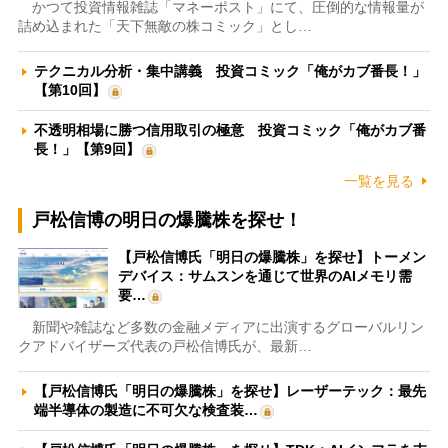
かつて投資情報雑誌「マネーポスト」にて、圧倒的な情報量が
詰め込まれた「天下無敵の株コミック」とし…
テクニカル分析・集中講義 投資コミック「俺がカブ番長！」
【第10回】
不透明相場に勝つ信用取引の極意 投資コミック「俺がカブ番
長！」【第9回】
一覧を見る
戸松信博の明日の爆騰株を探せ！
【戸松信博氏「明日の爆騰株」を探せ】トーメン
デバイス：サムスンを通じて世界のAIメモリ需
要…
新聞や雑誌など多数の金融メディアに出演するグローバルリン
クアドバイザーズ代表の戸松信博氏が、最新…
【戸松信博氏「明日の爆騰株」を探せ】レーザーテック：最先
端半導体の製造に不可欠な検査装…