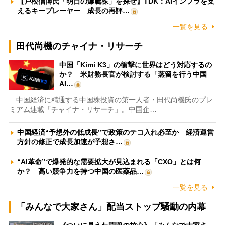
【戸松信博氏「明日の爆騰株」を探せ】TDK：AIインフラを支
えるキープレーヤー 成長の再評…
一覧を見る
田代尚機のチャイナ・リサーチ
中国「Kimi K3」の衝撃に世界はどう対応するの
か？ 米財務長官が検討する「蒸留を行う中国
AI…
中国経済に精通する中国株投資の第一人者・田代尚機氏のプレ
ミアム連載「チャイナ・リサーチ」。中国企…
中国経済“予想外の低成長”で政策のテコ入れ必至か 経済運営
方針の修正で成長加速が予想さ…
“AI革命”で爆発的な需要拡大が見込まれる「CXO」とは何
か？ 高い競争力を持つ中国の医薬品…
一覧を見る
「みんなで大家さん」配当ストップ騒動の内幕