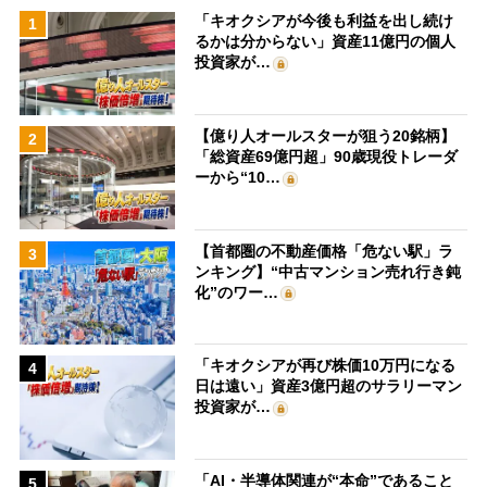
「キオクシアが今後も利益を出し続け
1
るかは分からない」資産11億円の個人
投資家が…
【億り人オールスターが狙う20銘柄】
2
「総資産69億円超」90歳現役トレーダ
ーから“10…
【首都圏の不動産価格「危ない駅」ラ
3
ンキング】“中古マンション売れ行き鈍
化”のワー…
「キオクシアが再び株価10万円になる
4
日は遠い」資産3億円超のサラリーマン
投資家が…
「AI・半導体関連が“本命”であること
5