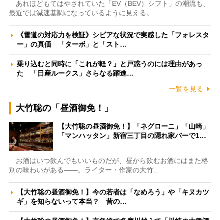
あれほどもてはやされていた「EV（BEV）シフト」の潮流も、
最近では減速基調になっているように見える。…
《雪道の対応力を検証》シビアな状況で実感した「フォレスタ
ー」の真価 「ターボ」と「スト…
乗り込むと同時に「これが軽？」と戸惑うのには理由があっ
た 「日産ルークス」さらなる躍進…
一覧を見る
大竹聡の「昼酒御免！」
【大竹聡の昼酒御免！】「ネグローニ」「山崎」
「マンハッタン」新宿三丁目の隠れ家バーで1…
お酒はいつ飲んでもいいものだが、昼から飲むお酒にはまた格
別の味わいがある――。ライター・作家の大竹…
【大竹聡の昼酒御免！】今の若者は「なめろう」や「キヌカツ
ギ」を知らないって本当？ 昔の…