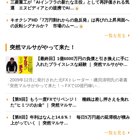
三菱重工が「AIインフラの新たな主役」として再評価される気
運 エヌビディアとの提携でAI…
キオクシアHD「7万円割れからの急反発」は再びの上昇局面へ
の反転シグナルか？ 市場のムー…
一覧を見る
突然マルサがやって来た！
【最終回】1億6000万円の負債と引き換えに手に
入れたプライスレスな経験 ｜ 突然マルサがや…
2009年12月に発行された元FXトレーダー・磯貝清明氏の著書
『突然マルサがやって来た！～FXで10億円稼い…
【第9回】もう一度FXでリベンジ！ 種銭は差し押さえを免れ
た”ヒミツのお金” ｜ 突然マルサ…
【第8回】年利はなんと14.6％！ 毎日5万円超の延滞税が積み
上がっていく ｜ 突然マルサ…
一覧を見る