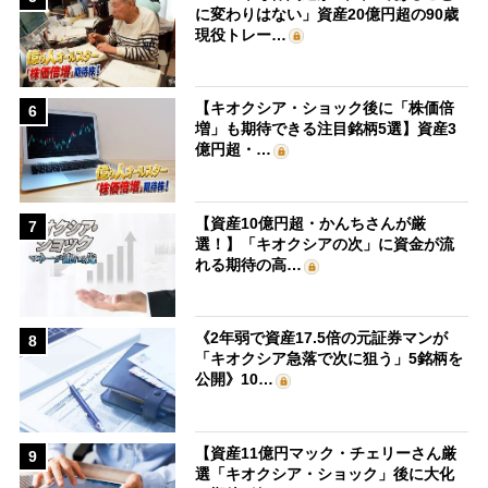
に変わりはない」資産20億円超の90歳
現役トレー…
【キオクシア・ショック後に「株価倍
6
増」も期待できる注目銘柄5選】資産3
億円超・…
【資産10億円超・かんちさんが厳
7
選！】「キオクシアの次」に資金が流
れる期待の高…
《2年弱で資産17.5倍の元証券マンが
8
「キオクシア急落で次に狙う」5銘柄を
公開》10…
【資産11億円マック・チェリーさん厳
9
選「キオクシア・ショック」後に大化