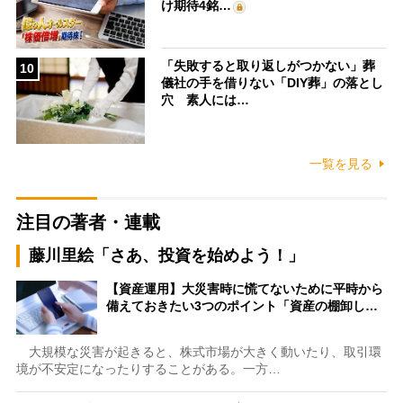
け期待4銘…
「失敗すると取り返しがつかない」葬
10
儀社の手を借りない「DIY葬」の落とし
穴 素人には…
一覧を見る
注目の著者・連載
藤川里絵「さあ、投資を始めよう！」
【資産運用】大災害時に慌てないために平時から
備えておきたい3つのポイント「資産の棚卸し…
大規模な災害が起きると、株式市場が大きく動いたり、取引環
境が不安定になったりすることがある。一方…