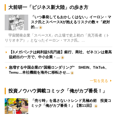
大前研一「ビジネス新大陸」の歩き方
「いつ暴発してもおかしくはない」イーロン・マ
スク氏とスペースXが抱えるリスクの数々「絶対
的…
宇宙開発企業「スペースX」の上場で史上初の「兆万長者（ト
リリオネア）」となったイーロン・マスク氏。…
【3メガバンクは純利益5兆円超】銀行、商社、ゼネコンは最高
益続出の一方で、中小企業・…
急増する中国企業の“国籍ロンダリング” SHEIN、TikTok、
Temu…本社機能を海外に移転させ…
一覧を見る
投資ノウハウ満載コミック「俺がカブ番長！」
「売り時」を逃さないトレンド見極め術 投資コ
ミック「俺がカブ番長！」【第11回】