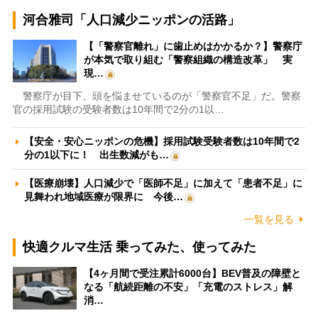
河合雅司「人口減少ニッポンの活路」
【「警察官離れ」に歯止めはかかるか？】警察庁
が本気で取り組む「警察組織の構造改革」 実
現…
警察庁が目下、頭を悩ませているのが「警察官不足」だ。警察
官の採用試験の受験者数は10年間で2分の1以…
【安全・安心ニッポンの危機】採用試験受験者数は10年間で2
分の1以下に！ 出生数減がも…
【医療崩壊】人口減少で「医師不足」に加えて「患者不足」に
見舞われ地域医療が限界に 今後…
一覧を見る
快適クルマ生活 乗ってみた、使ってみた
【4ヶ月間で受注累計6000台】BEV普及の障壁と
なる「航続距離の不安」「充電のストレス」解
消…