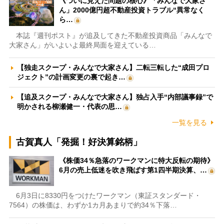
《ついに見えた問題の核心》「みんなで大家さ
ん」2000億円超不動産投資トラブル“異常なく
ら…
本誌『週刊ポスト』が追及してきた不動産投資商品「みんなで
大家さん」がいよいよ最終局面を迎えている…
【独走スクープ・みんなで大家さん】二転三転した“成田プロ
ジェクト”の計画変更の裏で起き…
【追及スクープ・みんなで大家さん】独占入手“内部議事録”で
明かされる柳瀬健一・代表の思…
一覧を見る
古賀真人「発掘！好決算銘柄」
《株価34％急落のワークマンに特大反転の期待》
6月の売上低迷を吹き飛ばす第1四半期決算、…
6月3日に8330円をつけたワークマン（東証スタンダード・
7564）の株価は、わずか1カ月あまりで約34％下落…