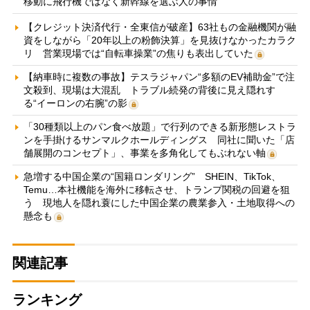
移動に飛行機ではなく新幹線を選ぶ人の事情
【クレジット決済代行・全東信が破産】63社もの金融機関が融
資をしながら「20年以上の粉飾決算」を見抜けなかったカラク
リ 営業現場では“自転車操業”の焦りも表出していた
【納車時に複数の事故】テスラジャパン“多額のEV補助金”で注
文殺到、現場は大混乱 トラブル続発の背後に見え隠れす
る“イーロンの右腕”の影
「30種類以上のパン食べ放題」で行列のできる新形態レストラ
ンを手掛けるサンマルクホールディングス 同社に聞いた「店
舗展開のコンセプト」、事業を多角化してもぶれない軸
急増する中国企業の“国籍ロンダリング” SHEIN、TikTok、
Temu…本社機能を海外に移転させ、トランプ関税の回避を狙
う 現地人を隠れ蓑にした中国企業の農業参入・土地取得への
懸念も
関連記事
ランキング