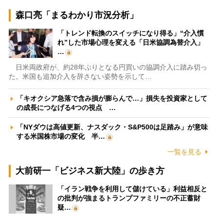
森口亮「まるわかり市況分析」
「トレンド転換のスイッチになり得る」“介入慣
れ”した市場心理を変える「日米協調為替介入」
…
日米両政府が、約28年ぶりとなる円買いの協調介入に踏み切っ
た。米国も追加介入を辞さない姿勢を示して…
「キオクシア急落で含み損が膨らんで…」損失を投資家として
の成長につなげる4つの視点 …
「NYダウは高値更新、ナスダック・S&P500は足踏み」が意味
する米国株市場の変化 半…
一覧を見る
大前研一「ビジネス新大陸」の歩き方
「イラン戦争を利用して儲けている」利益相反と
の批判が強まるトランプファミリーの不正蓄財
疑…