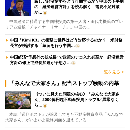
厳しい経済情勢をどう打開するか？中国の下半期
の「経済運営方針」を読み解く 需要不足対策
が…
中国経済に精通する中国株投資の第一人者・田代尚機氏のプレ
ミアム連載「チャイナ・リサーチ」。中国の…
中国「Kimi K3」の衝撃に世界はどう対応するのか？ 米財務
長官が検討する「蒸留を行う中国…
中国経済“予想外の低成長”で政策のテコ入れ必至か 経済運営
方針の修正で成長加速が予想さ…
一覧を見る
「みんなで大家さん」配当ストップ騒動の内幕
《ついに見えた問題の核心》「みんなで大家さ
ん」2000億円超不動産投資トラブル“異常なく
ら…
本誌『週刊ポスト』が追及してきた不動産投資商品「みんなで
大家さん」がいよいよ最終局面を迎えている…