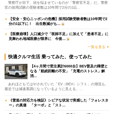
警察庁が目下、頭を悩ませているのが「警察官不足」だ。警察
官の採用試験の受験者数は10年間で2分の1以…
【安全・安心ニッポンの危機】採用試験受験者数は10年間で2
分の1以下に！ 出生数減がも…
【医療崩壊】人口減少で「医師不足」に加えて「患者不足」に
見舞われ地域医療が限界に 今後…
一覧を見る
快適クルマ生活 乗ってみた、使ってみた
【4ヶ月間で受注累計6000台】BEV普及の障壁と
なる「航続距離の不安」「充電のストレス」解
消…
あれほどもてはやされていた「EV（BEV）シフト」の潮流も、
最近では減速基調になっているように見える。…
《雪道の対応力を検証》シビアな状況で実感した「フォレスタ
ー」の真価 「ターボ」と「スト…