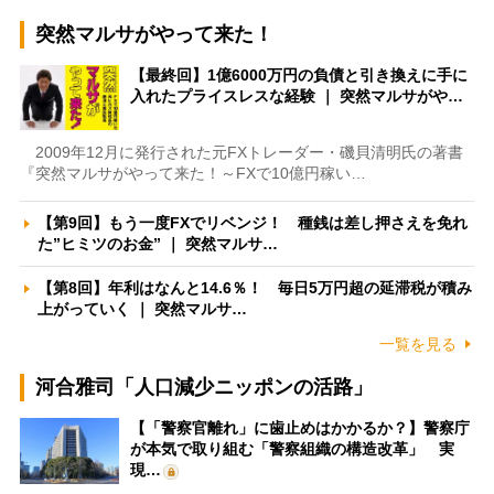
突然マルサがやって来た！
【最終回】1億6000万円の負債と引き換えに手に
入れたプライスレスな経験 ｜ 突然マルサがや…
2009年12月に発行された元FXトレーダー・磯貝清明氏の著書
『突然マルサがやって来た！～FXで10億円稼い…
【第9回】もう一度FXでリベンジ！ 種銭は差し押さえを免れ
た”ヒミツのお金” ｜ 突然マルサ…
【第8回】年利はなんと14.6％！ 毎日5万円超の延滞税が積み
上がっていく ｜ 突然マルサ…
一覧を見る
河合雅司「人口減少ニッポンの活路」
【「警察官離れ」に歯止めはかかるか？】警察庁
が本気で取り組む「警察組織の構造改革」 実
現…