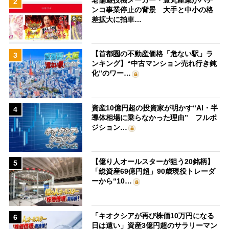
2
ンコ事業停止の背景 大手と中小の格
差拡大に拍車…
【首都圏の不動産価格「危ない駅」ラ
3
ンキング】“中古マンション売れ行き鈍
化”のワー…
資産10億円超の投資家が明かす“AI・半
4
導体相場に乗らなかった理由” フルポ
ジション…
【億り人オールスターが狙う20銘柄】
5
「総資産69億円超」90歳現役トレーダ
ーから“10…
「キオクシアが再び株価10万円になる
6
日は遠い」資産3億円超のサラリーマン