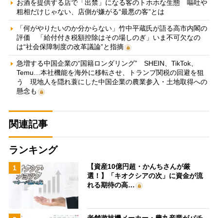
お酒を提供する店で「出禁」になる客のトホホな生態 嘔吐や
粗相だけじゃない、店側が嫌がる“最悪の客”とは
「何がやりたいのか分からない」竹中平蔵氏が語る高市内閣の
評価 「給付付き税額控除はその場しのぎ」いま不可欠なの
は“社会保障制度の改革議論”と指摘
急増する中国企業の“国籍ロンダリング” SHEIN、TikTok、
Temu…本社機能を海外に移転させ、トランプ関税の回避を狙
う 現地人を隠れ蓑にした中国企業の農業参入・土地取得への
懸念も
関連記事
ランキング
【資産10億円超・かんちさんが厳
1
選！】「キオクシアの次」に資金が流
れる期待の高…
老舗遊技機メーカー・豊丸産業がパチ