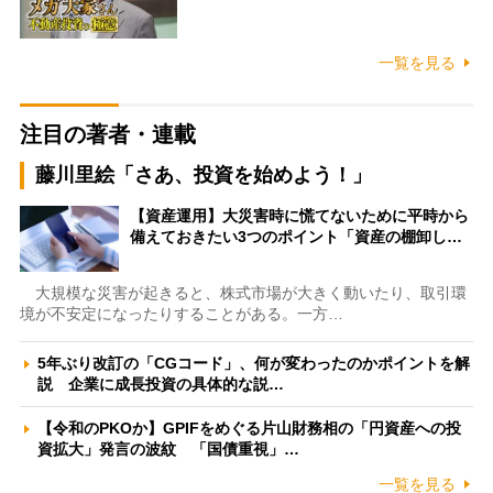
一覧を見る
注目の著者・連載
藤川里絵「さあ、投資を始めよう！」
【資産運用】大災害時に慌てないために平時から
備えておきたい3つのポイント「資産の棚卸し…
大規模な災害が起きると、株式市場が大きく動いたり、取引環
境が不安定になったりすることがある。一方…
5年ぶり改訂の「CGコード」、何が変わったのかポイントを解
説 企業に成長投資の具体的な説…
【令和のPKOか】GPIFをめぐる片山財務相の「円資産への投
資拡大」発言の波紋 「国債重視」…
一覧を見る