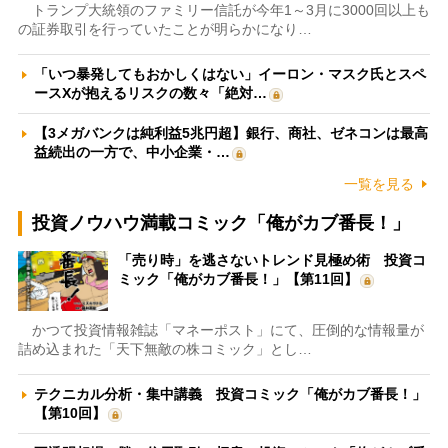
トランプ大統領のファミリー信託が今年1～3月に3000回以上も
の証券取引を行っていたことが明らかになり…
「いつ暴発してもおかしくはない」イーロン・マスク氏とスペ
ースXが抱えるリスクの数々「絶対…
【3メガバンクは純利益5兆円超】銀行、商社、ゼネコンは最高
益続出の一方で、中小企業・…
一覧を見る
投資ノウハウ満載コミック「俺がカブ番長！」
「売り時」を逃さないトレンド見極め術 投資コ
ミック「俺がカブ番長！」【第11回】
かつて投資情報雑誌「マネーポスト」にて、圧倒的な情報量が
詰め込まれた「天下無敵の株コミック」とし…
テクニカル分析・集中講義 投資コミック「俺がカブ番長！」
【第10回】