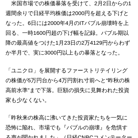
米国市場での株価暴落を受けて、2月2日からの1
週間余りで日経平均株価は2000円を超える下げと
なった。6日には2000年4月のITバブル崩壊時を上
回る、一時1600円超の下げ幅を記録。バブル期以
降の最高値をつけた1月23日の2万4129円からわず
か半月で、実に3000円以上もの暴落となった。
「ユニクロ」を展開するファーストリテイリング
の株価が5万円台から4万円割れ寸前へと“昨秋の株
高前水準”まで下落。巨額の損失に見舞われた投資
家も少なくない。
「昨秋来の株高に沸いてきた投資家たちを一気に
恐怖に陥れ、市場でも『バブルの崩壊』を危惧す
る声が聞かれました」（日経CNBCコメンテーター