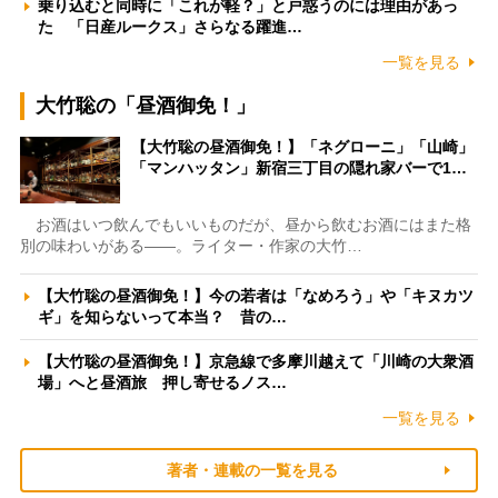
乗り込むと同時に「これが軽？」と戸惑うのには理由があっ
た 「日産ルークス」さらなる躍進…
一覧を見る
大竹聡の「昼酒御免！」
【大竹聡の昼酒御免！】「ネグローニ」「山崎」
「マンハッタン」新宿三丁目の隠れ家バーで1…
お酒はいつ飲んでもいいものだが、昼から飲むお酒にはまた格
別の味わいがある――。ライター・作家の大竹…
【大竹聡の昼酒御免！】今の若者は「なめろう」や「キヌカツ
ギ」を知らないって本当？ 昔の…
【大竹聡の昼酒御免！】京急線で多摩川越えて「川崎の大衆酒
場」へと昼酒旅 押し寄せるノス…
一覧を見る
著者・連載の一覧を見る