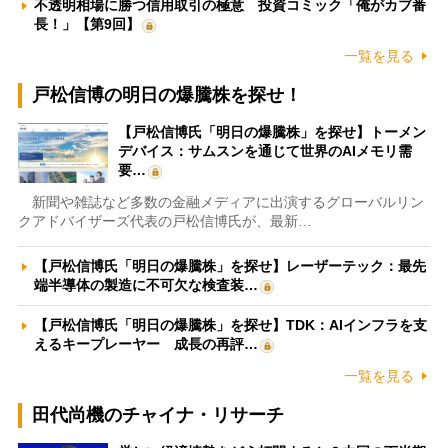
不透明相場に勝つ信用取引の極意 投資コミック「俺がカブ番
長！」【第9回】
一覧を見る
戸松信博の明日の爆騰株を探せ！
【戸松信博氏「明日の爆騰株」を探せ】トーメン
デバイス：サムスンを通じて世界のAIメモリ需
要…
新聞や雑誌など多数の金融メディアに出演するグローバルリン
クアドバイザーズ代表の戸松信博氏が、最新…
【戸松信博氏「明日の爆騰株」を探せ】レーザーテック：最先
端半導体の製造に不可欠な検査装…
【戸松信博氏「明日の爆騰株」を探せ】TDK：AIインフラを支
えるキープレーヤー 成長の再評…
一覧を見る
田代尚機のチャイナ・リサーチ