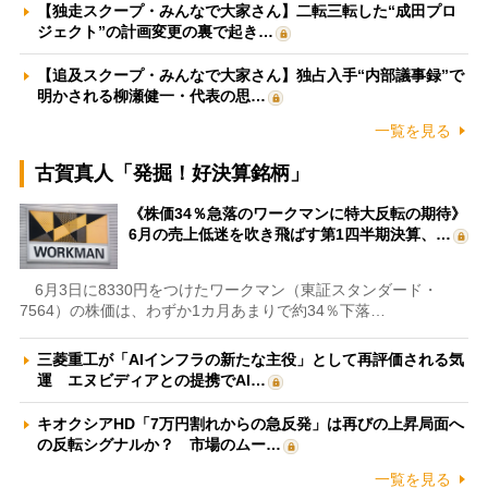
【独走スクープ・みんなで大家さん】二転三転した“成田プロ
ジェクト”の計画変更の裏で起き…
【追及スクープ・みんなで大家さん】独占入手“内部議事録”で
明かされる柳瀬健一・代表の思…
一覧を見る
古賀真人「発掘！好決算銘柄」
《株価34％急落のワークマンに特大反転の期待》
6月の売上低迷を吹き飛ばす第1四半期決算、…
6月3日に8330円をつけたワークマン（東証スタンダード・
7564）の株価は、わずか1カ月あまりで約34％下落…
三菱重工が「AIインフラの新たな主役」として再評価される気
運 エヌビディアとの提携でAI…
キオクシアHD「7万円割れからの急反発」は再びの上昇局面へ
の反転シグナルか？ 市場のムー…
一覧を見る