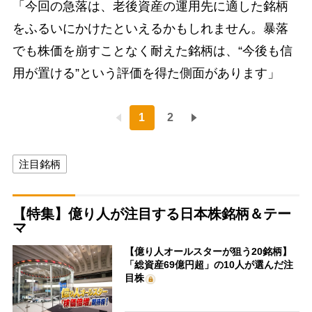
「今回の急落は、老後資産の運用先に適した銘柄
をふるいにかけたといえるかもしれません。暴落
でも株価を崩すことなく耐えた銘柄は、“今後も信
用が置ける”という評価を得た側面があります」
1
2
注目銘柄
【特集】億り人が注目する日本株銘柄＆テー
マ
【億り人オールスターが狙う20銘柄】
「総資産69億円超」の10人が選んだ注
目株