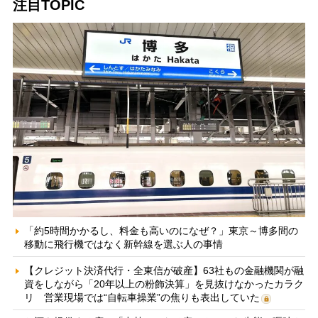
注目TOPIC
「約5時間かかるし、料金も高いのになぜ？」東京～博多間の
移動に飛行機ではなく新幹線を選ぶ人の事情
【クレジット決済代行・全東信が破産】63社もの金融機関が融
資をしながら「20年以上の粉飾決算」を見抜けなかったカラク
リ 営業現場では“自転車操業”の焦りも表出していた