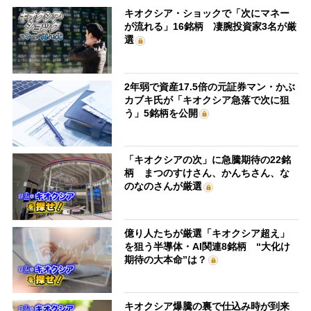
キオクシア・ショックで「次にマネー
が流れる」16銘柄 凄腕投資家3名が厳
選
2年弱で資産17.5倍の元証券マン・かぶ
カブキ氏が「キオクシア急落で次に狙
う」5銘柄を公開
「キオクシアの次」に急騰期待の22銘
柄 まつのすけさん、かんちさん、な
のなのさんが厳選
億り人たちが厳選「キオクシア超え」
を狙う半導体・AI関連8銘柄 “大化け
期待の大本命”は？
キオクシア爆騰の裏で仕込み時が到来