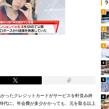
ラ
1
2
3
Mute
4
5
かったクレジットカードがサービスを軒並み終
6
ぶ時代に。年会費が多少かかっても、元を取る以上