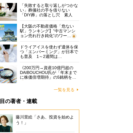
「失敗すると取り返しがつかな
い」葬儀社の手を借りない
「DIY葬」の落とし穴 素人
に…
【大阪の不動産価格「危ない
駅」ランキング】“中古マンシ
ョン売れ行き鈍化”のワー…
ドライアイスを使わず遺体を保
つ「エンバーミング」が日本で
も普及 1～2週間は…
《200万円→資産10億円超の
DAIBOUCHOU氏が「年末まで
に株価倍増期待」の5銘柄を…
一覧を見る
目の著者・連載
藤川里絵「さあ、投資を始めよ
う！」