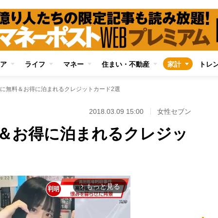
ア
ライフ
マネー
住まい・不動産
家計
トレ
に無料＆お得に泊まれるクレジットカード2選
2018.03.09 15:00
女性セブン
＆お得に泊まれるクレジッ
もっと見る
arrow_forward_ios