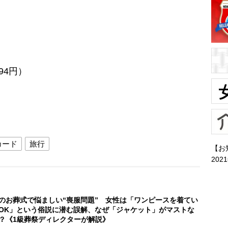
。
94円）
カード
旅行
【お
202
のお葬式で悩ましい“喪服問題” 女性は「ワンピースを着てい
OK」という俗説に潜む誤解、なぜ「ジャケット」がマストな
？《1級葬祭ディレクターが解説》