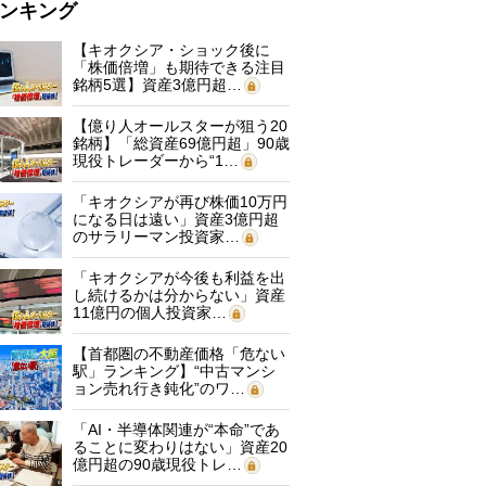
ンキング
【キオクシア・ショック後に
「株価倍増」も期待できる注目
銘柄5選】資産3億円超…
【億り人オールスターが狙う20
銘柄】「総資産69億円超」90歳
現役トレーダーから“1…
「キオクシアが再び株価10万円
になる日は遠い」資産3億円超
のサラリーマン投資家…
「キオクシアが今後も利益を出
し続けるかは分からない」資産
11億円の個人投資家…
【首都圏の不動産価格「危ない
駅」ランキング】“中古マンシ
ョン売れ行き鈍化”のワ…
「AI・半導体関連が“本命”であ
ることに変わりはない」資産20
億円超の90歳現役トレ…