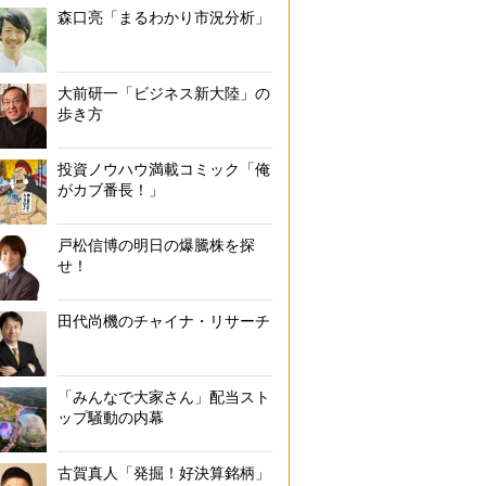
森口亮「まるわかり市況分析」
大前研一「ビジネス新大陸」の
歩き方
投資ノウハウ満載コミック「俺
がカブ番長！」
戸松信博の明日の爆騰株を探
せ！
田代尚機のチャイナ・リサーチ
「みんなで大家さん」配当スト
ップ騒動の内幕
古賀真人「発掘！好決算銘柄」