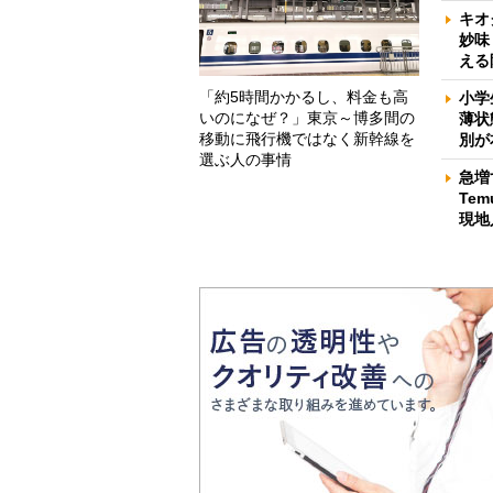
キオ
妙味
える
「約5時間かかるし、料金も高
小学
いのになぜ？」東京～博多間の
薄状
移動に飛行機ではなく新幹線を
別が
選ぶ人の事情
急増
Te
現地