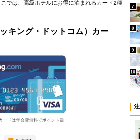
こでは、高級ホテルにお得に泊まれるカード2種
7
8
m（ブッキング・ドットコム）カー
9
10
注
.comカードは年会費無料でポイント最