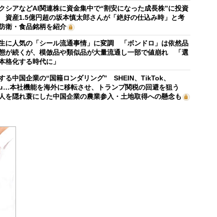
クシアなどAI関連株に資金集中で“割安になった成長株”に投資
 資産1.5億円超の坂本慎太郎さんが「絶好の仕込み時」と考
防衛・食品銘柄を紹介
生に人気の「シール流通事情」に変調 「ボンドロ」は依然品
態が続くが、模倣品や類似品が大量流通し一部で値崩れ 「選
本格化する時代に」
する中国企業の“国籍ロンダリング” SHEIN、TikTok、
mu…本社機能を海外に移転させ、トランプ関税の回避を狙う
人を隠れ蓑にした中国企業の農業参入・土地取得への懸念も