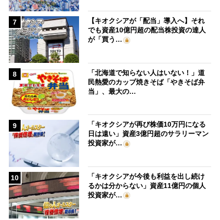
【キオクシアが「配当」導入へ】それ
7
でも資産10億円超の配当株投資の達人
が「買う…
「北海道で知らない人はいない！」道
8
民熱愛のカップ焼きそば「やきそば弁
当」、最大の…
「キオクシアが再び株価10万円になる
9
日は遠い」資産3億円超のサラリーマン
投資家が…
「キオクシアが今後も利益を出し続け
10
るかは分からない」資産11億円の個人
投資家が…