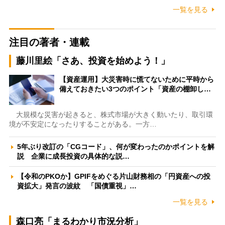
一覧を見る
注目の著者・連載
藤川里絵「さあ、投資を始めよう！」
【資産運用】大災害時に慌てないために平時から
備えておきたい3つのポイント「資産の棚卸し…
大規模な災害が起きると、株式市場が大きく動いたり、取引環
境が不安定になったりすることがある。一方…
5年ぶり改訂の「CGコード」、何が変わったのかポイントを解
説 企業に成長投資の具体的な説…
【令和のPKOか】GPIFをめぐる片山財務相の「円資産への投
資拡大」発言の波紋 「国債重視」…
一覧を見る
森口亮「まるわかり市況分析」