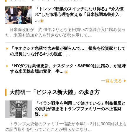
「トレンド転換のスイッチになり得る」“介入慣
れ”した市場心理を変える「日米協調為替介入」
…
日米両政府が、約28年ぶりとなる円買いの協調介入に踏み切っ
た。米国も追加介入を辞さない姿勢を示して…
「キオクシア急落で含み損が膨らんで…」損失を投資家として
の成長につなげる4つの視点 …
「NYダウは高値更新、ナスダック・S&P500は足踏み」が意味
する米国株市場の変化 半…
一覧を見る
大前研一「ビジネス新大陸」の歩き方
「イラン戦争を利用して儲けている」利益相反と
の批判が強まるトランプファミリーの不正蓄財
疑…
トランプ大統領のファミリー信託が今年1～3月に3000回以上も
の証券取引を行っていたことが明らかになり…