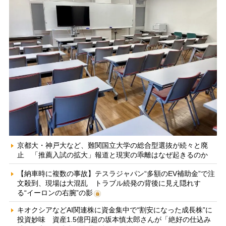
京都大・神戸大など、難関国立大学の総合型選抜が続々と廃
止 「推薦入試の拡大」報道と現実の乖離はなぜ起きるのか
【納車時に複数の事故】テスラジャパン“多額のEV補助金”で注
文殺到、現場は大混乱 トラブル続発の背後に見え隠れす
る“イーロンの右腕”の影
キオクシアなどAI関連株に資金集中で“割安になった成長株”に
投資妙味 資産1.5億円超の坂本慎太郎さんが「絶好の仕込み