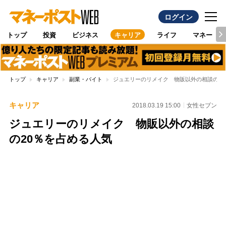
ログイン
トップ
投資
ビジネス
キャリア
ライフ
マネー
トップ
キャリア
副業・バイト
ジュエリーのリメイク 物販以外の相談の20
キャリア
2018.03.19 15:00
女性セブン
ジュエリーのリメイク 物販以外の相談
の20％を占める人気
Loaded
:
95.43%
/
Unmute