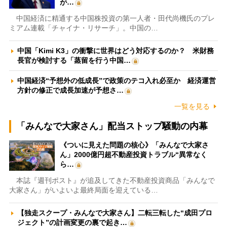
が…
中国経済に精通する中国株投資の第一人者・田代尚機氏のプレ
ミアム連載「チャイナ・リサーチ」。中国の…
中国「Kimi K3」の衝撃に世界はどう対応するのか？ 米財務
長官が検討する「蒸留を行う中国…
中国経済“予想外の低成長”で政策のテコ入れ必至か 経済運営
方針の修正で成長加速が予想さ…
一覧を見る
「みんなで大家さん」配当ストップ騒動の内幕
《ついに見えた問題の核心》「みんなで大家さ
ん」2000億円超不動産投資トラブル“異常なく
ら…
本誌『週刊ポスト』が追及してきた不動産投資商品「みんなで
大家さん」がいよいよ最終局面を迎えている…
【独走スクープ・みんなで大家さん】二転三転した“成田プロ
ジェクト”の計画変更の裏で起き…