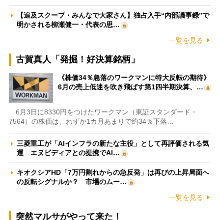
【追及スクープ・みんなで大家さん】独占入手“内部議事録”で
明かされる柳瀬健一・代表の思…
一覧を見る
古賀真人「発掘！好決算銘柄」
《株価34％急落のワークマンに特大反転の期待》
6月の売上低迷を吹き飛ばす第1四半期決算、…
6月3日に8330円をつけたワークマン（東証スタンダード・
7564）の株価は、わずか1カ月あまりで約34％下落…
三菱重工が「AIインフラの新たな主役」として再評価される気
運 エヌビディアとの提携でAI…
キオクシアHD「7万円割れからの急反発」は再びの上昇局面へ
の反転シグナルか？ 市場のムー…
一覧を見る
突然マルサがやって来た！