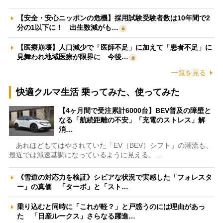
【安全・安心ニッポンの危機】採用試験受験者数は10年間で2
分の1以下に！ 出生数減がも…
【医療崩壊】人口減少で「医師不足」に加えて「患者不足」に
見舞われ地域医療が限界に 今後…
一覧を見る
快適クルマ生活 乗ってみた、使ってみた
【4ヶ月間で受注累計6000台】BEV普及の障壁と
なる「航続距離の不安」「充電のストレス」解
消…
あれほどもてはやされていた「EV（BEV）シフト」の潮流も、
最近では減速基調になっているように見える。…
《雪道の対応力を検証》シビアな状況で実感した「フォレスタ
ー」の真価 「ターボ」と「スト…
乗り込むと同時に「これが軽？」と戸惑うのには理由があっ
た 「日産ルークス」さらなる躍進…