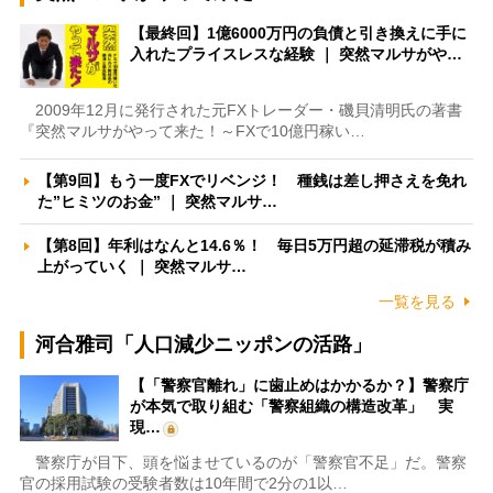
【最終回】1億6000万円の負債と引き換えに手に
入れたプライスレスな経験 ｜ 突然マルサがや…
2009年12月に発行された元FXトレーダー・磯貝清明氏の著書
『突然マルサがやって来た！～FXで10億円稼い…
【第9回】もう一度FXでリベンジ！ 種銭は差し押さえを免れ
た”ヒミツのお金” ｜ 突然マルサ…
【第8回】年利はなんと14.6％！ 毎日5万円超の延滞税が積み
上がっていく ｜ 突然マルサ…
一覧を見る
河合雅司「人口減少ニッポンの活路」
【「警察官離れ」に歯止めはかかるか？】警察庁
が本気で取り組む「警察組織の構造改革」 実
現…
警察庁が目下、頭を悩ませているのが「警察官不足」だ。警察
官の採用試験の受験者数は10年間で2分の1以…