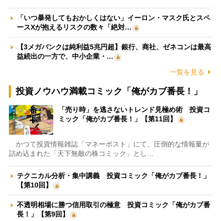
「いつ暴発してもおかしくはない」イーロン・マスク氏とスペ
ースXが抱えるリスクの数々「絶対…
【3メガバンクは純利益5兆円超】銀行、商社、ゼネコンは最高
益続出の一方で、中小企業・…
一覧を見る
投資ノウハウ満載コミック「俺がカブ番長！」
「売り時」を逃さないトレンド見極め術 投資コ
ミック「俺がカブ番長！」【第11回】
かつて投資情報雑誌「マネーポスト」にて、圧倒的な情報量が
詰め込まれた「天下無敵の株コミック」とし…
テクニカル分析・集中講義 投資コミック「俺がカブ番長！」
【第10回】
不透明相場に勝つ信用取引の極意 投資コミック「俺がカブ番
長！」【第9回】