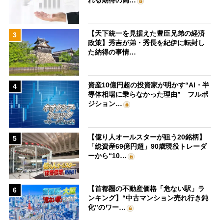
れる期待の高…
【天下統一を見据えた豊臣兄弟の経済
3
政策】秀吉が弟・秀長を紀伊に転封し
た納得の事情…
資産10億円超の投資家が明かす“AI・半
4
導体相場に乗らなかった理由” フルポ
ジション…
【億り人オールスターが狙う20銘柄】
5
「総資産69億円超」90歳現役トレーダ
ーから“10…
【首都圏の不動産価格「危ない駅」ラ
6
ンキング】“中古マンション売れ行き鈍
化”のワー…