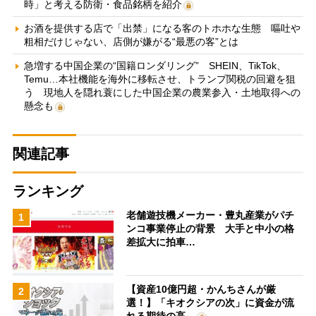
時」と考える防衛・食品銘柄を紹介
お酒を提供する店で「出禁」になる客のトホホな生態 嘔吐や
粗相だけじゃない、店側が嫌がる“最悪の客”とは
急増する中国企業の“国籍ロンダリング” SHEIN、TikTok、
Temu…本社機能を海外に移転させ、トランプ関税の回避を狙
う 現地人を隠れ蓑にした中国企業の農業参入・土地取得への
懸念も
関連記事
ランキング
老舗遊技機メーカー・豊丸産業がパチ
1
ンコ事業停止の背景 大手と中小の格
差拡大に拍車…
【資産10億円超・かんちさんが厳
2
選！】「キオクシアの次」に資金が流