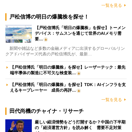
一覧を見る
戸松信博の明日の爆騰株を探せ！
【戸松信博氏「明日の爆騰株」を探せ】トーメン
デバイス：サムスンを通じて世界のAIメモリ需
要…
新聞や雑誌など多数の金融メディアに出演するグローバルリン
クアドバイザーズ代表の戸松信博氏が、最新…
【戸松信博氏「明日の爆騰株」を探せ】レーザーテック：最先
端半導体の製造に不可欠な検査装…
【戸松信博氏「明日の爆騰株」を探せ】TDK：AIインフラを支
えるキープレーヤー 成長の再評…
一覧を見る
田代尚機のチャイナ・リサーチ
厳しい経済情勢をどう打開するか？中国の下半期
の「経済運営方針」を読み解く 需要不足対策