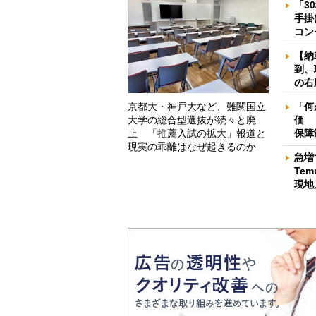
「3
手掛
コン
【納
到、
の右
京都大・神戸大など、難関国立
「何
大学の総合型選抜が続々と廃
価 
止 「推薦入試の拡大」報道と
保障
現実の乖離はなぜ起きるのか
急増
Te
現地