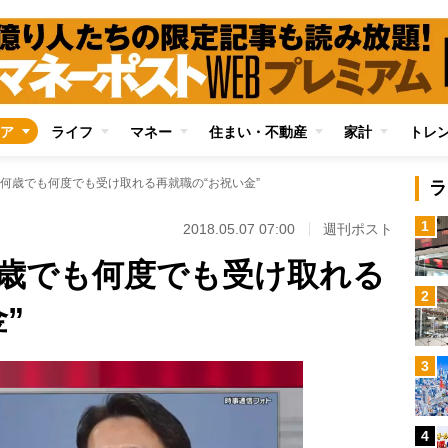
ア
ライフ
マネー
住まい・不動産
家計
トレ
何歳でも何度でも受け取れる再就職の“お祝い金”
ラ
1
2018.05.07 07:00
週刊ポスト
歳でも何度でも受け取れる
2
”
3
4