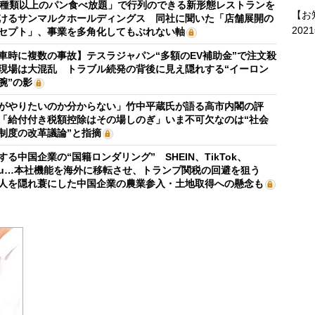
0種類以上のパン食べ放題」で行列のできる新形態レストランを
【お
けるサンマルクホールディングス 同社に聞いた「店舗展開の
202
セプト」、事業を多角化してもぶれない軸
車時に複数の事故】テスラジャパン“多額のEV補助金”で注文殺
現場は大混乱 トラブル続発の背後に見え隠れする“イーロン
腕”の影
がやりたいのか分からない」竹中平蔵氏が語る高市内閣の評
「給付付き税額控除はその場しのぎ」いま不可欠なのは“社会
制度の改革議論”と指摘
する中国企業の“国籍ロンダリング” SHEIN、TikTok、
mu…本社機能を海外に移転させ、トランプ関税の回避を狙う
人を隠れ蓑にした中国企業の農業参入・土地取得への懸念も