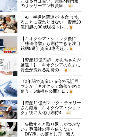
になる日は遠い」資産3億円超
のサラリーマン投資家…
「AI・半導体関連が“本命”であ
ることに変わりはない」資産20
億円超の90歳現役トレ…
【キオクシア・ショック後に
「株価倍増」も期待できる注目
銘柄5選】資産3億円超…
【資産10億円超・かんちさんが
厳選！】「キオクシアの次」に
資金が流れる期待の…
《2年弱で資産17.5倍の元証券
マンが「キオクシア急落で次に
狙う」5銘柄を公開》1…
【資産11億円マック・チェリー
さん厳選「キオクシア・ショッ
ク」後に大化け期待4…
「失敗すると取り返しがつかな
い」葬儀社の手を借りない
「DIY葬」の落とし穴 素人