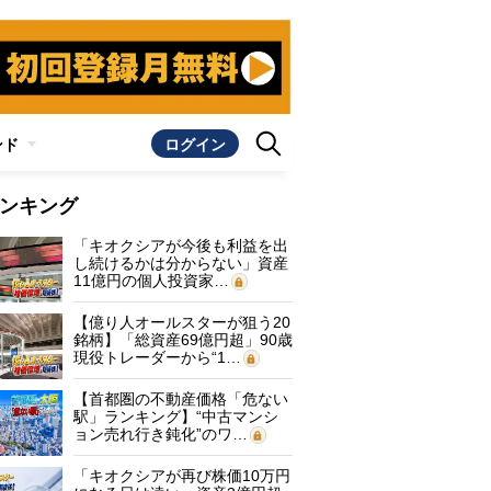
ンド
ログイン
ンキング
「キオクシアが今後も利益を出
し続けるかは分からない」資産
11億円の個人投資家…
【億り人オールスターが狙う20
銘柄】「総資産69億円超」90歳
現役トレーダーから“1…
【首都圏の不動産価格「危ない
駅」ランキング】“中古マンシ
ョン売れ行き鈍化”のワ…
「キオクシアが再び株価10万円