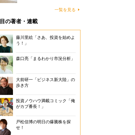
に…
一覧を見る
目の著者・連載
藤川里絵「さあ、投資を始めよ
う！」
森口亮「まるわかり市況分析」
大前研一「ビジネス新大陸」の
歩き方
投資ノウハウ満載コミック「俺
がカブ番長！」
戸松信博の明日の爆騰株を探
せ！