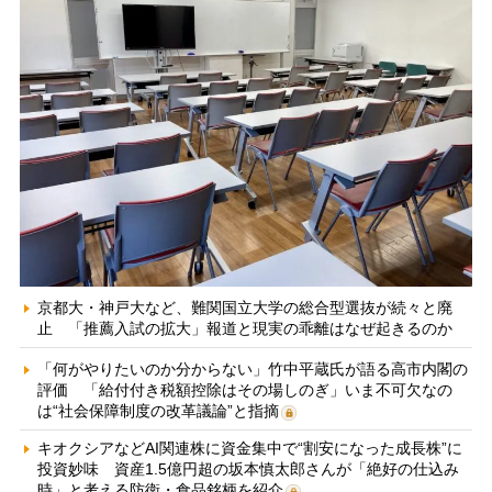
京都大・神戸大など、難関国立大学の総合型選抜が続々と廃
止 「推薦入試の拡大」報道と現実の乖離はなぜ起きるのか
「何がやりたいのか分からない」竹中平蔵氏が語る高市内閣の
評価 「給付付き税額控除はその場しのぎ」いま不可欠なの
は“社会保障制度の改革議論”と指摘
キオクシアなどAI関連株に資金集中で“割安になった成長株”に
投資妙味 資産1.5億円超の坂本慎太郎さんが「絶好の仕込み
時」と考える防衛・食品銘柄を紹介