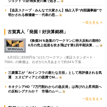
ジェクト”の計画変更の裏で起き…
【追及スクープ・みんなで大家さん】独占入手“内部議事録”で
明かされる柳瀬健一・代表の思…
一覧を見る
古賀真人「発掘！好決算銘柄」
《株価34％急落のワークマンに特大反転の期待》
6月の売上低迷を吹き飛ばす第1四半期決算、…
6月3日に8330円をつけたワークマン（東証スタンダード・
7564）の株価は、わずか1カ月あまりで約34％下落…
三菱重工が「AIインフラの新たな主役」として再評価される気
運 エヌビディアとの提携でAI…
キオクシアHD「7万円割れからの急反発」は再びの上昇局面へ
の反転シグナルか？ 市場のムー…
一覧を見る