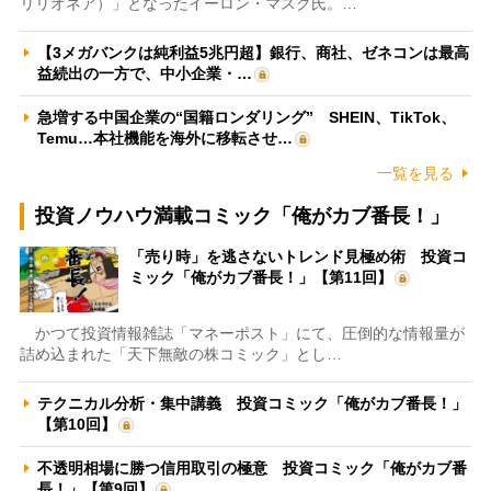
リリオネア）」となったイーロン・マスク氏。…
【3メガバンクは純利益5兆円超】銀行、商社、ゼネコンは最高
益続出の一方で、中小企業・…
急増する中国企業の“国籍ロンダリング” SHEIN、TikTok、
Temu…本社機能を海外に移転させ…
一覧を見る
投資ノウハウ満載コミック「俺がカブ番長！」
「売り時」を逃さないトレンド見極め術 投資コ
ミック「俺がカブ番長！」【第11回】
かつて投資情報雑誌「マネーポスト」にて、圧倒的な情報量が
詰め込まれた「天下無敵の株コミック」とし…
テクニカル分析・集中講義 投資コミック「俺がカブ番長！」
【第10回】
不透明相場に勝つ信用取引の極意 投資コミック「俺がカブ番
長！」【第9回】