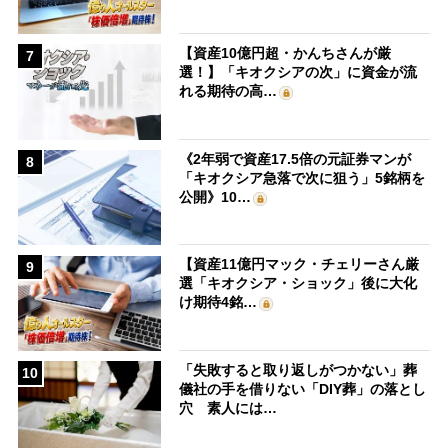
【資産10億円超・かんちさんが厳
7
選！】「キオクシアの次」に資金が流
れる期待の高…
《2年弱で資産17.5倍の元証券マンが
8
「キオクシア急落で次に狙う」5銘柄を
公開》10…
【資産11億円マック・チェリーさん厳
9
選「キオクシア・ショック」後に大化
け期待4銘…
「失敗すると取り返しがつかない」葬
10
儀社の手を借りない「DIY葬」の落とし
穴 素人には…