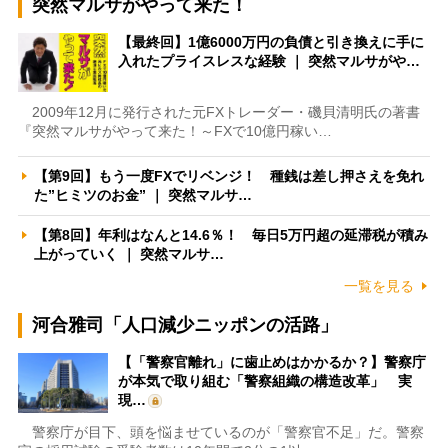
突然マルサがやって来た！
【最終回】1億6000万円の負債と引き換えに手に
入れたプライスレスな経験 ｜ 突然マルサがや…
2009年12月に発行された元FXトレーダー・磯貝清明氏の著書
『突然マルサがやって来た！～FXで10億円稼い…
【第9回】もう一度FXでリベンジ！ 種銭は差し押さえを免れ
た”ヒミツのお金” ｜ 突然マルサ…
【第8回】年利はなんと14.6％！ 毎日5万円超の延滞税が積み
上がっていく ｜ 突然マルサ…
一覧を見る
河合雅司「人口減少ニッポンの活路」
【「警察官離れ」に歯止めはかかるか？】警察庁
が本気で取り組む「警察組織の構造改革」 実
現…
警察庁が目下、頭を悩ませているのが「警察官不足」だ。警察