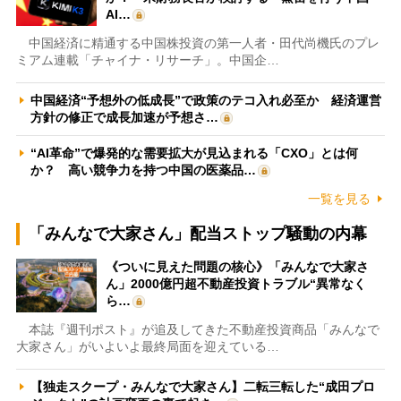
AI…
中国経済に精通する中国株投資の第一人者・田代尚機氏のプレ
ミアム連載「チャイナ・リサーチ」。中国企…
中国経済“予想外の低成長”で政策のテコ入れ必至か 経済運営
方針の修正で成長加速が予想さ…
“AI革命”で爆発的な需要拡大が見込まれる「CXO」とは何
か？ 高い競争力を持つ中国の医薬品…
一覧を見る
「みんなで大家さん」配当ストップ騒動の内幕
《ついに見えた問題の核心》「みんなで大家さ
ん」2000億円超不動産投資トラブル“異常なく
ら…
本誌『週刊ポスト』が追及してきた不動産投資商品「みんなで
大家さん」がいよいよ最終局面を迎えている…
【独走スクープ・みんなで大家さん】二転三転した“成田プロ