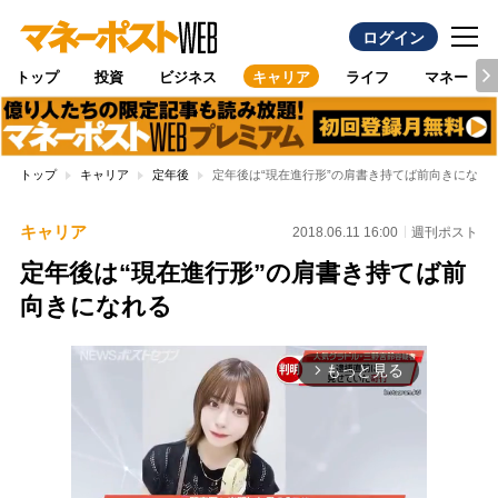
ログイン
トップ
投資
ビジネス
キャリア
ライフ
マネー
トップ
キャリア
定年後
定年後は“現在進行形”の肩書き持てば前向きになれ
キャリア
2018.06.11 16:00
週刊ポスト
定年後は“現在進行形”の肩書き持てば前
向きになれる
もっと見る
arrow_forward_ios