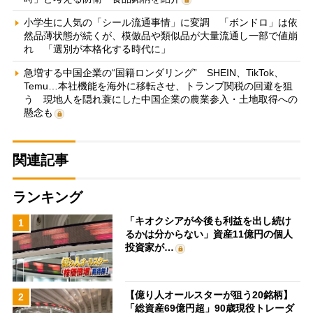
小学生に人気の「シール流通事情」に変調 「ボンドロ」は依
然品薄状態が続くが、模倣品や類似品が大量流通し一部で値崩
れ 「選別が本格化する時代に」
急増する中国企業の“国籍ロンダリング” SHEIN、TikTok、
Temu…本社機能を海外に移転させ、トランプ関税の回避を狙
う 現地人を隠れ蓑にした中国企業の農業参入・土地取得への
懸念も
関連記事
ランキング
「キオクシアが今後も利益を出し続け
1
るかは分からない」資産11億円の個人
投資家が…
【億り人オールスターが狙う20銘柄】
2
「総資産69億円超」90歳現役トレーダ