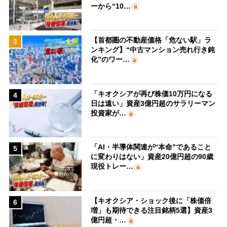
ーから“10…
【首都圏の不動産価格「危ない駅」ラ
3
ンキング】“中古マンション売れ行き鈍
化”のワー…
「キオクシアが再び株価10万円になる
4
日は遠い」資産3億円超のサラリーマン
投資家が…
「AI・半導体関連が“本命”であること
5
に変わりはない」資産20億円超の90歳
現役トレー…
【キオクシア・ショック後に「株価倍
6
増」も期待できる注目銘柄5選】資産3
億円超・…