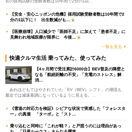
官の採用試験の受験者数は10年間で2分の1以…
【安全・安心ニッポンの危機】採用試験受験者数は10年間で2
分の1以下に！ 出生数減がも…
【医療崩壊】人口減少で「医師不足」に加えて「患者不足」に
見舞われ地域医療が限界に 今後…
一覧を見る
快適クルマ生活 乗ってみた、使ってみた
【4ヶ月間で受注累計6000台】BEV普及の障壁と
なる「航続距離の不安」「充電のストレス」解
消…
あれほどもてはやされていた「EV（BEV）シフト」の潮流も、
最近では減速基調になっているように見える。…
《雪道の対応力を検証》シビアな状況で実感した「フォレスタ
ー」の真価 「ターボ」と「スト…
乗り込むと同時に「これが軽？」と戸惑うのには理由があっ
た 「日産ルークス」さらなる躍進…