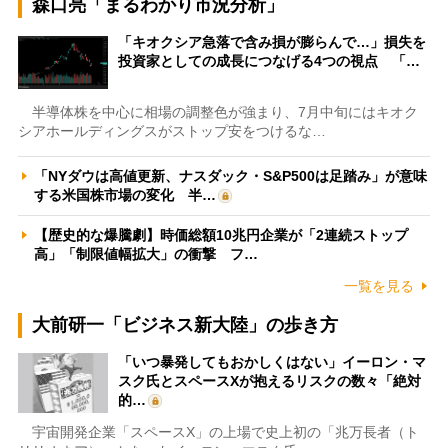
森口亮「まるわかり市況分析」
「キオクシア急落で含み損が膨らんで…」損失を
投資家としての成長につなげる4つの視点 「…
半導体株を中心に相場の調整色が強まり、7月中旬にはキオク
シアホールディングスがストップ安をつけるな…
「NYダウは高値更新、ナスダック・S&P500は足踏み」が意味
する米国株市場の変化 半…
【歴史的な爆騰劇】時価総額10兆円企業が「2連続ストップ
高」「制限値幅拡大」の衝撃 フ…
一覧を見る
大前研一「ビジネス新大陸」の歩き方
「いつ暴発してもおかしくはない」イーロン・マ
スク氏とスペースXが抱えるリスクの数々「絶対
的…
宇宙開発企業「スペースX」の上場で史上初の「兆万長者（ト