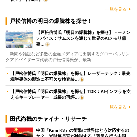
一覧を見る
戸松信博の明日の爆騰株を探せ！
【戸松信博氏「明日の爆騰株」を探せ】トーメン
デバイス：サムスンを通じて世界のAIメモリ需
要…
新聞や雑誌など多数の金融メディアに出演するグローバルリン
クアドバイザーズ代表の戸松信博氏が、最新…
【戸松信博氏「明日の爆騰株」を探せ】レーザーテック：最先
端半導体の製造に不可欠な検査装…
【戸松信博氏「明日の爆騰株」を探せ】TDK：AIインフラを支
えるキープレーヤー 成長の再評…
一覧を見る
田代尚機のチャイナ・リサーチ
中国「Kimi K3」の衝撃に世界はどう対応するの
か？ 米財務長官が検討する「蒸留を行う中国