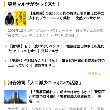
突然マルサがやって来た！
【最終回】1億6000万円の負債と引き換えに手に
入れたプライスレスな経験 ｜ 突然マルサがや…
2009年12月に発行された元FXトレーダー・磯貝清明氏の著書
『突然マルサがやって来た！～FXで10億円稼い…
【第9回】もう一度FXでリベンジ！ 種銭は差し押さえを免れ
た”ヒミツのお金” ｜ 突然マルサ…
【第8回】年利はなんと14.6％！ 毎日5万円超の延滞税が積み
上がっていく ｜ 突然マルサ…
一覧を見る
河合雅司「人口減少ニッポンの活路」
【「警察官離れ」に歯止めはかかるか？】警察庁
が本気で取り組む「警察組織の構造改革」 実
現…
警察庁が目下、頭を悩ませているのが「警察官不足」だ。警察