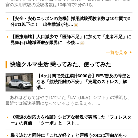
官の採用試験の受験者数は10年間で2分の1以…
【安全・安心ニッポンの危機】採用試験受験者数は10年間で2
分の1以下に！ 出生数減がも…
【医療崩壊】人口減少で「医師不足」に加えて「患者不足」に
見舞われ地域医療が限界に 今後…
一覧を見る
快適クルマ生活 乗ってみた、使ってみた
【4ヶ月間で受注累計6000台】BEV普及の障壁と
なる「航続距離の不安」「充電のストレス」解
消…
あれほどもてはやされていた「EV（BEV）シフト」の潮流も、
最近では減速基調になっているように見える。…
《雪道の対応力を検証》シビアな状況で実感した「フォレスタ
ー」の真価 「ターボ」と「スト…
乗り込むと同時に「これが軽？」と戸惑うのには理由があっ