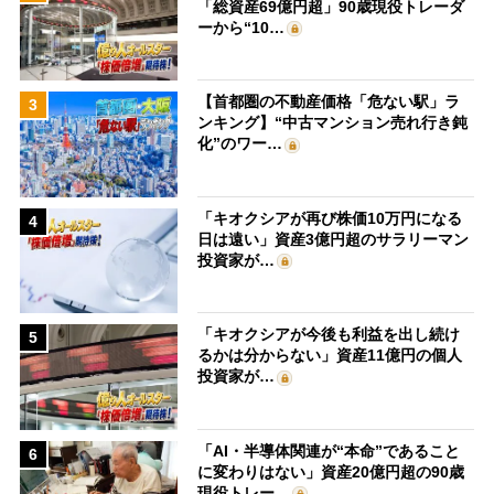
「総資産69億円超」90歳現役トレーダ
ーから“10…
【首都圏の不動産価格「危ない駅」ラ
3
ンキング】“中古マンション売れ行き鈍
化”のワー…
「キオクシアが再び株価10万円になる
4
日は遠い」資産3億円超のサラリーマン
投資家が…
「キオクシアが今後も利益を出し続け
5
るかは分からない」資産11億円の個人
投資家が…
「AI・半導体関連が“本命”であること
6
に変わりはない」資産20億円超の90歳
現役トレー…