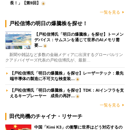
長！」【第9回】
一覧を見る
戸松信博の明日の爆騰株を探せ！
【戸松信博氏「明日の爆騰株」を探せ】トーメン
デバイス：サムスンを通じて世界のAIメモリ需
要…
新聞や雑誌など多数の金融メディアに出演するグローバルリン
クアドバイザーズ代表の戸松信博氏が、最新…
【戸松信博氏「明日の爆騰株」を探せ】レーザーテック：最先
端半導体の製造に不可欠な検査装…
【戸松信博氏「明日の爆騰株」を探せ】TDK：AIインフラを支
えるキープレーヤー 成長の再評…
一覧を見る
田代尚機のチャイナ・リサーチ
中国「Kimi K3」の衝撃に世界はどう対応するの