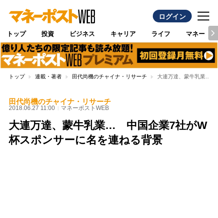
ログイン
トップ
投資
ビジネス
キャリア
ライフ
マネー
トップ
連載・著者
田代尚機のチャイナ・リサーチ
大連万達、蒙牛乳業… 
田代尚機のチャイナ・リサーチ
2018.06.27 11:00
マネーポストWEB
大連万達、蒙牛乳業… 中国企業7社がW
杯スポンサーに名を連ねる背景
Loaded
:
97.10%
/
Unmute