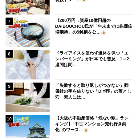
《200万円→資産10億円超の
7
DAIBOUCHOU氏が「年末までに株価倍
増期待」の5銘柄を公…
ドライアイスを使わず遺体を保つ「エ
8
ンバーミング」が日本でも普及 1～2
週間は問…
「失敗すると取り返しがつかない」葬
9
儀社の手を借りない「DIY葬」の落とし
穴 素人には…
【大阪の不動産価格「危ない駅」ラン
10
キング】“中古マンション売れ行き鈍
化”のワース…