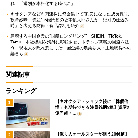
れ 「選別が本格化する時代に」
キオクシアなどAI関連株に資金集中で“割安になった成長株”に
投資妙味 資産1.5億円超の坂本慎太郎さんが「絶好の仕込み
時」と考える防衛・食品銘柄を紹介
急増する中国企業の“国籍ロンダリング” SHEIN、TikTok、
Temu…本社機能を海外に移転させ、トランプ関税の回避を狙
う 現地人を隠れ蓑にした中国企業の農業参入・土地取得への
懸念も
関連記事
ランキング
【キオクシア・ショック後に「株価倍
1
増」も期待できる注目銘柄5選】資産3
億円超・…
【億り人オールスターが狙う20銘柄】
2