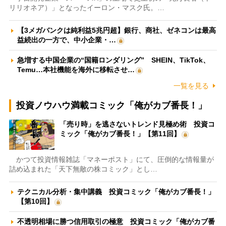
リリオネア）」となったイーロン・マスク氏。…
【3メガバンクは純利益5兆円超】銀行、商社、ゼネコンは最高
益続出の一方で、中小企業・…
急増する中国企業の“国籍ロンダリング” SHEIN、TikTok、
Temu…本社機能を海外に移転させ…
一覧を見る
投資ノウハウ満載コミック「俺がカブ番長！」
「売り時」を逃さないトレンド見極め術 投資コ
ミック「俺がカブ番長！」【第11回】
かつて投資情報雑誌「マネーポスト」にて、圧倒的な情報量が
詰め込まれた「天下無敵の株コミック」とし…
テクニカル分析・集中講義 投資コミック「俺がカブ番長！」
【第10回】
不透明相場に勝つ信用取引の極意 投資コミック「俺がカブ番