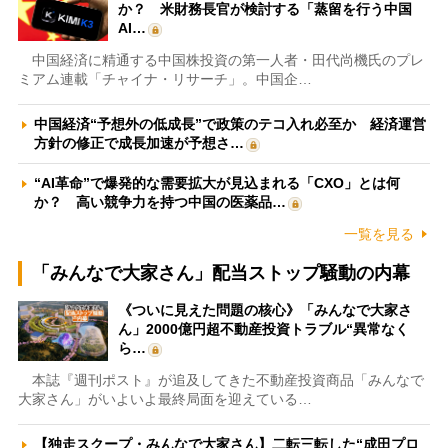
か？ 米財務長官が検討する「蒸留を行う中国
AI…
中国経済に精通する中国株投資の第一人者・田代尚機氏のプレ
ミアム連載「チャイナ・リサーチ」。中国企…
中国経済“予想外の低成長”で政策のテコ入れ必至か 経済運営
方針の修正で成長加速が予想さ…
“AI革命”で爆発的な需要拡大が見込まれる「CXO」とは何
か？ 高い競争力を持つ中国の医薬品…
一覧を見る
「みんなで大家さん」配当ストップ騒動の内幕
《ついに見えた問題の核心》「みんなで大家さ
ん」2000億円超不動産投資トラブル“異常なく
ら…
本誌『週刊ポスト』が追及してきた不動産投資商品「みんなで
大家さん」がいよいよ最終局面を迎えている…
【独走スクープ・みんなで大家さん】二転三転した“成田プロ