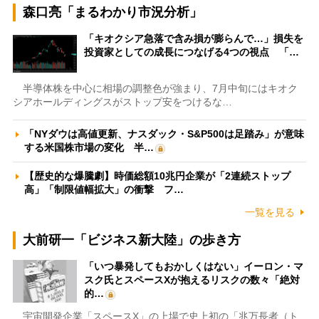
森口亮「まるわかり市況分析」
「キオクシア急落で含み損が膨らんで…」損失を
投資家としての成長につなげる4つの視点 「…
半導体株を中心に相場の調整色が強まり、7月中旬にはキオク
シアホールディングスがストップ安をつけるな…
「NYダウは高値更新、ナスダック・S&P500は足踏み」が意味
する米国株市場の変化 半…
【歴史的な爆騰劇】時価総額10兆円企業が「2連続ストップ
高」「制限値幅拡大」の衝撃 フ…
一覧を見る
大前研一「ビジネス新大陸」の歩き方
「いつ暴発してもおかしくはない」イーロン・マ
スク氏とスペースXが抱えるリスクの数々「絶対
的…
宇宙開発企業「スペースX」の上場で史上初の「兆万長者（ト