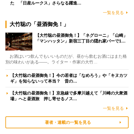
た 「日産ルークス」さらなる躍進…
一覧を見る
大竹聡の「昼酒御免！」
【大竹聡の昼酒御免！】「ネグローニ」「山崎」
「マンハッタン」新宿三丁目の隠れ家バーで1…
お酒はいつ飲んでもいいものだが、昼から飲むお酒にはまた格
別の味わいがある――。ライター・作家の大竹…
【大竹聡の昼酒御免！】今の若者は「なめろう」や「キヌカツ
ギ」を知らないって本当？ 昔の…
【大竹聡の昼酒御免！】京急線で多摩川越えて「川崎の大衆酒
場」へと昼酒旅 押し寄せるノス…
一覧を見る
著者・連載の一覧を見る