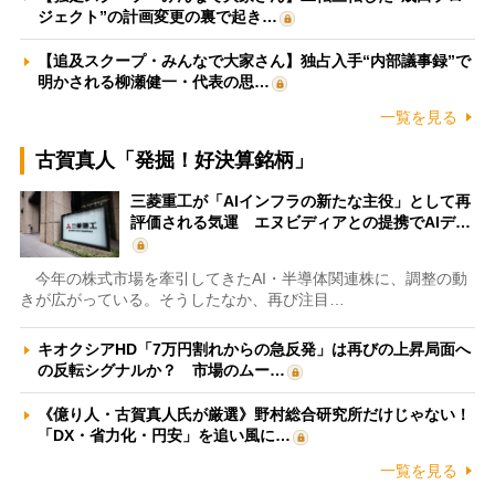
ジェクト”の計画変更の裏で起き…
【追及スクープ・みんなで大家さん】独占入手“内部議事録”で
明かされる柳瀬健一・代表の思…
一覧を見る
古賀真人「発掘！好決算銘柄」
三菱重工が「AIインフラの新たな主役」として再
評価される気運 エヌビディアとの提携でAIデ…
今年の株式市場を牽引してきたAI・半導体関連株に、調整の動
きが広がっている。そうしたなか、再び注目…
キオクシアHD「7万円割れからの急反発」は再びの上昇局面へ
の反転シグナルか？ 市場のムー…
《億り人・古賀真人氏が厳選》野村総合研究所だけじゃない！
「DX・省力化・円安」を追い風に…
一覧を見る