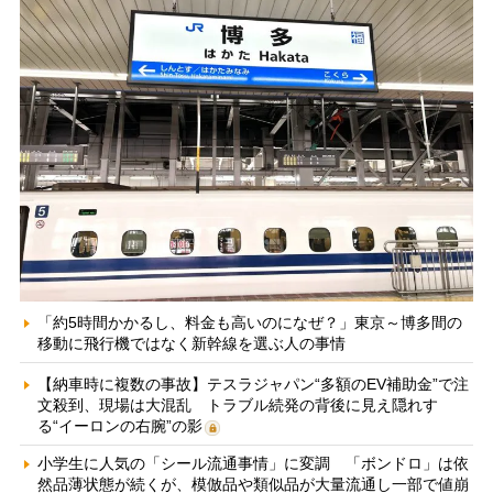
「約5時間かかるし、料金も高いのになぜ？」東京～博多間の
移動に飛行機ではなく新幹線を選ぶ人の事情
【納車時に複数の事故】テスラジャパン“多額のEV補助金”で注
文殺到、現場は大混乱 トラブル続発の背後に見え隠れす
る“イーロンの右腕”の影
小学生に人気の「シール流通事情」に変調 「ボンドロ」は依
然品薄状態が続くが、模倣品や類似品が大量流通し一部で値崩