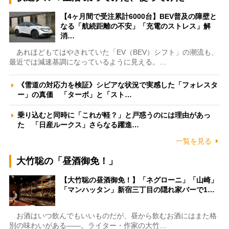
【4ヶ月間で受注累計6000台】BEV普及の障壁と
なる「航続距離の不安」「充電のストレス」解
消…
あれほどもてはやされていた「EV（BEV）シフト」の潮流も、
最近では減速基調になっているように見える。…
《雪道の対応力を検証》シビアな状況で実感した「フォレスタ
ー」の真価 「ターボ」と「スト…
乗り込むと同時に「これが軽？」と戸惑うのには理由があっ
た 「日産ルークス」さらなる躍進…
一覧を見る
大竹聡の「昼酒御免！」
【大竹聡の昼酒御免！】「ネグローニ」「山崎」
「マンハッタン」新宿三丁目の隠れ家バーで1…
お酒はいつ飲んでもいいものだが、昼から飲むお酒にはまた格
別の味わいがある――。ライター・作家の大竹…