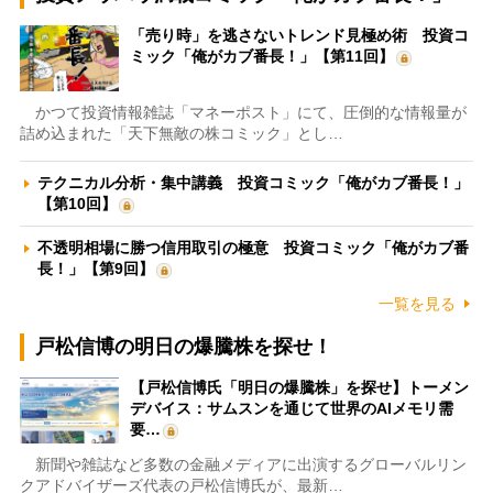
「売り時」を逃さないトレンド見極め術 投資コ
ミック「俺がカブ番長！」【第11回】
かつて投資情報雑誌「マネーポスト」にて、圧倒的な情報量が
詰め込まれた「天下無敵の株コミック」とし…
テクニカル分析・集中講義 投資コミック「俺がカブ番長！」
【第10回】
不透明相場に勝つ信用取引の極意 投資コミック「俺がカブ番
長！」【第9回】
一覧を見る
戸松信博の明日の爆騰株を探せ！
【戸松信博氏「明日の爆騰株」を探せ】トーメン
デバイス：サムスンを通じて世界のAIメモリ需
要…
新聞や雑誌など多数の金融メディアに出演するグローバルリン
クアドバイザーズ代表の戸松信博氏が、最新…