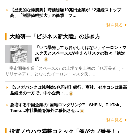
【歴史的な爆騰劇】時価総額10兆円企業が「2連続ストップ
高」「制限値幅拡大」の衝撃 フ…
一覧を見る
大前研一「ビジネス新大陸」の歩き方
「いつ暴発してもおかしくはない」イーロン・マ
スク氏とスペースXが抱えるリスクの数々「絶対
的…
宇宙開発企業「スペースX」の上場で史上初の「兆万長者（ト
リリオネア）」となったイーロン・マスク氏。…
【3メガバンクは純利益5兆円超】銀行、商社、ゼネコンは最高
益続出の一方で、中小企業・…
急増する中国企業の“国籍ロンダリング” SHEIN、TikTok、
Temu…本社機能を海外に移転させ…
一覧を見る
投資ノウハウ満載コミック「俺がカブ番長！」