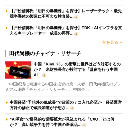
【戸松信博氏「明日の爆騰株」を探せ】レーザーテック：最先
端半導体の製造に不可欠な検査装…
【戸松信博氏「明日の爆騰株」を探せ】TDK：AIインフラを支
えるキープレーヤー 成長の再評…
一覧を見る
田代尚機のチャイナ・リサーチ
中国「Kimi K3」の衝撃に世界はどう対応するの
か？ 米財務長官が検討する「蒸留を行う中国
AI…
中国経済に精通する中国株投資の第一人者・田代尚機氏のプレ
ミアム連載「チャイナ・リサーチ」。中国企…
中国経済“予想外の低成長”で政策のテコ入れ必至か 経済運営
方針の修正で成長加速が予想さ…
“AI革命”で爆発的な需要拡大が見込まれる「CXO」とは何
か？ 高い競争力を持つ中国の医薬品…