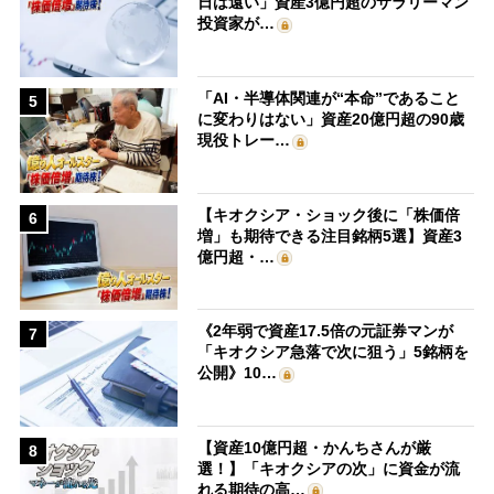
日は遠い」資産3億円超のサラリーマン
投資家が…
「AI・半導体関連が“本命”であること
5
に変わりはない」資産20億円超の90歳
現役トレー…
【キオクシア・ショック後に「株価倍
6
増」も期待できる注目銘柄5選】資産3
億円超・…
《2年弱で資産17.5倍の元証券マンが
7
「キオクシア急落で次に狙う」5銘柄を
公開》10…
【資産10億円超・かんちさんが厳
8
選！】「キオクシアの次」に資金が流
れる期待の高…