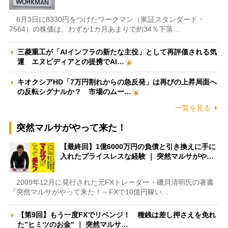
6月3日に8330円をつけたワークマン（東証スタンダード・
7564）の株価は、わずか1カ月あまりで約34％下落…
三菱重工が「AIインフラの新たな主役」として再評価される気
運 エヌビディアとの提携でAI…
キオクシアHD「7万円割れからの急反発」は再びの上昇局面へ
の反転シグナルか？ 市場のムー…
一覧を見る
突然マルサがやって来た！
【最終回】1億6000万円の負債と引き換えに手に
入れたプライスレスな経験 ｜ 突然マルサがや…
2009年12月に発行された元FXトレーダー・磯貝清明氏の著書
『突然マルサがやって来た！～FXで10億円稼い…
【第9回】もう一度FXでリベンジ！ 種銭は差し押さえを免れ
た”ヒミツのお金” ｜ 突然マルサ…