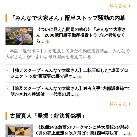
一覧を見る
「みんなで大家さん」配当ストップ騒動の内幕
《ついに見えた問題の核心》「みんなで大家さ
ん」2000億円超不動産投資トラブル“異常なく
ら…
本誌『週刊ポスト』が追及してきた不動産投資商品「みんなで
大家さん」がいよいよ最終局面を迎えている…
【独走スクープ・みんなで大家さん】二転三転した“成田プロ
ジェクト”の計画変更の裏で起き…
【追及スクープ・みんなで大家さん】独占入手“内部議事録”で
明かされる柳瀬健一・代表の思…
一覧を見る
古賀真人「発掘！好決算銘柄」
《株価34％急落のワークマンに特大反転の期待》
6月の売上低迷を吹き飛ばす第1四半期決算、…