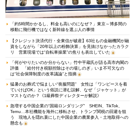
「約5時間かかるし、料金も高いのになぜ？」東京～博多間の
移動に飛行機ではなく新幹線を選ぶ人の事情
【クレジット決済代行・全東信が破産】63社もの金融機関が融
資をしながら「20年以上の粉飾決算」を見抜けなかったカラク
リ 営業現場では“自転車操業”の焦りも表出していた
「何がやりたいのか分からない」竹中平蔵氏が語る高市内閣の
評価 「給付付き税額控除はその場しのぎ」いま不可欠なの
は“社会保障制度の改革議論”と指摘
猛暑のお葬式で悩ましい“喪服問題” 女性は「ワンピースを着
ていけばOK」という俗説に潜む誤解、なぜ「ジャケット」が
マストなのか？《1級葬祭ディレクターが解説》
急増する中国企業の“国籍ロンダリング” SHEIN、TikTok、
Temu…本社機能を海外に移転させ、トランプ関税の回避を狙
う 現地人を隠れ蓑にした中国企業の農業参入・土地取得への
懸念も