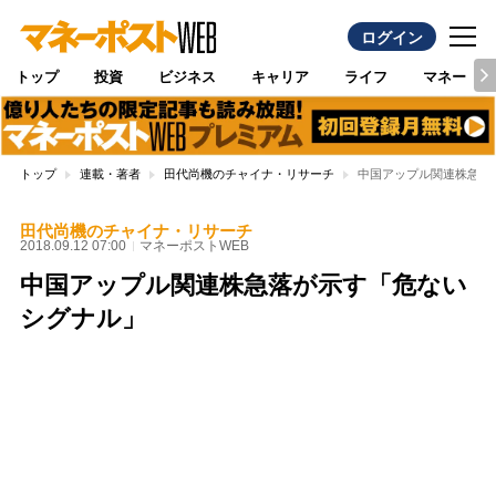
ログイン
トップ
投資
ビジネス
キャリア
ライフ
マネー
トップ
連載・著者
田代尚機のチャイナ・リサーチ
中国アップル関連株急落
田代尚機のチャイナ・リサーチ
2018.09.12 07:00
マネーポストWEB
中国アップル関連株急落が示す「危ない
シグナル」
Loaded
:
100.00%
/
Unmute