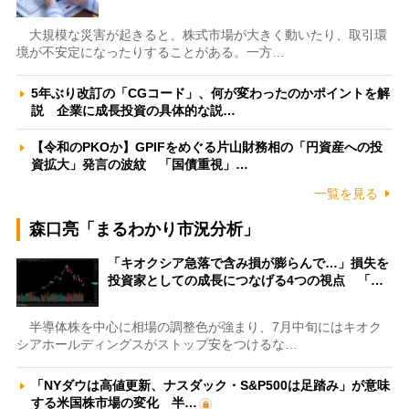
大規模な災害が起きると、株式市場が大きく動いたり、取引環
境が不安定になったりすることがある。一方…
5年ぶり改訂の「CGコード」、何が変わったのかポイントを解
説 企業に成長投資の具体的な説…
【令和のPKOか】GPIFをめぐる片山財務相の「円資産への投
資拡大」発言の波紋 「国債重視」…
一覧を見る
森口亮「まるわかり市況分析」
「キオクシア急落で含み損が膨らんで…」損失を
投資家としての成長につなげる4つの視点 「…
半導体株を中心に相場の調整色が強まり、7月中旬にはキオク
シアホールディングスがストップ安をつけるな…
「NYダウは高値更新、ナスダック・S&P500は足踏み」が意味
する米国株市場の変化 半…