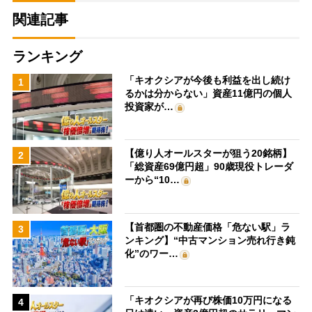
関連記事
ランキング
「キオクシアが今後も利益を出し続け
1
るかは分からない」資産11億円の個人
投資家が…
【億り人オールスターが狙う20銘柄】
2
「総資産69億円超」90歳現役トレーダ
ーから“10…
【首都圏の不動産価格「危ない駅」ラ
3
ンキング】“中古マンション売れ行き鈍
化”のワー…
「キオクシアが再び株価10万円になる
4