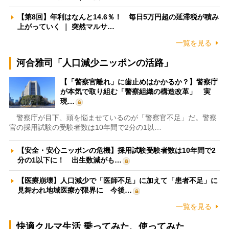
【第8回】年利はなんと14.6％！ 毎日5万円超の延滞税が積み
上がっていく ｜ 突然マルサ…
一覧を見る
河合雅司「人口減少ニッポンの活路」
【「警察官離れ」に歯止めはかかるか？】警察庁
が本気で取り組む「警察組織の構造改革」 実
現…
警察庁が目下、頭を悩ませているのが「警察官不足」だ。警察
官の採用試験の受験者数は10年間で2分の1以…
【安全・安心ニッポンの危機】採用試験受験者数は10年間で2
分の1以下に！ 出生数減がも…
【医療崩壊】人口減少で「医師不足」に加えて「患者不足」に
見舞われ地域医療が限界に 今後…
一覧を見る
快適クルマ生活 乗ってみた、使ってみた