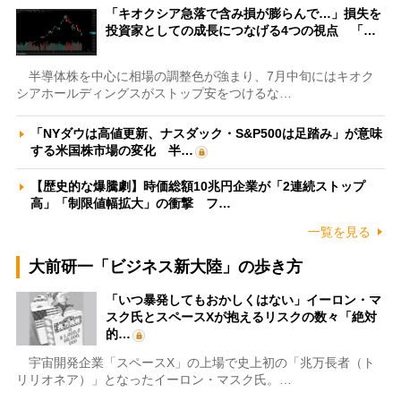
「キオクシア急落で含み損が膨らんで…」損失を
投資家としての成長につなげる4つの視点 「…
半導体株を中心に相場の調整色が強まり、7月中旬にはキオク
シアホールディングスがストップ安をつけるな…
「NYダウは高値更新、ナスダック・S&P500は足踏み」が意味
する米国株市場の変化 半…
【歴史的な爆騰劇】時価総額10兆円企業が「2連続ストップ
高」「制限値幅拡大」の衝撃 フ…
一覧を見る
大前研一「ビジネス新大陸」の歩き方
「いつ暴発してもおかしくはない」イーロン・マ
スク氏とスペースXが抱えるリスクの数々「絶対
的…
宇宙開発企業「スペースX」の上場で史上初の「兆万長者（ト
リリオネア）」となったイーロン・マスク氏。…