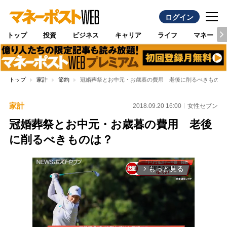
ログイン
トップ
投資
ビジネス
キャリア
ライフ
マネー
トップ
家計
節約
冠婚葬祭とお中元・お歳暮の費用 老後に削るべきものは
家計
2018.09.20 16:00
女性セブン
冠婚葬祭とお中元・お歳暮の費用 老後
に削るべきものは？
もっと見る
arrow_forward_ios