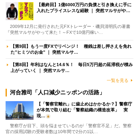
【最終回】1億6000万円の負債と引き換えに手に
入れたプライスレスな経験 ｜ 突然マルサがや…
2009年12月に発行された元FXトレーダー・磯貝清明氏の著書
『突然マルサがやって来た！～FXで10億円稼い…
【第9回】もう一度FXでリベンジ！ 種銭は差し押さえを免れ
た”ヒミツのお金” ｜ 突然マルサ…
【第8回】年利はなんと14.6％！ 毎日5万円超の延滞税が積み
上がっていく ｜ 突然マルサ…
一覧を見る
河合雅司「人口減少ニッポンの活路」
【「警察官離れ」に歯止めはかかるか？】警察庁
が本気で取り組む「警察組織の構造改革」 実
現…
警察庁が目下、頭を悩ませているのが「警察官不足」だ。警察
官の採用試験の受験者数は10年間で2分の1以…