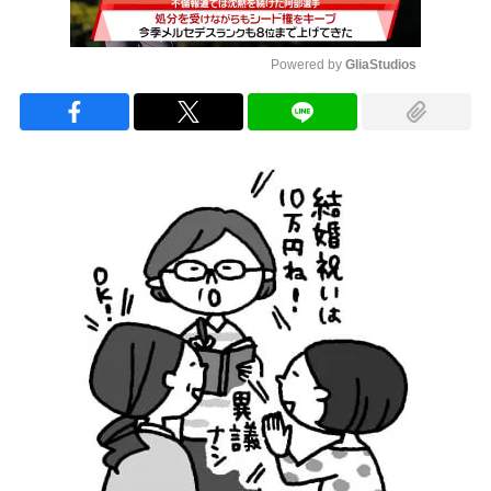
Powered by 
GliaStudios
Mute