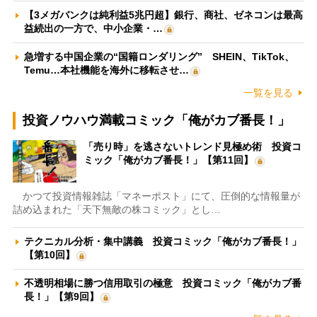
【3メガバンクは純利益5兆円超】銀行、商社、ゼネコンは最高
益続出の一方で、中小企業・…
急増する中国企業の“国籍ロンダリング” SHEIN、TikTok、
Temu…本社機能を海外に移転させ…
一覧を見る
投資ノウハウ満載コミック「俺がカブ番長！」
「売り時」を逃さないトレンド見極め術 投資コ
ミック「俺がカブ番長！」【第11回】
かつて投資情報雑誌「マネーポスト」にて、圧倒的な情報量が
詰め込まれた「天下無敵の株コミック」とし…
テクニカル分析・集中講義 投資コミック「俺がカブ番長！」
【第10回】
不透明相場に勝つ信用取引の極意 投資コミック「俺がカブ番
長！」【第9回】