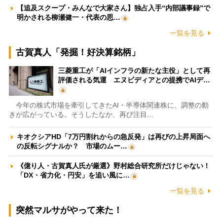
【追及スクープ・みんなで大家さん】独占入手“内部議事録”で
明かされる柳瀬健一・代表の思…
一覧を見る
古賀真人「発掘！好決算銘柄」
三菱重工が「AIインフラの新たな主役」として再
評価される気運 エヌビディアとの提携でAIデ…
今年の株式市場を牽引してきたAI・半導体関連株に、調整の動
きが広がっている。そうしたなか、再び注目…
キオクシアHD「7万円割れからの急反発」は再びの上昇局面へ
の反転シグナルか？ 市場のムー…
《億り人・古賀真人氏が厳選》野村総合研究所だけじゃない！
「DX・省力化・円安」を追い風に…
一覧を見る
突然マルサがやって来た！