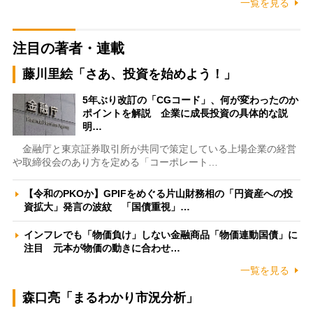
一覧を見る
注目の著者・連載
藤川里絵「さあ、投資を始めよう！」
5年ぶり改訂の「CGコード」、何が変わったのか
ポイントを解説 企業に成長投資の具体的な説
明…
金融庁と東京証券取引所が共同で策定している上場企業の経営
や取締役会のあり方を定める「コーポレート…
【令和のPKOか】GPIFをめぐる片山財務相の「円資産への投
資拡大」発言の波紋 「国債重視」…
インフレでも「物価負け」しない金融商品「物価連動国債」に
注目 元本が物価の動きに合わせ…
一覧を見る
森口亮「まるわかり市況分析」