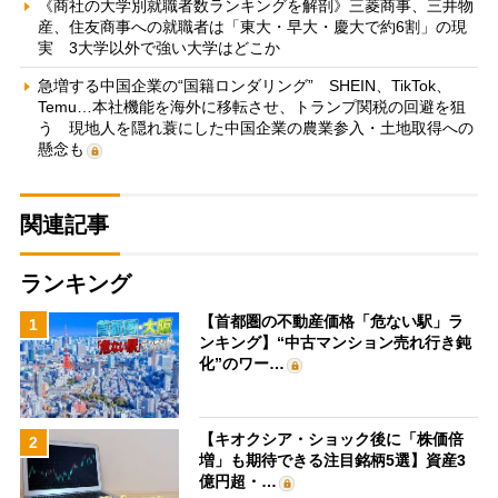
《商社の大学別就職者数ランキングを解剖》三菱商事、三井物
産、住友商事への就職者は「東大・早大・慶大で約6割」の現
実 3大学以外で強い大学はどこか
急増する中国企業の“国籍ロンダリング” SHEIN、TikTok、
Temu…本社機能を海外に移転させ、トランプ関税の回避を狙
う 現地人を隠れ蓑にした中国企業の農業参入・土地取得への
懸念も
関連記事
ランキング
【首都圏の不動産価格「危ない駅」ラ
1
ンキング】“中古マンション売れ行き鈍
化”のワー…
【キオクシア・ショック後に「株価倍
2
増」も期待できる注目銘柄5選】資産3
億円超・…