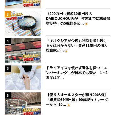
《200万円→資産10億円超の
3
DAIBOUCHOU氏が「年末までに株価倍
増期待」の5銘柄を公…
「キオクシアが今後も利益を出し続け
4
るかは分からない」資産11億円の個人
投資家が…
ドライアイスを使わず遺体を保つ「エ
5
ンバーミング」が日本でも普及 1～2
週間は問…
【億り人オールスターが狙う20銘柄】
6
「総資産69億円超」90歳現役トレーダ
ーから“10…