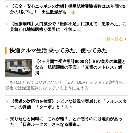
【安全・安心ニッポンの危機】採用試験受験者数は10年間で2
分の1以下に！ 出生数減がも…
【医療崩壊】人口減少で「医師不足」に加えて「患者不足」に
見舞われ地域医療が限界に 今後…
一覧を見る
快適クルマ生活 乗ってみた、使ってみた
【4ヶ月間で受注累計6000台】BEV普及の障壁と
なる「航続距離の不安」「充電のストレス」解
消…
あれほどもてはやされていた「EV（BEV）シフト」の潮流も、
最近では減速基調になっているように見える。…
《雪道の対応力を検証》シビアな状況で実感した「フォレスタ
ー」の真価 「ターボ」と「スト…
乗り込むと同時に「これが軽？」と戸惑うのには理由があっ
た 「日産ルークス」さらなる躍進…