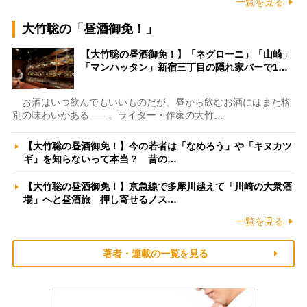
一覧を見る
大竹聡の「昼酒御免！」
【大竹聡の昼酒御免！】「ネグローニ」「山崎」
「マンハッタン」新宿三丁目の隠れ家バーで1…
お酒はいつ飲んでもいいものだが、昼から飲むお酒にはまた格
別の味わいがある――。ライター・作家の大竹…
【大竹聡の昼酒御免！】今の若者は「なめろう」や「キヌカツ
ギ」を知らないって本当？ 昔の…
【大竹聡の昼酒御免！】京急線で多摩川越えて「川崎の大衆酒
場」へと昼酒旅 押し寄せるノス…
一覧を見る
著者・連載の一覧を見る