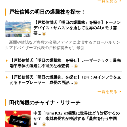
一覧を見る
戸松信博の明日の爆騰株を探せ！
【戸松信博氏「明日の爆騰株」を探せ】トーメン
デバイス：サムスンを通じて世界のAIメモリ需
要…
新聞や雑誌など多数の金融メディアに出演するグローバルリン
クアドバイザーズ代表の戸松信博氏が、最新…
【戸松信博氏「明日の爆騰株」を探せ】レーザーテック：最先
端半導体の製造に不可欠な検査装…
【戸松信博氏「明日の爆騰株」を探せ】TDK：AIインフラを支
えるキープレーヤー 成長の再評…
一覧を見る
田代尚機のチャイナ・リサーチ
中国「Kimi K3」の衝撃に世界はどう対応するの
か？ 米財務長官が検討する「蒸留を行う中国
AI…