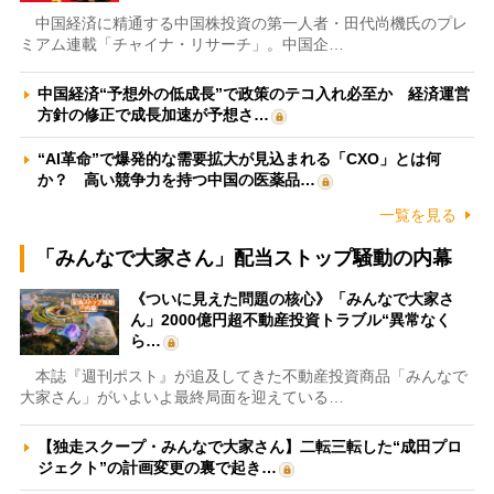
中国経済に精通する中国株投資の第一人者・田代尚機氏のプレ
ミアム連載「チャイナ・リサーチ」。中国企…
中国経済“予想外の低成長”で政策のテコ入れ必至か 経済運営
方針の修正で成長加速が予想さ…
“AI革命”で爆発的な需要拡大が見込まれる「CXO」とは何
か？ 高い競争力を持つ中国の医薬品…
一覧を見る
「みんなで大家さん」配当ストップ騒動の内幕
《ついに見えた問題の核心》「みんなで大家さ
ん」2000億円超不動産投資トラブル“異常なく
ら…
本誌『週刊ポスト』が追及してきた不動産投資商品「みんなで
大家さん」がいよいよ最終局面を迎えている…
【独走スクープ・みんなで大家さん】二転三転した“成田プロ
ジェクト”の計画変更の裏で起き…