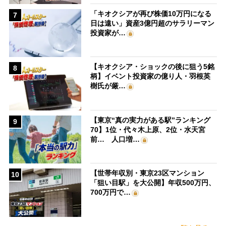
「キオクシアが再び株価10万円になる
7
日は遠い」資産3億円超のサラリーマン
投資家が…
【キオクシア・ショックの後に狙う5銘
8
柄】イベント投資家の億り人・羽根英
樹氏が厳…
【東京“真の実力がある駅”ランキング
9
70】1位・代々木上原、2位・水天宮
前… 人口増…
【世帯年収別・東京23区マンション
10
「狙い目駅」を大公開】年収500万円、
700万円で…