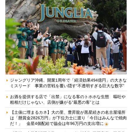
ジャングリア沖縄、開業1周年で「経済効果494億円」の大きな
ミスリード 事業の苦戦を覆い隠す“不透明すぎる巨大な数字”
お酒を提供する店で「出禁」になる客のトホホな生態 嘔吐や
粗相だけじゃない、店側が嫌がる“最悪の客”とは
【土俵に埋まるカネ】大の里、豊昇龍が黒星続きの名古屋場所
は「懸賞金2826万円」が下位力士に渡り「今日はみんなで焼肉
だ！」 金星4個配給で協会は年96万円の支出増に