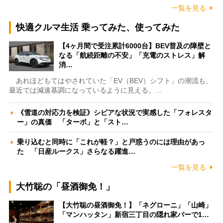
一覧を見る
快適クルマ生活 乗ってみた、使ってみた
【4ヶ月間で受注累計6000台】BEV普及の障壁と
なる「航続距離の不安」「充電のストレス」解
消…
あれほどもてはやされていた「EV（BEV）シフト」の潮流も、
最近では減速基調になっているように見える。…
《雪道の対応力を検証》シビアな状況で実感した「フォレスタ
ー」の真価 「ターボ」と「スト…
乗り込むと同時に「これが軽？」と戸惑うのには理由があっ
た 「日産ルークス」さらなる躍進…
一覧を見る
大竹聡の「昼酒御免！」
【大竹聡の昼酒御免！】「ネグローニ」「山崎」
「マンハッタン」新宿三丁目の隠れ家バーで1…