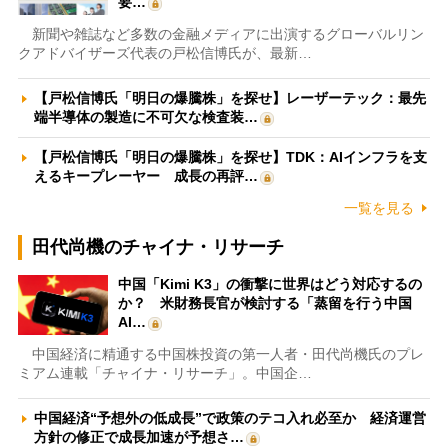
要…
新聞や雑誌など多数の金融メディアに出演するグローバルリン
クアドバイザーズ代表の戸松信博氏が、最新…
【戸松信博氏「明日の爆騰株」を探せ】レーザーテック：最先
端半導体の製造に不可欠な検査装…
【戸松信博氏「明日の爆騰株」を探せ】TDK：AIインフラを支
えるキープレーヤー 成長の再評…
一覧を見る
田代尚機のチャイナ・リサーチ
中国「Kimi K3」の衝撃に世界はどう対応するの
か？ 米財務長官が検討する「蒸留を行う中国
AI…
中国経済に精通する中国株投資の第一人者・田代尚機氏のプレ
ミアム連載「チャイナ・リサーチ」。中国企…
中国経済“予想外の低成長”で政策のテコ入れ必至か 経済運営
方針の修正で成長加速が予想さ…