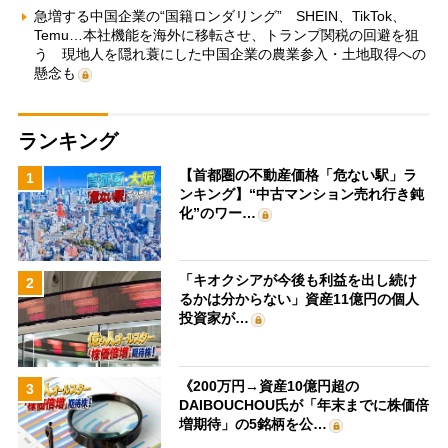
急増する中国企業の“国籍ロンダリング” SHEIN、TikTok、
Temu…本社機能を海外に移転させ、トランプ関税の回避を狙
う 現地人を隠れ蓑にした中国企業の農業参入・土地取得への
懸念も
ランキング
【首都圏の不動産価格「危ない駅」ラ
1
ンキング】“中古マンション売れ行き鈍
化”のワー…
「キオクシアが今後も利益を出し続け
2
るかは分からない」資産11億円の個人
投資家が…
《200万円→資産10億円超の
3
DAIBOUCHOU氏が「年末までに株価倍
増期待」の5銘柄を公…