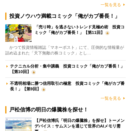
一覧を見る
投資ノウハウ満載コミック「俺がカブ番長！」
「売り時」を逃さないトレンド見極め術 投資コ
ミック「俺がカブ番長！」【第11回】
かつて投資情報雑誌「マネーポスト」にて、圧倒的な情報量が
詰め込まれた「天下無敵の株コミック」とし…
テクニカル分析・集中講義 投資コミック「俺がカブ番長！」
【第10回】
不透明相場に勝つ信用取引の極意 投資コミック「俺がカブ番
長！」【第9回】
一覧を見る
戸松信博の明日の爆騰株を探せ！
【戸松信博氏「明日の爆騰株」を探せ】トーメン
デバイス：サムスンを通じて世界のAIメモリ需