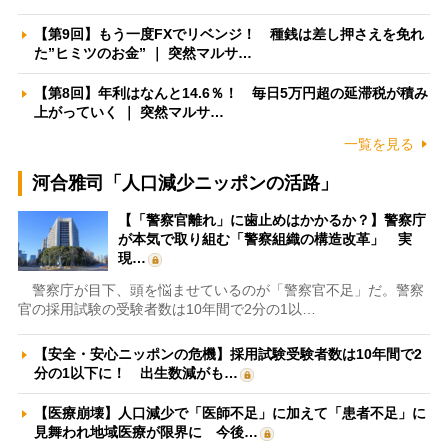
【第9回】もう一度FXでリベンジ！ 種銭は差し押さえを免れ
た”ヒミツのお金” ｜ 突然マルサ…
【第8回】年利はなんと14.6％！ 毎日5万円超の延滞税が積み
上がっていく ｜ 突然マルサ…
一覧を見る
河合雅司「人口減少ニッポンの活路」
【「警察官離れ」に歯止めはかかるか？】警察庁
が本気で取り組む「警察組織の構造改革」 実
現…
警察庁が目下、頭を悩ませているのが「警察官不足」だ。警察
官の採用試験の受験者数は10年間で2分の1以…
【安全・安心ニッポンの危機】採用試験受験者数は10年間で2
分の1以下に！ 出生数減がも…
【医療崩壊】人口減少で「医師不足」に加えて「患者不足」に
見舞われ地域医療が限界に 今後…