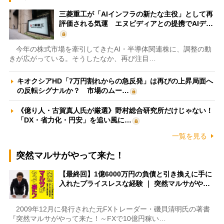
三菱重工が「AIインフラの新たな主役」として再
評価される気運 エヌビディアとの提携でAIデ…
今年の株式市場を牽引してきたAI・半導体関連株に、調整の動
きが広がっている。そうしたなか、再び注目…
キオクシアHD「7万円割れからの急反発」は再びの上昇局面へ
の反転シグナルか？ 市場のムー…
《億り人・古賀真人氏が厳選》野村総合研究所だけじゃない！
「DX・省力化・円安」を追い風に…
一覧を見る
突然マルサがやって来た！
【最終回】1億6000万円の負債と引き換えに手に
入れたプライスレスな経験 ｜ 突然マルサがや…
2009年12月に発行された元FXトレーダー・磯貝清明氏の著書
『突然マルサがやって来た！～FXで10億円稼い…