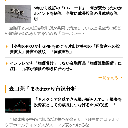
5年ぶり改訂の「CGコード」、何が変わったのか
ポイントを解説 企業に成長投資の具体的な説
明…
金融庁と東京証券取引所が共同で策定している上場企業の経営
や取締役会のあり方を定める「コーポレート…
【令和のPKOか】GPIFをめぐる片山財務相の「円資産への投
資拡大」発言の波紋 「国債重視」…
インフレでも「物価負け」しない金融商品「物価連動国債」に
注目 元本が物価の動きに合わせ…
一覧を見る
森口亮「まるわかり市況分析」
「キオクシア急落で含み損が膨らんで…」損失を
投資家としての成長につなげる4つの視点 「…
半導体株を中心に相場の調整色が強まり、7月中旬にはキオク
シアホールディングスがストップ安をつけるな…