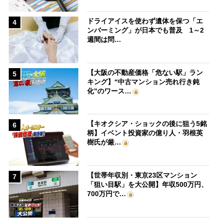
ドライアイスを使わず遺体を保つ「エ
4
ンバーミング」が日本でも普及 1～2
週間は問…
【大阪の不動産価格「危ない駅」ラン
5
キング】“中古マンション売れ行き鈍
化”のワース…
【キオクシア・ショックの後に狙う5銘
6
柄】イベント投資家の億り人・羽根英
樹氏が厳…
【世帯年収別・東京23区マンション
7
「狙い目駅」を大公開】年収500万円、
700万円で…