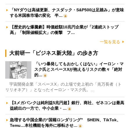
「NYダウは高値更新、ナスダック・S&P500は足踏み」が意味
する米国株市場の変化 半…
【歴史的な爆騰劇】時価総額10兆円企業が「2連続ストップ
高」「制限値幅拡大」の衝撃 フ…
一覧を見る
大前研一「ビジネス新大陸」の歩き方
「いつ暴発してもおかしくはない」イーロン・マ
スク氏とスペースXが抱えるリスクの数々「絶対
的…
宇宙開発企業「スペースX」の上場で史上初の「兆万長者（ト
リリオネア）」となったイーロン・マスク氏。…
【3メガバンクは純利益5兆円超】銀行、商社、ゼネコンは最高
益続出の一方で、中小企業・…
急増する中国企業の“国籍ロンダリング” SHEIN、TikTok、
Temu…本社機能を海外に移転させ…