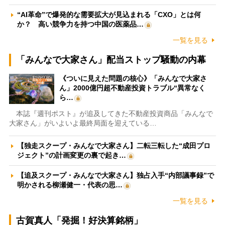
“AI革命”で爆発的な需要拡大が見込まれる「CXO」とは何
か？ 高い競争力を持つ中国の医薬品…
一覧を見る
「みんなで大家さん」配当ストップ騒動の内幕
《ついに見えた問題の核心》「みんなで大家さ
ん」2000億円超不動産投資トラブル“異常なく
ら…
本誌『週刊ポスト』が追及してきた不動産投資商品「みんなで
大家さん」がいよいよ最終局面を迎えている…
【独走スクープ・みんなで大家さん】二転三転した“成田プロ
ジェクト”の計画変更の裏で起き…
【追及スクープ・みんなで大家さん】独占入手“内部議事録”で
明かされる柳瀬健一・代表の思…
一覧を見る
古賀真人「発掘！好決算銘柄」