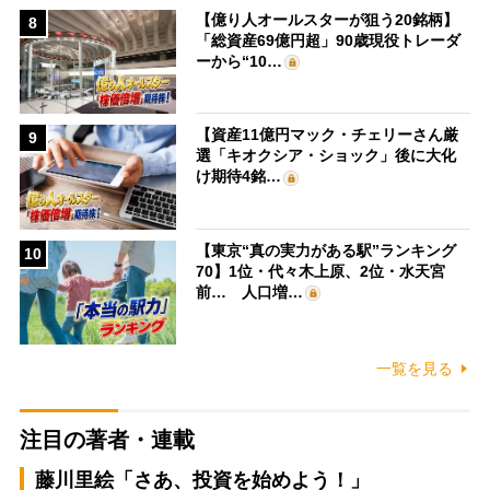
【億り人オールスターが狙う20銘柄】
8
「総資産69億円超」90歳現役トレーダ
ーから“10…
【資産11億円マック・チェリーさん厳
9
選「キオクシア・ショック」後に大化
け期待4銘…
【東京“真の実力がある駅”ランキング
10
70】1位・代々木上原、2位・水天宮
前… 人口増…
一覧を見る
注目の著者・連載
藤川里絵「さあ、投資を始めよう！」