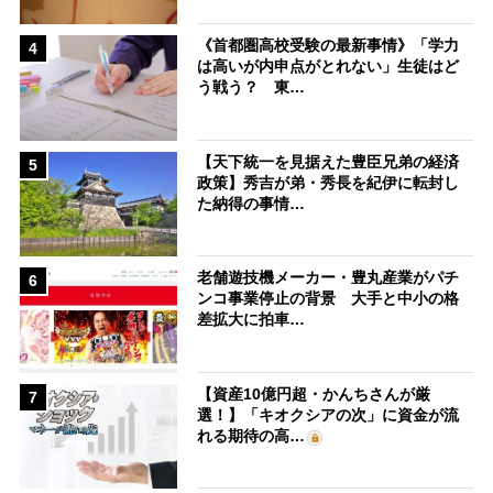
《首都圏高校受験の最新事情》「学力
4
は高いが内申点がとれない」生徒はど
う戦う？ 東…
【天下統一を見据えた豊臣兄弟の経済
5
政策】秀吉が弟・秀長を紀伊に転封し
た納得の事情…
老舗遊技機メーカー・豊丸産業がパチ
6
ンコ事業停止の背景 大手と中小の格
差拡大に拍車…
【資産10億円超・かんちさんが厳
7
選！】「キオクシアの次」に資金が流
れる期待の高…