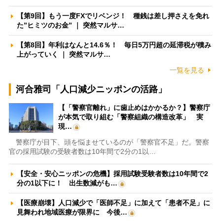
【第9回】もう一度FXでリベンジ！ 種銭は差し押さえを免れ
た”ヒミツのお金” ｜ 突然マルサ…
【第8回】年利はなんと14.6％！ 毎日5万円超の延滞税が積み
上がっていく ｜ 突然マルサ…
一覧を見る
河合雅司「人口減少ニッポンの活路」
【「警察官離れ」に歯止めはかかるか？】警察庁
が本気で取り組む「警察組織の構造改革」 実
現…
警察庁が目下、頭を悩ませているのが「警察官不足」だ。警察
官の採用試験の受験者数は10年間で2分の1以…
【安全・安心ニッポンの危機】採用試験受験者数は10年間で2
分の1以下に！ 出生数減がも…
【医療崩壊】人口減少で「医師不足」に加えて「患者不足」に
見舞われ地域医療が限界に 今後…