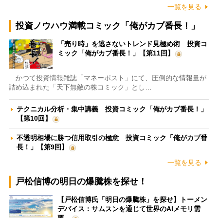
一覧を見る
投資ノウハウ満載コミック「俺がカブ番長！」
「売り時」を逃さないトレンド見極め術 投資コ
ミック「俺がカブ番長！」【第11回】
かつて投資情報雑誌「マネーポスト」にて、圧倒的な情報量が
詰め込まれた「天下無敵の株コミック」とし…
テクニカル分析・集中講義 投資コミック「俺がカブ番長！」
【第10回】
不透明相場に勝つ信用取引の極意 投資コミック「俺がカブ番
長！」【第9回】
一覧を見る
戸松信博の明日の爆騰株を探せ！
【戸松信博氏「明日の爆騰株」を探せ】トーメン
デバイス：サムスンを通じて世界のAIメモリ需