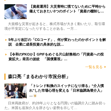
【資産運用】大災害時に慌てないために平時から
備えておきたい3つのポイント「資産の棚卸し…
大規模な災害が起きると、株式市場が大きく動いたり、取引環
境が不安定になったりすることがある。一方…
5年ぶり改訂の「CGコード」、何が変わったのかポイントを解
説 企業に成長投資の具体的な説…
【令和のPKOか】GPIFをめぐる片山財務相の「円資産への投
資拡大」発言の波紋 「国債重視」…
一覧を見る
森口亮「まるわかり市況分析」
「トレンド転換のスイッチになり得る」“介入慣
れ”した市場心理を変える「日米協調為替介入」
…
日米両政府が、約28年ぶりとなる円買いの協調介入に踏み切っ
た。米国も追加介入を辞さない姿勢を示して…