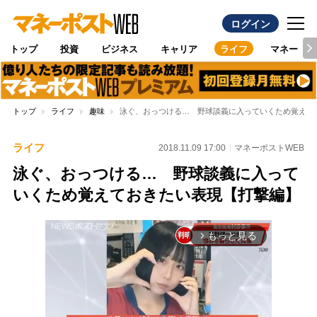
ログイン
トップ
投資
ビジネス
キャリア
ライフ
マネー
トップ
ライフ
趣味
泳ぐ、おっつける… 野球談義に入っていくため覚えて
ライフ
2018.11.09 17:00
マネーポストWEB
泳ぐ、おっつける… 野球談義に入って
いくため覚えておきたい表現【打撃編】
もっと見る
arrow_forward_ios