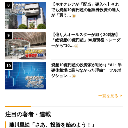
【キオクシアが「配当」導入へ】それ
8
でも資産10億円超の配当株投資の達人
が「買う…
【億り人オールスターが狙う20銘柄】
9
「総資産69億円超」90歳現役トレーダ
ーから“10…
資産10億円超の投資家が明かす“AI・半
10
導体相場に乗らなかった理由” フルポ
ジション…
一覧を見る
注目の著者・連載
藤川里絵「さあ、投資を始めよう！」