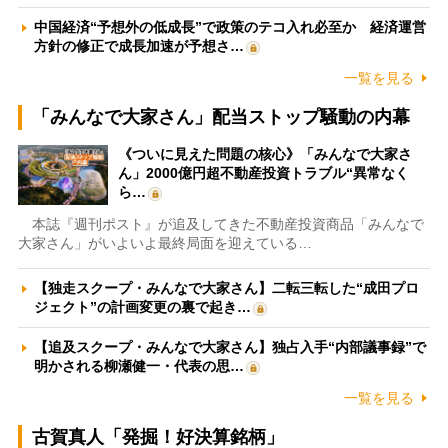
中国経済“予想外の低成長”で政策のテコ入れ必至か 経済運営
方針の修正で成長加速が予想さ…
一覧を見る
「みんなで大家さん」配当ストップ騒動の内幕
《ついに見えた問題の核心》「みんなで大家さ
ん」2000億円超不動産投資トラブル“異常なく
ら…
本誌『週刊ポスト』が追及してきた不動産投資商品「みんなで
大家さん」がいよいよ最終局面を迎えている…
【独走スクープ・みんなで大家さん】二転三転した“成田プロ
ジェクト”の計画変更の裏で起き…
【追及スクープ・みんなで大家さん】独占入手“内部議事録”で
明かされる柳瀬健一・代表の思…
一覧を見る
古賀真人「発掘！好決算銘柄」