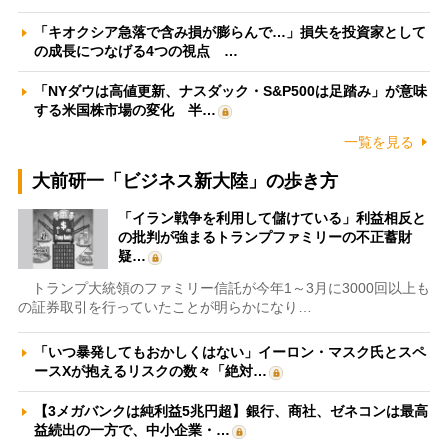
「キオクシア急落で含み損が膨らんで…」損失を投資家として
の成長につなげる4つの視点 …
「NYダウは高値更新、ナスダック・S&P500は足踏み」が意味
する米国株市場の変化 半…
一覧を見る
大前研一「ビジネス新大陸」の歩き方
「イラン戦争を利用して儲けている」利益相反と
の批判が強まるトランプファミリーの不正蓄財
疑…
トランプ大統領のファミリー信託が今年1～3月に3000回以上も
の証券取引を行っていたことが明らかになり…
「いつ暴発してもおかしくはない」イーロン・マスク氏とスペ
ースXが抱えるリスクの数々「絶対…
【3メガバンクは純利益5兆円超】銀行、商社、ゼネコンは最高
益続出の一方で、中小企業・…