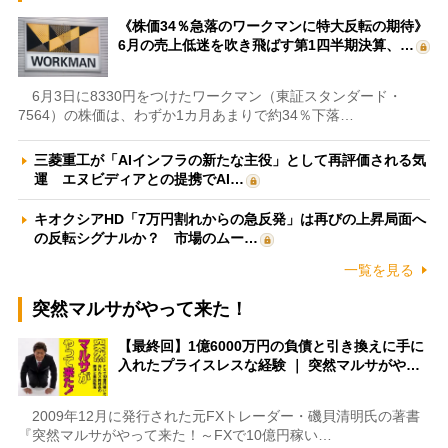
《株価34％急落のワークマンに特大反転の期待》
6月の売上低迷を吹き飛ばす第1四半期決算、…
6月3日に8330円をつけたワークマン（東証スタンダード・
7564）の株価は、わずか1カ月あまりで約34％下落…
三菱重工が「AIインフラの新たな主役」として再評価される気
運 エヌビディアとの提携でAI…
キオクシアHD「7万円割れからの急反発」は再びの上昇局面へ
の反転シグナルか？ 市場のムー…
一覧を見る
突然マルサがやって来た！
【最終回】1億6000万円の負債と引き換えに手に
入れたプライスレスな経験 ｜ 突然マルサがや…
2009年12月に発行された元FXトレーダー・磯貝清明氏の著書
『突然マルサがやって来た！～FXで10億円稼い…