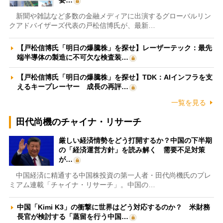
要…
新聞や雑誌など多数の金融メディアに出演するグローバルリン
クアドバイザーズ代表の戸松信博氏が、最新…
【戸松信博氏「明日の爆騰株」を探せ】レーザーテック：最先
端半導体の製造に不可欠な検査装…
【戸松信博氏「明日の爆騰株」を探せ】TDK：AIインフラを支
えるキープレーヤー 成長の再評…
一覧を見る
田代尚機のチャイナ・リサーチ
厳しい経済情勢をどう打開するか？中国の下半期
の「経済運営方針」を読み解く 需要不足対策
が…
中国経済に精通する中国株投資の第一人者・田代尚機氏のプレ
ミアム連載「チャイナ・リサーチ」。中国の…
中国「Kimi K3」の衝撃に世界はどう対応するのか？ 米財務
長官が検討する「蒸留を行う中国…