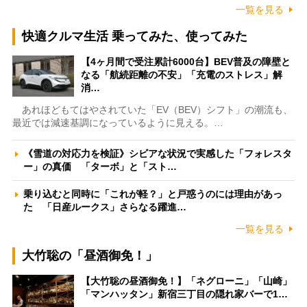
一覧を見る
快適クルマ生活 乗ってみた、使ってみた
【4ヶ月間で受注累計6000台】BEV普及の障壁と
なる「航続距離の不安」「充電のストレス」解
消…
あれほどもてはやされていた「EV（BEV）シフト」の潮流も、
最近では減速基調になっているように見える。…
《雪道の対応力を検証》シビアな状況で実感した「フォレスタ
ー」の真価 「ターボ」と「スト…
乗り込むと同時に「これが軽？」と戸惑うのには理由があっ
た 「日産ルークス」さらなる躍進…
一覧を見る
大竹聡の「昼酒御免！」
【大竹聡の昼酒御免！】「ネグローニ」「山崎」
「マンハッタン」新宿三丁目の隠れ家バーで1…