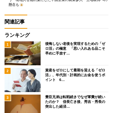
懸念も
関連記事
ランキング
後悔しない老後を実現するための「ゼ
1
ロ活」の極意 「思い入れある品こそ
早めに手放す…
資産をゼロにして最期を迎える「ゼロ
2
活」、年代別・計画的にお金を使うポ
イント 6…
豊臣兄弟は転戦続きでなぜ軍費が続い
3
たのか？ 信長亡き後、秀吉・秀長の
突出した経済…