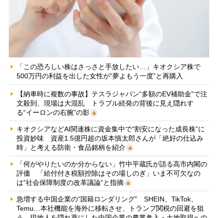
「この恐ろしい株はさっさと手放したい…」キオクシア株で
500万円の利益を出した女性が“夢よもう一度”と再購入
【納車時に複数の事故】テスラジャパン“多額のEV補助金”で注
文殺到、現場は大混乱 トラブル続発の背後に見え隠れす
る“イーロンの右腕”の影
キオクシアなどAI関連株に資金集中で“割安になった成長株”に
投資妙味 資産1.5億円超の坂本慎太郎さんが「絶好の仕込み
時」と考える防衛・食品銘柄を紹介
「何がやりたいのか分からない」竹中平蔵氏が語る高市内閣の
評価 「給付付き税額控除はその場しのぎ」いま不可欠なの
は“社会保障制度の改革議論”と指摘
急増する中国企業の“国籍ロンダリング” SHEIN、TikTok、
Temu…本社機能を海外に移転させ、トランプ関税の回避を狙
う 現地人を隠れ蓑にした中国企業の農業参入・土地取得への