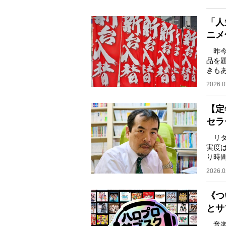
「人
ニメ
昨今
品を
きも
って
2026.0
【定
セラ
リタ
実度
り時
作家
2026.0
《つ
とサ
音楽