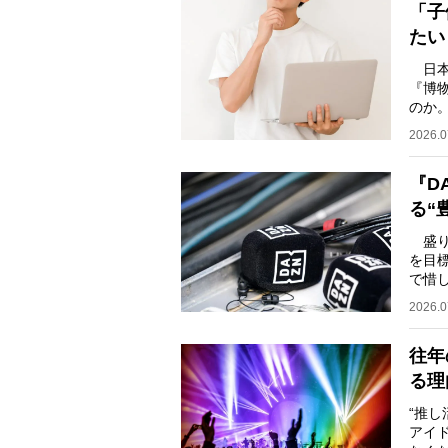
「子
たい
日本
『博
のか
うか
2026.0
『D
る“
盛り
を目
で惜
だ。日
2026.0
往年
る理
“推
アイ