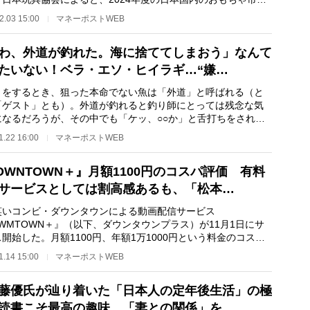
1兆992億円と過去…
2.03 15:00
マネーポストWEB
わ、外道が釣れた。海に捨ててしまおう」なんて
たいない！ベラ・エソ・ヒイラギ…“嫌…
をするとき、狙った本命でない魚は「外道」と呼ばれる（と
「ゲスト」とも）。外道が釣れると釣り師にとっては残念な気
になるだろうが、その中でも「ケッ、○○か」と舌打ちをされて
さっさと捨てら…
1.22 16:00
マネーポストWEB
OWNTOWN＋』月額1100円のコスパ評価 有料
サービスとしては割高感あるも、「松本…
いコンビ・ダウンタウンによる動画配信サービス
WMTOWN＋』（以下、ダウンタウンプラス）が11月1日にサ
開始した。月額1100円、年額1万1000円という料金のコスト
ォーマンスをどう見るか――。 ダ…
1.14 15:00
マネーポストWEB
藤優氏が辿り着いた「日本人の定年後生活」の極
読書こそ最高の趣味、「妻との関係」を…