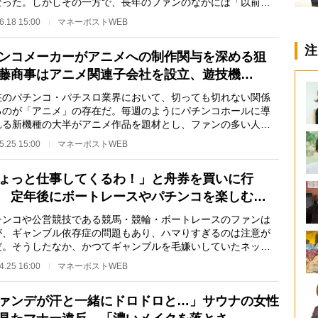
なった。しかしその一方で、長年のファンのなかには「以前と
ると、ライ…
6.18 15:00
マネーポストWEB
注
ンコメーカーがアニメへの制作関与を深める狙
藤商事はアニメ関連子会社を設立、遊技機…
のパチンコ・パチスロ業界において、切っても切れない関係
るのが「アニメ」の存在だ。毎週のようにパチンコホールに導
れる新機種の大半がアニメ作品を題材とし、ファンの多い人気
メを遊技機化す…
5.25 15:00
マネーポストWEB
ょっと仕事してくるわ！」と舟券を買いに行
 定年後にボートレースやパチンコを楽しむ…
ンコや公営競技である競馬・競輪・ボートレースのファンは
が、ギャンブル依存症の問題もあり、ハマりすぎるのは注意が
だ。そうしたなか、かつてギャンブルを毛嫌いしていたネット
ース編集者の中…
4.25 16:00
マネーポストWEB
ァンデが汗と一緒にドロドロと…」サウナの女性