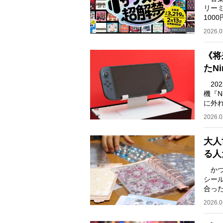
リー
10
が、中
2026.0
《将
たNi
20
機『Nintendo Switch
に外
的供
2026.0
大人
る人
かつ
シー
合っ
ま大
2026.0