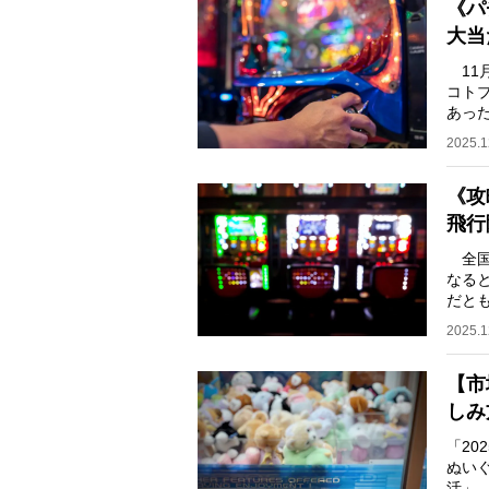
《パ
大当
11
コト
あっ
原因
2025.1
《攻
飛行
全国
なる
だと
編】
2025.1
【市
しみ
「20
ぬい
活」