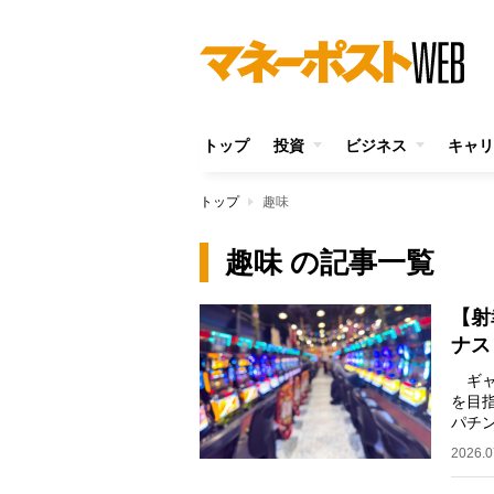
トップ
投資
ビジネス
キャリ
トップ
趣味
趣味 の記事一覧
【射
ナス
ギャ
を目
パチ
人気
2026.0