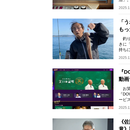
規模は
2025.1
「う
もっ
釣り
きに
持ち
海に
2025.1
『D
動画
お笑
『DO
ービス
パフ
2025.1
《佐
意》