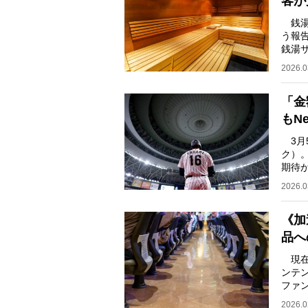
客が
銭湯
う報
銭湯
る。
2026.0
「金
もN
3月
ク）
期待
つ盛
2026.0
《加
品へ
現在
ンテ
ファ
ファ
2026.0