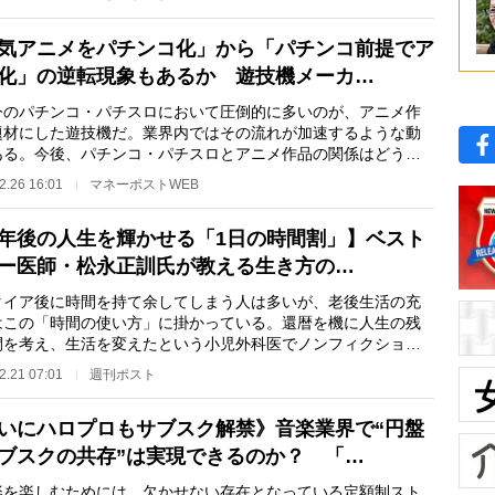
気アニメをパチンコ化」から「パチンコ前提でア
化」の逆転現象もあるか 遊技機メーカ…
のパチンコ・パチスロにおいて圧倒的に多いのが、アニメ作
題材にした遊技機だ。業界内ではその流れが加速するような動
ある。今後、パチンコ・パチスロとアニメ作品の関係はどうな
いくのか──。【…
2.26 16:01
マネーポストWEB
年後の人生を輝かせる「1日の時間割」】ベスト
ー医師・松永正訓氏が教える生き方の…
イア後に時間を持て余してしまう人は多いが、老後生活の充
はこの「時間の使い方」に掛かっている。還暦を機に人生の残
間を考え、生活を変えたという小児外科医でノンフィクション
・松永正訓氏（6…
2.21 07:01
週刊ポスト
いにハロプロもサブスク解禁》音楽業界で“円盤
ブスクの共存”は実現できるのか？ 「…
を楽しむためには、欠かせない存在となっている定額制スト