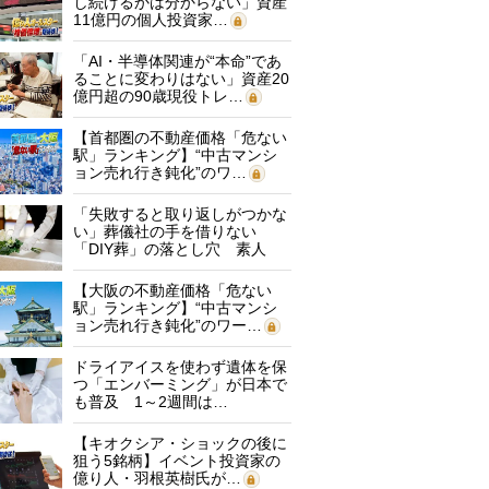
し続けるかは分からない」資産
11億円の個人投資家…
「AI・半導体関連が“本命”であ
ることに変わりはない」資産20
億円超の90歳現役トレ…
【首都圏の不動産価格「危ない
駅」ランキング】“中古マンシ
ョン売れ行き鈍化”のワ…
「失敗すると取り返しがつかな
い」葬儀社の手を借りない
「DIY葬」の落とし穴 素人
に…
【大阪の不動産価格「危ない
駅」ランキング】“中古マンシ
ョン売れ行き鈍化”のワー…
ドライアイスを使わず遺体を保
つ「エンバーミング」が日本で
も普及 1～2週間は…
【キオクシア・ショックの後に
狙う5銘柄】イベント投資家の
億り人・羽根英樹氏が…