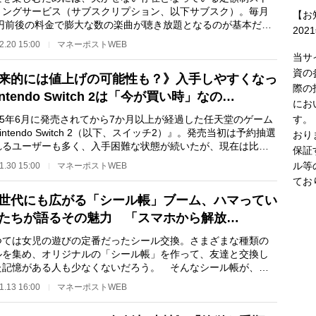
ミングサービス（サブスクリプション、以下サブスク）。毎月
【お
00円前後の料金で膨大な数の楽曲が聴き放題となるのが基本だ
202
にはSpotifyやYo…
2.20 15:00
マネーポストWEB
当サ
資の
来的には値上げの可能性も？》入手しやすくなっ
際の
ntendo Switch 2は「今が買い時」なの…
にお
す。
25年6月に発売されてから7か月以上が経過した任天堂のゲーム
 2（以下、スイッチ2）』。発売当初は予約抽選
おり
れるユーザーも多く、入手困難な状態が続いたが、現在は比較
保証
給が安定しつ…
ル等
1.30 15:00
マネーポストWEB
てお
世代にも広がる「シール帳」ブーム、ハマってい
たちが語るその魅力 「スマホから解放…
ては女児の遊びの定番だったシール交換。さまざまな種類の
ルを集め、オリジナルの「シール帳」を作って、友達と交換し
た記憶がある人も少なくないだろう。 そんなシール帳が、い
人世代の間でも…
1.13 16:00
マネーポストWEB