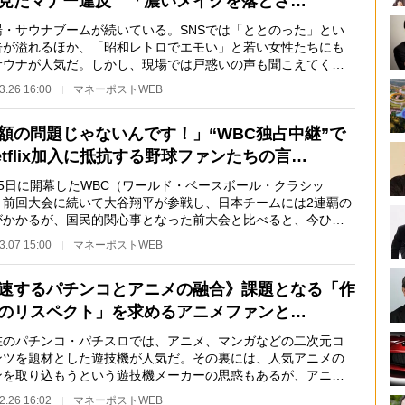
見たマナー違反 「濃いメイクを落とさ…
・サウナブームが続いている。SNSでは「ととのった」とい
告が溢れるほか、「昭和レトロでエモい」と若い女性たちにも
サウナが人気だ。しかし、現場では戸惑いの声も聞こえてく
ブームの拡大ととも…
3.26 16:00
マネーポストWEB
額の問題じゃないんです！」“WBC独占中継”で
etflix加入に抵抗する野球ファンたちの言…
5日に開幕したWBC（ワールド・ベースボール・クラシッ
。前回大会に続いて大谷翔平が参戦し、日本チームには2連覇の
がかかるが、国民的関心事となった前大会と比べると、今ひと
り上がりに欠ける印…
3.07 15:00
マネーポストWEB
速するパチンコとアニメの融合》課題となる「作
のリスペクト」を求めるアニメファンと…
のパチンコ・パチスロでは、アニメ、マンガなどの二次元コ
ンツを題材とした遊技機が人気だ。その裏には、人気アニメの
ンを取り込もうという遊技機メーカーの思惑もあるが、アニメ
ンはどう思って…
2.26 16:02
マネーポストWEB