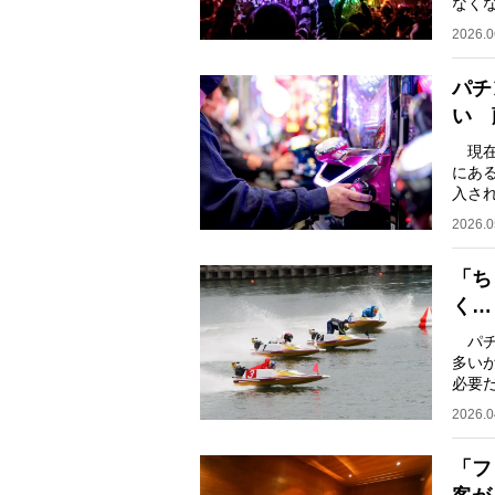
なく
比べ
2026.0
パチ
い 
現在
にあ
入さ
アニ
2026.0
「ち
く…
パチ
多い
必要
ニュ
2026.0
「フ