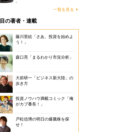
一覧を見る
目の著者・連載
藤川里絵「さあ、投資を始めよ
う！」
森口亮「まるわかり市況分析」
大前研一「ビジネス新大陸」の
歩き方
投資ノウハウ満載コミック「俺
がカブ番長！」
戸松信博の明日の爆騰株を探
せ！