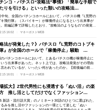
チンコ・パチスロ“攻略法”事情》「簡単な手順で
たりを引ける」といった類いの攻略法…
月中旬、全国のパチンコホールにおいて、パチスロ機『L荒野の
ブキ飛行隊』（スパイキー）が稼働停止になるという出来事が
た。前編記事で詳報したとおり、“攻略法のようなもの”の発覚が
だったという…
2.15 16:02
マネーポストWEB
略法が発覚した？》パチスロ『L荒野のコトブキ
隊』が全国のホールで「稼働停止」騒動 …
のパチンコホールにおいて、とあるパチスロ機が稼働停止に
という出来事があった。ネット上では、攻略法発覚がその理由
も言われているが、いったい何があったのか。【前後編の前
 異変が発覚した…
2.15 16:01
マネーポストWEB
場拡大】Z世代男性にも浸透する「ぬい活」の楽
方 推し活としてだけでなくファッション…
25 新語・流行語大賞」のノミネート30語のひとつに選ばれた、
ぐるみを推し活やファッションの一環として楽しむ「ぬい
。日本玩具協会によると、2024年度の日本国内のおもちゃ市場