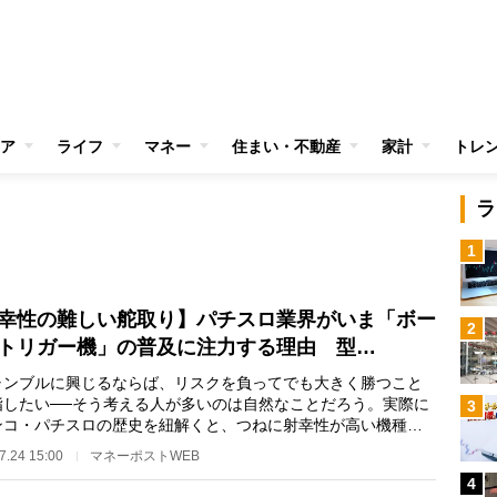
ア
ライフ
マネー
住まい・不動産
家計
トレ
ラ
1
幸性の難しい舵取り】パチスロ業界がいま「ボー
2
トリガー機」の普及に注力する理由 型…
ンブルに興じるならば、リスクを負ってでも大きく勝つこと
指したい──そう考える人が多いのは自然なことだろう。実際に
3
ンコ・パチスロの歴史を紐解くと、つねに射幸性が高い機種が
となる傾向があ…
7.24 15:00
マネーポストWEB
4