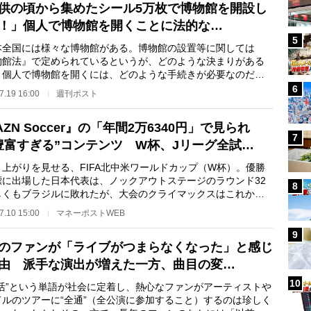
供の頃から集めたシール5万枚で博物館を開設し
！」個人で博物館を開くことに法的な…
5
全国には様々な博物館がある。博物館の設置等に関しては
物館法』で定められているというが、どのような決まりがある
。個人で博物館を開くには、どのような手続きが必要なのだろ
。実際の法律相談…
6
7.19 16:00
週刊ポスト
AZN Soccer』の「年間2万6340円」で見られ
7
豊富すぎる”コンテンツ W杯、Jリーグ全試…
上がりを見せる、FIFA北中米ワールドカップ（W杯）。優勝
標に出場した日本代表は、ノックアウトステージのラウンド32
8
しくもブラジルに敗れたが、大会のクライマックスはこれから
本時間7月20日…
7.10 15:00
マネーポストWEB
9
のファンが「ライブがつまらなくなった」と感じ
由 派手な演出が増えた一方、曲目の変…
10
し活”という単語が社会に定着し、熱心なファンがアーティストや
ドルのツアーに“全通”（全公演に参加すること）するのは珍しく