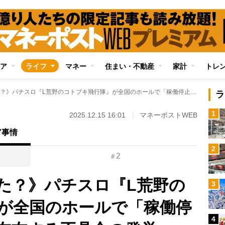
ア
ライフ
マネー
住まい・不動産
家計
トレ
《攻略法が発覚した？》パチスロ『L荒野のコトブキ飛行隊』が全国のホールで「稼働停止」騒動 出玉を左右する不具合の発覚が“今の時代では異例の事態”と言われる所以
ラ
1
2025.12.15 16:01
マネーポストWEB
”事情
2
2
＃
た？》パチスロ『L荒野の
3
が全国のホールで「稼働停
4