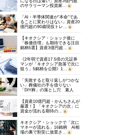
になる日は遠い」資産3億円超
のサラリーマン投資家…
「AI・半導体関連が“本命”であ
ることに変わりはない」資産20
億円超の90歳現役トレ…
【キオクシア・ショック後に
「株価倍増」も期待できる注目
銘柄5選】資産3億円超…
《2年弱で資産17.5倍の元証券
マンが「キオクシア急落で次に
狙う」5銘柄を公開》1…
「失敗すると取り返しがつかな
い」葬儀社の手を借りない
「DIY葬」の落とし穴 素人
に…
【資産10億円超・かんちさんが
厳選！】「キオクシアの次」に
資金が流れる期待の…
キオクシア・ショックで「次に
マネーが流れる」16銘柄 AI相
場の裏で割安に放置さ…