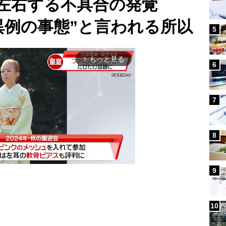
左右する不具合の発覚
異例の事態”と言われる所以
5
もっと見る
arrow_forward_ios
6
7
8
9
Mute
10