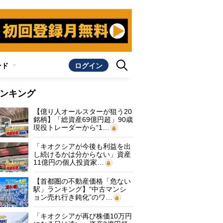
ンド
ログイン
ンキング
【億り人オールスターが狙う20
銘柄】「総資産69億円超」90歳
現役トレーダーから“1…
「キオクシアが今後も利益を出
し続けるかは分からない」資産
11億円の個人投資家…
【首都圏の不動産価格「危ない
駅」ランキング】“中古マンシ
ョン売れ行き鈍化”のワ…
「キオクシアが再び株価10万円