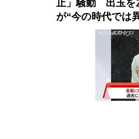
止」騒動 出玉を
が“今の時代では