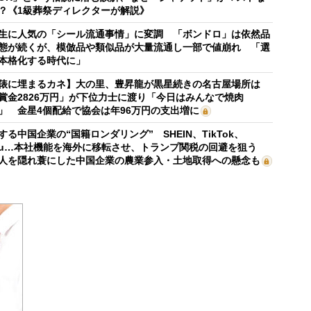
？《1級葬祭ディレクターが解説》
生に人気の「シール流通事情」に変調 「ボンドロ」は依然品
態が続くが、模倣品や類似品が大量流通し一部で値崩れ 「選
本格化する時代に」
俵に埋まるカネ】大の里、豊昇龍が黒星続きの名古屋場所は
賞金2826万円」が下位力士に渡り「今日はみんなで焼肉
」 金星4個配給で協会は年96万円の支出増に
する中国企業の“国籍ロンダリング” SHEIN、TikTok、
mu…本社機能を海外に移転させ、トランプ関税の回避を狙う
人を隠れ蓑にした中国企業の農業参入・土地取得への懸念も