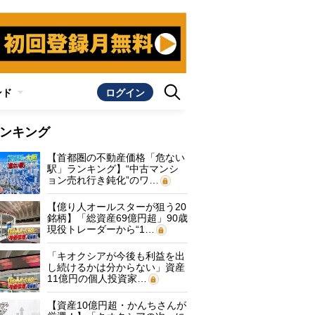
ンド
ログイン
ンキング
【首都圏の不動産価格「危ない
駅」ランキング】“中古マンシ
ョン売れ行き鈍化”のワ…
【億り人オールスターが狙う20
銘柄】「総資産69億円超」90歳
現役トレーダーから“1…
「キオクシアが今後も利益を出
し続けるかは分からない」資産
11億円の個人投資家…
【資産10億円超・かんちさんが