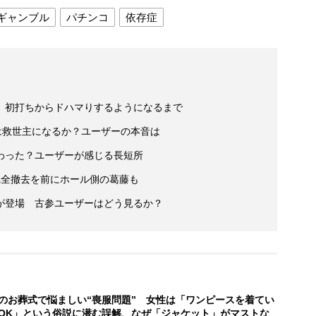
ギャンブル
パチンコ
依存症
 初打ちからドハマりするようになるまで
』は救世主になるか？ユーザーの本音は
わった？ユーザーが感じる長短所
完全撤去を前にホール側の葛藤も
が登場 古参ユーザーはどう見るか？
のお葬式で悩ましい“喪服問題” 女性は「ワンピースを着てい
OK」という俗説に潜む誤解、なぜ「ジャケット」がマストな