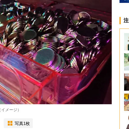
注
（イメージ）
写真1枚