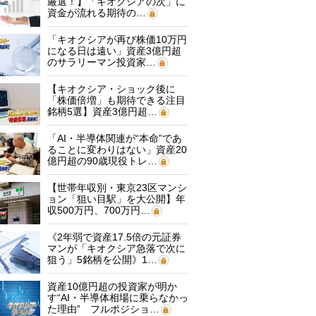
厳選！】「キオクシアの次」に
資金が流れる期待の…
「キオクシアが再び株価10万円
になる日は遠い」資産3億円超
のサラリーマン投資家…
【キオクシア・ショック後に
「株価倍増」も期待できる注目
銘柄5選】資産3億円超…
「AI・半導体関連が“本命”であ
ることに変わりはない」資産20
億円超の90歳現役トレ…
【世帯年収別・東京23区マンシ
ョン「狙い目駅」を大公開】年
収500万円、700万円…
《2年弱で資産17.5倍の元証券
マンが「キオクシア急落で次に
狙う」5銘柄を公開》1…
資産10億円超の投資家が明か
す“AI・半導体相場に乗らなかっ
た理由” フルポジショ…