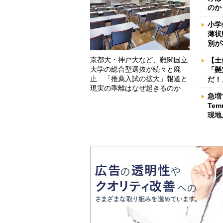
のか
小学
薄状
別が
京都大・神戸大など、難関国立
【土
大学の総合型選抜が続々と廃
「懸
止 「推薦入試の拡大」報道と
だ！
現実の乖離はなぜ起きるのか
急増
Te
現地