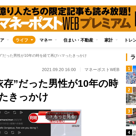
ア
ライフ
マネー
住まい・不動産
家計
トレ
存”だった男性が10年の時を経て再びハマったきっかけ
ラ
1
2021.09.20 16:00
マネーポストWEB
依存”だった男性が10年の時
2
たきっかけ
3
もっと見る
arrow_forward_ios
4