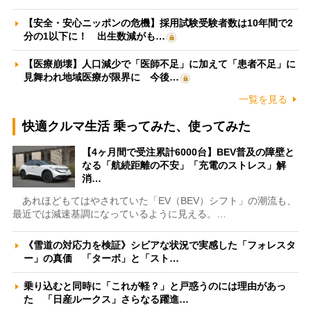
【安全・安心ニッポンの危機】採用試験受験者数は10年間で2
分の1以下に！ 出生数減がも…
【医療崩壊】人口減少で「医師不足」に加えて「患者不足」に
見舞われ地域医療が限界に 今後…
一覧を見る
快適クルマ生活 乗ってみた、使ってみた
【4ヶ月間で受注累計6000台】BEV普及の障壁と
なる「航続距離の不安」「充電のストレス」解
消…
あれほどもてはやされていた「EV（BEV）シフト」の潮流も、
最近では減速基調になっているように見える。…
《雪道の対応力を検証》シビアな状況で実感した「フォレスタ
ー」の真価 「ターボ」と「スト…
乗り込むと同時に「これが軽？」と戸惑うのには理由があっ
た 「日産ルークス」さらなる躍進…