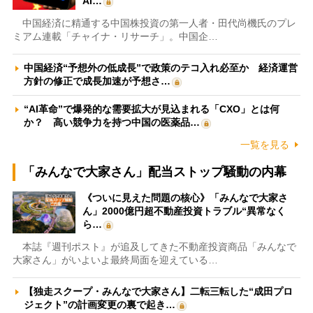
AI…
中国経済に精通する中国株投資の第一人者・田代尚機氏のプレ
ミアム連載「チャイナ・リサーチ」。中国企…
中国経済“予想外の低成長”で政策のテコ入れ必至か 経済運営
方針の修正で成長加速が予想さ…
“AI革命”で爆発的な需要拡大が見込まれる「CXO」とは何
か？ 高い競争力を持つ中国の医薬品…
一覧を見る
「みんなで大家さん」配当ストップ騒動の内幕
《ついに見えた問題の核心》「みんなで大家さ
ん」2000億円超不動産投資トラブル“異常なく
ら…
本誌『週刊ポスト』が追及してきた不動産投資商品「みんなで
大家さん」がいよいよ最終局面を迎えている…
【独走スクープ・みんなで大家さん】二転三転した“成田プロ
ジェクト”の計画変更の裏で起き…