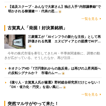
【追及スクープ・みんなで大家さん】独占入手“内部議事録”で
明かされる柳瀬健一・代表の思…
一覧を見る
古賀真人「発掘！好決算銘柄」
三菱重工が「AIインフラの新たな主役」として再
評価される気運 エヌビディアとの提携でAIデ…
今年の株式市場を牽引してきたAI・半導体関連株に、調整の動
きが広がっている。そうしたなか、再び注目…
キオクシアHD「7万円割れからの急反発」は再びの上昇局面へ
の反転シグナルか？ 市場のムー…
《億り人・古賀真人氏が厳選》野村総合研究所だけじゃない！
「DX・省力化・円安」を追い風に…
一覧を見る
突然マルサがやって来た！