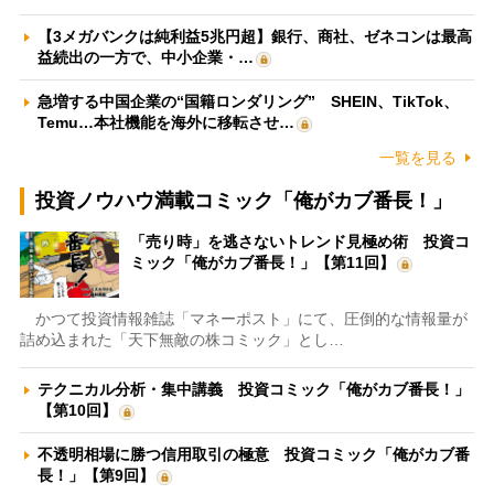
【3メガバンクは純利益5兆円超】銀行、商社、ゼネコンは最高
益続出の一方で、中小企業・…
急増する中国企業の“国籍ロンダリング” SHEIN、TikTok、
Temu…本社機能を海外に移転させ…
一覧を見る
投資ノウハウ満載コミック「俺がカブ番長！」
「売り時」を逃さないトレンド見極め術 投資コ
ミック「俺がカブ番長！」【第11回】
かつて投資情報雑誌「マネーポスト」にて、圧倒的な情報量が
詰め込まれた「天下無敵の株コミック」とし…
テクニカル分析・集中講義 投資コミック「俺がカブ番長！」
【第10回】
不透明相場に勝つ信用取引の極意 投資コミック「俺がカブ番
長！」【第9回】