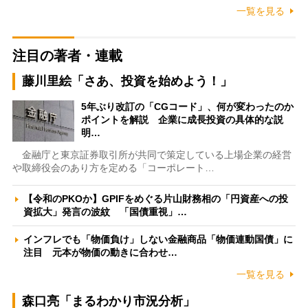
一覧を見る
注目の著者・連載
藤川里絵「さあ、投資を始めよう！」
5年ぶり改訂の「CGコード」、何が変わったのか
ポイントを解説 企業に成長投資の具体的な説
明…
金融庁と東京証券取引所が共同で策定している上場企業の経営
や取締役会のあり方を定める「コーポレート…
【令和のPKOか】GPIFをめぐる片山財務相の「円資産への投
資拡大」発言の波紋 「国債重視」…
インフレでも「物価負け」しない金融商品「物価連動国債」に
注目 元本が物価の動きに合わせ…
一覧を見る
森口亮「まるわかり市況分析」