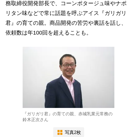
務取締役開発部長で、コーンポタージュ味やナポ
リタン味などで常に話題を呼ぶアイス『ガリガリ
君』の育ての親。商品開発の苦労や裏話を話し、
依頼数は年100回を超えることも。
『ガリガリ君』の育ての親、赤城乳業元常務の
鈴木正次さん
写真2枚