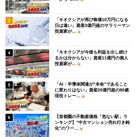
「キオクシアが再び株価10万円になる
3
日は遠い」資産3億円超のサラリーマン
投資家が…
「キオクシアが今後も利益を出し続け
4
るかは分からない」資産11億円の個人
投資家が…
「AI・半導体関連が“本命”であること
5
に変わりはない」資産20億円超の90歳
現役トレー…
【首都圏の不動産価格「危ない駅」ラ
6
ンキング】“中古マンション売れ行き鈍
化”のワー…