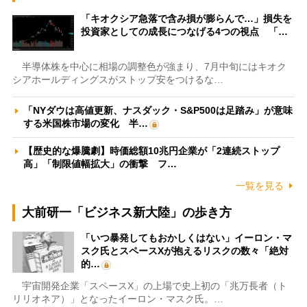
「キオクシア急落で含み損が膨らんで…」損失を
投資家としての成長につなげる4つの視点 「…
半導体株を中心に相場の調整色が強まり、7月中旬にはキオク
シアホールディングスがストップ安をつけるな…
「NYダウは高値更新、ナスダック・S&P500は足踏み」が意味
する米国株市場の変化 半…
【歴史的な爆騰劇】時価総額10兆円企業が「2連続ストップ
高」「制限値幅拡大」の衝撃 フ…
一覧を見る
大前研一「ビジネス新大陸」の歩き方
「いつ暴発してもおかしくはない」イーロン・マ
スク氏とスペースXが抱えるリスクの数々「絶対
的…
宇宙開発企業「スペースX」の上場で史上初の「兆万長者（ト
リリオネア）」となったイーロン・マスク氏。…