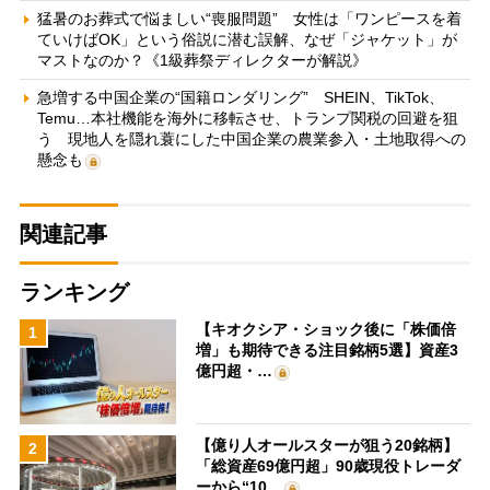
猛暑のお葬式で悩ましい“喪服問題” 女性は「ワンピースを着
ていけばOK」という俗説に潜む誤解、なぜ「ジャケット」が
マストなのか？《1級葬祭ディレクターが解説》
急増する中国企業の“国籍ロンダリング” SHEIN、TikTok、
Temu…本社機能を海外に移転させ、トランプ関税の回避を狙
う 現地人を隠れ蓑にした中国企業の農業参入・土地取得への
懸念も
関連記事
ランキング
【キオクシア・ショック後に「株価倍
1
増」も期待できる注目銘柄5選】資産3
億円超・…
【億り人オールスターが狙う20銘柄】
2
「総資産69億円超」90歳現役トレーダ
ーから“10…