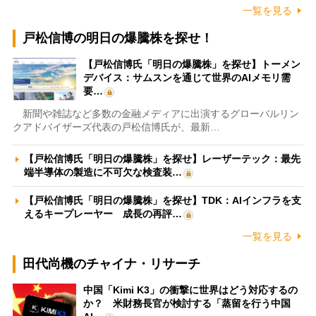
一覧を見る
戸松信博の明日の爆騰株を探せ！
【戸松信博氏「明日の爆騰株」を探せ】トーメン
デバイス：サムスンを通じて世界のAIメモリ需
要…
新聞や雑誌など多数の金融メディアに出演するグローバルリン
クアドバイザーズ代表の戸松信博氏が、最新…
【戸松信博氏「明日の爆騰株」を探せ】レーザーテック：最先
端半導体の製造に不可欠な検査装…
【戸松信博氏「明日の爆騰株」を探せ】TDK：AIインフラを支
えるキープレーヤー 成長の再評…
一覧を見る
田代尚機のチャイナ・リサーチ
中国「Kimi K3」の衝撃に世界はどう対応するの
か？ 米財務長官が検討する「蒸留を行う中国