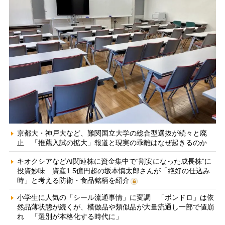
京都大・神戸大など、難関国立大学の総合型選抜が続々と廃
止 「推薦入試の拡大」報道と現実の乖離はなぜ起きるのか
キオクシアなどAI関連株に資金集中で“割安になった成長株”に
投資妙味 資産1.5億円超の坂本慎太郎さんが「絶好の仕込み
時」と考える防衛・食品銘柄を紹介
小学生に人気の「シール流通事情」に変調 「ボンドロ」は依
然品薄状態が続くが、模倣品や類似品が大量流通し一部で値崩
れ 「選別が本格化する時代に」