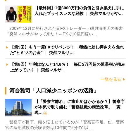
【最終回】1億6000万円の負債と引き換えに手に
入れたプライスレスな経験 ｜ 突然マルサがや…
2009年12月に発行された元FXトレーダー・磯貝清明氏の著書
『突然マルサがやって来た！～FXで10億円稼い…
【第9回】もう一度FXでリベンジ！ 種銭は差し押さえを免れ
た”ヒミツのお金” ｜ 突然マルサ…
【第8回】年利はなんと14.6％！ 毎日5万円超の延滞税が積み
上がっていく ｜ 突然マルサ…
一覧を見る
河合雅司「人口減少ニッポンの活路」
【「警察官離れ」に歯止めはかかるか？】警察庁
が本気で取り組む「警察組織の構造改革」 実
現…
警察庁が目下、頭を悩ませているのが「警察官不足」だ。警察
官の採用試験の受験者数は10年間で2分の1以…