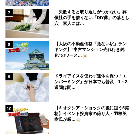
「失敗すると取り返しがつかない」葬
7
儀社の手を借りない「DIY葬」の落とし
穴 素人には…
【大阪の不動産価格「危ない駅」ラン
8
キング】“中古マンション売れ行き鈍
化”のワース…
ドライアイスを使わず遺体を保つ「エ
9
ンバーミング」が日本でも普及 1～2
週間は問…
【キオクシア・ショックの後に狙う5銘
10
柄】イベント投資家の億り人・羽根英
樹氏が厳…