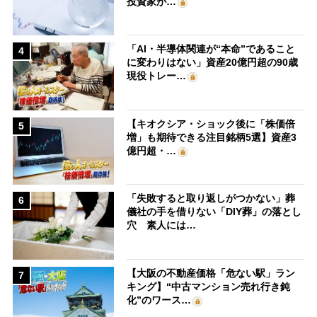
投資家が…
「AI・半導体関連が“本命”であること
4
に変わりはない」資産20億円超の90歳
現役トレー…
【キオクシア・ショック後に「株価倍
5
増」も期待できる注目銘柄5選】資産3
億円超・…
「失敗すると取り返しがつかない」葬
6
儀社の手を借りない「DIY葬」の落とし
穴 素人には…
【大阪の不動産価格「危ない駅」ラン
7
キング】“中古マンション売れ行き鈍
化”のワース…