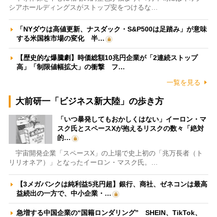
シアホールディングスがストップ安をつけるな…
「NYダウは高値更新、ナスダック・S&P500は足踏み」が意味
する米国株市場の変化 半…
【歴史的な爆騰劇】時価総額10兆円企業が「2連続ストップ
高」「制限値幅拡大」の衝撃 フ…
一覧を見る
大前研一「ビジネス新大陸」の歩き方
「いつ暴発してもおかしくはない」イーロン・マ
スク氏とスペースXが抱えるリスクの数々「絶対
的…
宇宙開発企業「スペースX」の上場で史上初の「兆万長者（ト
リリオネア）」となったイーロン・マスク氏。…
【3メガバンクは純利益5兆円超】銀行、商社、ゼネコンは最高
益続出の一方で、中小企業・…
急増する中国企業の“国籍ロンダリング” SHEIN、TikTok、