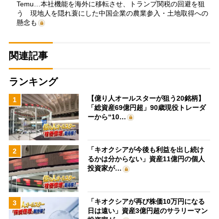
Temu…本社機能を海外に移転させ、トランプ関税の回避を狙
う 現地人を隠れ蓑にした中国企業の農業参入・土地取得への
懸念も
関連記事
ランキング
【億り人オールスターが狙う20銘柄】
1
「総資産69億円超」90歳現役トレーダ
ーから“10…
「キオクシアが今後も利益を出し続け
2
るかは分からない」資産11億円の個人
投資家が…
「キオクシアが再び株価10万円になる
3
日は遠い」資産3億円超のサラリーマン