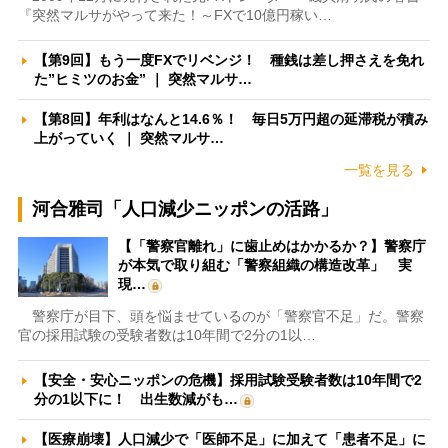
『突然マルサがやって来た！～FXで10億円稼い…
【第9回】もう一度FXでリベンジ！ 種銭は差し押さえを免れ
た”ヒミツのお金” ｜ 突然マルサ…
【第8回】年利はなんと14.6％！ 毎日5万円超の延滞税が積み
上がっていく ｜ 突然マルサ…
一覧を見る
河合雅司「人口減少ニッポンの活路」
【「警察官離れ」に歯止めはかかるか？】警察庁
が本気で取り組む「警察組織の構造改革」 実
現…
警察庁が目下、頭を悩ませているのが「警察官不足」だ。警察
官の採用試験の受験者数は10年間で2分の1以…
【安全・安心ニッポンの危機】採用試験受験者数は10年間で2
分の1以下に！ 出生数減がも…
【医療崩壊】人口減少で「医師不足」に加えて「患者不足」に