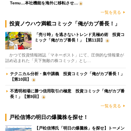
Temu…本社機能を海外に移転させ…
一覧を見る
投資ノウハウ満載コミック「俺がカブ番長！」
「売り時」を逃さないトレンド見極め術 投資コ
ミック「俺がカブ番長！」【第11回】
かつて投資情報雑誌「マネーポスト」にて、圧倒的な情報量が
詰め込まれた「天下無敵の株コミック」とし…
テクニカル分析・集中講義 投資コミック「俺がカブ番長！」
【第10回】
不透明相場に勝つ信用取引の極意 投資コミック「俺がカブ番
長！」【第9回】
一覧を見る
戸松信博の明日の爆騰株を探せ！
【戸松信博氏「明日の爆騰株」を探せ】トーメン