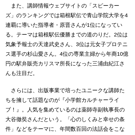
また、講師情報ウェブサイトの「スピーカー
ズ」のランキングでは箱根駅伝で青山学院大学を4
連覇に導いた指導者・原晋さんが1位になってい
る。テーマは箱根駅伝優勝までの道のりだ。2位は
気象予報士の天達武史さん、3位は元女子プロテニ
ス選手の杉山愛さん。4位の専業主婦から年商10億
円の駅弁販売カリスマ所長になった三浦由紀江さ
んも注目だ。
さらには、出版事業で培ったユニークな講師た
ちを擁して話題なのが『小学館カルチャーライ
ブ！』。人気を集めているのは薬師寺副執事長の
大谷徹奘さんだという。「心のしくみと幸せの条
件」などをテーマに、年間数百回の法話会をこな