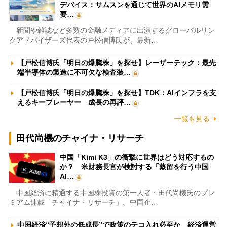
デバイス：サムスンを通じて世界のAIメモリ需
要…
新聞や雑誌など多数の金融メディアに出演するグローバルリン
クアドバイザーズ代表の戸松信博氏が、最新…
【戸松信博氏「明日の爆騰株」を探せ】レーザーテック：最先
端半導体の製造に不可欠な検査装…
【戸松信博氏「明日の爆騰株」を探せ】TDK：AIインフラを支
えるキープレーヤー 成長の再評…
一覧を見る
田代尚機のチャイナ・リサーチ
中国「Kimi K3」の衝撃に世界はどう対応するの
か？ 米財務長官が検討する「蒸留を行う中国
AI…
中国経済に精通する中国株投資の第一人者・田代尚機氏のプレ
ミアム連載「チャイナ・リサーチ」。中国企…
中国経済“予想外の低成長”で政策のテコ入れ必至か 経済運営