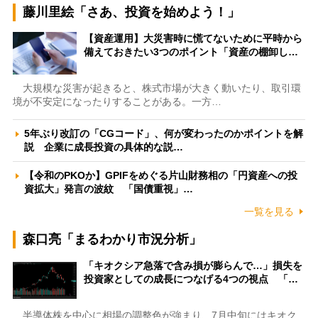
藤川里絵「さあ、投資を始めよう！」
【資産運用】大災害時に慌てないために平時から
備えておきたい3つのポイント「資産の棚卸し…
大規模な災害が起きると、株式市場が大きく動いたり、取引環
境が不安定になったりすることがある。一方…
5年ぶり改訂の「CGコード」、何が変わったのかポイントを解
説 企業に成長投資の具体的な説…
【令和のPKOか】GPIFをめぐる片山財務相の「円資産への投
資拡大」発言の波紋 「国債重視」…
一覧を見る
森口亮「まるわかり市況分析」
「キオクシア急落で含み損が膨らんで…」損失を
投資家としての成長につなげる4つの視点 「…
半導体株を中心に相場の調整色が強まり、7月中旬にはキオク