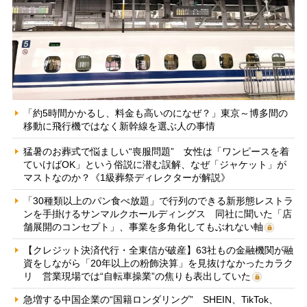
「約5時間かかるし、料金も高いのになぜ？」東京～博多間の
移動に飛行機ではなく新幹線を選ぶ人の事情
猛暑のお葬式で悩ましい“喪服問題” 女性は「ワンピースを着
ていけばOK」という俗説に潜む誤解、なぜ「ジャケット」が
マストなのか？《1級葬祭ディレクターが解説》
「30種類以上のパン食べ放題」で行列のできる新形態レストラ
ンを手掛けるサンマルクホールディングス 同社に聞いた「店
舗展開のコンセプト」、事業を多角化してもぶれない軸
【クレジット決済代行・全東信が破産】63社もの金融機関が融
資をしながら「20年以上の粉飾決算」を見抜けなかったカラク
リ 営業現場では“自転車操業”の焦りも表出していた
急増する中国企業の“国籍ロンダリング” SHEIN、TikTok、