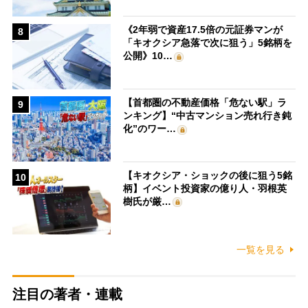
《2年弱で資産17.5倍の元証券マンが
8
「キオクシア急落で次に狙う」5銘柄を
公開》10…
【首都圏の不動産価格「危ない駅」ラ
9
ンキング】“中古マンション売れ行き鈍
化”のワー…
【キオクシア・ショックの後に狙う5銘
10
柄】イベント投資家の億り人・羽根英
樹氏が厳…
一覧を見る
注目の著者・連載