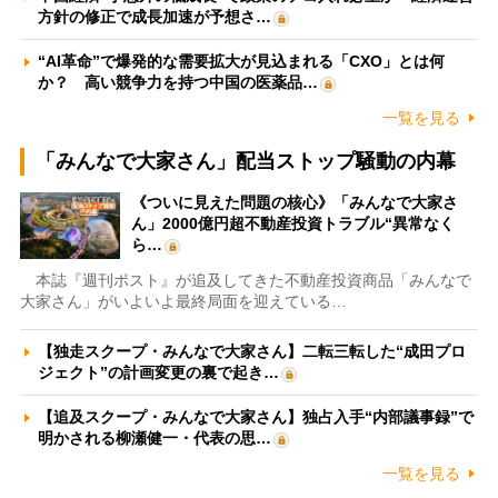
方針の修正で成長加速が予想さ…
“AI革命”で爆発的な需要拡大が見込まれる「CXO」とは何
か？ 高い競争力を持つ中国の医薬品…
一覧を見る
「みんなで大家さん」配当ストップ騒動の内幕
《ついに見えた問題の核心》「みんなで大家さ
ん」2000億円超不動産投資トラブル“異常なく
ら…
本誌『週刊ポスト』が追及してきた不動産投資商品「みんなで
大家さん」がいよいよ最終局面を迎えている…
【独走スクープ・みんなで大家さん】二転三転した“成田プロ
ジェクト”の計画変更の裏で起き…
【追及スクープ・みんなで大家さん】独占入手“内部議事録”で
明かされる柳瀬健一・代表の思…
一覧を見る