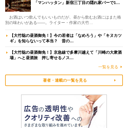
「マンハッタン」新宿三丁目の隠れ家バーで1…
お酒はいつ飲んでもいいものだが、昼から飲むお酒にはまた格
別の味わいがある――。ライター・作家の大竹…
【大竹聡の昼酒御免！】今の若者は「なめろう」や「キヌカツ
ギ」を知らないって本当？ 昔の…
【大竹聡の昼酒御免！】京急線で多摩川越えて「川崎の大衆酒
場」へと昼酒旅 押し寄せるノス…
一覧を見る
著者・連載の一覧を見る