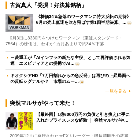
古賀真人「発掘！好決算銘柄」
《株価34％急落のワークマンに特大反転の期待》
6月の売上低迷を吹き飛ばす第1四半期決算、…
6月3日に8330円をつけたワークマン（東証スタンダード・
7564）の株価は、わずか1カ月あまりで約34％下落…
三菱重工が「AIインフラの新たな主役」として再評価される気
運 エヌビディアとの提携でAI…
キオクシアHD「7万円割れからの急反発」は再びの上昇局面へ
の反転シグナルか？ 市場のムー…
一覧を見る
突然マルサがやって来た！
【最終回】1億6000万円の負債と引き換えに手に
入れたプライスレスな経験 ｜ 突然マルサがや…
2009年12月に発行された元FXトレーダー・磯貝清明氏の著書