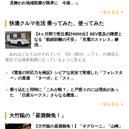
見舞われ地域医療が限界に 今後…
一覧を見る
快適クルマ生活 乗ってみた、使ってみた
【4ヶ月間で受注累計6000台】BEV普及の障壁と
なる「航続距離の不安」「充電のストレス」解
消…
あれほどもてはやされていた「EV（BEV）シフト」の潮流も、
最近では減速基調になっているように見える。…
《雪道の対応力を検証》シビアな状況で実感した「フォレスタ
ー」の真価 「ターボ」と「スト…
乗り込むと同時に「これが軽？」と戸惑うのには理由があっ
た 「日産ルークス」さらなる躍進…
一覧を見る
大竹聡の「昼酒御免！」
【大竹聡の昼酒御免！】「ネグローニ」「山崎」