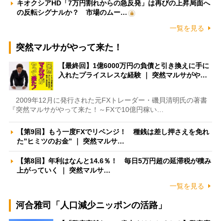
キオクシアHD「7万円割れからの急反発」は再びの上昇局面へ
の反転シグナルか？ 市場のムー…
一覧を見る
突然マルサがやって来た！
【最終回】1億6000万円の負債と引き換えに手に
入れたプライスレスな経験 ｜ 突然マルサがや…
2009年12月に発行された元FXトレーダー・磯貝清明氏の著書
『突然マルサがやって来た！～FXで10億円稼い…
【第9回】もう一度FXでリベンジ！ 種銭は差し押さえを免れ
た”ヒミツのお金” ｜ 突然マルサ…
【第8回】年利はなんと14.6％！ 毎日5万円超の延滞税が積み
上がっていく ｜ 突然マルサ…
一覧を見る
河合雅司「人口減少ニッポンの活路」