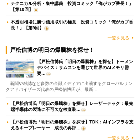
テクニカル分析・集中講義 投資コミック「俺がカブ番長！」
【第10回】
不透明相場に勝つ信用取引の極意 投資コミック「俺がカブ番
長！」【第9回】
一覧を見る
戸松信博の明日の爆騰株を探せ！
【戸松信博氏「明日の爆騰株」を探せ】トーメン
デバイス：サムスンを通じて世界のAIメモリ需
要…
新聞や雑誌など多数の金融メディアに出演するグローバルリン
クアドバイザーズ代表の戸松信博氏が、最新…
【戸松信博氏「明日の爆騰株」を探せ】レーザーテック：最先
端半導体の製造に不可欠な検査装…
【戸松信博氏「明日の爆騰株」を探せ】TDK：AIインフラを支
えるキープレーヤー 成長の再評…
一覧を見る