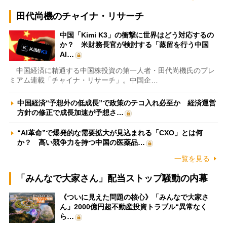
田代尚機のチャイナ・リサーチ
中国「Kimi K3」の衝撃に世界はどう対応するの
か？ 米財務長官が検討する「蒸留を行う中国
AI…
中国経済に精通する中国株投資の第一人者・田代尚機氏のプレ
ミアム連載「チャイナ・リサーチ」。中国企…
中国経済“予想外の低成長”で政策のテコ入れ必至か 経済運営
方針の修正で成長加速が予想さ…
“AI革命”で爆発的な需要拡大が見込まれる「CXO」とは何
か？ 高い競争力を持つ中国の医薬品…
一覧を見る
「みんなで大家さん」配当ストップ騒動の内幕
《ついに見えた問題の核心》「みんなで大家さ
ん」2000億円超不動産投資トラブル“異常なく
ら…