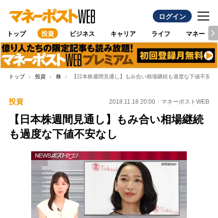
ログイン
トップ
投資
ビジネス
キャリア
ライフ
マネー
トップ
投資
株
【日本株週間見通し】もみ合い相場継続も過度な下値不安な
投資
2018.11.18 20:00
マネーポストWEB
【日本株週間見通し】もみ合い相場継続
も過度な下値不安なし