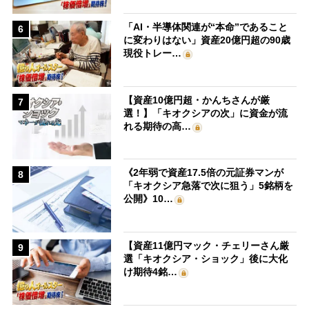
「AI・半導体関連が“本命”であること
6
に変わりはない」資産20億円超の90歳
現役トレー…
【資産10億円超・かんちさんが厳
7
選！】「キオクシアの次」に資金が流
れる期待の高…
《2年弱で資産17.5倍の元証券マンが
8
「キオクシア急落で次に狙う」5銘柄を
公開》10…
【資産11億円マック・チェリーさん厳
9
選「キオクシア・ショック」後に大化
け期待4銘…