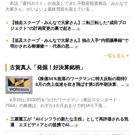
本誌『週刊ポスト』が追及してきた不動産投資商品「みんなで
大家さん」がいよいよ最終局面を迎えている…
【独走スクープ・みんなで大家さん】二転三転した“成田プロ
ジェクト”の計画変更の裏で起き…
【追及スクープ・みんなで大家さん】独占入手“内部議事録”で
明かされる柳瀬健一・代表の思…
一覧を見る
古賀真人「発掘！好決算銘柄」
《株価34％急落のワークマンに特大反転の期待》
6月の売上低迷を吹き飛ばす第1四半期決算、…
6月3日に8330円をつけたワークマン（東証スタンダード・
7564）の株価は、わずか1カ月あまりで約34％下落…
三菱重工が「AIインフラの新たな主役」として再評価される気
運 エヌビディアとの提携でAI…