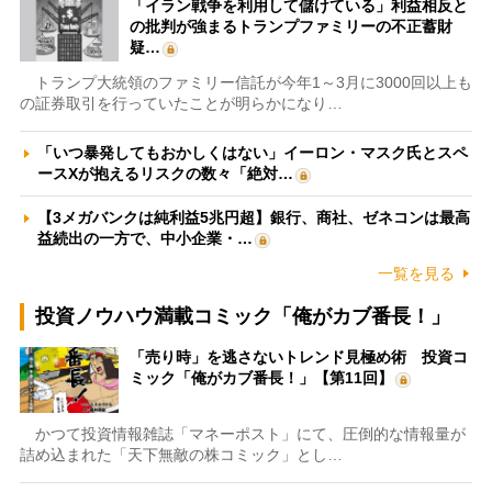
「イラン戦争を利用して儲けている」利益相反と
の批判が強まるトランプファミリーの不正蓄財
疑…
トランプ大統領のファミリー信託が今年1～3月に3000回以上も
の証券取引を行っていたことが明らかになり…
「いつ暴発してもおかしくはない」イーロン・マスク氏とスペ
ースXが抱えるリスクの数々「絶対…
【3メガバンクは純利益5兆円超】銀行、商社、ゼネコンは最高
益続出の一方で、中小企業・…
一覧を見る
投資ノウハウ満載コミック「俺がカブ番長！」
「売り時」を逃さないトレンド見極め術 投資コ
ミック「俺がカブ番長！」【第11回】
かつて投資情報雑誌「マネーポスト」にて、圧倒的な情報量が
詰め込まれた「天下無敵の株コミック」とし…