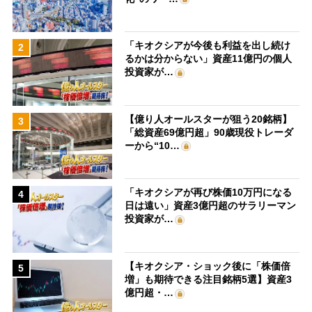
「キオクシアが今後も利益を出し続け
2
るかは分からない」資産11億円の個人
投資家が…
【億り人オールスターが狙う20銘柄】
3
「総資産69億円超」90歳現役トレーダ
ーから“10…
「キオクシアが再び株価10万円になる
4
日は遠い」資産3億円超のサラリーマン
投資家が…
【キオクシア・ショック後に「株価倍
5
増」も期待できる注目銘柄5選】資産3
億円超・…