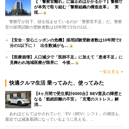
【「警察官離れ」に歯止めはかかるか？】警察庁
が本気で取り組む「警察組織の構造改革」 実
現…
警察庁が目下、頭を悩ませているのが「警察官不足」だ。警察
官の採用試験の受験者数は10年間で2分の1以…
【安全・安心ニッポンの危機】採用試験受験者数は10年間で2
分の1以下に！ 出生数減がも…
【医療崩壊】人口減少で「医師不足」に加えて「患者不足」に
見舞われ地域医療が限界に 今後…
一覧を見る
快適クルマ生活 乗ってみた、使ってみた
【4ヶ月間で受注累計6000台】BEV普及の障壁と
なる「航続距離の不安」「充電のストレス」解
消…
あれほどもてはやされていた「EV（BEV）シフト」の潮流も、
最近では減速基調になっているように見える。…