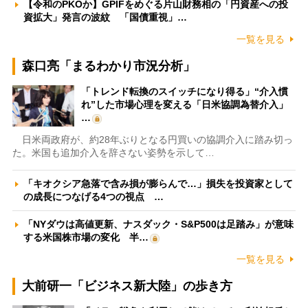
【令和のPKOか】GPIFをめぐる片山財務相の「円資産への投
資拡大」発言の波紋 「国債重視」…
一覧を見る
森口亮「まるわかり市況分析」
「トレンド転換のスイッチになり得る」“介入慣
れ”した市場心理を変える「日米協調為替介入」
…
日米両政府が、約28年ぶりとなる円買いの協調介入に踏み切っ
た。米国も追加介入を辞さない姿勢を示して…
「キオクシア急落で含み損が膨らんで…」損失を投資家として
の成長につなげる4つの視点 …
「NYダウは高値更新、ナスダック・S&P500は足踏み」が意味
する米国株市場の変化 半…
一覧を見る
大前研一「ビジネス新大陸」の歩き方