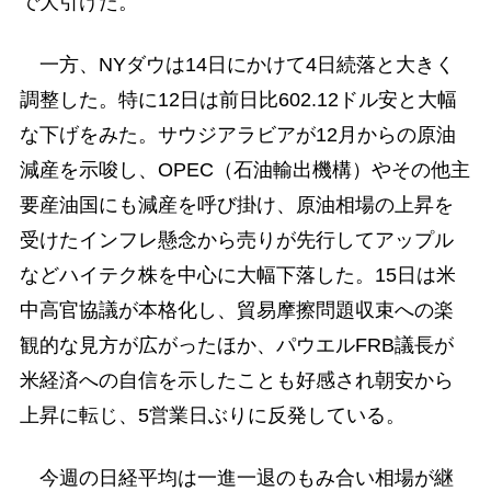
で大引けた。
一方、NYダウは14日にかけて4日続落と大きく
調整した。特に12日は前日比602.12ドル安と大幅
な下げをみた。サウジアラビアが12月からの原油
減産を示唆し、OPEC（石油輸出機構）やその他主
要産油国にも減産を呼び掛け、原油相場の上昇を
受けたインフレ懸念から売りが先行してアップル
などハイテク株を中心に大幅下落した。15日は米
中高官協議が本格化し、貿易摩擦問題収束への楽
観的な見方が広がったほか、パウエルFRB議長が
米経済への自信を示したことも好感され朝安から
上昇に転じ、5営業日ぶりに反発している。
今週の日経平均は一進一退のもみ合い相場が継