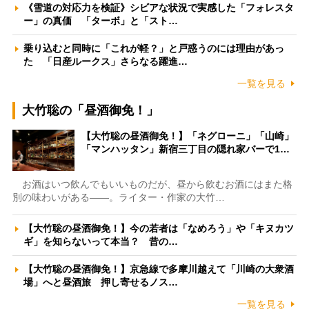
《雪道の対応力を検証》シビアな状況で実感した「フォレスタ
ー」の真価 「ターボ」と「スト…
乗り込むと同時に「これが軽？」と戸惑うのには理由があっ
た 「日産ルークス」さらなる躍進…
一覧を見る
大竹聡の「昼酒御免！」
【大竹聡の昼酒御免！】「ネグローニ」「山崎」
「マンハッタン」新宿三丁目の隠れ家バーで1…
お酒はいつ飲んでもいいものだが、昼から飲むお酒にはまた格
別の味わいがある――。ライター・作家の大竹…
【大竹聡の昼酒御免！】今の若者は「なめろう」や「キヌカツ
ギ」を知らないって本当？ 昔の…
【大竹聡の昼酒御免！】京急線で多摩川越えて「川崎の大衆酒
場」へと昼酒旅 押し寄せるノス…
一覧を見る