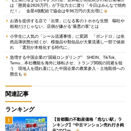
は「懸賞金2826万円」が下位力士に渡り「今日はみんなで焼肉
だ！」 金星4個配給で協会は年96万円の支出増に
お酒を提供する店で「出禁」になる客のトホホな生態 嘔吐や
粗相だけじゃない、店側が嫌がる“最悪の客”とは
小学生に人気の「シール流通事情」に変調 「ボンドロ」は依
然品薄状態が続くが、模倣品や類似品が大量流通し一部で値崩
れ 「選別が本格化する時代に」
急増する中国企業の“国籍ロンダリング” SHEIN、TikTok、
Temu…本社機能を海外に移転させ、トランプ関税の回避を狙
う 現地人を隠れ蓑にした中国企業の農業参入・土地取得への
懸念も
関連記事
ランキング
【首都圏の不動産価格「危ない駅」ラ
1
ンキング】“中古マンション売れ行き鈍
化”のワー…