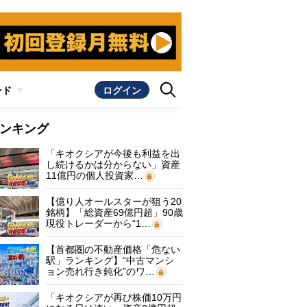
ンド
ログイン
ンキング
「キオクシアが今後も利益を出
し続けるかは分からない」資産
11億円の個人投資家…
【億り人オールスターが狙う20
銘柄】「総資産69億円超」90歳
現役トレーダーから“1…
【首都圏の不動産価格「危ない
駅」ランキング】“中古マンシ
ョン売れ行き鈍化”のワ…
「キオクシアが再び株価10万円