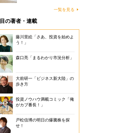
に…
一覧を見る
目の著者・連載
藤川里絵「さあ、投資を始めよ
う！」
森口亮「まるわかり市況分析」
大前研一「ビジネス新大陸」の
歩き方
投資ノウハウ満載コミック「俺
がカブ番長！」
戸松信博の明日の爆騰株を探
せ！