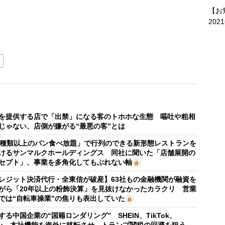
【お
202
を提供する店で「出禁」になる客のトホホな生態 嘔吐や粗相
じゃない、店側が嫌がる“最悪の客”とは
0種類以上のパン食べ放題」で行列のできる新形態レストランを
けるサンマルクホールディングス 同社に聞いた「店舗展開の
セプト」、事業を多角化してもぶれない軸
レジット決済代行・全東信が破産】63社もの金融機関が融資を
がら「20年以上の粉飾決算」を見抜けなかったカラクリ 営業
では“自転車操業”の焦りも表出していた
する中国企業の“国籍ロンダリング” SHEIN、TikTok、
mu…本社機能を海外に移転させ、トランプ関税の回避を狙う