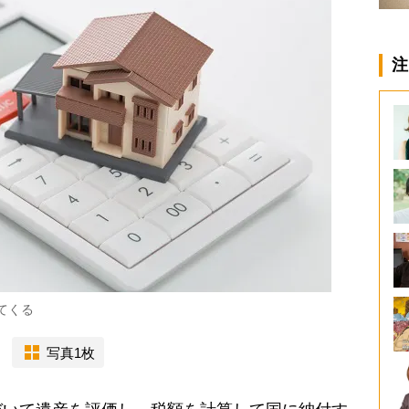
注
てくる
写真1枚