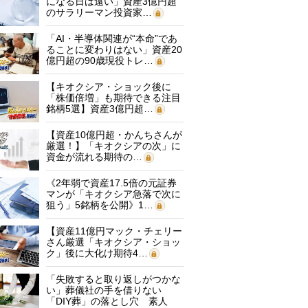
になる日は遠い」資産3億円超
のサラリーマン投資家…
「AI・半導体関連が“本命”であ
ることに変わりはない」資産20
億円超の90歳現役トレ…
【キオクシア・ショック後に
「株価倍増」も期待できる注目
銘柄5選】資産3億円超…
【資産10億円超・かんちさんが
厳選！】「キオクシアの次」に
資金が流れる期待の…
《2年弱で資産17.5倍の元証券
マンが「キオクシア急落で次に
狙う」5銘柄を公開》1…
【資産11億円マック・チェリー
さん厳選「キオクシア・ショッ
ク」後に大化け期待4…
「失敗すると取り返しがつかな
い」葬儀社の手を借りない
「DIY葬」の落とし穴 素人