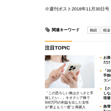
※週刊ポスト2018年11月30日号
関連キーワード
相続
税金
注目TOPIC
お酒
だけ
「3
手掛
コン
【ク
「この恐ろしい株はさっさと手
しな
放したい…」キオクシア株で
現場
500万円の利益を出した女性
急増
が“夢よもう一度”と再購入
Te