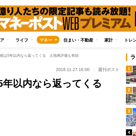
ア
ライフ
マネー
住まい・不動産
家計
トレ
税は5年以内なら返ってくる 土地再評価も有効
ラ
1
2018.11.27 16:00
週刊ポスト
は5年以内なら返ってくる
2
Loaded
:
3
95.43%
/
4