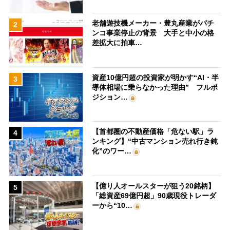
老舗遊技機メーカー・豊丸産業がパチ
2
ンコ事業停止の背景 大手と中小の格
差拡大に拍車…
資産10億円超の投資家が明かす“AI・半
3
導体相場に乗らなかった理由” フルポ
ジション…
【首都圏の不動産価格「危ない駅」ラ
4
ンキング】“中古マンション売れ行き鈍
化”のワー…
【億り人オールスターが狙う20銘柄】
5
「総資産69億円超」90歳現役トレーダ
ーから“10…