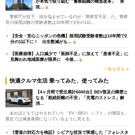
が本気で取り組む「警察組織の構造改革」 実
現…
警察庁が目下、頭を悩ませているのが「警察官不足」だ。警察
官の採用試験の受験者数は10年間で2分の1以…
【安全・安心ニッポンの危機】採用試験受験者数は10年間で2
分の1以下に！ 出生数減がも…
【医療崩壊】人口減少で「医師不足」に加えて「患者不足」に
見舞われ地域医療が限界に 今後…
一覧を見る
快適クルマ生活 乗ってみた、使ってみた
【4ヶ月間で受注累計6000台】BEV普及の障壁と
なる「航続距離の不安」「充電のストレス」解
消…
あれほどもてはやされていた「EV（BEV）シフト」の潮流も、
最近では減速基調になっているように見える。…
《雪道の対応力を検証》シビアな状況で実感した「フォレスタ