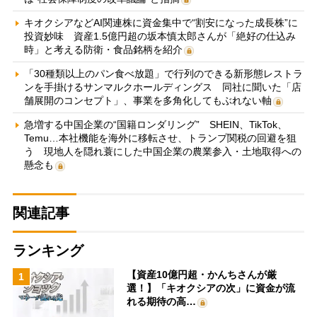
キオクシアなどAI関連株に資金集中で“割安になった成長株”に
投資妙味 資産1.5億円超の坂本慎太郎さんが「絶好の仕込み
時」と考える防衛・食品銘柄を紹介
「30種類以上のパン食べ放題」で行列のできる新形態レストラ
ンを手掛けるサンマルクホールディングス 同社に聞いた「店
舗展開のコンセプト」、事業を多角化してもぶれない軸
急増する中国企業の“国籍ロンダリング” SHEIN、TikTok、
Temu…本社機能を海外に移転させ、トランプ関税の回避を狙
う 現地人を隠れ蓑にした中国企業の農業参入・土地取得への
懸念も
関連記事
ランキング
【資産10億円超・かんちさんが厳
1
選！】「キオクシアの次」に資金が流
れる期待の高…