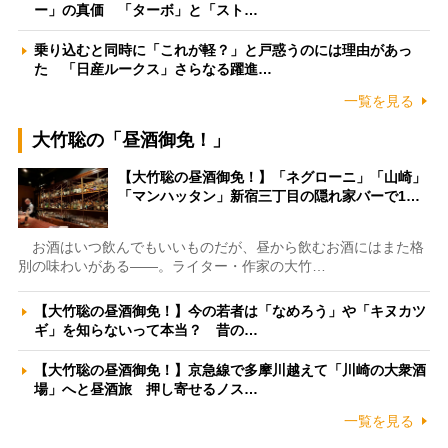
ー」の真価 「ターボ」と「スト…
乗り込むと同時に「これが軽？」と戸惑うのには理由があっ
た 「日産ルークス」さらなる躍進…
一覧を見る
大竹聡の「昼酒御免！」
【大竹聡の昼酒御免！】「ネグローニ」「山崎」
「マンハッタン」新宿三丁目の隠れ家バーで1…
お酒はいつ飲んでもいいものだが、昼から飲むお酒にはまた格
別の味わいがある――。ライター・作家の大竹…
【大竹聡の昼酒御免！】今の若者は「なめろう」や「キヌカツ
ギ」を知らないって本当？ 昔の…
【大竹聡の昼酒御免！】京急線で多摩川越えて「川崎の大衆酒
場」へと昼酒旅 押し寄せるノス…
一覧を見る