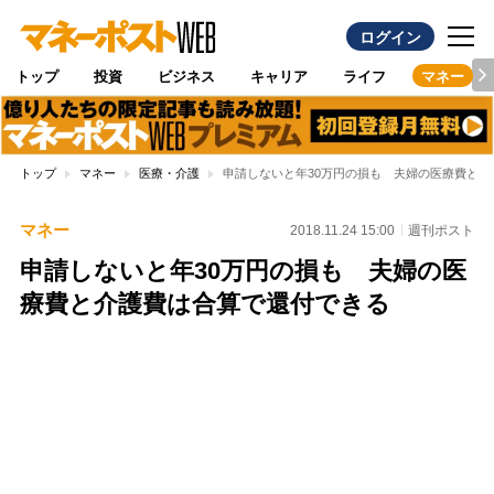
ログイン
トップ
投資
ビジネス
キャリア
ライフ
マネー
トップ
マネー
医療・介護
申請しないと年30万円の損も 夫婦の医療費と
マネー
2018.11.24 15:00
週刊ポスト
申請しないと年30万円の損も 夫婦の医
療費と介護費は合算で還付できる
Loaded
:
97.10%
/
Unmute