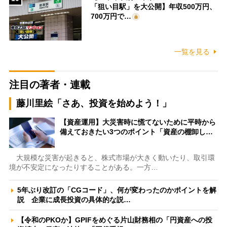
「狙い目駅」を大公開】年収500万円、
700万円で…
一覧を見る
注目の著者・連載
藤川里絵「さあ、投資を始めよう！」
【資産運用】大災害時に慌てないために平時から
備えておきたい3つのポイント「資産の棚卸し…
大規模な災害が起きると、株式市場が大きく動いたり、取引環
境が不安定になったりすることがある。一方…
5年ぶり改訂の「CGコード」、何が変わったのかポイントを解
説 企業に成長投資の具体的な説…
【令和のPKOか】GPIFをめぐる片山財務相の「円資産への投