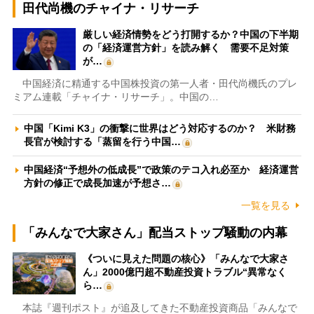
田代尚機のチャイナ・リサーチ
厳しい経済情勢をどう打開するか？中国の下半期
の「経済運営方針」を読み解く 需要不足対策
が…
中国経済に精通する中国株投資の第一人者・田代尚機氏のプレ
ミアム連載「チャイナ・リサーチ」。中国の…
中国「Kimi K3」の衝撃に世界はどう対応するのか？ 米財務
長官が検討する「蒸留を行う中国…
中国経済“予想外の低成長”で政策のテコ入れ必至か 経済運営
方針の修正で成長加速が予想さ…
一覧を見る
「みんなで大家さん」配当ストップ騒動の内幕
《ついに見えた問題の核心》「みんなで大家さ
ん」2000億円超不動産投資トラブル“異常なく
ら…
本誌『週刊ポスト』が追及してきた不動産投資商品「みんなで