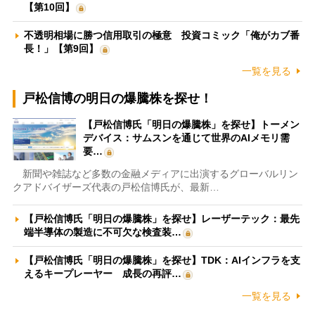
【第10回】
不透明相場に勝つ信用取引の極意 投資コミック「俺がカブ番
長！」【第9回】
一覧を見る
戸松信博の明日の爆騰株を探せ！
【戸松信博氏「明日の爆騰株」を探せ】トーメン
デバイス：サムスンを通じて世界のAIメモリ需
要…
新聞や雑誌など多数の金融メディアに出演するグローバルリン
クアドバイザーズ代表の戸松信博氏が、最新…
【戸松信博氏「明日の爆騰株」を探せ】レーザーテック：最先
端半導体の製造に不可欠な検査装…
【戸松信博氏「明日の爆騰株」を探せ】TDK：AIインフラを支
えるキープレーヤー 成長の再評…
一覧を見る