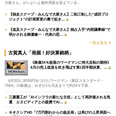
大家さん」がいよいよ最終局面を迎えている…
【独走スクープ・みんなで大家さん】二転三転した“成田プロ
ジェクト”の計画変更の裏で起き…
【追及スクープ・みんなで大家さん】独占入手“内部議事録”で
明かされる柳瀬健一・代表の思…
一覧を見る
古賀真人「発掘！好決算銘柄」
《株価34％急落のワークマンに特大反転の期待》
6月の売上低迷を吹き飛ばす第1四半期決算、…
6月3日に8330円をつけたワークマン（東証スタンダード・
7564）の株価は、わずか1カ月あまりで約34％下落…
三菱重工が「AIインフラの新たな主役」として再評価される気
運 エヌビディアとの提携でAI…
キオクシアHD「7万円割れからの急反発」は再びの上昇局面へ