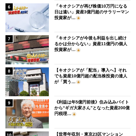
「キオクシアが再び株価10万円になる
6
日は遠い」資産3億円超のサラリーマン
投資家が…
「キオクシアが今後も利益を出し続け
7
るかは分からない」資産11億円の個人
投資家が…
【キオクシアが「配当」導入へ】それ
8
でも資産10億円超の配当株投資の達人
が「買う…
《利益は年5億円前後》住み込みバイト
9
から“ギガ大家さん”となった資産200億
円税理…
【世帯年収別・東京23区マンション
10