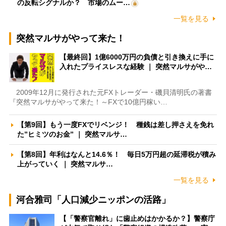
の反転シグナルか？ 市場のムー…
一覧を見る
突然マルサがやって来た！
【最終回】1億6000万円の負債と引き換えに手に
入れたプライスレスな経験 ｜ 突然マルサがや…
2009年12月に発行された元FXトレーダー・磯貝清明氏の著書
『突然マルサがやって来た！～FXで10億円稼い…
【第9回】もう一度FXでリベンジ！ 種銭は差し押さえを免れ
た”ヒミツのお金” ｜ 突然マルサ…
【第8回】年利はなんと14.6％！ 毎日5万円超の延滞税が積み
上がっていく ｜ 突然マルサ…
一覧を見る
河合雅司「人口減少ニッポンの活路」
【「警察官離れ」に歯止めはかかるか？】警察庁