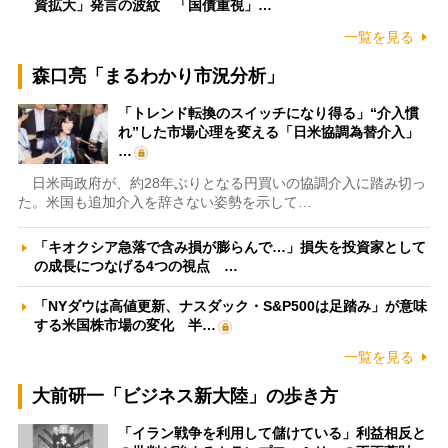
資拡大」発言の波紋 「国債重視」…
一覧を見る
森口亮「まるわかり市況分析」
「トレンド転換のスイッチになり得る」“介入慣
れ”した市場心理を変える「日米協調為替介入」
…
日米両政府が、約28年ぶりとなる円買いの協調介入に踏み切っ
た。米国も追加介入を辞さない姿勢を示して…
「キオクシア急落で含み損が膨らんで…」損失を投資家として
の成長につなげる4つの視点 …
「NYダウは高値更新、ナスダック・S&P500は足踏み」が意味
する米国株市場の変化 半…
一覧を見る
大前研一「ビジネス新大陸」の歩き方
「イラン戦争を利用して儲けている」利益相反と