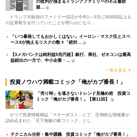
の批判が強まるトランプファミリーの不正蓄財
疑…
トランプ大統領のファミリー信託が今年1～3月に3000回以上も
の証券取引を行っていたことが明らかになり…
「いつ暴発してもおかしくはない」イーロン・マスク氏とスペ
ースXが抱えるリスクの数々「絶対…
【3メガバンクは純利益5兆円超】銀行、商社、ゼネコンは最高
益続出の一方で、中小企業・…
一覧を見る
投資ノウハウ満載コミック「俺がカブ番長！」
「売り時」を逃さないトレンド見極め術 投資コ
ミック「俺がカブ番長！」【第11回】
かつて投資情報雑誌「マネーポスト」にて、圧倒的な情報量が
詰め込まれた「天下無敵の株コミック」とし…
テクニカル分析・集中講義 投資コミック「俺がカブ番長！」