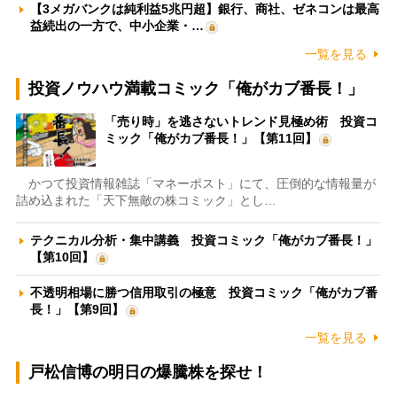
【3メガバンクは純利益5兆円超】銀行、商社、ゼネコンは最高
益続出の一方で、中小企業・…
一覧を見る
投資ノウハウ満載コミック「俺がカブ番長！」
「売り時」を逃さないトレンド見極め術 投資コ
ミック「俺がカブ番長！」【第11回】
かつて投資情報雑誌「マネーポスト」にて、圧倒的な情報量が
詰め込まれた「天下無敵の株コミック」とし…
テクニカル分析・集中講義 投資コミック「俺がカブ番長！」
【第10回】
不透明相場に勝つ信用取引の極意 投資コミック「俺がカブ番
長！」【第9回】
一覧を見る
戸松信博の明日の爆騰株を探せ！