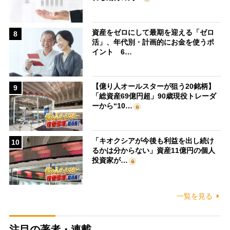
資産をゼロにして最期を迎える「ゼロ
8
活」、年代別・計画的にお金を使うポ
イント 6…
【億り人オールスターが狙う20銘柄】
9
「総資産69億円超」90歳現役トレーダ
ーから“10…
「キオクシアが今後も利益を出し続け
10
るかは分からない」資産11億円の個人
投資家が…
一覧を見る
注目の著者・連載