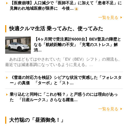
【医療崩壊】人口減少で「医師不足」に加えて「患者不足」に
見舞われ地域医療が限界に 今後…
一覧を見る
快適クルマ生活 乗ってみた、使ってみた
【4ヶ月間で受注累計6000台】BEV普及の障壁と
なる「航続距離の不安」「充電のストレス」解
消…
あれほどもてはやされていた「EV（BEV）シフト」の潮流も、
最近では減速基調になっているように見える。…
《雪道の対応力を検証》シビアな状況で実感した「フォレスタ
ー」の真価 「ターボ」と「スト…
乗り込むと同時に「これが軽？」と戸惑うのには理由があっ
た 「日産ルークス」さらなる躍進…
一覧を見る
大竹聡の「昼酒御免！」