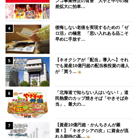
ンコ事業停止の背景 大手と中小の格
差拡大に拍車…
後悔しない老後を実現するための「ゼ
4
ロ活」の極意 「思い入れある品こそ
早めに手放す…
【キオクシアが「配当」導入へ】それ
5
でも資産10億円超の配当株投資の達人
が「買う…
「北海道で知らない人はいない！」道
6
民熱愛のカップ焼きそば「やきそば弁
当」、最大の…
【資産10億円超・かんちさんが厳
7
選！】「キオクシアの次」に資金が流
れる期待の高…