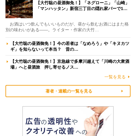
【大竹聡の昼酒御免！】「ネグローニ」「山崎」
「マンハッタン」新宿三丁目の隠れ家バーで1…
お酒はいつ飲んでもいいものだが、昼から飲むお酒にはまた格
別の味わいがある――。ライター・作家の大竹…
【大竹聡の昼酒御免！】今の若者は「なめろう」や「キヌカツ
ギ」を知らないって本当？ 昔の…
【大竹聡の昼酒御免！】京急線で多摩川越えて「川崎の大衆酒
場」へと昼酒旅 押し寄せるノス…
一覧を見る
著者・連載の一覧を見る