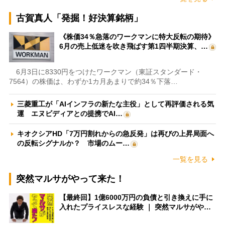
古賀真人「発掘！好決算銘柄」
《株価34％急落のワークマンに特大反転の期待》
6月の売上低迷を吹き飛ばす第1四半期決算、…
6月3日に8330円をつけたワークマン（東証スタンダード・
7564）の株価は、わずか1カ月あまりで約34％下落…
三菱重工が「AIインフラの新たな主役」として再評価される気
運 エヌビディアとの提携でAI…
キオクシアHD「7万円割れからの急反発」は再びの上昇局面へ
の反転シグナルか？ 市場のムー…
一覧を見る
突然マルサがやって来た！
【最終回】1億6000万円の負債と引き換えに手に
入れたプライスレスな経験 ｜ 突然マルサがや…