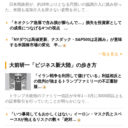
日米両政府が、約28年ぶりとなる円買いの協調介入に踏み切っ
た。米国も追加介入を辞さない姿勢を示して…
「キオクシア急落で含み損が膨らんで…」損失を投資家として
の成長につなげる4つの視点 …
「NYダウは高値更新、ナスダック・S&P500は足踏み」が意味
する米国株市場の変化 半…
一覧を見る
大前研一「ビジネス新大陸」の歩き方
「イラン戦争を利用して儲けている」利益相反と
の批判が強まるトランプファミリーの不正蓄財
疑…
トランプ大統領のファミリー信託が今年1～3月に3000回以上も
の証券取引を行っていたことが明らかになり…
「いつ暴発してもおかしくはない」イーロン・マスク氏とスペ
ースXが抱えるリスクの数々「絶対…