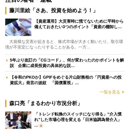
藤川里絵「さあ、投資を始めよう！」
【資産運用】大災害時に慌てないために平時から
備えておきたい3つのポイント「資産の棚卸し…
大規模な災害が起きると、株式市場が大きく動いたり、取引環
境が不安定になったりすることがある。一方…
5年ぶり改訂の「CGコード」、何が変わったのかポイントを解
説 企業に成長投資の具体的な説…
【令和のPKOか】GPIFをめぐる片山財務相の「円資産への投
資拡大」発言の波紋 「国債重視」…
一覧を見る
森口亮「まるわかり市況分析」
「トレンド転換のスイッチになり得る」“介入慣
れ”した市場心理を変える「日米協調為替介入」
…