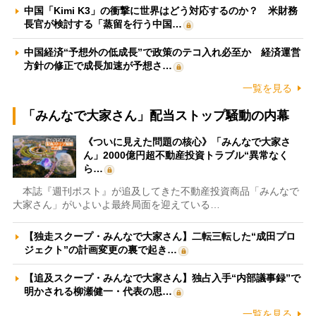
中国「Kimi K3」の衝撃に世界はどう対応するのか？ 米財務
長官が検討する「蒸留を行う中国…
中国経済“予想外の低成長”で政策のテコ入れ必至か 経済運営
方針の修正で成長加速が予想さ…
一覧を見る
「みんなで大家さん」配当ストップ騒動の内幕
《ついに見えた問題の核心》「みんなで大家さ
ん」2000億円超不動産投資トラブル“異常なく
ら…
本誌『週刊ポスト』が追及してきた不動産投資商品「みんなで
大家さん」がいよいよ最終局面を迎えている…
【独走スクープ・みんなで大家さん】二転三転した“成田プロ
ジェクト”の計画変更の裏で起き…
【追及スクープ・みんなで大家さん】独占入手“内部議事録”で
明かされる柳瀬健一・代表の思…
一覧を見る