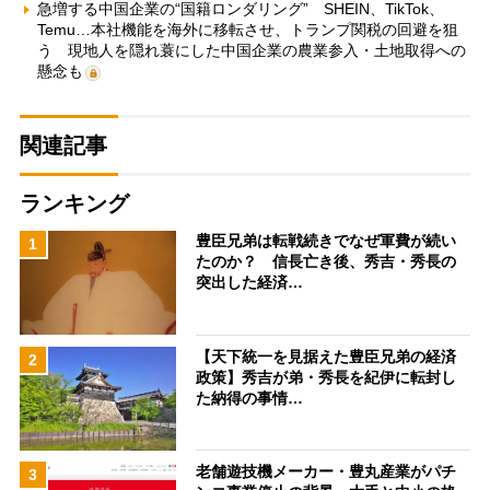
急増する中国企業の“国籍ロンダリング” SHEIN、TikTok、
Temu…本社機能を海外に移転させ、トランプ関税の回避を狙
う 現地人を隠れ蓑にした中国企業の農業参入・土地取得への
懸念も
関連記事
ランキング
豊臣兄弟は転戦続きでなぜ軍費が続い
1
たのか？ 信長亡き後、秀吉・秀長の
突出した経済…
【天下統一を見据えた豊臣兄弟の経済
2
政策】秀吉が弟・秀長を紀伊に転封し
た納得の事情…
老舗遊技機メーカー・豊丸産業がパチ
3