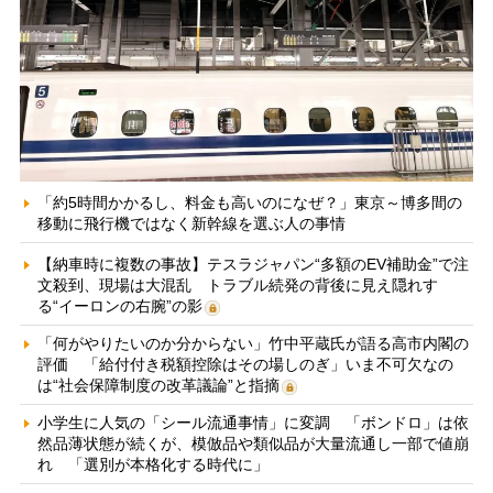
「約5時間かかるし、料金も高いのになぜ？」東京～博多間の
移動に飛行機ではなく新幹線を選ぶ人の事情
【納車時に複数の事故】テスラジャパン“多額のEV補助金”で注
文殺到、現場は大混乱 トラブル続発の背後に見え隠れす
る“イーロンの右腕”の影
「何がやりたいのか分からない」竹中平蔵氏が語る高市内閣の
評価 「給付付き税額控除はその場しのぎ」いま不可欠なの
は“社会保障制度の改革議論”と指摘
小学生に人気の「シール流通事情」に変調 「ボンドロ」は依
然品薄状態が続くが、模倣品や類似品が大量流通し一部で値崩
れ 「選別が本格化する時代に」