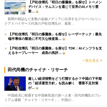
【戸松信博氏「明日の爆騰株」を探せ】トーメン
デバイス：サムスンを通じて世界のAIメモリ需
要…
新聞や雑誌など多数の金融メディアに出演するグローバルリン
クアドバイザーズ代表の戸松信博氏が、最新…
【戸松信博氏「明日の爆騰株」を探せ】レーザーテック：最先
端半導体の製造に不可欠な検査装…
【戸松信博氏「明日の爆騰株」を探せ】TDK：AIインフラを支
えるキープレーヤー 成長の再評…
一覧を見る
田代尚機のチャイナ・リサーチ
厳しい経済情勢をどう打開するか？中国の下半期
の「経済運営方針」を読み解く 需要不足対策
が…
中国経済に精通する中国株投資の第一人者・田代尚機氏のプレ
ミアム連載「チャイナ・リサーチ」。中国の…