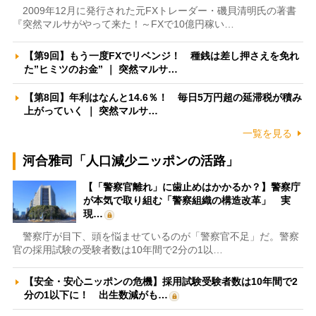
2009年12月に発行された元FXトレーダー・磯貝清明氏の著書
『突然マルサがやって来た！～FXで10億円稼い…
【第9回】もう一度FXでリベンジ！ 種銭は差し押さえを免れ
た”ヒミツのお金” ｜ 突然マルサ…
【第8回】年利はなんと14.6％！ 毎日5万円超の延滞税が積み
上がっていく ｜ 突然マルサ…
一覧を見る
河合雅司「人口減少ニッポンの活路」
【「警察官離れ」に歯止めはかかるか？】警察庁
が本気で取り組む「警察組織の構造改革」 実
現…
警察庁が目下、頭を悩ませているのが「警察官不足」だ。警察
官の採用試験の受験者数は10年間で2分の1以…
【安全・安心ニッポンの危機】採用試験受験者数は10年間で2
分の1以下に！ 出生数減がも…