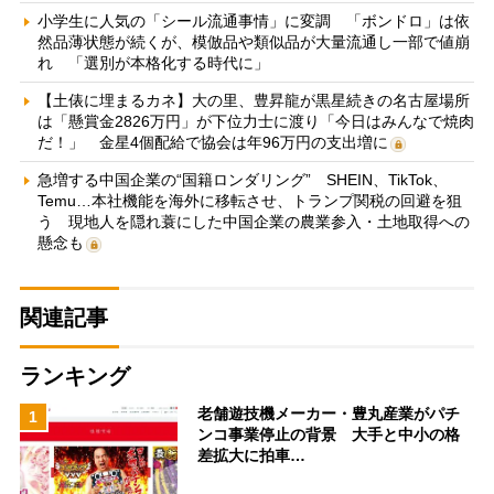
小学生に人気の「シール流通事情」に変調 「ボンドロ」は依
然品薄状態が続くが、模倣品や類似品が大量流通し一部で値崩
れ 「選別が本格化する時代に」
【土俵に埋まるカネ】大の里、豊昇龍が黒星続きの名古屋場所
は「懸賞金2826万円」が下位力士に渡り「今日はみんなで焼肉
だ！」 金星4個配給で協会は年96万円の支出増に
急増する中国企業の“国籍ロンダリング” SHEIN、TikTok、
Temu…本社機能を海外に移転させ、トランプ関税の回避を狙
う 現地人を隠れ蓑にした中国企業の農業参入・土地取得への
懸念も
関連記事
ランキング
老舗遊技機メーカー・豊丸産業がパチ
1
ンコ事業停止の背景 大手と中小の格
差拡大に拍車…