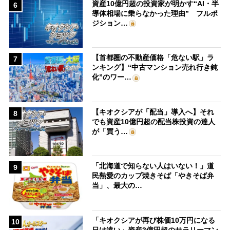
資産10億円超の投資家が明かす“AI・半
6
導体相場に乗らなかった理由” フルポ
ジション…
【首都圏の不動産価格「危ない駅」ラ
7
ンキング】“中古マンション売れ行き鈍
化”のワー…
【キオクシアが「配当」導入へ】それ
8
でも資産10億円超の配当株投資の達人
が「買う…
「北海道で知らない人はいない！」道
9
民熱愛のカップ焼きそば「やきそば弁
当」、最大の…
「キオクシアが再び株価10万円になる
10
日は遠い」資産3億円超のサラリーマン