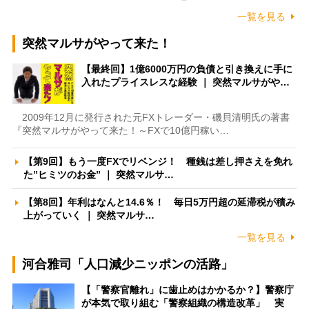
一覧を見る
突然マルサがやって来た！
【最終回】1億6000万円の負債と引き換えに手に
入れたプライスレスな経験 ｜ 突然マルサがや…
2009年12月に発行された元FXトレーダー・磯貝清明氏の著書
『突然マルサがやって来た！～FXで10億円稼い…
【第9回】もう一度FXでリベンジ！ 種銭は差し押さえを免れ
た”ヒミツのお金” ｜ 突然マルサ…
【第8回】年利はなんと14.6％！ 毎日5万円超の延滞税が積み
上がっていく ｜ 突然マルサ…
一覧を見る
河合雅司「人口減少ニッポンの活路」
【「警察官離れ」に歯止めはかかるか？】警察庁
が本気で取り組む「警察組織の構造改革」 実