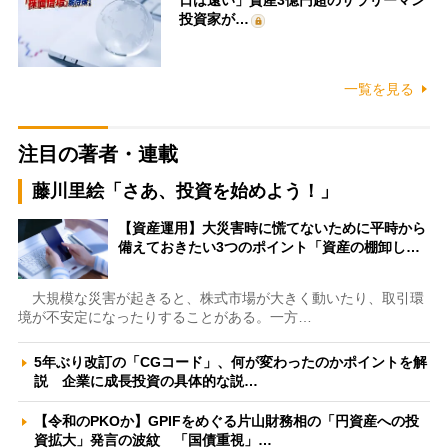
投資家が…
一覧を見る
注目の著者・連載
藤川里絵「さあ、投資を始めよう！」
【資産運用】大災害時に慌てないために平時から
備えておきたい3つのポイント「資産の棚卸し…
大規模な災害が起きると、株式市場が大きく動いたり、取引環
境が不安定になったりすることがある。一方…
5年ぶり改訂の「CGコード」、何が変わったのかポイントを解
説 企業に成長投資の具体的な説…
【令和のPKOか】GPIFをめぐる片山財務相の「円資産への投
資拡大」発言の波紋 「国債重視」…