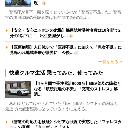
現…
警察庁が目下、頭を悩ませているのが「警察官不足」だ。警察
官の採用試験の受験者数は10年間で2分の1以…
【安全・安心ニッポンの危機】採用試験受験者数は10年間で2
分の1以下に！ 出生数減がも…
【医療崩壊】人口減少で「医師不足」に加えて「患者不足」に
見舞われ地域医療が限界に 今後…
一覧を見る
快適クルマ生活 乗ってみた、使ってみた
【4ヶ月間で受注累計6000台】BEV普及の障壁と
なる「航続距離の不安」「充電のストレス」解
消…
あれほどもてはやされていた「EV（BEV）シフト」の潮流も、
最近では減速基調になっているように見える。…
《雪道の対応力を検証》シビアな状況で実感した「フォレスタ
ー」の真価 「ターボ」と「スト…