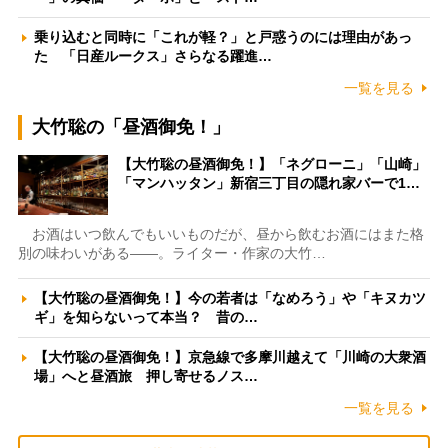
乗り込むと同時に「これが軽？」と戸惑うのには理由があっ
た 「日産ルークス」さらなる躍進…
一覧を見る
大竹聡の「昼酒御免！」
【大竹聡の昼酒御免！】「ネグローニ」「山崎」
「マンハッタン」新宿三丁目の隠れ家バーで1…
お酒はいつ飲んでもいいものだが、昼から飲むお酒にはまた格
別の味わいがある――。ライター・作家の大竹…
【大竹聡の昼酒御免！】今の若者は「なめろう」や「キヌカツ
ギ」を知らないって本当？ 昔の…
【大竹聡の昼酒御免！】京急線で多摩川越えて「川崎の大衆酒
場」へと昼酒旅 押し寄せるノス…
一覧を見る