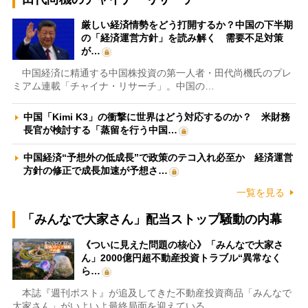
厳しい経済情勢をどう打開するか？中国の下半期
の「経済運営方針」を読み解く 需要不足対策
が…
中国経済に精通する中国株投資の第一人者・田代尚機氏のプレ
ミアム連載「チャイナ・リサーチ」。中国の…
中国「Kimi K3」の衝撃に世界はどう対応するのか？ 米財務
長官が検討する「蒸留を行う中国…
中国経済“予想外の低成長”で政策のテコ入れ必至か 経済運営
方針の修正で成長加速が予想さ…
一覧を見る
「みんなで大家さん」配当ストップ騒動の内幕
《ついに見えた問題の核心》「みんなで大家さ
ん」2000億円超不動産投資トラブル“異常なく
ら…
本誌『週刊ポスト』が追及してきた不動産投資商品「みんなで
大家さん」がいよいよ最終局面を迎えている…