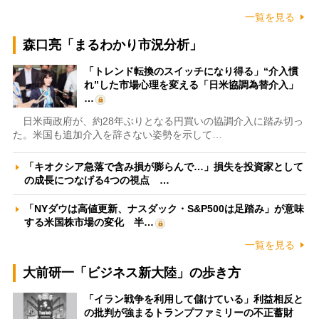
一覧を見る
森口亮「まるわかり市況分析」
「トレンド転換のスイッチになり得る」“介入慣
れ”した市場心理を変える「日米協調為替介入」
…
日米両政府が、約28年ぶりとなる円買いの協調介入に踏み切っ
た。米国も追加介入を辞さない姿勢を示して…
「キオクシア急落で含み損が膨らんで…」損失を投資家として
の成長につなげる4つの視点 …
「NYダウは高値更新、ナスダック・S&P500は足踏み」が意味
する米国株市場の変化 半…
一覧を見る
大前研一「ビジネス新大陸」の歩き方
「イラン戦争を利用して儲けている」利益相反と
の批判が強まるトランプファミリーの不正蓄財