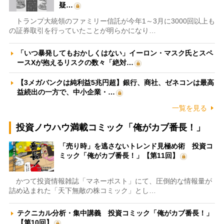
疑…
トランプ大統領のファミリー信託が今年1～3月に3000回以上も
の証券取引を行っていたことが明らかになり…
「いつ暴発してもおかしくはない」イーロン・マスク氏とスペ
ースXが抱えるリスクの数々「絶対…
【3メガバンクは純利益5兆円超】銀行、商社、ゼネコンは最高
益続出の一方で、中小企業・…
一覧を見る
投資ノウハウ満載コミック「俺がカブ番長！」
「売り時」を逃さないトレンド見極め術 投資コ
ミック「俺がカブ番長！」【第11回】
かつて投資情報雑誌「マネーポスト」にて、圧倒的な情報量が
詰め込まれた「天下無敵の株コミック」とし…
テクニカル分析・集中講義 投資コミック「俺がカブ番長！」
【第10回】