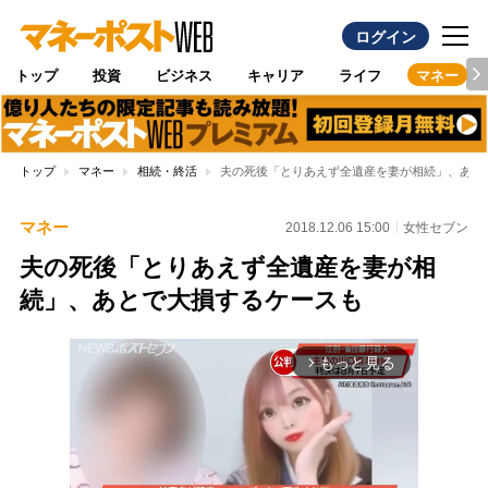
ログイン
トップ
投資
ビジネス
キャリア
ライフ
マネー
トップ
マネー
相続・終活
夫の死後「とりあえず全遺産を妻が相続」、あと
マネー
2018.12.06 15:00
女性セブン
夫の死後「とりあえず全遺産を妻が相
続」、あとで大損するケースも
もっと見る
arrow_forward_ios