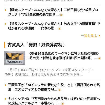
【独走スクープ・みんなで大家さん】二転三転した“成田プロ
ジェクト”の計画変更の裏で起き…
【追及スクープ・みんなで大家さん】独占入手“内部議事録”で
明かされる柳瀬健一・代表の思…
一覧を見る
古賀真人「発掘！好決算銘柄」
《株価34％急落のワークマンに特大反転の期待》
6月の売上低迷を吹き飛ばす第1四半期決算、…
6月3日に8330円をつけたワークマン（東証スタンダード・
7564）の株価は、わずか1カ月あまりで約34％下落…
三菱重工が「AIインフラの新たな主役」として再評価される気
運 エヌビディアとの提携でAI…
キオクシアHD「7万円割れからの急反発」は再びの上昇局面へ
の反転シグナルか？ 市場のムー…