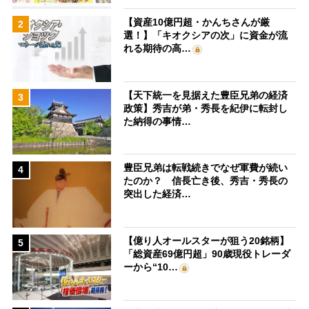
【資産10億円超・かんちさんが厳
2
選！】「キオクシアの次」に資金が流
れる期待の高…
【天下統一を見据えた豊臣兄弟の経済
3
政策】秀吉が弟・秀長を紀伊に転封し
た納得の事情…
豊臣兄弟は転戦続きでなぜ軍費が続い
4
たのか？ 信長亡き後、秀吉・秀長の
突出した経済…
【億り人オールスターが狙う20銘柄】
5
「総資産69億円超」90歳現役トレーダ
ーから“10…