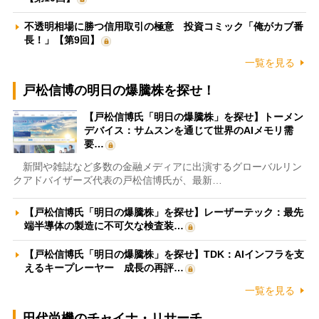
不透明相場に勝つ信用取引の極意 投資コミック「俺がカブ番
長！」【第9回】
一覧を見る
戸松信博の明日の爆騰株を探せ！
【戸松信博氏「明日の爆騰株」を探せ】トーメン
デバイス：サムスンを通じて世界のAIメモリ需
要…
新聞や雑誌など多数の金融メディアに出演するグローバルリン
クアドバイザーズ代表の戸松信博氏が、最新…
【戸松信博氏「明日の爆騰株」を探せ】レーザーテック：最先
端半導体の製造に不可欠な検査装…
【戸松信博氏「明日の爆騰株」を探せ】TDK：AIインフラを支
えるキープレーヤー 成長の再評…
一覧を見る
田代尚機のチャイナ・リサーチ