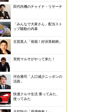
田代尚機のチャイナ・リサーチ
「みんなで大家さん」配当スト
ップ騒動の内幕
古賀真人「発掘！好決算銘柄」
突然マルサがやって来た！
河合雅司「人口減少ニッポンの
活路」
快適クルマ生活 乗ってみた、
使ってみた
大竹聡の「昼酒御免！」