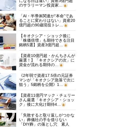
になる日は遠い」資産3億円超
のサラリーマン投資家…
「AI・半導体関連が“本命”であ
ることに変わりはない」資産20
億円超の90歳現役トレ…
【キオクシア・ショック後に
「株価倍増」も期待できる注目
銘柄5選】資産3億円超…
【資産10億円超・かんちさんが
厳選！】「キオクシアの次」に
資金が流れる期待の…
《2年弱で資産17.5倍の元証券
マンが「キオクシア急落で次に
狙う」5銘柄を公開》1…
【資産11億円マック・チェリー
さん厳選「キオクシア・ショッ
ク」後に大化け期待4…
「失敗すると取り返しがつかな
い」葬儀社の手を借りない
「DIY葬」の落とし穴 素人