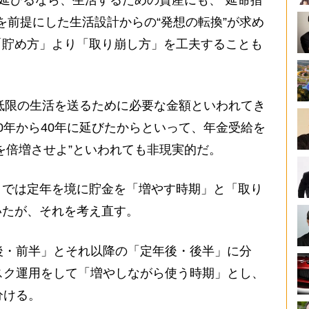
延びるなら、生活するための資産にも、“延命措
を前提にした生活設計からの“発想の転換”が求め
「貯め方」より「取り崩し方」を工夫することも
最低限の生活を送るために必要な金額といわれてき
0年から40年に延びたからといって、年金受給を
を倍増させよ”といわれても非現実的だ。
では定年を境に貯金を「増やす時期」と「取り
いたが、それを考え直す。
後・前半」とそれ以降の「定年後・後半」に分
スク運用をして「増やしながら使う時期」とし、
分ける。