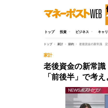
トップ
投資
ビジネス
キャリ
トップ
家計
節約
老後資金の新常識 定
家計
老後資金の新常識
「前後半」で考え