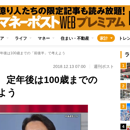
ア
ライフ
マネー
住まい・不動産
家計
トレ
年後は100歳までの「前後半」で考えよう
ラ
1
2018.12.13 07:00
週刊ポスト
 定年後は100歳までの
2
よう
3
4