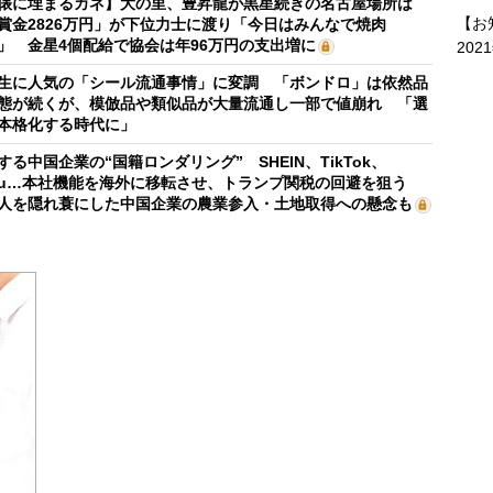
俵に埋まるカネ】大の里、豊昇龍が黒星続きの名古屋場所は
【お
賞金2826万円」が下位力士に渡り「今日はみんなで焼肉
」 金星4個配給で協会は年96万円の支出増に
202
生に人気の「シール流通事情」に変調 「ボンドロ」は依然品
態が続くが、模倣品や類似品が大量流通し一部で値崩れ 「選
本格化する時代に」
する中国企業の“国籍ロンダリング” SHEIN、TikTok、
mu…本社機能を海外に移転させ、トランプ関税の回避を狙う
人を隠れ蓑にした中国企業の農業参入・土地取得への懸念も