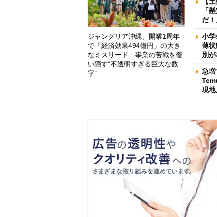
【土
「懸
だ！
ジャングリア沖縄、開業1周年
小学
で「経済効果494億円」の大き
薄状
なミスリード 事業の苦戦を覆
別が
い隠す“不透明すぎる巨大な数
急増
字”
Te
現地