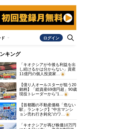
ンド
ログイン
ンキング
「キオクシアが今後も利益を出
し続けるかは分からない」資産
11億円の個人投資家…
【億り人オールスターが狙う20
銘柄】「総資産69億円超」90歳
現役トレーダーから“1…
【首都圏の不動産価格「危ない
駅」ランキング】“中古マンシ
ョン売れ行き鈍化”のワ…
「キオクシアが再び株価10万円