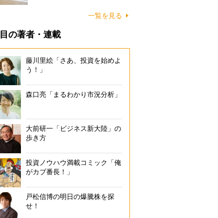
に…
一覧を見る
目の著者・連載
藤川里絵「さあ、投資を始めよ
う！」
森口亮「まるわかり市況分析」
大前研一「ビジネス新大陸」の
歩き方
投資ノウハウ満載コミック「俺
がカブ番長！」
戸松信博の明日の爆騰株を探
せ！