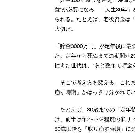
人生100年時代を迎え、寿命が
置”が必要になる。「人生80年」
られる。たとえば、老後資金は
大切だ。
「貯金3000万円」が定年後に
た。定年から死ぬまでの期間が2
控えた世代は、“あと数年で貯金
そこで考え方を変える。これま
崩す時期」がはっきり分かれて
たとえば、80歳までの「定年
け、前半は年2～3％程度の低リ
80歳以降を「取り崩す時期」に