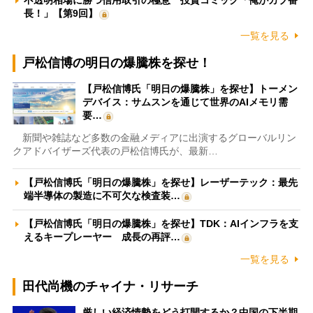
長！」【第9回】
一覧を見る
戸松信博の明日の爆騰株を探せ！
【戸松信博氏「明日の爆騰株」を探せ】トーメン
デバイス：サムスンを通じて世界のAIメモリ需
要…
新聞や雑誌など多数の金融メディアに出演するグローバルリン
クアドバイザーズ代表の戸松信博氏が、最新…
【戸松信博氏「明日の爆騰株」を探せ】レーザーテック：最先
端半導体の製造に不可欠な検査装…
【戸松信博氏「明日の爆騰株」を探せ】TDK：AIインフラを支
えるキープレーヤー 成長の再評…
一覧を見る
田代尚機のチャイナ・リサーチ
厳しい経済情勢をどう打開するか？中国の下半期