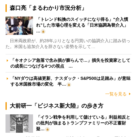
森口亮「まるわかり市況分析」
「トレンド転換のスイッチになり得る」“介入慣
れ”した市場心理を変える「日米協調為替介入」
…
日米両政府が、約28年ぶりとなる円買いの協調介入に踏み切っ
た。米国も追加介入を辞さない姿勢を示して…
「キオクシア急落で含み損が膨らんで…」損失を投資家として
の成長につなげる4つの視点 …
「NYダウは高値更新、ナスダック・S&P500は足踏み」が意味
する米国株市場の変化 半…
一覧を見る
大前研一「ビジネス新大陸」の歩き方
「イラン戦争を利用して儲けている」利益相反と
の批判が強まるトランプファミリーの不正蓄財
疑…