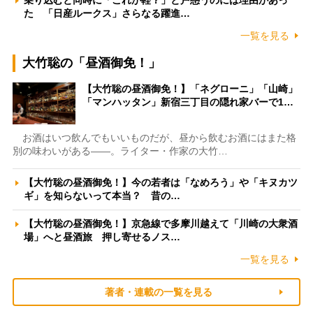
た 「日産ルークス」さらなる躍進…
一覧を見る
大竹聡の「昼酒御免！」
【大竹聡の昼酒御免！】「ネグローニ」「山崎」
「マンハッタン」新宿三丁目の隠れ家バーで1…
お酒はいつ飲んでもいいものだが、昼から飲むお酒にはまた格
別の味わいがある――。ライター・作家の大竹…
【大竹聡の昼酒御免！】今の若者は「なめろう」や「キヌカツ
ギ」を知らないって本当？ 昔の…
【大竹聡の昼酒御免！】京急線で多摩川越えて「川崎の大衆酒
場」へと昼酒旅 押し寄せるノス…
一覧を見る
著者・連載の一覧を見る