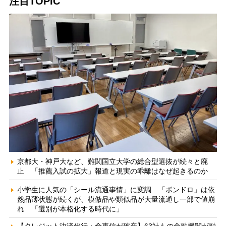
注目TOPIC
京都大・神戸大など、難関国立大学の総合型選抜が続々と廃
止 「推薦入試の拡大」報道と現実の乖離はなぜ起きるのか
小学生に人気の「シール流通事情」に変調 「ボンドロ」は依
然品薄状態が続くが、模倣品や類似品が大量流通し一部で値崩
れ 「選別が本格化する時代に」