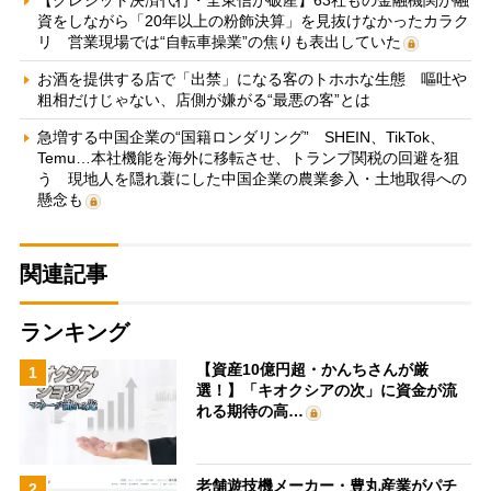
【クレジット決済代行・全東信が破産】63社もの金融機関が融
資をしながら「20年以上の粉飾決算」を見抜けなかったカラク
リ 営業現場では“自転車操業”の焦りも表出していた
お酒を提供する店で「出禁」になる客のトホホな生態 嘔吐や
粗相だけじゃない、店側が嫌がる“最悪の客”とは
急増する中国企業の“国籍ロンダリング” SHEIN、TikTok、
Temu…本社機能を海外に移転させ、トランプ関税の回避を狙
う 現地人を隠れ蓑にした中国企業の農業参入・土地取得への
懸念も
関連記事
ランキング
【資産10億円超・かんちさんが厳
1
選！】「キオクシアの次」に資金が流
れる期待の高…
老舗遊技機メーカー・豊丸産業がパチ
2