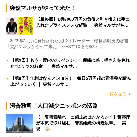
突然マルサがやって来た！
【最終回】1億6000万円の負債と引き換えに手に
入れたプライスレスな経験 ｜ 突然マルサがや…
2009年12月に発行された元FXトレーダー・磯貝清明氏の著書
『突然マルサがやって来た！～FXで10億円稼い…
【第9回】もう一度FXでリベンジ！ 種銭は差し押さえを免れ
た”ヒミツのお金” ｜ 突然マルサ…
【第8回】年利はなんと14.6％！ 毎日5万円超の延滞税が積み
上がっていく ｜ 突然マルサ…
一覧を見る
河合雅司「人口減少ニッポンの活路」
【「警察官離れ」に歯止めはかかるか？】警察庁
が本気で取り組む「警察組織の構造改革」 実
現…