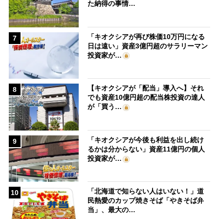
た納得の事情…
「キオクシアが再び株価10万円になる
7
日は遠い」資産3億円超のサラリーマン
投資家が…
【キオクシアが「配当」導入へ】それ
8
でも資産10億円超の配当株投資の達人
が「買う…
「キオクシアが今後も利益を出し続け
9
るかは分からない」資産11億円の個人
投資家が…
「北海道で知らない人はいない！」道
10
民熱愛のカップ焼きそば「やきそば弁
当」、最大の…