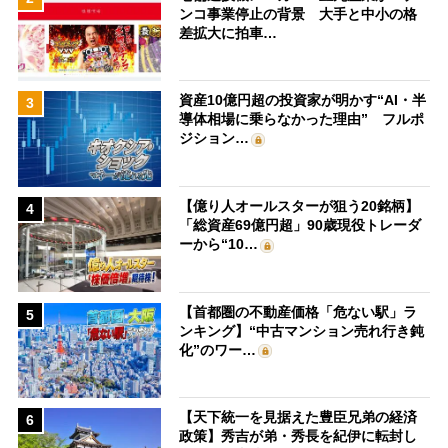
ンコ事業停止の背景 大手と中小の格
差拡大に拍車…
資産10億円超の投資家が明かす“AI・半
3
導体相場に乗らなかった理由” フルポ
ジション…
【億り人オールスターが狙う20銘柄】
4
「総資産69億円超」90歳現役トレーダ
ーから“10…
【首都圏の不動産価格「危ない駅」ラ
5
ンキング】“中古マンション売れ行き鈍
化”のワー…
【天下統一を見据えた豊臣兄弟の経済
6
政策】秀吉が弟・秀長を紀伊に転封し