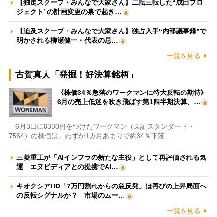
【独走スクープ・みんなで大家さん】二転三転した“成田プロ
ジェクト”の計画変更の裏で起き…
【追及スクープ・みんなで大家さん】独占入手“内部議事録”で
明かされる柳瀬健一・代表の思…
一覧を見る
古賀真人「発掘！好決算銘柄」
《株価34％急落のワークマンに特大反転の期待》
6月の売上低迷を吹き飛ばす第1四半期決算、…
6月3日に8330円をつけたワークマン（東証スタンダード・
7564）の株価は、わずか1カ月あまりで約34％下落…
三菱重工が「AIインフラの新たな主役」として再評価される気
運 エヌビディアとの提携でAI…
キオクシアHD「7万円割れからの急反発」は再びの上昇局面へ
の反転シグナルか？ 市場のムー…
一覧を見る