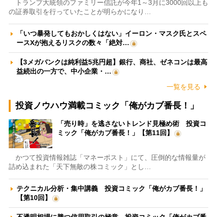
トランプ大統領のファミリー信託が今年1～3月に3000回以上も
の証券取引を行っていたことが明らかになり…
「いつ暴発してもおかしくはない」イーロン・マスク氏とスペ
ースXが抱えるリスクの数々「絶対…
【3メガバンクは純利益5兆円超】銀行、商社、ゼネコンは最高
益続出の一方で、中小企業・…
一覧を見る
投資ノウハウ満載コミック「俺がカブ番長！」
「売り時」を逃さないトレンド見極め術 投資コ
ミック「俺がカブ番長！」【第11回】
かつて投資情報雑誌「マネーポスト」にて、圧倒的な情報量が
詰め込まれた「天下無敵の株コミック」とし…
テクニカル分析・集中講義 投資コミック「俺がカブ番長！」
【第10回】
不透明相場に勝つ信用取引の極意 投資コミック「俺がカブ番