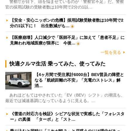
警察庁が目下、頭を悩ませているのが「警察官不足」だ。警察
官の採用試験の受験者数は10年間で2分の1以…
【安全・安心ニッポンの危機】採用試験受験者数は10年間で2
分の1以下に！ 出生数減がも…
【医療崩壊】人口減少で「医師不足」に加えて「患者不足」に
見舞われ地域医療が限界に 今後…
一覧を見る
快適クルマ生活 乗ってみた、使ってみた
【4ヶ月間で受注累計6000台】BEV普及の障壁と
なる「航続距離の不安」「充電のストレス」解
消…
あれほどもてはやされていた「EV（BEV）シフト」の潮流も、
最近では減速基調になっているように見える。…
《雪道の対応力を検証》シビアな状況で実感した「フォレスタ
ー」の真価 「ターボ」と「スト…
乗り込むと同時に「これが軽？」と戸惑うのには理由があっ