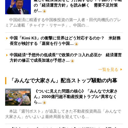
の「経済運営方針」を読み解く 需要不足対策
が…
中国経済に精通する中国株投資の第一人者・田代尚機氏のプレ
ミアム連載「チャイナ・リサーチ」。中国の…
中国「Kimi K3」の衝撃に世界はどう対応するのか？ 米財務
長官が検討する「蒸留を行う中国…
中国経済“予想外の低成長”で政策のテコ入れ必至か 経済運営
方針の修正で成長加速が予想さ…
一覧を見る
「みんなで大家さん」配当ストップ騒動の内幕
《ついに見えた問題の核心》「みんなで大家さ
ん」2000億円超不動産投資トラブル“異常なく
ら…
本誌『週刊ポスト』が追及してきた不動産投資商品「みんなで
大家さん」がいよいよ最終局面を迎えている…