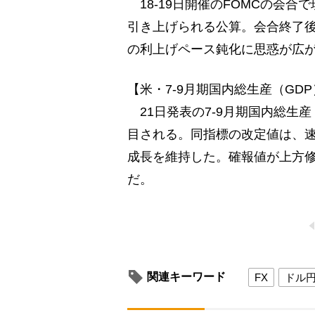
18-19日開催のFOMCの会合で現行
引き上げられる公算。会合終了後
の利上げペース鈍化に思惑が広
【米・7-9月期国内総生産（GD
21日発表の7-9月期国内総生
目される。同指標の改定値は、速
成長を維持した。確報値が上方
だ。
関連キーワード
FX
ドル