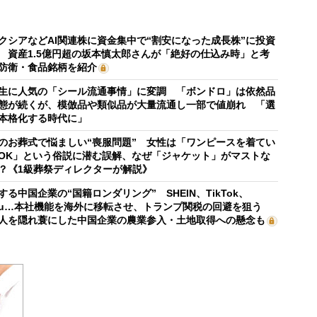
クシアなどAI関連株に資金集中で“割安になった成長株”に投資
 資産1.5億円超の坂本慎太郎さんが「絶好の仕込み時」と考
防衛・食品銘柄を紹介
生に人気の「シール流通事情」に変調 「ボンドロ」は依然品
態が続くが、模倣品や類似品が大量流通し一部で値崩れ 「選
本格化する時代に」
のお葬式で悩ましい“喪服問題” 女性は「ワンピースを着てい
OK」という俗説に潜む誤解、なぜ「ジャケット」がマストな
？《1級葬祭ディレクターが解説》
する中国企業の“国籍ロンダリング” SHEIN、TikTok、
mu…本社機能を海外に移転させ、トランプ関税の回避を狙う
人を隠れ蓑にした中国企業の農業参入・土地取得への懸念も