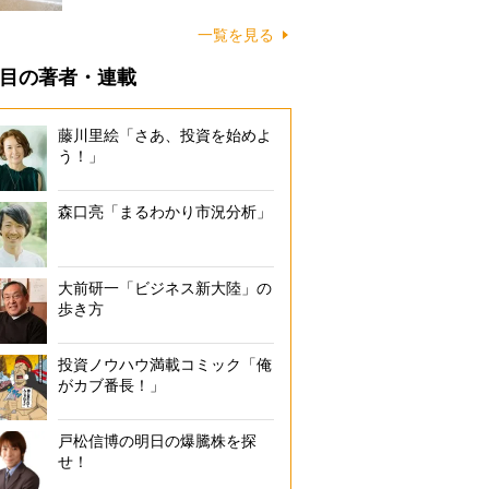
に…
一覧を見る
目の著者・連載
藤川里絵「さあ、投資を始めよ
う！」
森口亮「まるわかり市況分析」
大前研一「ビジネス新大陸」の
歩き方
投資ノウハウ満載コミック「俺
がカブ番長！」
戸松信博の明日の爆騰株を探
せ！