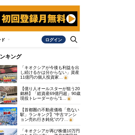
ンド
ログイン
ンキング
「キオクシアが今後も利益を出
し続けるかは分からない」資産
11億円の個人投資家…
【億り人オールスターが狙う20
銘柄】「総資産69億円超」90歳
現役トレーダーから“1…
【首都圏の不動産価格「危ない
駅」ランキング】“中古マンシ
ョン売れ行き鈍化”のワ…
「キオクシアが再び株価10万円