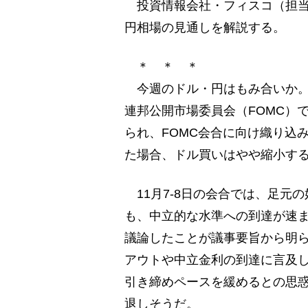
投資情報会社・フィスコ（担当・
円相場の見通しを解説する。
＊ ＊ ＊
今週のドル・円はもみ合いか。米
連邦公開市場委員会（FOMC）
られ、FOMC会合に向け織り込
た場合、ドル買いはやや縮小す
11月7-8日の会合では、足元
も、中立的な水準への到達が速ま
議論したことが議事要旨から明
アウトや中立金利の到達に言及し
引き締めペースを緩めるとの思
退しそうだ。