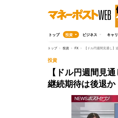
トップ
投資
ビジネス
キャリ
トップ
投資
FX
【ドル円週間見通し】
投資
【ドル円週間見通
継続期待は後退か