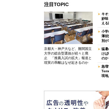
注目TOPIC
キオ
妙味
える
小学
薄状
別が
京都大・神戸大など、難関国立
猛暑
大学の総合型選抜が続々と廃
けば
止 「推薦入試の拡大」報道と
のか
現実の乖離はなぜ起きるのか
急増
Te
現地