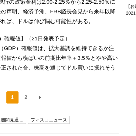
の政策金利は2.00-2.25％から2.25-2.50％に
【お
の声明、経済予測、FRB議長会見から来年以降
202
がれば、ドルは伸び悩む可能性がある。
P）確報値】（21日発表予定）
産（GDP）確報値は、拡大基調を維持できるか注
報値から横ばいの前期比年率＋3.5％とやや高い
修正された合、株高を通じてドル買いに振れそう
1
2
円週間見通し
フィスコニュース