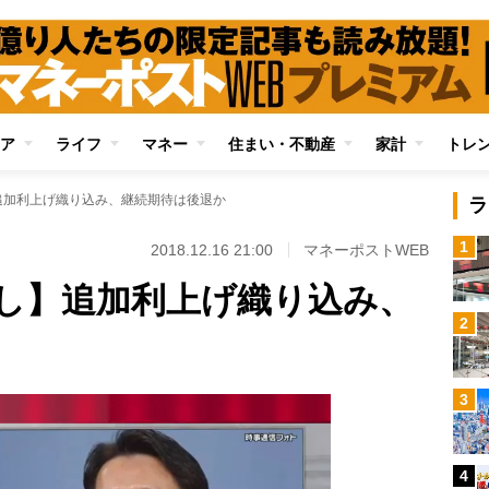
ア
ライフ
マネー
住まい・不動産
家計
トレ
追加利上げ織り込み、継続期待は後退か
ラ
1
2018.12.16 21:00
マネーポストWEB
し】追加利上げ織り込み、
2
3
4