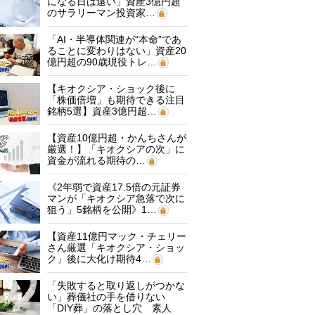
になる日は遠い」資産3億円超
のサラリーマン投資家…
「AI・半導体関連が“本命”であ
ることに変わりはない」資産20
億円超の90歳現役トレ…
【キオクシア・ショック後に
「株価倍増」も期待できる注目
銘柄5選】資産3億円超…
【資産10億円超・かんちさんが
厳選！】「キオクシアの次」に
資金が流れる期待の…
《2年弱で資産17.5倍の元証券
マンが「キオクシア急落で次に
狙う」5銘柄を公開》1…
【資産11億円マック・チェリー
さん厳選「キオクシア・ショッ
ク」後に大化け期待4…
「失敗すると取り返しがつかな
い」葬儀社の手を借りない
「DIY葬」の落とし穴 素人