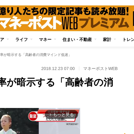
ア
ライフ
マネー
住まい・不動産
家計
トレ
率が暗示する「高齢者の消費マインド低迷」
2018.12.23 07:00
マネーポストWEB
率が暗示する「高齢者の消
もっと見る
arrow_forward_ios