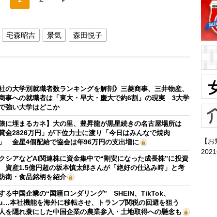
宅森昭吉
景気
森田悦子
社の大学別就職者数ランキングを解剖》三菱商事、三井物産、
商事への就職者は「東大・早大・慶大で約6割」の現実 3大学
で強い大学はどこか
俵に埋まるカネ】大の里、豊昇龍が黒星続きの名古屋場所は
賞金2826万円」が下位力士に渡り「今日はみんなで焼肉
【お
」 金星4個配給で協会は年96万円の支出増に
202
クシアなどAI関連株に資金集中で“割安になった成長株”に投資
 資産1.5億円超の坂本慎太郎さんが「絶好の仕込み時」と考
防衛・食品銘柄を紹介
する中国企業の“国籍ロンダリング” SHEIN、TikTok、
mu…本社機能を海外に移転させ、トランプ関税の回避を狙う
人を隠れ蓑にした中国企業の農業参入・土地取得への懸念も