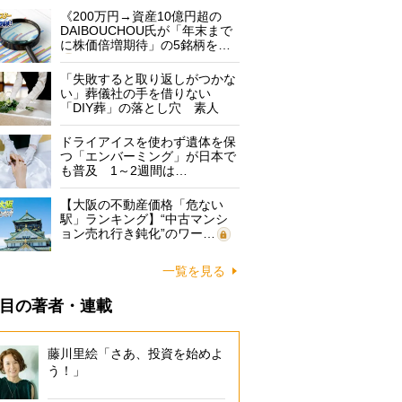
《200万円→資産10億円超の
DAIBOUCHOU氏が「年末まで
に株価倍増期待」の5銘柄を…
「失敗すると取り返しがつかな
い」葬儀社の手を借りない
「DIY葬」の落とし穴 素人
に…
ドライアイスを使わず遺体を保
つ「エンバーミング」が日本で
も普及 1～2週間は…
【大阪の不動産価格「危ない
駅」ランキング】“中古マンシ
ョン売れ行き鈍化”のワー…
一覧を見る
目の著者・連載
藤川里絵「さあ、投資を始めよ
う！」