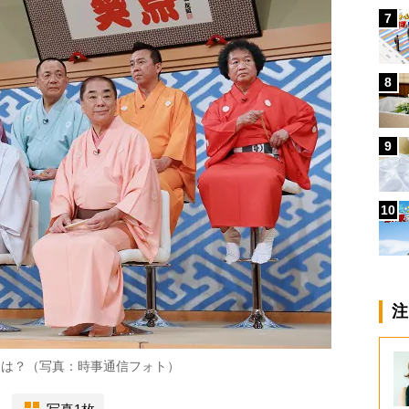
7
8
9
10
注
とは？（写真：時事通信フォト）