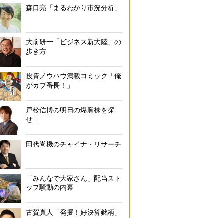
森口亮「まるわかり市況分析」
大前研一「ビジネス新大陸」の
歩き方
投資ノウハウ満載コミック「俺
がカブ番長！」
戸松信博の明日の爆騰株を探
せ！
田代尚機のチャイナ・リサーチ
「みんなで大家さん」配当スト
ップ騒動の内幕
古賀真人「発掘！好決算銘柄」