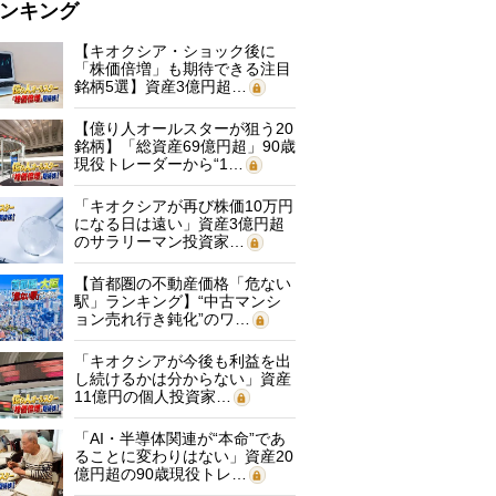
ンキング
【キオクシア・ショック後に
「株価倍増」も期待できる注目
銘柄5選】資産3億円超…
【億り人オールスターが狙う20
銘柄】「総資産69億円超」90歳
現役トレーダーから“1…
「キオクシアが再び株価10万円
になる日は遠い」資産3億円超
のサラリーマン投資家…
【首都圏の不動産価格「危ない
駅」ランキング】“中古マンシ
ョン売れ行き鈍化”のワ…
「キオクシアが今後も利益を出
し続けるかは分からない」資産
11億円の個人投資家…
「AI・半導体関連が“本命”であ
ることに変わりはない」資産20
億円超の90歳現役トレ…