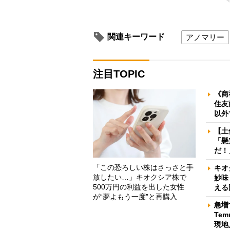
関連キーワード
アノマリー
注目TOPIC
《商
住友
以外
【土
「懸
だ！
「この恐ろしい株はさっさと手
キオ
放したい…」キオクシア株で
妙味
500万円の利益を出した女性
える
が“夢よもう一度”と再購入
急増
Te
現地