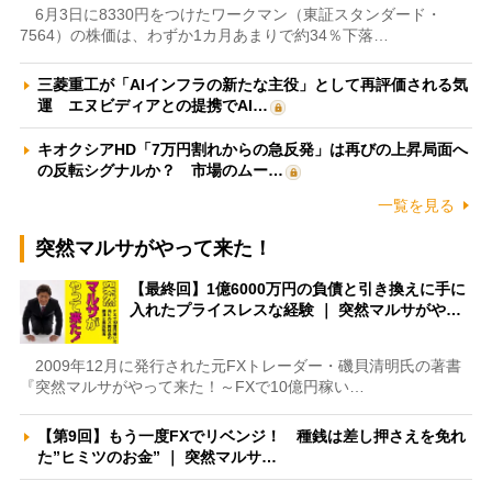
6月3日に8330円をつけたワークマン（東証スタンダード・
7564）の株価は、わずか1カ月あまりで約34％下落…
三菱重工が「AIインフラの新たな主役」として再評価される気
運 エヌビディアとの提携でAI…
キオクシアHD「7万円割れからの急反発」は再びの上昇局面へ
の反転シグナルか？ 市場のムー…
一覧を見る
突然マルサがやって来た！
【最終回】1億6000万円の負債と引き換えに手に
入れたプライスレスな経験 ｜ 突然マルサがや…
2009年12月に発行された元FXトレーダー・磯貝清明氏の著書
『突然マルサがやって来た！～FXで10億円稼い…
【第9回】もう一度FXでリベンジ！ 種銭は差し押さえを免れ
た”ヒミツのお金” ｜ 突然マルサ…