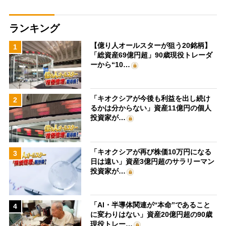
ランキング
【億り人オールスターが狙う20銘柄】
1
「総資産69億円超」90歳現役トレーダ
ーから“10…
「キオクシアが今後も利益を出し続け
2
るかは分からない」資産11億円の個人
投資家が…
「キオクシアが再び株価10万円になる
3
日は遠い」資産3億円超のサラリーマン
投資家が…
「AI・半導体関連が“本命”であること
4
に変わりはない」資産20億円超の90歳
現役トレー…