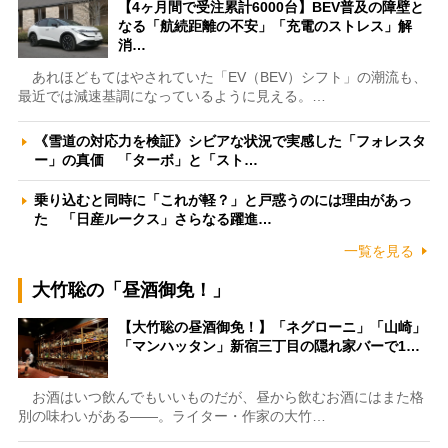
【4ヶ月間で受注累計6000台】BEV普及の障壁と
なる「航続距離の不安」「充電のストレス」解
消…
あれほどもてはやされていた「EV（BEV）シフト」の潮流も、
最近では減速基調になっているように見える。…
《雪道の対応力を検証》シビアな状況で実感した「フォレスタ
ー」の真価 「ターボ」と「スト…
乗り込むと同時に「これが軽？」と戸惑うのには理由があっ
た 「日産ルークス」さらなる躍進…
一覧を見る
大竹聡の「昼酒御免！」
【大竹聡の昼酒御免！】「ネグローニ」「山崎」
「マンハッタン」新宿三丁目の隠れ家バーで1…
お酒はいつ飲んでもいいものだが、昼から飲むお酒にはまた格
別の味わいがある――。ライター・作家の大竹…