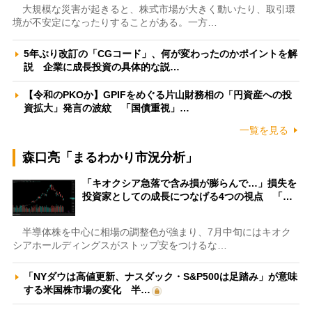
大規模な災害が起きると、株式市場が大きく動いたり、取引環
境が不安定になったりすることがある。一方…
5年ぶり改訂の「CGコード」、何が変わったのかポイントを解
説 企業に成長投資の具体的な説…
【令和のPKOか】GPIFをめぐる片山財務相の「円資産への投
資拡大」発言の波紋 「国債重視」…
一覧を見る
森口亮「まるわかり市況分析」
「キオクシア急落で含み損が膨らんで…」損失を
投資家としての成長につなげる4つの視点 「…
半導体株を中心に相場の調整色が強まり、7月中旬にはキオク
シアホールディングスがストップ安をつけるな…
「NYダウは高値更新、ナスダック・S&P500は足踏み」が意味
する米国株市場の変化 半…