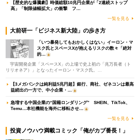
【歴史的な爆騰劇】時価総額10兆円企業が「2連続ストップ
高」「制限値幅拡大」の衝撃 フ…
一覧を見る
大前研一「ビジネス新大陸」の歩き方
「いつ暴発してもおかしくはない」イーロン・マ
スク氏とスペースXが抱えるリスクの数々「絶対
的…
宇宙開発企業「スペースX」の上場で史上初の「兆万長者（ト
リリオネア）」となったイーロン・マスク氏。…
【3メガバンクは純利益5兆円超】銀行、商社、ゼネコンは最高
益続出の一方で、中小企業・…
急増する中国企業の“国籍ロンダリング” SHEIN、TikTok、
Temu…本社機能を海外に移転させ…
一覧を見る
投資ノウハウ満載コミック「俺がカブ番長！」