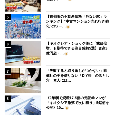
【首都圏の不動産価格「危ない駅」ラ
5
ンキング】“中古マンション売れ行き鈍
化”のワー…
【キオクシア・ショック後に「株価倍
6
増」も期待できる注目銘柄5選】資産3
億円超・…
「失敗すると取り返しがつかない」葬
7
儀社の手を借りない「DIY葬」の落とし
穴 素人には…
《2年弱で資産17.5倍の元証券マンが
8
「キオクシア急落で次に狙う」5銘柄を
公開》10…