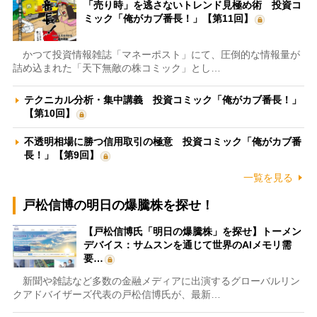
「売り時」を逃さないトレンド見極め術 投資コ
ミック「俺がカブ番長！」【第11回】
かつて投資情報雑誌「マネーポスト」にて、圧倒的な情報量が
詰め込まれた「天下無敵の株コミック」とし…
テクニカル分析・集中講義 投資コミック「俺がカブ番長！」
【第10回】
不透明相場に勝つ信用取引の極意 投資コミック「俺がカブ番
長！」【第9回】
一覧を見る
戸松信博の明日の爆騰株を探せ！
【戸松信博氏「明日の爆騰株」を探せ】トーメン
デバイス：サムスンを通じて世界のAIメモリ需
要…
新聞や雑誌など多数の金融メディアに出演するグローバルリン
クアドバイザーズ代表の戸松信博氏が、最新…