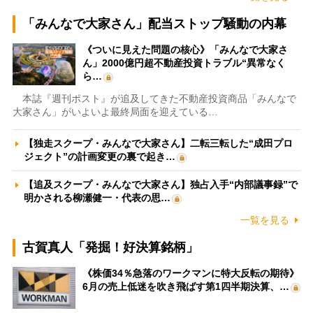
「みんなで大家さん」配当ストップ騒動の内幕
《ついに見えた問題の核心》「みんなで大家さ
ん」2000億円超不動産投資トラブル“異常なく
ら…
本誌『週刊ポスト』が追及してきた不動産投資商品「みんなで
大家さん」がいよいよ最終局面を迎えている…
【独走スクープ・みんなで大家さん】二転三転した“成田プロ
ジェクト”の計画変更の裏で起き…
【追及スクープ・みんなで大家さん】独占入手“内部議事録”で
明かされる柳瀬健一・代表の思…
一覧を見る
古賀真人「発掘！好決算銘柄」
《株価34％急落のワークマンに特大反転の期待》
6月の売上低迷を吹き飛ばす第1四半期決算、…