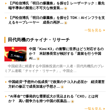
【戸松信博氏「明日の爆騰株」を探せ】レーザーテック：最先
端半導体の製造に不可欠な検査装…
【戸松信博氏「明日の爆騰株」を探せ】TDK：AIインフラを支
えるキープレーヤー 成長の再評…
一覧を見る
田代尚機のチャイナ・リサーチ
中国「Kimi K3」の衝撃に世界はどう対応するの
か？ 米財務長官が検討する「蒸留を行う中国
AI…
中国経済に精通する中国株投資の第一人者・田代尚機氏のプレ
ミアム連載「チャイナ・リサーチ」。中国企…
中国経済“予想外の低成長”で政策のテコ入れ必至か 経済運営
方針の修正で成長加速が予想さ…
“AI革命”で爆発的な需要拡大が見込まれる「CXO」とは何
か？ 高い競争力を持つ中国の医薬品…
一覧を見る