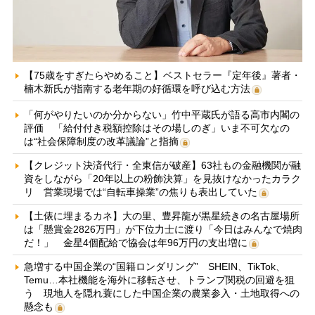
【75歳をすぎたらやめること】ベストセラー『定年後』著者・
楠木新氏が指南する老年期の好循環を呼び込む方法
「何がやりたいのか分からない」竹中平蔵氏が語る高市内閣の
評価 「給付付き税額控除はその場しのぎ」いま不可欠なの
は“社会保障制度の改革議論”と指摘
【クレジット決済代行・全東信が破産】63社もの金融機関が融
資をしながら「20年以上の粉飾決算」を見抜けなかったカラク
リ 営業現場では“自転車操業”の焦りも表出していた
【土俵に埋まるカネ】大の里、豊昇龍が黒星続きの名古屋場所
は「懸賞金2826万円」が下位力士に渡り「今日はみんなで焼肉
だ！」 金星4個配給で協会は年96万円の支出増に
急増する中国企業の“国籍ロンダリング” SHEIN、TikTok、
Temu…本社機能を海外に移転させ、トランプ関税の回避を狙
う 現地人を隠れ蓑にした中国企業の農業参入・土地取得への
懸念も