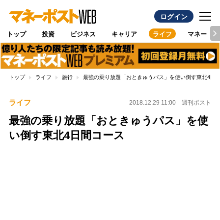
ログイン
トップ
投資
ビジネス
キャリア
ライフ
マネー
トップ
ライフ
旅行
最強の乗り放題「おときゅうパス」を使い倒す東北4日
ライフ
2018.12.29 11:00
週刊ポスト
最強の乗り放題「おときゅうパス」を使
い倒す東北4日間コース
Loaded
:
100.00%
/
Unmute