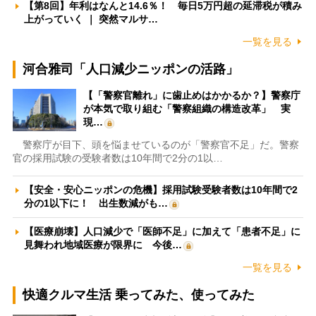
【第8回】年利はなんと14.6％！ 毎日5万円超の延滞税が積み
上がっていく ｜ 突然マルサ…
一覧を見る
河合雅司「人口減少ニッポンの活路」
【「警察官離れ」に歯止めはかかるか？】警察庁
が本気で取り組む「警察組織の構造改革」 実
現…
警察庁が目下、頭を悩ませているのが「警察官不足」だ。警察
官の採用試験の受験者数は10年間で2分の1以…
【安全・安心ニッポンの危機】採用試験受験者数は10年間で2
分の1以下に！ 出生数減がも…
【医療崩壊】人口減少で「医師不足」に加えて「患者不足」に
見舞われ地域医療が限界に 今後…
一覧を見る
快適クルマ生活 乗ってみた、使ってみた