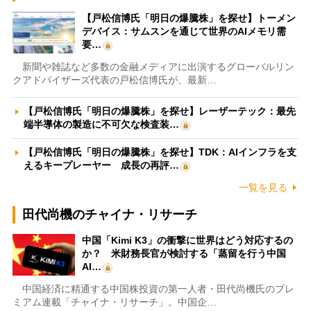
【戸松信博氏「明日の爆騰株」を探せ】トーメン
デバイス：サムスンを通じて世界のAIメモリ需
要…
新聞や雑誌など多数の金融メディアに出演するグローバルリン
クアドバイザーズ代表の戸松信博氏が、最新…
【戸松信博氏「明日の爆騰株」を探せ】レーザーテック：最先
端半導体の製造に不可欠な検査装…
【戸松信博氏「明日の爆騰株」を探せ】TDK：AIインフラを支
えるキープレーヤー 成長の再評…
一覧を見る
田代尚機のチャイナ・リサーチ
中国「Kimi K3」の衝撃に世界はどう対応するの
か？ 米財務長官が検討する「蒸留を行う中国
AI…
中国経済に精通する中国株投資の第一人者・田代尚機氏のプレ
ミアム連載「チャイナ・リサーチ」。中国企…