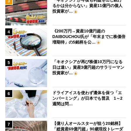
「キオクシアが今後も利益を出し続け
3
るかは分からない」資産11億円の個人
投資家が…
《200万円→資産10億円超の
4
DAIBOUCHOU氏が「年末までに株価倍
増期待」の5銘柄を公…
「キオクシアが再び株価10万円になる
5
日は遠い」資産3億円超のサラリーマン
投資家が…
ドライアイスを使わず遺体を保つ「エ
6
ンバーミング」が日本でも普及 1～2
週間は問…
【億り人オールスターが狙う20銘柄】
7
「総資産69億円超」90歳現役トレーダ