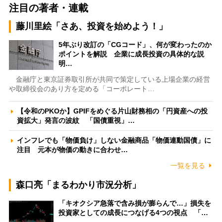
注目の著者・連載
藤川里絵「さあ、投資を始めよう！」
5年ぶり改訂の「CGコード」、何が変わったのか
ポイントを解説 企業に成長投資の具体的な説
明…
金融庁と東京証券取引所が共同で策定している上場企業の経営
や取締役会のあり方を定める「コーポレート…
【令和のPKOか】GPIFをめぐる片山財務相の「円資産への投
資拡大」発言の波紋 「国債重視」…
インフレでも「物価負け」しない金融商品「物価連動国債」に
注目 元本が物価の動きに合わせ…
一覧を見る
森口亮「まるわかり市況分析」
「キオクシア急落で含み損が膨らんで…」損失を
投資家としての成長につなげる4つの視点 「…