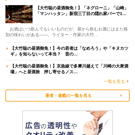
【大竹聡の昼酒御免！】「ネグローニ」「山崎」
「マンハッタン」新宿三丁目の隠れ家バーで1…
お酒はいつ飲んでもいいものだが、昼から飲むお酒にはまた格
別の味わいがある――。ライター・作家の大竹…
【大竹聡の昼酒御免！】今の若者は「なめろう」や「キヌカツ
ギ」を知らないって本当？ 昔の…
【大竹聡の昼酒御免！】京急線で多摩川越えて「川崎の大衆酒
場」へと昼酒旅 押し寄せるノス…
一覧を見る
著者・連載の一覧を見る