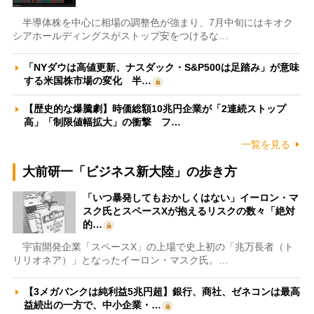
半導体株を中心に相場の調整色が強まり、7月中旬にはキオク
シアホールディングスがストップ安をつけるな…
「NYダウは高値更新、ナスダック・S&P500は足踏み」が意味
する米国株市場の変化 半…
【歴史的な爆騰劇】時価総額10兆円企業が「2連続ストップ
高」「制限値幅拡大」の衝撃 フ…
一覧を見る
大前研一「ビジネス新大陸」の歩き方
「いつ暴発してもおかしくはない」イーロン・マ
スク氏とスペースXが抱えるリスクの数々「絶対
的…
宇宙開発企業「スペースX」の上場で史上初の「兆万長者（ト
リリオネア）」となったイーロン・マスク氏。…
【3メガバンクは純利益5兆円超】銀行、商社、ゼネコンは最高
益続出の一方で、中小企業・…