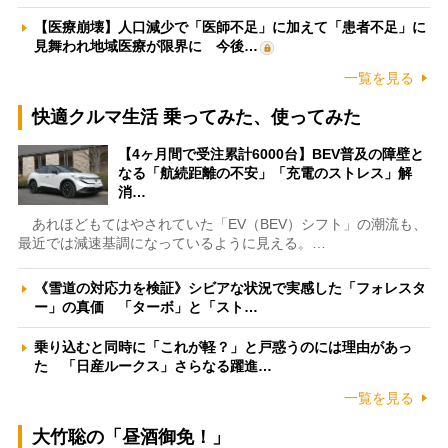
【医療崩壊】人口減少で「医師不足」に加えて「患者不足」に
見舞われ地域医療が限界に 今後…
一覧を見る
快適クルマ生活 乗ってみた、使ってみた
【4ヶ月間で受注累計6000台】BEV普及の障壁と
なる「航続距離の不安」「充電のストレス」解
消…
あれほどもてはやされていた「EV（BEV）シフト」の潮流も、
最近では減速基調になっているように見える。…
《雪道の対応力を検証》シビアな状況で実感した「フォレスタ
ー」の真価 「ターボ」と「スト…
乗り込むと同時に「これが軽？」と戸惑うのには理由があっ
た 「日産ルークス」さらなる躍進…
一覧を見る
大竹聡の「昼酒御免！」