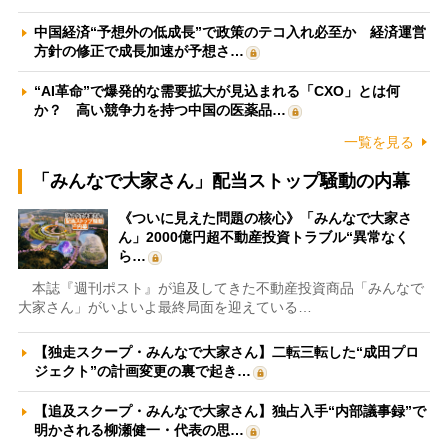
中国経済“予想外の低成長”で政策のテコ入れ必至か 経済運営
方針の修正で成長加速が予想さ…
“AI革命”で爆発的な需要拡大が見込まれる「CXO」とは何
か？ 高い競争力を持つ中国の医薬品…
一覧を見る
「みんなで大家さん」配当ストップ騒動の内幕
《ついに見えた問題の核心》「みんなで大家さ
ん」2000億円超不動産投資トラブル“異常なく
ら…
本誌『週刊ポスト』が追及してきた不動産投資商品「みんなで
大家さん」がいよいよ最終局面を迎えている…
【独走スクープ・みんなで大家さん】二転三転した“成田プロ
ジェクト”の計画変更の裏で起き…
【追及スクープ・みんなで大家さん】独占入手“内部議事録”で
明かされる柳瀬健一・代表の思…