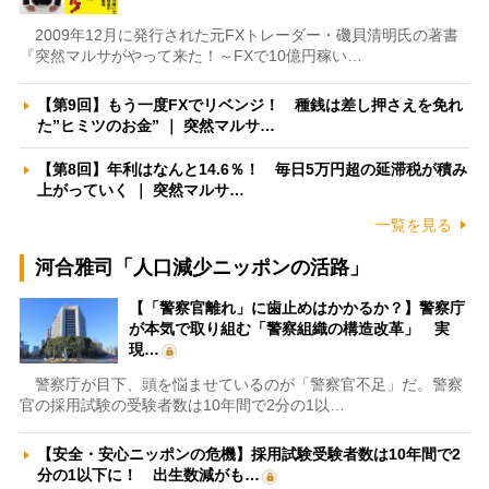
2009年12月に発行された元FXトレーダー・磯貝清明氏の著書
『突然マルサがやって来た！～FXで10億円稼い…
【第9回】もう一度FXでリベンジ！ 種銭は差し押さえを免れ
た”ヒミツのお金” ｜ 突然マルサ…
【第8回】年利はなんと14.6％！ 毎日5万円超の延滞税が積み
上がっていく ｜ 突然マルサ…
一覧を見る
河合雅司「人口減少ニッポンの活路」
【「警察官離れ」に歯止めはかかるか？】警察庁
が本気で取り組む「警察組織の構造改革」 実
現…
警察庁が目下、頭を悩ませているのが「警察官不足」だ。警察
官の採用試験の受験者数は10年間で2分の1以…
【安全・安心ニッポンの危機】採用試験受験者数は10年間で2
分の1以下に！ 出生数減がも…