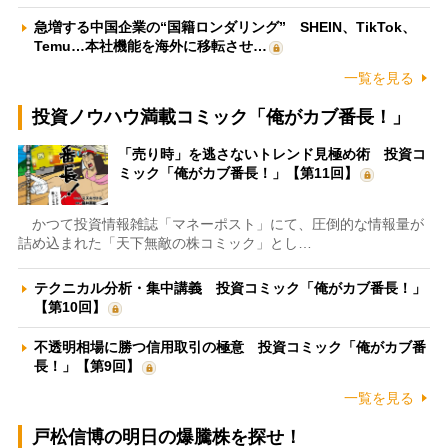
急増する中国企業の“国籍ロンダリング” SHEIN、TikTok、
Temu…本社機能を海外に移転させ…
一覧を見る
投資ノウハウ満載コミック「俺がカブ番長！」
「売り時」を逃さないトレンド見極め術 投資コ
ミック「俺がカブ番長！」【第11回】
かつて投資情報雑誌「マネーポスト」にて、圧倒的な情報量が
詰め込まれた「天下無敵の株コミック」とし…
テクニカル分析・集中講義 投資コミック「俺がカブ番長！」
【第10回】
不透明相場に勝つ信用取引の極意 投資コミック「俺がカブ番
長！」【第9回】
一覧を見る
戸松信博の明日の爆騰株を探せ！