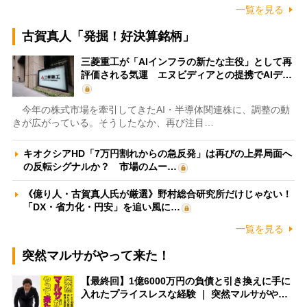
一覧を見る
古賀真人「発掘！好決算銘柄」
三菱重工が「AIインフラの新たな主役」として再
評価される気運 エヌビディアとの提携でAIデ…
今年の株式市場を牽引してきたAI・半導体関連株に、調整の動
きが広がっている。そうしたなか、再び注目…
キオクシアHD「7万円割れからの急反発」は再びの上昇局面へ
の反転シグナルか？ 市場のムー…
《億り人・古賀真人氏が厳選》野村総合研究所だけじゃない！
「DX・省力化・円安」を追い風に…
一覧を見る
突然マルサがやって来た！
【最終回】1億6000万円の負債と引き換えに手に
入れたプライスレスな経験 ｜ 突然マルサがや…