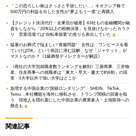
「この恐ろしい株はさっさと手放したい…」キオクシア株で
500万円の利益を出した女性が“夢よもう一度”と再購入
【クレジット決済代行・全東信が破産】63社もの金融機関が融
資をしながら「20年以上の粉飾決算」を見抜けなかったカラク
リ 営業現場では“自転車操業”の焦りも表出していた
猛暑のお葬式で悩ましい“喪服問題” 女性は「ワンピースを着
ていけばOK」という俗説に潜む誤解、なぜ「ジャケット」が
マストなのか？《1級葬祭ディレクターが解説》
《商社の大学別就職者数ランキングを解剖》三菱商事、三井物
産、住友商事への就職者は「東大・早大・慶大で約6割」の現
実 3大学以外で強い大学はどこか
急増する中国企業の“国籍ロンダリング” SHEIN、TikTok、
Temu…本社機能を海外に移転させ、トランプ関税の回避を狙
う 現地人を隠れ蓑にした中国企業の農業参入・土地取得への
懸念も
関連記事