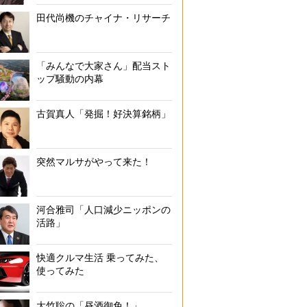
田代尚機のチャイナ・リサーチ
「みんなで大家さん」配当スト
ップ騒動の内幕
古賀真人「発掘！好決算銘柄」
突然マルサがやって来た！
河合雅司「人口減少ニッポンの
活路」
快適クルマ生活 乗ってみた、
使ってみた
大竹聡の「昼酒御免！」