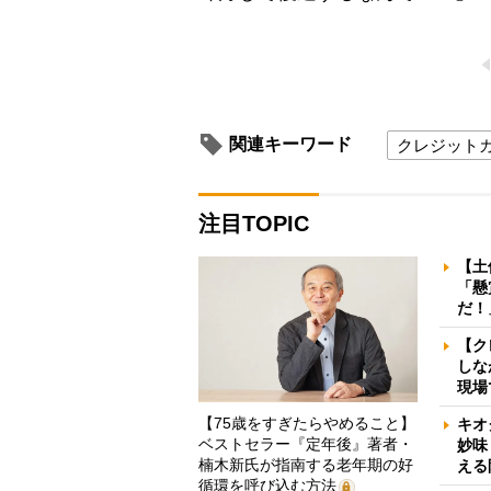
関連キーワード
クレジット
注目TOPIC
【土
「懸
だ！
【ク
しな
現場
【75歳をすぎたらやめること】
キオ
ベストセラー『定年後』著者・
妙味
楠木新氏が指南する老年期の好
える
循環を呼び込む方法