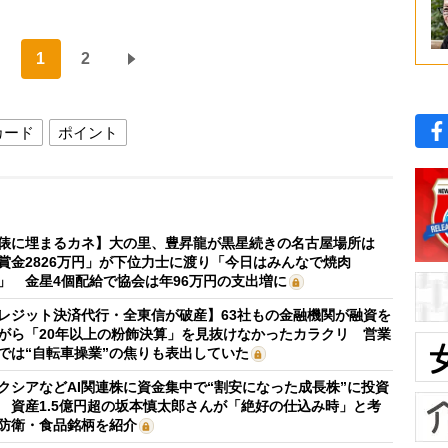
1
2
カード
ポイント
俵に埋まるカネ】大の里、豊昇龍が黒星続きの名古屋場所は
賞金2826万円」が下位力士に渡り「今日はみんなで焼肉
」 金星4個配給で協会は年96万円の支出増に
レジット決済代行・全東信が破産】63社もの金融機関が融資を
がら「20年以上の粉飾決算」を見抜けなかったカラクリ 営業
では“自転車操業”の焦りも表出していた
クシアなどAI関連株に資金集中で“割安になった成長株”に投資
 資産1.5億円超の坂本慎太郎さんが「絶好の仕込み時」と考
防衛・食品銘柄を紹介