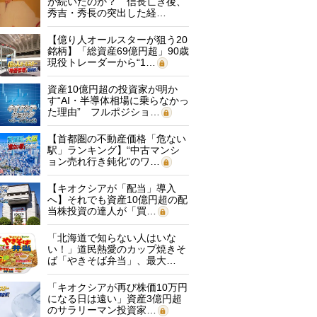
が続いたのか？ 信長亡き後、
秀吉・秀長の突出した経…
【億り人オールスターが狙う20
銘柄】「総資産69億円超」90歳
現役トレーダーから“1…
資産10億円超の投資家が明か
す“AI・半導体相場に乗らなかっ
た理由” フルポジショ…
【首都圏の不動産価格「危ない
駅」ランキング】“中古マンシ
ョン売れ行き鈍化”のワ…
【キオクシアが「配当」導入
へ】それでも資産10億円超の配
当株投資の達人が「買…
「北海道で知らない人はいな
い！」道民熱愛のカップ焼きそ
ば「やきそば弁当」、最大…
「キオクシアが再び株価10万円
になる日は遠い」資産3億円超
のサラリーマン投資家…