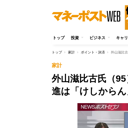
トップ
投資
ビジネス
キャリ
トップ
家計
ポイント・決済
外山滋比古
家計
外山滋比古氏（9
進は「けしからん