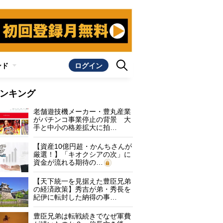
ンド
ログイン
ンキング
老舗遊技機メーカー・豊丸産業
がパチンコ事業停止の背景 大
手と中小の格差拡大に拍…
【資産10億円超・かんちさんが
厳選！】「キオクシアの次」に
資金が流れる期待の…
【天下統一を見据えた豊臣兄弟
の経済政策】秀吉が弟・秀長を
紀伊に転封した納得の事…
豊臣兄弟は転戦続きでなぜ軍費