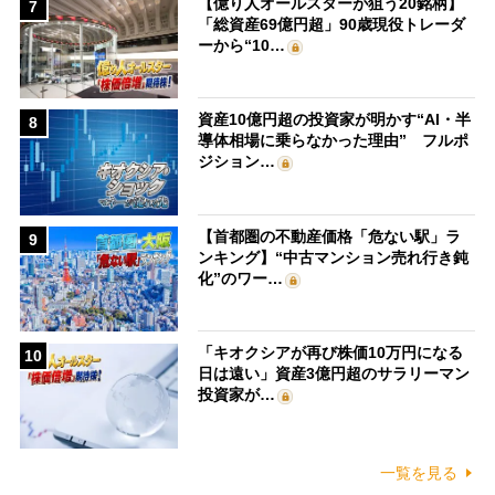
【億り人オールスターが狙う20銘柄】
7
「総資産69億円超」90歳現役トレーダ
ーから“10…
資産10億円超の投資家が明かす“AI・半
8
導体相場に乗らなかった理由” フルポ
ジション…
【首都圏の不動産価格「危ない駅」ラ
9
ンキング】“中古マンション売れ行き鈍
化”のワー…
「キオクシアが再び株価10万円になる
10
日は遠い」資産3億円超のサラリーマン
投資家が…
一覧を見る