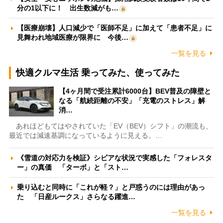
分の1以下に！ 出生数減がも…
【医療崩壊】人口減少で「医師不足」に加えて「患者不足」に
見舞われ地域医療が限界に 今後…
一覧を見る
快適クルマ生活 乗ってみた、使ってみた
【4ヶ月間で受注累計6000台】BEV普及の障壁と
なる「航続距離の不安」「充電のストレス」解
消…
あれほどもてはやされていた「EV（BEV）シフト」の潮流も、
最近では減速基調になっているように見える。…
《雪道の対応力を検証》シビアな状況で実感した「フォレスタ
ー」の真価 「ターボ」と「スト…
乗り込むと同時に「これが軽？」と戸惑うのには理由があっ
た 「日産ルークス」さらなる躍進…
一覧を見る