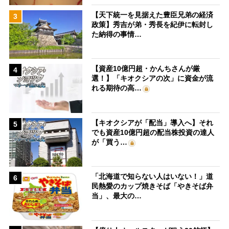
【天下統一を見据えた豊臣兄弟の経済
3
政策】秀吉が弟・秀長を紀伊に転封し
た納得の事情…
【資産10億円超・かんちさんが厳
4
選！】「キオクシアの次」に資金が流
れる期待の高…
【キオクシアが「配当」導入へ】それ
5
でも資産10億円超の配当株投資の達人
が「買う…
「北海道で知らない人はいない！」道
6
民熱愛のカップ焼きそば「やきそば弁
当」、最大の…