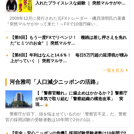
入れたプライスレスな経験 ｜ 突然マルサがや…
2009年12月に発行された元FXトレーダー・磯貝清明氏の著書
『突然マルサがやって来た！～FXで10億円稼い…
【第9回】もう一度FXでリベンジ！ 種銭は差し押さえを免れ
た”ヒミツのお金” ｜ 突然マルサ…
【第8回】年利はなんと14.6％！ 毎日5万円超の延滞税が積み
上がっていく ｜ 突然マルサ…
一覧を見る
河合雅司「人口減少ニッポンの活路」
【「警察官離れ」に歯止めはかかるか？】警察庁
が本気で取り組む「警察組織の構造改革」 実
現…
警察庁が目下、頭を悩ませているのが「警察官不足」だ。警察
官の採用試験の受験者数は10年間で2分の1以…
【安全・安心ニッポンの危機】採用試験受験者数は10年間で2