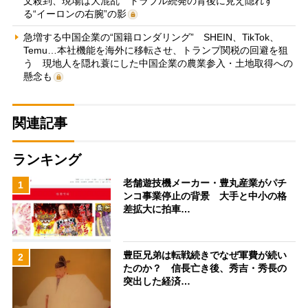
文殺到、現場は大混乱 トラブル続発の背後に見え隠れす
る“イーロンの右腕”の影
急増する中国企業の“国籍ロンダリング” SHEIN、TikTok、
Temu…本社機能を海外に移転させ、トランプ関税の回避を狙
う 現地人を隠れ蓑にした中国企業の農業参入・土地取得への
懸念も
関連記事
ランキング
老舗遊技機メーカー・豊丸産業がパチ
1
ンコ事業停止の背景 大手と中小の格
差拡大に拍車…
豊臣兄弟は転戦続きでなぜ軍費が続い
2
たのか？ 信長亡き後、秀吉・秀長の
突出した経済…