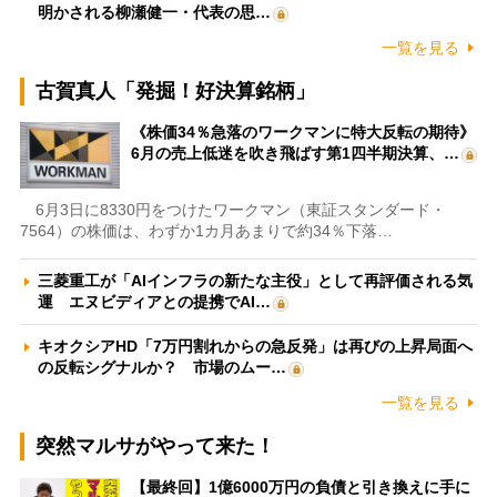
明かされる柳瀬健一・代表の思…
一覧を見る
古賀真人「発掘！好決算銘柄」
《株価34％急落のワークマンに特大反転の期待》
6月の売上低迷を吹き飛ばす第1四半期決算、…
6月3日に8330円をつけたワークマン（東証スタンダード・
7564）の株価は、わずか1カ月あまりで約34％下落…
三菱重工が「AIインフラの新たな主役」として再評価される気
運 エヌビディアとの提携でAI…
キオクシアHD「7万円割れからの急反発」は再びの上昇局面へ
の反転シグナルか？ 市場のムー…
一覧を見る
突然マルサがやって来た！
【最終回】1億6000万円の負債と引き換えに手に