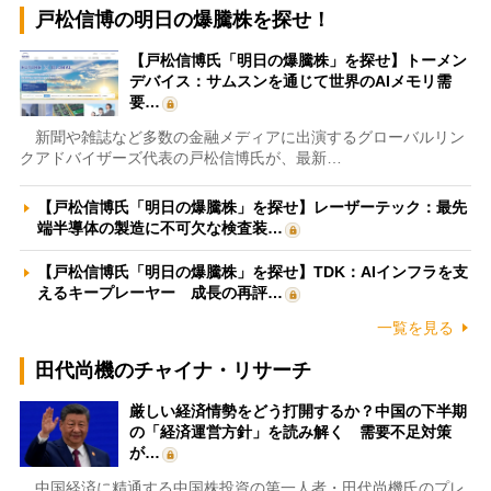
戸松信博の明日の爆騰株を探せ！
【戸松信博氏「明日の爆騰株」を探せ】トーメン
デバイス：サムスンを通じて世界のAIメモリ需
要…
新聞や雑誌など多数の金融メディアに出演するグローバルリン
クアドバイザーズ代表の戸松信博氏が、最新…
【戸松信博氏「明日の爆騰株」を探せ】レーザーテック：最先
端半導体の製造に不可欠な検査装…
【戸松信博氏「明日の爆騰株」を探せ】TDK：AIインフラを支
えるキープレーヤー 成長の再評…
一覧を見る
田代尚機のチャイナ・リサーチ
厳しい経済情勢をどう打開するか？中国の下半期
の「経済運営方針」を読み解く 需要不足対策
が…
中国経済に精通する中国株投資の第一人者・田代尚機氏のプレ