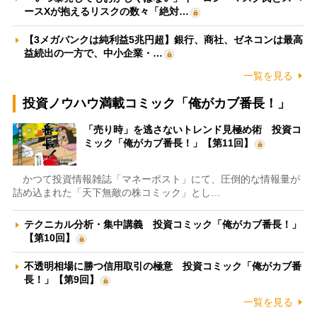
ースXが抱えるリスクの数々「絶対…
【3メガバンクは純利益5兆円超】銀行、商社、ゼネコンは最高
益続出の一方で、中小企業・…
一覧を見る
投資ノウハウ満載コミック「俺がカブ番長！」
「売り時」を逃さないトレンド見極め術 投資コ
ミック「俺がカブ番長！」【第11回】
かつて投資情報雑誌「マネーポスト」にて、圧倒的な情報量が
詰め込まれた「天下無敵の株コミック」とし…
テクニカル分析・集中講義 投資コミック「俺がカブ番長！」
【第10回】
不透明相場に勝つ信用取引の極意 投資コミック「俺がカブ番
長！」【第9回】
一覧を見る