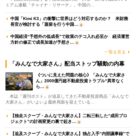
ミアム連載「チャイナ・リサーチ」。中国の…
中国「Kimi K3」の衝撃に世界はどう対応するのか？ 米財務
長官が検討する「蒸留を行う中国…
中国経済“予想外の低成長”で政策のテコ入れ必至か 経済運営
方針の修正で成長加速が予想さ…
一覧を見る
「みんなで大家さん」配当ストップ騒動の内幕
《ついに見えた問題の核心》「みんなで大家さ
ん」2000億円超不動産投資トラブル“異常なく
ら…
本誌『週刊ポスト』が追及してきた不動産投資商品「みんなで
大家さん」がいよいよ最終局面を迎えている…
【独走スクープ・みんなで大家さん】二転三転した“成田プロ
ジェクト”の計画変更の裏で起き…
【追及スクープ・みんなで大家さん】独占入手“内部議事録”で