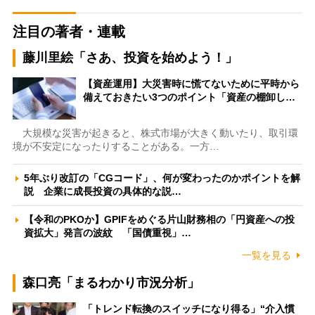
注目の著者・連載
藤川里絵「さあ、投資を始めよう！」
【資産運用】大災害時に慌てないために平時から
備えておきたい3つのポイント「資産の棚卸し…
大規模な災害が起きると、株式市場が大きく動いたり、取引環
境が不安定になったりすることがある。一方…
5年ぶり改訂の「CGコード」、何が変わったのかポイントを解
説 企業に成長投資の具体的な説…
【令和のPKOか】GPIFをめぐる片山財務相の「円資産への投
資拡大」発言の波紋 「国債重視」…
一覧を見る
森口亮「まるわかり市況分析」
「トレンド転換のスイッチになり得る」“介入慣