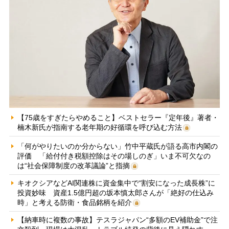
【75歳をすぎたらやめること】ベストセラー『定年後』著者・
楠木新氏が指南する老年期の好循環を呼び込む方法
「何がやりたいのか分からない」竹中平蔵氏が語る高市内閣の
評価 「給付付き税額控除はその場しのぎ」いま不可欠なの
は“社会保障制度の改革議論”と指摘
キオクシアなどAI関連株に資金集中で“割安になった成長株”に
投資妙味 資産1.5億円超の坂本慎太郎さんが「絶好の仕込み
時」と考える防衛・食品銘柄を紹介
【納車時に複数の事故】テスラジャパン“多額のEV補助金”で注