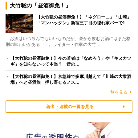
大竹聡の「昼酒御免！」
【大竹聡の昼酒御免！】「ネグローニ」「山崎」
「マンハッタン」新宿三丁目の隠れ家バーで1…
お酒はいつ飲んでもいいものだが、昼から飲むお酒にはまた格
別の味わいがある――。ライター・作家の大竹…
【大竹聡の昼酒御免！】今の若者は「なめろう」や「キヌカツ
ギ」を知らないって本当？ 昔の…
【大竹聡の昼酒御免！】京急線で多摩川越えて「川崎の大衆酒
場」へと昼酒旅 押し寄せるノス…
一覧を見る
著者・連載の一覧を見る