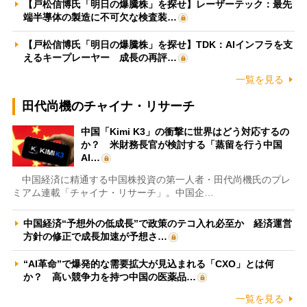
【戸松信博氏「明日の爆騰株」を探せ】レーザーテック：最先
端半導体の製造に不可欠な検査装…
【戸松信博氏「明日の爆騰株」を探せ】TDK：AIインフラを支
えるキープレーヤー 成長の再評…
一覧を見る
田代尚機のチャイナ・リサーチ
中国「Kimi K3」の衝撃に世界はどう対応するの
か？ 米財務長官が検討する「蒸留を行う中国
AI…
中国経済に精通する中国株投資の第一人者・田代尚機氏のプレ
ミアム連載「チャイナ・リサーチ」。中国企…
中国経済“予想外の低成長”で政策のテコ入れ必至か 経済運営
方針の修正で成長加速が予想さ…
“AI革命”で爆発的な需要拡大が見込まれる「CXO」とは何
か？ 高い競争力を持つ中国の医薬品…
一覧を見る