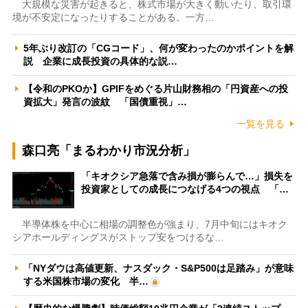
大規模な災害が起きると、株式市場が大きく動いたり、取引環
境が不安定になったりすることがある。一方…
5年ぶり改訂の「CGコード」、何が変わったのかポイントを解
説 企業に成長投資の具体的な説…
【令和のPKOか】GPIFをめぐる片山財務相の「円資産への投
資拡大」発言の波紋 「国債重視」…
一覧を見る
森口亮「まるわかり市況分析」
「キオクシア急落で含み損が膨らんで…」損失を
投資家としての成長につなげる4つの視点 「…
半導体株を中心に相場の調整色が強まり、7月中旬にはキオク
シアホールディングスがストップ安をつけるな…
「NYダウは高値更新、ナスダック・S&P500は足踏み」が意味
する米国株市場の変化 半…