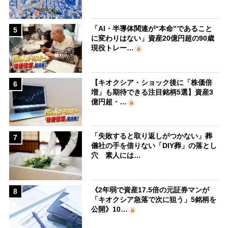
「AI・半導体関連が“本命”であること
5
に変わりはない」資産20億円超の90歳
現役トレー…
【キオクシア・ショック後に「株価倍
6
増」も期待できる注目銘柄5選】資産3
億円超・…
「失敗すると取り返しがつかない」葬
7
儀社の手を借りない「DIY葬」の落とし
穴 素人には…
《2年弱で資産17.5倍の元証券マンが
8
「キオクシア急落で次に狙う」5銘柄を
公開》10…