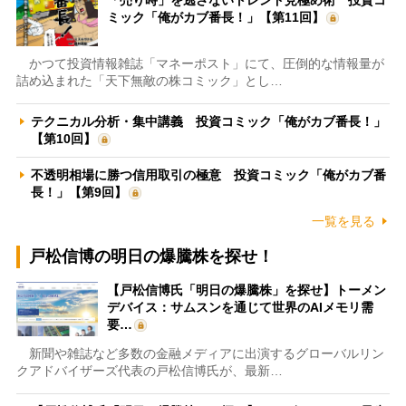
ミック「俺がカブ番長！」【第11回】
かつて投資情報雑誌「マネーポスト」にて、圧倒的な情報量が
詰め込まれた「天下無敵の株コミック」とし…
テクニカル分析・集中講義 投資コミック「俺がカブ番長！」
【第10回】
不透明相場に勝つ信用取引の極意 投資コミック「俺がカブ番
長！」【第9回】
一覧を見る
戸松信博の明日の爆騰株を探せ！
【戸松信博氏「明日の爆騰株」を探せ】トーメン
デバイス：サムスンを通じて世界のAIメモリ需
要…
新聞や雑誌など多数の金融メディアに出演するグローバルリン
クアドバイザーズ代表の戸松信博氏が、最新…