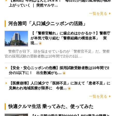
【第8回】年利はなんと14.6％！ 毎日5万円超の延滞税が積み
上がっていく ｜ 突然マルサ…
一覧を見る
河合雅司「人口減少ニッポンの活路」
【「警察官離れ」に歯止めはかかるか？】警察庁
が本気で取り組む「警察組織の構造改革」 実
現…
警察庁が目下、頭を悩ませているのが「警察官不足」だ。警察
官の採用試験の受験者数は10年間で2分の1以…
【安全・安心ニッポンの危機】採用試験受験者数は10年間で2
分の1以下に！ 出生数減がも…
【医療崩壊】人口減少で「医師不足」に加えて「患者不足」に
見舞われ地域医療が限界に 今後…
一覧を見る
快適クルマ生活 乗ってみた、使ってみた
【4ヶ月間で受注累計6000台】BEV普及の障壁と