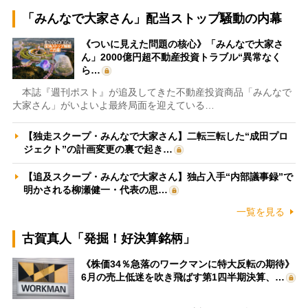
「みんなで大家さん」配当ストップ騒動の内幕
《ついに見えた問題の核心》「みんなで大家さ
ん」2000億円超不動産投資トラブル“異常なく
ら…
本誌『週刊ポスト』が追及してきた不動産投資商品「みんなで
大家さん」がいよいよ最終局面を迎えている…
【独走スクープ・みんなで大家さん】二転三転した“成田プロ
ジェクト”の計画変更の裏で起き…
【追及スクープ・みんなで大家さん】独占入手“内部議事録”で
明かされる柳瀬健一・代表の思…
一覧を見る
古賀真人「発掘！好決算銘柄」
《株価34％急落のワークマンに特大反転の期待》
6月の売上低迷を吹き飛ばす第1四半期決算、…