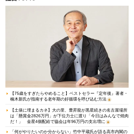
【75歳をすぎたらやめること】ベストセラー『定年後』著者・
楠木新氏が指南する老年期の好循環を呼び込む方法
【土俵に埋まるカネ】大の里、豊昇龍が黒星続きの名古屋場所
は「懸賞金2826万円」が下位力士に渡り「今日はみんなで焼肉
だ！」 金星4個配給で協会は年96万円の支出増に
「何がやりたいのか分からない」竹中平蔵氏が語る高市内閣の