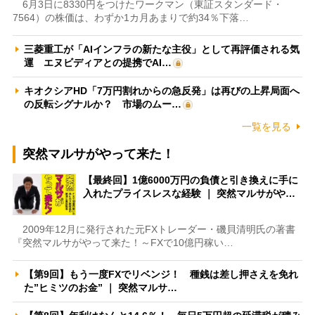
6月3日に8330円をつけたワークマン（東証スタンダード・
7564）の株価は、わずか1カ月あまりで約34％下落…
三菱重工が「AIインフラの新たな主役」として再評価される気
運 エヌビディアとの提携でAI…
キオクシアHD「7万円割れからの急反発」は再びの上昇局面へ
の反転シグナルか？ 市場のムー…
一覧を見る
突然マルサがやって来た！
【最終回】1億6000万円の負債と引き換えに手に
入れたプライスレスな経験 ｜ 突然マルサがや…
2009年12月に発行された元FXトレーダー・磯貝清明氏の著書
『突然マルサがやって来た！～FXで10億円稼い…
【第9回】もう一度FXでリベンジ！ 種銭は差し押さえを免れ
た”ヒミツのお金” ｜ 突然マルサ…