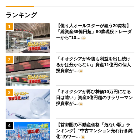
ランキング
【億り人オールスターが狙う20銘柄】
1
「総資産69億円超」90歳現役トレーダ
ーから“10…
「キオクシアが今後も利益を出し続け
2
るかは分からない」資産11億円の個人
投資家が…
「キオクシアが再び株価10万円になる
3
日は遠い」資産3億円超のサラリーマン
投資家が…
【首都圏の不動産価格「危ない駅」ラ
4
ンキング】“中古マンション売れ行き鈍
化”のワー…