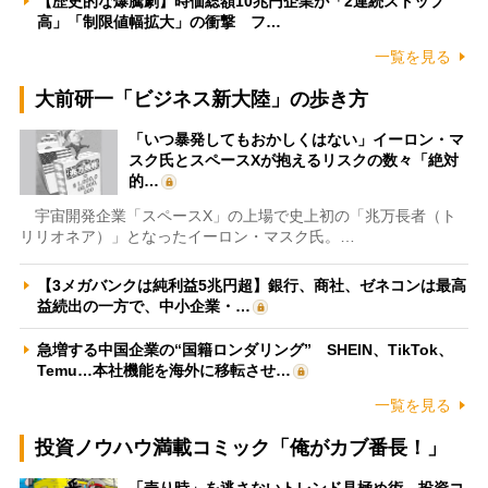
【歴史的な爆騰劇】時価総額10兆円企業が「2連続ストップ
高」「制限値幅拡大」の衝撃 フ…
一覧を見る
大前研一「ビジネス新大陸」の歩き方
「いつ暴発してもおかしくはない」イーロン・マ
スク氏とスペースXが抱えるリスクの数々「絶対
的…
宇宙開発企業「スペースX」の上場で史上初の「兆万長者（ト
リリオネア）」となったイーロン・マスク氏。…
【3メガバンクは純利益5兆円超】銀行、商社、ゼネコンは最高
益続出の一方で、中小企業・…
急増する中国企業の“国籍ロンダリング” SHEIN、TikTok、
Temu…本社機能を海外に移転させ…
一覧を見る
投資ノウハウ満載コミック「俺がカブ番長！」
「売り時」を逃さないトレンド見極め術 投資コ