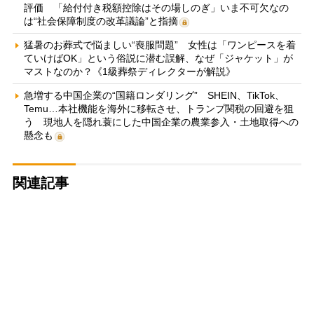
評価 「給付付き税額控除はその場しのぎ」いま不可欠なの
は“社会保障制度の改革議論”と指摘
猛暑のお葬式で悩ましい“喪服問題” 女性は「ワンピースを着
ていけばOK」という俗説に潜む誤解、なぜ「ジャケット」が
マストなのか？《1級葬祭ディレクターが解説》
急増する中国企業の“国籍ロンダリング” SHEIN、TikTok、
Temu…本社機能を海外に移転させ、トランプ関税の回避を狙
う 現地人を隠れ蓑にした中国企業の農業参入・土地取得への
懸念も
関連記事