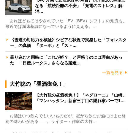
なる「航続距離の不安」「充電のストレス」解
消…
あれほどもてはやされていた「EV（BEV）シフト」の潮流も、
最近では減速基調になっているように見える。…
《雪道の対応力を検証》シビアな状況で実感した「フォレスタ
ー」の真価 「ターボ」と「スト…
乗り込むと同時に「これが軽？」と戸惑うのには理由があっ
た 「日産ルークス」さらなる躍進…
一覧を見る
大竹聡の「昼酒御免！」
【大竹聡の昼酒御免！】「ネグローニ」「山崎」
「マンハッタン」新宿三丁目の隠れ家バーで1…
お酒はいつ飲んでもいいものだが、昼から飲むお酒にはまた格
別の味わいがある――。ライター・作家の大竹…