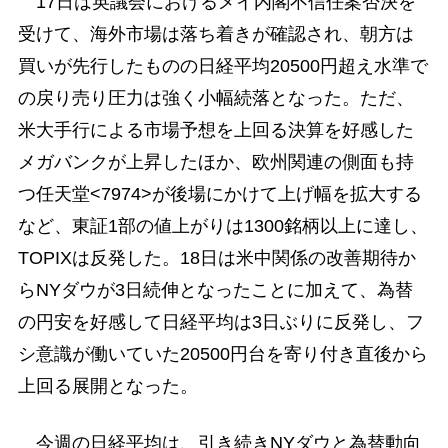
17日は英議会におけるメイ内閣不信任案否決を
受けて、海外市場は落ち着きが確認され、朝方は
買いが先行したものの日経平均20500円超え水準で
の戻り売り圧力は強く小幅続落となった。ただ、
米大手行による市場予想を上回る決算を好感した
メガバンクが上昇したほか、欧州関連の側面も持
つ任天堂<7974>が後場にかけて上げ幅を拡大する
など、東証1部の値上がりは1300銘柄以上に達し、
TOPIXは反発した。18日は米中関係の改善期待か
らNYダウが3日続伸となったことに加えて、為替
の円安を好感して日経平均は3日ぶりに反発し、フ
シ意識が働いていた20500円台を寄り付き直後から
上回る展開となった。
今週の日経平均は、引き続きNYダウと為替動向