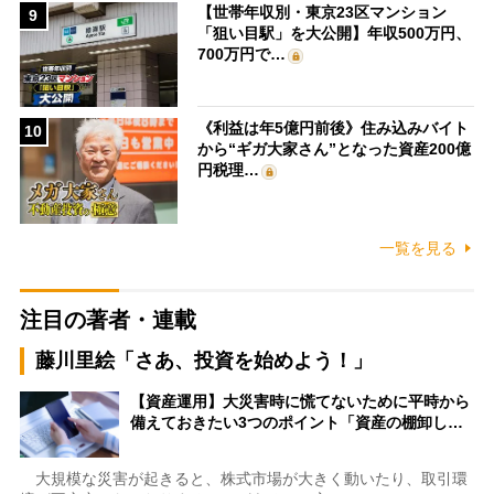
【世帯年収別・東京23区マンション
9
「狙い目駅」を大公開】年収500万円、
700万円で…
《利益は年5億円前後》住み込みバイト
10
から“ギガ大家さん”となった資産200億
円税理…
一覧を見る
注目の著者・連載
藤川里絵「さあ、投資を始めよう！」
【資産運用】大災害時に慌てないために平時から
備えておきたい3つのポイント「資産の棚卸し…
大規模な災害が起きると、株式市場が大きく動いたり、取引環