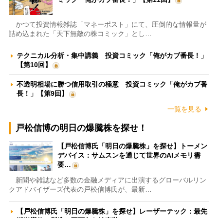
かつて投資情報雑誌「マネーポスト」にて、圧倒的な情報量が
詰め込まれた「天下無敵の株コミック」とし…
テクニカル分析・集中講義 投資コミック「俺がカブ番長！」
【第10回】
不透明相場に勝つ信用取引の極意 投資コミック「俺がカブ番
長！」【第9回】
一覧を見る
戸松信博の明日の爆騰株を探せ！
【戸松信博氏「明日の爆騰株」を探せ】トーメン
デバイス：サムスンを通じて世界のAIメモリ需
要…
新聞や雑誌など多数の金融メディアに出演するグローバルリン
クアドバイザーズ代表の戸松信博氏が、最新…
【戸松信博氏「明日の爆騰株」を探せ】レーザーテック：最先