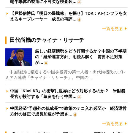
端半導体の製造に不可欠な検査装…
【戸松信博氏「明日の爆騰株」を探せ】TDK：AIインフラを支
えるキープレーヤー 成長の再評…
一覧を見る
田代尚機のチャイナ・リサーチ
厳しい経済情勢をどう打開するか？中国の下半期
の「経済運営方針」を読み解く 需要不足対策
が…
中国経済に精通する中国株投資の第一人者・田代尚機氏のプレ
ミアム連載「チャイナ・リサーチ」。中国の…
中国「Kimi K3」の衝撃に世界はどう対応するのか？ 米財務
長官が検討する「蒸留を行う中国…
中国経済“予想外の低成長”で政策のテコ入れ必至か 経済運営
方針の修正で成長加速が予想さ…
一覧を見る