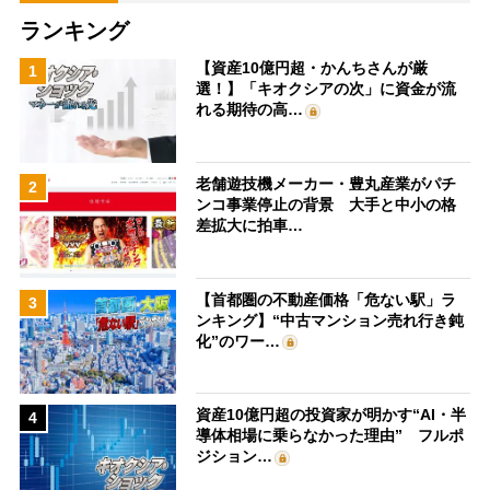
ランキング
【資産10億円超・かんちさんが厳
1
選！】「キオクシアの次」に資金が流
れる期待の高…
老舗遊技機メーカー・豊丸産業がパチ
2
ンコ事業停止の背景 大手と中小の格
差拡大に拍車…
【首都圏の不動産価格「危ない駅」ラ
3
ンキング】“中古マンション売れ行き鈍
化”のワー…
資産10億円超の投資家が明かす“AI・半
4
導体相場に乗らなかった理由” フルポ
ジション…