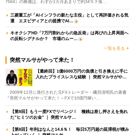
7564）の株価は、わずか1カ月あまりで約34％下落…
三菱重工が「AIインフラの新たな主役」として再評価される気
運 エヌビディアとの提携でAI…
キオクシアHD「7万円割れからの急反発」は再びの上昇局面へ
の反転シグナルか？ 市場のムー…
一覧を見る
突然マルサがやって来た！
【最終回】1億6000万円の負債と引き換えに手に
入れたプライスレスな経験 ｜ 突然マルサがや…
2009年12月に発行された元FXトレーダー・磯貝清明氏の著書
『突然マルサがやって来た！～FXで10億円稼い…
【第9回】もう一度FXでリベンジ！ 種銭は差し押さえを免れ
た”ヒミツのお金” ｜ 突然マルサ…
【第8回】年利はなんと14.6％！ 毎日5万円超の延滞税が積み
上がっていく ｜ 突然マルサ…