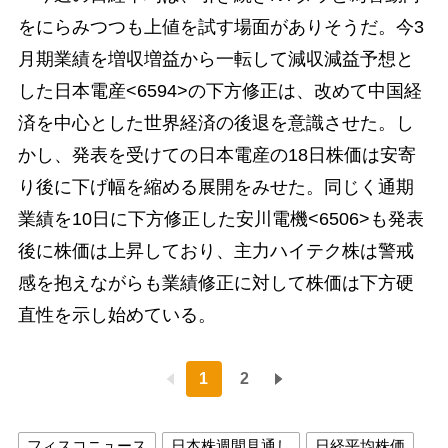
をにらみつつも上値を試す場面がありそうだ。今3
月期業績を増収増益から一転して減収減益予想と
した日本電産<6594>の下方修正は、改めて中国経
済を中心とした世界経済の後退を意識させた。し
かし、発表を受けての日本電産の18日株価は安寄
り後に下げ幅を縮める展開をみせた。同じく通期
業績を10日に下方修正した安川電機<6506>も発表
後に株価は上昇しており、主力ハイテク株は警戒
感を抱えながらも業績修正に対して株価は下方硬
直性を示し始めている。
1
2
フィスコニュース
日本株週間見通し
日経平均株価