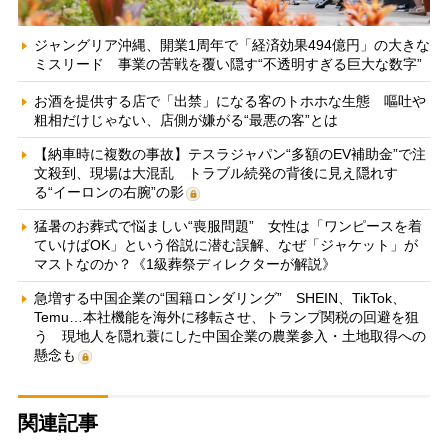
ジャングリア沖縄、開業1周年で「経済効果494億円」の大きな
ミスリード 事業の苦戦を覆い隠す“不透明すぎる巨大な数字”
お酒を提供する店で「出禁」になる客のトホホな生態 嘔吐や
粗相だけじゃない、店側が嫌がる“最悪の客”とは
【納車時に複数の事故】テスラジャパン“多額のEV補助金”で注
文殺到、現場は大混乱 トラブル続発の背後に見え隠れす
る“イーロンの右腕”の影
猛暑のお葬式で悩ましい“喪服問題” 女性は「ワンピースを着
ていけばOK」という俗説に潜む誤解、なぜ「ジャケット」が
マストなのか？《1級葬祭ディレクターが解説》
急増する中国企業の“国籍ロンダリング” SHEIN、TikTok、
Temu…本社機能を海外に移転させ、トランプ関税の回避を狙
う 現地人を隠れ蓑にした中国企業の農業参入・土地取得への
懸念も
関連記事