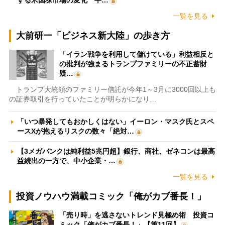
一覧を見る
大前研一「ビジネス新大陸」の歩き方
「イラン戦争を利用して儲けている」利益相反と
の批判が強まるトランプファミリーの不正蓄財
疑…
トランプ大統領のファミリー信託が今年1～3月に3000回以上も
の証券取引を行っていたことが明らかになり…
「いつ暴発してもおかしくはない」イーロン・マスク氏とスペ
ースXが抱えるリスクの数々「絶対…
【3メガバンクは純利益5兆円超】銀行、商社、ゼネコンは最高
益続出の一方で、中小企業・…
一覧を見る
投資ノウハウ満載コミック「俺がカブ番長！」
「売り時」を逃さないトレンド見極め術 投資コ
ミック「俺がカブ番長！」【第11回】