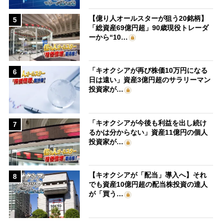
【億り人オールスターが狙う20銘柄】
5
「総資産69億円超」90歳現役トレーダ
ーから“10…
「キオクシアが再び株価10万円になる
6
日は遠い」資産3億円超のサラリーマン
投資家が…
「キオクシアが今後も利益を出し続け
7
るかは分からない」資産11億円の個人
投資家が…
【キオクシアが「配当」導入へ】それ
8
でも資産10億円超の配当株投資の達人
が「買う…