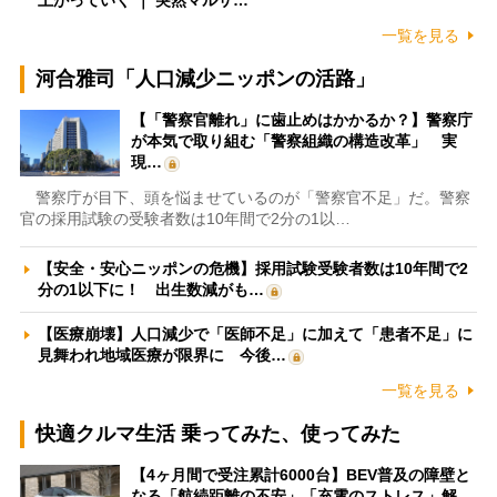
一覧を見る
河合雅司「人口減少ニッポンの活路」
【「警察官離れ」に歯止めはかかるか？】警察庁
が本気で取り組む「警察組織の構造改革」 実
現…
警察庁が目下、頭を悩ませているのが「警察官不足」だ。警察
官の採用試験の受験者数は10年間で2分の1以…
【安全・安心ニッポンの危機】採用試験受験者数は10年間で2
分の1以下に！ 出生数減がも…
【医療崩壊】人口減少で「医師不足」に加えて「患者不足」に
見舞われ地域医療が限界に 今後…
一覧を見る
快適クルマ生活 乗ってみた、使ってみた
【4ヶ月間で受注累計6000台】BEV普及の障壁と
なる「航続距離の不安」「充電のストレス」解