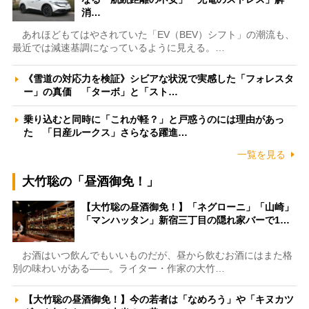
消…
あれほどもてはやされていた「EV（BEV）シフト」の潮流も、
最近では減速基調になっているように見える。…
《雪道の対応力を検証》シビアな状況で実感した「フォレスタ
ー」の真価 「ターボ」と「スト…
乗り込むと同時に「これが軽？」と戸惑うのには理由があっ
た 「日産ルークス」さらなる躍進…
一覧を見る
大竹聡の「昼酒御免！」
【大竹聡の昼酒御免！】「ネグローニ」「山崎」
「マンハッタン」新宿三丁目の隠れ家バーで1…
お酒はいつ飲んでもいいものだが、昼から飲むお酒にはまた格
別の味わいがある――。ライター・作家の大竹…
【大竹聡の昼酒御免！】今の若者は「なめろう」や「キヌカツ