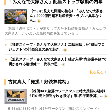
「みんなで大家さん」配当ストップ騒動の内幕
《ついに見えた問題の核心》「みんなで大家さ
ん」2000億円超不動産投資トラブル“異常なく
ら…
本誌『週刊ポスト』が追及してきた不動産投資商品「みんなで
大家さん」がいよいよ最終局面を迎えている…
【独走スクープ・みんなで大家さん】二転三転した“成田プロ
ジェクト”の計画変更の裏で起き…
【追及スクープ・みんなで大家さん】独占入手“内部議事録”で
明かされる柳瀬健一・代表の思…
一覧を見る
古賀真人「発掘！好決算銘柄」
《株価34％急落のワークマンに特大反転の期待》
6月の売上低迷を吹き飛ばす第1四半期決算、…
6月3日に8330円をつけたワークマン（東証スタンダード・