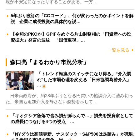
境が不安定になったりすることがある。一方…
5年ぶり改訂の「CGコード」、何が変わったのかポイントを解
説 企業に成長投資の具体的な説…
【令和のPKOか】GPIFをめぐる片山財務相の「円資産への投
資拡大」発言の波紋 「国債重視」…
一覧を見る
森口亮「まるわかり市況分析」
「トレンド転換のスイッチになり得る」“介入慣
れ”した市場心理を変える「日米協調為替介入」
…
日米両政府が、約28年ぶりとなる円買いの協調介入に踏み切っ
た。米国も追加介入を辞さない姿勢を示して…
「キオクシア急落で含み損が膨らんで…」損失を投資家として
の成長につなげる4つの視点 …
「NYダウは高値更新、ナスダック・S&P500は足踏み」が意味
する米国株市場の変化 半…