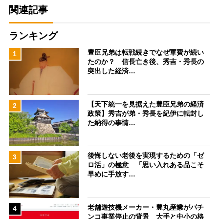
関連記事
ランキング
豊臣兄弟は転戦続きでなぜ軍費が続い
1
たのか？ 信長亡き後、秀吉・秀長の
突出した経済…
【天下統一を見据えた豊臣兄弟の経済
2
政策】秀吉が弟・秀長を紀伊に転封し
た納得の事情…
後悔しない老後を実現するための「ゼ
3
ロ活」の極意 「思い入れある品こそ
早めに手放す…
老舗遊技機メーカー・豊丸産業がパチ
4
ンコ事業停止の背景 大手と中小の格