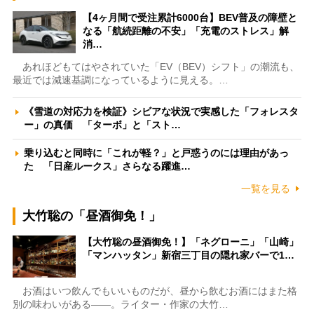
【4ヶ月間で受注累計6000台】BEV普及の障壁と
なる「航続距離の不安」「充電のストレス」解
消…
あれほどもてはやされていた「EV（BEV）シフト」の潮流も、
最近では減速基調になっているように見える。…
《雪道の対応力を検証》シビアな状況で実感した「フォレスタ
ー」の真価 「ターボ」と「スト…
乗り込むと同時に「これが軽？」と戸惑うのには理由があっ
た 「日産ルークス」さらなる躍進…
一覧を見る
大竹聡の「昼酒御免！」
【大竹聡の昼酒御免！】「ネグローニ」「山崎」
「マンハッタン」新宿三丁目の隠れ家バーで1…
お酒はいつ飲んでもいいものだが、昼から飲むお酒にはまた格
別の味わいがある――。ライター・作家の大竹…