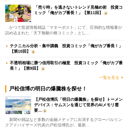
「売り時」を逃さないトレンド見極め術 投資コ
ミック「俺がカブ番長！」【第11回】
かつて投資情報雑誌「マネーポスト」にて、圧倒的な情報量が
詰め込まれた「天下無敵の株コミック」とし…
テクニカル分析・集中講義 投資コミック「俺がカブ番長！」
【第10回】
不透明相場に勝つ信用取引の極意 投資コミック「俺がカブ番
長！」【第9回】
一覧を見る
戸松信博の明日の爆騰株を探せ！
【戸松信博氏「明日の爆騰株」を探せ】トーメン
デバイス：サムスンを通じて世界のAIメモリ需
要…
新聞や雑誌など多数の金融メディアに出演するグローバルリン
クアドバイザーズ代表の戸松信博氏が、最新…