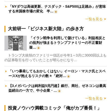
「NYダウは高値更新、ナスダック・S&P500は足踏み」が意味
する米国株市場の変化 半…
一覧を見る
大前研一「ビジネス新大陸」の歩き方
「イラン戦争を利用して儲けている」利益相反と
の批判が強まるトランプファミリーの不正蓄財
疑…
トランプ大統領のファミリー信託が今年1～3月に3000回以上も
の証券取引を行っていたことが明らかになり…
「いつ暴発してもおかしくはない」イーロン・マスク氏とスペ
ースXが抱えるリスクの数々「絶対…
【3メガバンクは純利益5兆円超】銀行、商社、ゼネコンは最高
益続出の一方で、中小企業・…
一覧を見る
投資ノウハウ満載コミック「俺がカブ番長！」