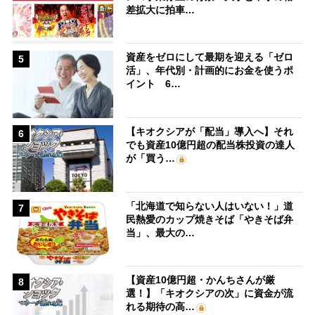
差拡大に拍車…
資産をゼロにして最期を迎える「ゼロ
5
活」、年代別・計画的にお金を使うポ
イント 6…
【キオクシアが「配当」導入へ】それ
6
でも資産10億円超の配当株投資の達人
が「買う…
「北海道で知らない人はいない！」道
7
民熱愛のカップ焼きそば「やきそば弁
当」、最大の…
【資産10億円超・かんちさんが厳
8
選！】「キオクシアの次」に資金が流
れる期待の高…