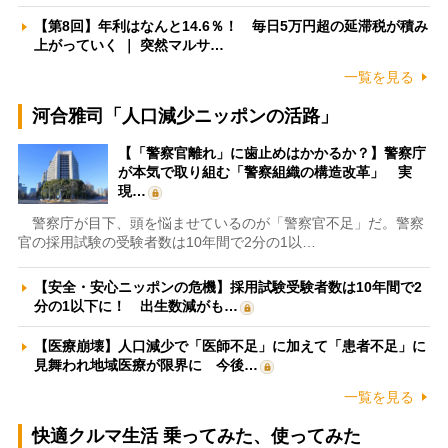
【第8回】年利はなんと14.6％！ 毎日5万円超の延滞税が積み
上がっていく ｜ 突然マルサ…
一覧を見る
河合雅司「人口減少ニッポンの活路」
【「警察官離れ」に歯止めはかかるか？】警察庁
が本気で取り組む「警察組織の構造改革」 実
現…
警察庁が目下、頭を悩ませているのが「警察官不足」だ。警察
官の採用試験の受験者数は10年間で2分の1以…
【安全・安心ニッポンの危機】採用試験受験者数は10年間で2
分の1以下に！ 出生数減がも…
【医療崩壊】人口減少で「医師不足」に加えて「患者不足」に
見舞われ地域医療が限界に 今後…
一覧を見る
快適クルマ生活 乗ってみた、使ってみた