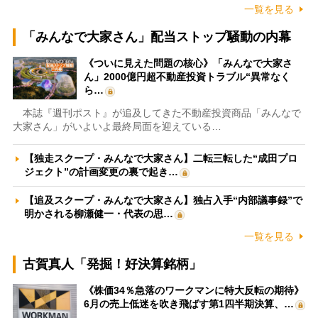
一覧を見る
「みんなで大家さん」配当ストップ騒動の内幕
《ついに見えた問題の核心》「みんなで大家さ
ん」2000億円超不動産投資トラブル“異常なく
ら…
本誌『週刊ポスト』が追及してきた不動産投資商品「みんなで
大家さん」がいよいよ最終局面を迎えている…
【独走スクープ・みんなで大家さん】二転三転した“成田プロ
ジェクト”の計画変更の裏で起き…
【追及スクープ・みんなで大家さん】独占入手“内部議事録”で
明かされる柳瀬健一・代表の思…
一覧を見る
古賀真人「発掘！好決算銘柄」
《株価34％急落のワークマンに特大反転の期待》
6月の売上低迷を吹き飛ばす第1四半期決算、…