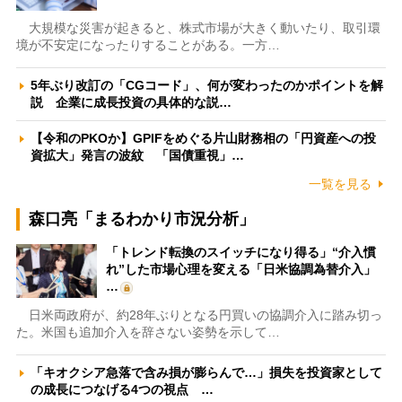
大規模な災害が起きると、株式市場が大きく動いたり、取引環
境が不安定になったりすることがある。一方…
5年ぶり改訂の「CGコード」、何が変わったのかポイントを解
説 企業に成長投資の具体的な説…
【令和のPKOか】GPIFをめぐる片山財務相の「円資産への投
資拡大」発言の波紋 「国債重視」…
一覧を見る
森口亮「まるわかり市況分析」
「トレンド転換のスイッチになり得る」“介入慣
れ”した市場心理を変える「日米協調為替介入」
…
日米両政府が、約28年ぶりとなる円買いの協調介入に踏み切っ
た。米国も追加介入を辞さない姿勢を示して…
「キオクシア急落で含み損が膨らんで…」損失を投資家として
の成長につなげる4つの視点 …