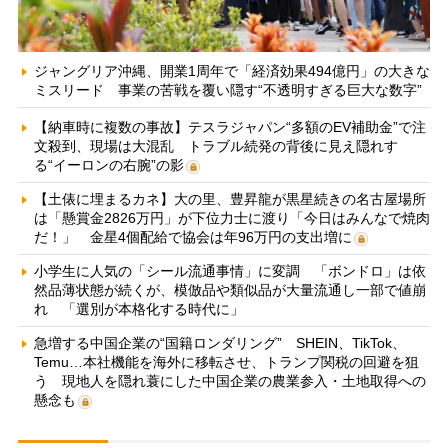
ジャングリア沖縄、開業1周年で「経済効果494億円」の大きな
ミスリード 事業の苦戦を覆い隠す“不透明すぎる巨大な数字”
【納車時に複数の事故】テスラジャパン“多額のEV補助金”で注
文殺到、現場は大混乱 トラブル続発の背後に見え隠れす
る“イーロンの右腕”の影
【土俵に埋まるカネ】大の里、豊昇龍が黒星続きの名古屋場所
は「懸賞金2826万円」が下位力士に渡り「今日はみんなで焼肉
だ！」 金星4個配給で協会は年96万円の支出増に
小学生に人気の「シール流通事情」に変調 「ボンドロ」は依
然品薄状態が続くが、模倣品や類似品が大量流通し一部で値崩
れ 「選別が本格化する時代に」
急増する中国企業の“国籍ロンダリング” SHEIN、TikTok、
Temu…本社機能を海外に移転させ、トランプ関税の回避を狙
う 現地人を隠れ蓑にした中国企業の農業参入・土地取得への
懸念も