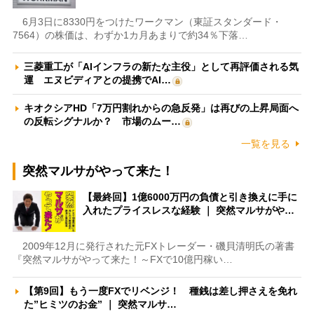
6月3日に8330円をつけたワークマン（東証スタンダード・
7564）の株価は、わずか1カ月あまりで約34％下落…
三菱重工が「AIインフラの新たな主役」として再評価される気
運 エヌビディアとの提携でAI…
キオクシアHD「7万円割れからの急反発」は再びの上昇局面へ
の反転シグナルか？ 市場のムー…
一覧を見る
突然マルサがやって来た！
【最終回】1億6000万円の負債と引き換えに手に
入れたプライスレスな経験 ｜ 突然マルサがや…
2009年12月に発行された元FXトレーダー・磯貝清明氏の著書
『突然マルサがやって来た！～FXで10億円稼い…
【第9回】もう一度FXでリベンジ！ 種銭は差し押さえを免れ
た”ヒミツのお金” ｜ 突然マルサ…