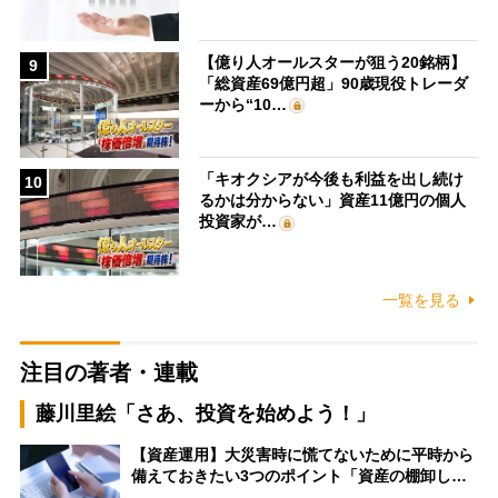
【億り人オールスターが狙う20銘柄】
9
「総資産69億円超」90歳現役トレーダ
ーから“10…
「キオクシアが今後も利益を出し続け
10
るかは分からない」資産11億円の個人
投資家が…
一覧を見る
注目の著者・連載
藤川里絵「さあ、投資を始めよう！」
【資産運用】大災害時に慌てないために平時から
備えておきたい3つのポイント「資産の棚卸し…