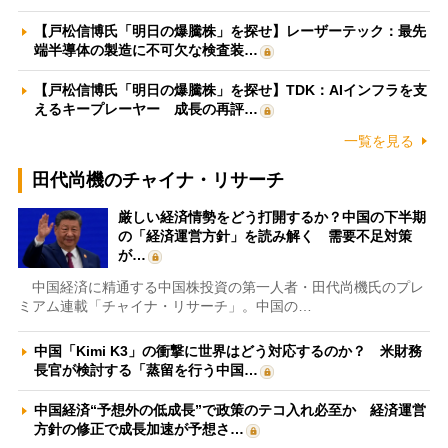
【戸松信博氏「明日の爆騰株」を探せ】レーザーテック：最先
端半導体の製造に不可欠な検査装…
【戸松信博氏「明日の爆騰株」を探せ】TDK：AIインフラを支
えるキープレーヤー 成長の再評…
一覧を見る
田代尚機のチャイナ・リサーチ
厳しい経済情勢をどう打開するか？中国の下半期
の「経済運営方針」を読み解く 需要不足対策
が…
中国経済に精通する中国株投資の第一人者・田代尚機氏のプレ
ミアム連載「チャイナ・リサーチ」。中国の…
中国「Kimi K3」の衝撃に世界はどう対応するのか？ 米財務
長官が検討する「蒸留を行う中国…
中国経済“予想外の低成長”で政策のテコ入れ必至か 経済運営
方針の修正で成長加速が予想さ…