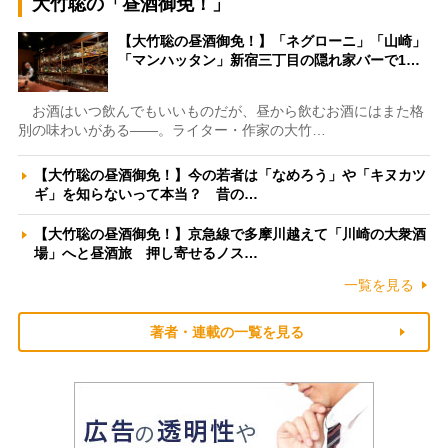
大竹聡の「昼酒御免！」
【大竹聡の昼酒御免！】「ネグローニ」「山崎」
「マンハッタン」新宿三丁目の隠れ家バーで1…
お酒はいつ飲んでもいいものだが、昼から飲むお酒にはまた格
別の味わいがある――。ライター・作家の大竹…
【大竹聡の昼酒御免！】今の若者は「なめろう」や「キヌカツ
ギ」を知らないって本当？ 昔の…
【大竹聡の昼酒御免！】京急線で多摩川越えて「川崎の大衆酒
場」へと昼酒旅 押し寄せるノス…
一覧を見る
著者・連載の一覧を見る