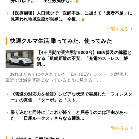
分の1以下に！ 出生数減がも…
【医療崩壊】人口減少で「医師不足」に加えて「患者不足」に
見舞われ地域医療が限界に 今後…
一覧を見る
快適クルマ生活 乗ってみた、使ってみた
【4ヶ月間で受注累計6000台】BEV普及の障壁と
なる「航続距離の不安」「充電のストレス」解
消…
あれほどもてはやされていた「EV（BEV）シフト」の潮流も、
最近では減速基調になっているように見える。…
《雪道の対応力を検証》シビアな状況で実感した「フォレスタ
ー」の真価 「ターボ」と「スト…
乗り込むと同時に「これが軽？」と戸惑うのには理由があっ
た 「日産ルークス」さらなる躍進…
一覧を見る