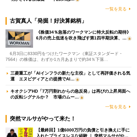
一覧を見る
古賀真人「発掘！好決算銘柄」
《株価34％急落のワークマンに特大反転の期待》
6月の売上低迷を吹き飛ばす第1四半期決算、…
6月3日に8330円をつけたワークマン（東証スタンダード・
7564）の株価は、わずか1カ月あまりで約34％下落…
三菱重工が「AIインフラの新たな主役」として再評価される気
運 エヌビディアとの提携でAI…
キオクシアHD「7万円割れからの急反発」は再びの上昇局面へ
の反転シグナルか？ 市場のムー…
一覧を見る
突然マルサがやって来た！
【最終回】1億6000万円の負債と引き換えに手に
入れたプライスレスな経験 ｜ 突然マルサがや…