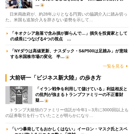
…
日米両政府が、約28年ぶりとなる円買いの協調介入に踏み切っ
た。米国も追加介入を辞さない姿勢を示して…
「キオクシア急落で含み損が膨らんで…」損失を投資家として
の成長につなげる4つの視点 …
「NYダウは高値更新、ナスダック・S&P500は足踏み」が意味
する米国株市場の変化 半…
一覧を見る
大前研一「ビジネス新大陸」の歩き方
「イラン戦争を利用して儲けている」利益相反と
の批判が強まるトランプファミリーの不正蓄財
疑…
トランプ大統領のファミリー信託が今年1～3月に3000回以上も
の証券取引を行っていたことが明らかになり…
「いつ暴発してもおかしくはない」イーロン・マスク氏とスペ