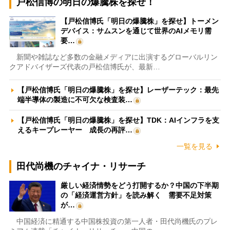
戸松信博の明日の爆騰株を探せ！
【戸松信博氏「明日の爆騰株」を探せ】トーメン
デバイス：サムスンを通じて世界のAIメモリ需
要…
新聞や雑誌など多数の金融メディアに出演するグローバルリン
クアドバイザーズ代表の戸松信博氏が、最新…
【戸松信博氏「明日の爆騰株」を探せ】レーザーテック：最先
端半導体の製造に不可欠な検査装…
【戸松信博氏「明日の爆騰株」を探せ】TDK：AIインフラを支
えるキープレーヤー 成長の再評…
一覧を見る
田代尚機のチャイナ・リサーチ
厳しい経済情勢をどう打開するか？中国の下半期
の「経済運営方針」を読み解く 需要不足対策
が…
中国経済に精通する中国株投資の第一人者・田代尚機氏のプレ