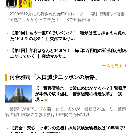
2009年12月に発行された元FXトレーダー・磯貝清明氏の著書
『突然マルサがやって来た！～FXで10億円稼い…
【第9回】もう一度FXでリベンジ！ 種銭は差し押さえを免れ
た”ヒミツのお金” ｜ 突然マルサ…
【第8回】年利はなんと14.6％！ 毎日5万円超の延滞税が積み
上がっていく ｜ 突然マルサ…
一覧を見る
河合雅司「人口減少ニッポンの活路」
【「警察官離れ」に歯止めはかかるか？】警察庁
が本気で取り組む「警察組織の構造改革」 実
現…
警察庁が目下、頭を悩ませているのが「警察官不足」だ。警察
官の採用試験の受験者数は10年間で2分の1以…
【安全・安心ニッポンの危機】採用試験受験者数は10年間で2