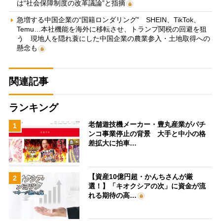
は“社会保障制度の改革議論”と指摘
急増する中国企業の“国籍ロンダリング” SHEIN、TikTok、
Temu…本社機能を海外に移転させ、トランプ関税の回避を狙
う 現地人を隠れ蓑にした中国企業の農業参入・土地取得への
懸念も
関連記事
ランキング
老舗遊技機メーカー・豊丸産業がパチ
1
ンコ事業停止の背景 大手と中小の格
差拡大に拍車…
【資産10億円超・かんちさんが厳
2
選！】「キオクシアの次」に資金が流
れる期待の高…