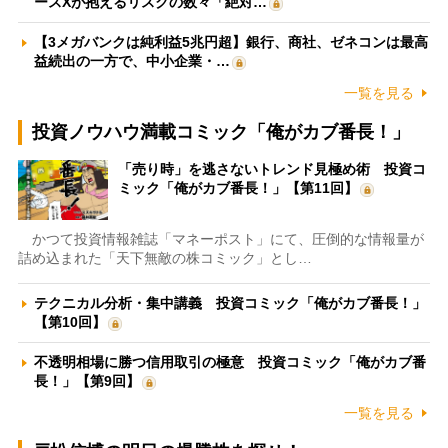
ースXが抱えるリスクの数々「絶対…
【3メガバンクは純利益5兆円超】銀行、商社、ゼネコンは最高
益続出の一方で、中小企業・…
一覧を見る
投資ノウハウ満載コミック「俺がカブ番長！」
「売り時」を逃さないトレンド見極め術 投資コ
ミック「俺がカブ番長！」【第11回】
かつて投資情報雑誌「マネーポスト」にて、圧倒的な情報量が
詰め込まれた「天下無敵の株コミック」とし…
テクニカル分析・集中講義 投資コミック「俺がカブ番長！」
【第10回】
不透明相場に勝つ信用取引の極意 投資コミック「俺がカブ番
長！」【第9回】
一覧を見る