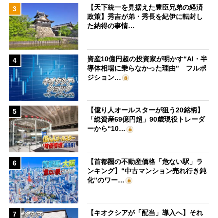
【天下統一を見据えた豊臣兄弟の経済
3
政策】秀吉が弟・秀長を紀伊に転封し
た納得の事情…
資産10億円超の投資家が明かす“AI・半
4
導体相場に乗らなかった理由” フルポ
ジション…
【億り人オールスターが狙う20銘柄】
5
「総資産69億円超」90歳現役トレーダ
ーから“10…
【首都圏の不動産価格「危ない駅」ラ
6
ンキング】“中古マンション売れ行き鈍
化”のワー…
【キオクシアが「配当」導入へ】それ
7