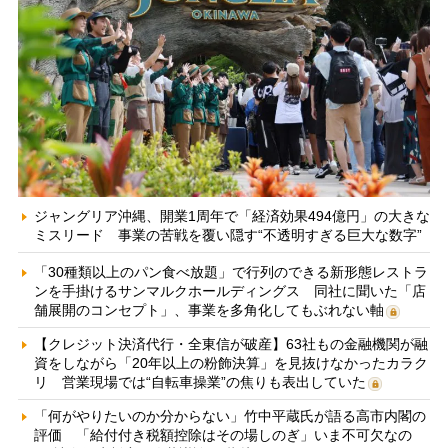
ジャングリア沖縄、開業1周年で「経済効果494億円」の大きな
ミスリード 事業の苦戦を覆い隠す“不透明すぎる巨大な数字”
「30種類以上のパン食べ放題」で行列のできる新形態レストラ
ンを手掛けるサンマルクホールディングス 同社に聞いた「店
舗展開のコンセプト」、事業を多角化してもぶれない軸
【クレジット決済代行・全東信が破産】63社もの金融機関が融
資をしながら「20年以上の粉飾決算」を見抜けなかったカラク
リ 営業現場では“自転車操業”の焦りも表出していた
「何がやりたいのか分からない」竹中平蔵氏が語る高市内閣の
評価 「給付付き税額控除はその場しのぎ」いま不可欠なの