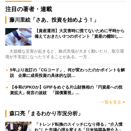
注目の著者・連載
藤川里絵「さあ、投資を始めよう！」
【資産運用】大災害時に慌てないために平時から
備えておきたい3つのポイント「資産の棚卸し…
大規模な災害が起きると、株式市場が大きく動いたり、取引環
境が不安定になったりすることがある。一方…
5年ぶり改訂の「CGコード」、何が変わったのかポイントを解
説 企業に成長投資の具体的な説…
【令和のPKOか】GPIFをめぐる片山財務相の「円資産への投
資拡大」発言の波紋 「国債重視」…
一覧を見る
森口亮「まるわかり市況分析」
「トレンド転換のスイッチになり得る」“介入慣
れ”した市場心理を変える「日米協調為替介入」