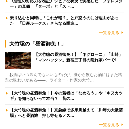
《雪道の対応力を検証》シビアな状況で実感した「フォレスタ
ー」の真価 「ターボ」と「スト…
乗り込むと同時に「これが軽？」と戸惑うのには理由があっ
た 「日産ルークス」さらなる躍進…
一覧を見る
大竹聡の「昼酒御免！」
【大竹聡の昼酒御免！】「ネグローニ」「山崎」
「マンハッタン」新宿三丁目の隠れ家バーで1…
お酒はいつ飲んでもいいものだが、昼から飲むお酒にはまた格
別の味わいがある――。ライター・作家の大竹…
【大竹聡の昼酒御免！】今の若者は「なめろう」や「キヌカツ
ギ」を知らないって本当？ 昔の…
【大竹聡の昼酒御免！】京急線で多摩川越えて「川崎の大衆酒
場」へと昼酒旅 押し寄せるノス…
一覧を見る