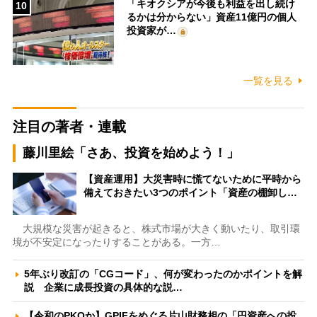
「キオクシアが今後も利益を出し続け
10
るかは分からない」資産11億円の個人
投資家が…
一覧を見る
注目の著者・連載
藤川里絵「さあ、投資を始めよう！」
【資産運用】大災害時に慌てないために平時から
備えておきたい3つのポイント「資産の棚卸し…
大規模な災害が起きると、株式市場が大きく動いたり、取引環
境が不安定になったりすることがある。一方…
5年ぶり改訂の「CGコード」、何が変わったのかポイントを解
説 企業に成長投資の具体的な説…
【令和のPKOか】GPIFをめぐる片山財務相の「円資産への投