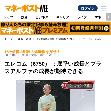
ログイン
トップ
投資
ビジネス
キャリア
ライフ
マネー
トップ
連載・著者
戸松信博の明日の爆騰株を探せ！
エレコム（6750） 
戸松信博の明日の爆騰株を探せ！
2016.04.11 19:00
マネーポストWEB
エレコム（6750） ：底堅い成長とプラ
スアルファの成長が期待できる
もっと見る
arrow_forward_ios