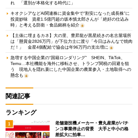
れ 「選別が本格化する時代に」
キオクシアなどAI関連株に資金集中で“割安になった成長株”に
投資妙味 資産1.5億円超の坂本慎太郎さんが「絶好の仕込み
時」と考える防衛・食品銘柄を紹介
【土俵に埋まるカネ】大の里、豊昇龍が黒星続きの名古屋場所
は「懸賞金2826万円」が下位力士に渡り「今日はみんなで焼肉
だ！」 金星4個配給で協会は年96万円の支出増に
急増する中国企業の“国籍ロンダリング” SHEIN、TikTok、
Temu…本社機能を海外に移転させ、トランプ関税の回避を狙
う 現地人を隠れ蓑にした中国企業の農業参入・土地取得への
懸念も
関連記事
ランキング
老舗遊技機メーカー・豊丸産業がパチ
1
ンコ事業停止の背景 大手と中小の格
差拡大に拍車…