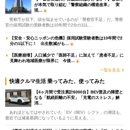
が本気で取り組む「警察組織の構造改革」 実
現…
警察庁が目下、頭を悩ませているのが「警察官不足」だ。警察
官の採用試験の受験者数は10年間で2分の1以…
【安全・安心ニッポンの危機】採用試験受験者数は10年間で2
分の1以下に！ 出生数減がも…
【医療崩壊】人口減少で「医師不足」に加えて「患者不足」に
見舞われ地域医療が限界に 今後…
一覧を見る
快適クルマ生活 乗ってみた、使ってみた
【4ヶ月間で受注累計6000台】BEV普及の障壁と
なる「航続距離の不安」「充電のストレス」解
消…
あれほどもてはやされていた「EV（BEV）シフト」の潮流も、
最近では減速基調になっているように見える。…