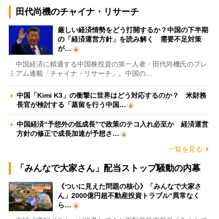
田代尚機のチャイナ・リサーチ
厳しい経済情勢をどう打開するか？中国の下半期
の「経済運営方針」を読み解く 需要不足対策
が…
中国経済に精通する中国株投資の第一人者・田代尚機氏のプレ
ミアム連載「チャイナ・リサーチ」。中国の…
中国「Kimi K3」の衝撃に世界はどう対応するのか？ 米財務
長官が検討する「蒸留を行う中国…
中国経済“予想外の低成長”で政策のテコ入れ必至か 経済運営
方針の修正で成長加速が予想さ…
一覧を見る
「みんなで大家さん」配当ストップ騒動の内幕
《ついに見えた問題の核心》「みんなで大家さ
ん」2000億円超不動産投資トラブル“異常なく
ら…