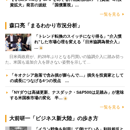
資拡大」発言の波紋 「国債重視」…
一覧を見る
森口亮「まるわかり市況分析」
「トレンド転換のスイッチになり得る」“介入慣
れ”した市場心理を変える「日米協調為替介入」
…
日米両政府が、約28年ぶりとなる円買いの協調介入に踏み切っ
た。米国も追加介入を辞さない姿勢を示して…
「キオクシア急落で含み損が膨らんで…」損失を投資家として
の成長につなげる4つの視点 …
「NYダウは高値更新、ナスダック・S&P500は足踏み」が意味
する米国株市場の変化 半…
一覧を見る
大前研一「ビジネス新大陸」の歩き方
「イラン戦争を利用して儲けている」利益相反と