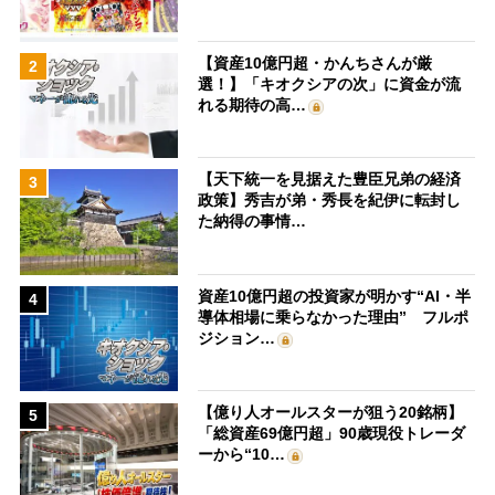
【資産10億円超・かんちさんが厳
2
選！】「キオクシアの次」に資金が流
れる期待の高…
【天下統一を見据えた豊臣兄弟の経済
3
政策】秀吉が弟・秀長を紀伊に転封し
た納得の事情…
資産10億円超の投資家が明かす“AI・半
4
導体相場に乗らなかった理由” フルポ
ジション…
【億り人オールスターが狙う20銘柄】
5
「総資産69億円超」90歳現役トレーダ
ーから“10…