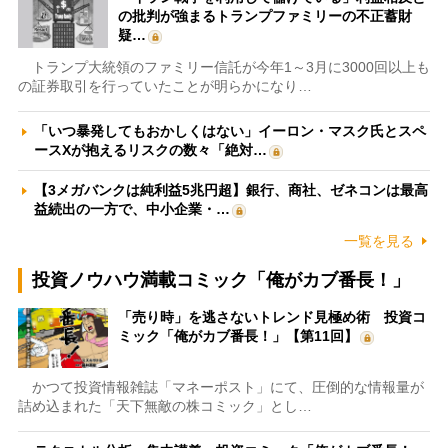
の批判が強まるトランプファミリーの不正蓄財
疑…
トランプ大統領のファミリー信託が今年1～3月に3000回以上も
の証券取引を行っていたことが明らかになり…
「いつ暴発してもおかしくはない」イーロン・マスク氏とスペ
ースXが抱えるリスクの数々「絶対…
【3メガバンクは純利益5兆円超】銀行、商社、ゼネコンは最高
益続出の一方で、中小企業・…
一覧を見る
投資ノウハウ満載コミック「俺がカブ番長！」
「売り時」を逃さないトレンド見極め術 投資コ
ミック「俺がカブ番長！」【第11回】
かつて投資情報雑誌「マネーポスト」にて、圧倒的な情報量が
詰め込まれた「天下無敵の株コミック」とし…