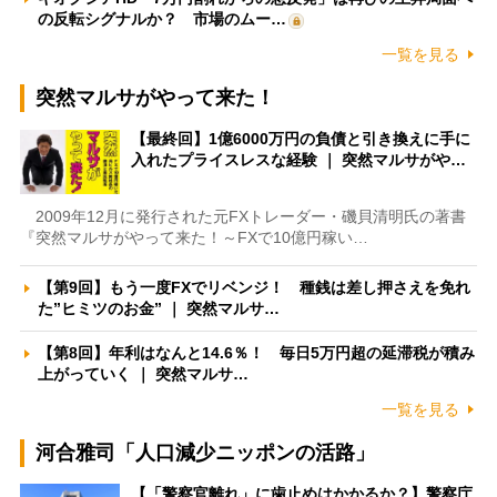
の反転シグナルか？ 市場のムー…
一覧を見る
突然マルサがやって来た！
【最終回】1億6000万円の負債と引き換えに手に
入れたプライスレスな経験 ｜ 突然マルサがや…
2009年12月に発行された元FXトレーダー・磯貝清明氏の著書
『突然マルサがやって来た！～FXで10億円稼い…
【第9回】もう一度FXでリベンジ！ 種銭は差し押さえを免れ
た”ヒミツのお金” ｜ 突然マルサ…
【第8回】年利はなんと14.6％！ 毎日5万円超の延滞税が積み
上がっていく ｜ 突然マルサ…
一覧を見る
河合雅司「人口減少ニッポンの活路」
【「警察官離れ」に歯止めはかかるか？】警察庁