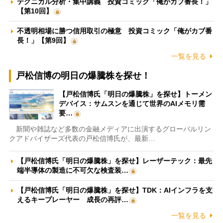
テクニカル分析・集中講義 投資コミック「俺がカブ番長！」
【第10回】
不透明相場に勝つ信用取引の極意 投資コミック「俺がカブ番
長！」【第9回】
一覧を見る
戸松信博の明日の爆騰株を探せ！
【戸松信博氏「明日の爆騰株」を探せ】トーメン
デバイス：サムスンを通じて世界のAIメモリ需
要…
新聞や雑誌など多数の金融メディアに出演するグローバルリン
クアドバイザーズ代表の戸松信博氏が、最新…
【戸松信博氏「明日の爆騰株」を探せ】レーザーテック：最先
端半導体の製造に不可欠な検査装…
【戸松信博氏「明日の爆騰株」を探せ】TDK：AIインフラを支
えるキープレーヤー 成長の再評…
一覧を見る