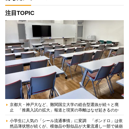
注目TOPIC
京都大・神戸大など、難関国立大学の総合型選抜が続々と廃
止 「推薦入試の拡大」報道と現実の乖離はなぜ起きるのか
小学生に人気の「シール流通事情」に変調 「ボンドロ」は依
然品薄状態が続くが、模倣品や類似品が大量流通し一部で値崩