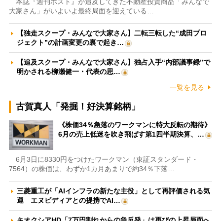
本誌『週刊ポスト』が追及してきた不動産投資商品「みんなで
大家さん」がいよいよ最終局面を迎えている…
【独走スクープ・みんなで大家さん】二転三転した“成田プロ
ジェクト”の計画変更の裏で起き…
【追及スクープ・みんなで大家さん】独占入手“内部議事録”で
明かされる柳瀬健一・代表の思…
一覧を見る
古賀真人「発掘！好決算銘柄」
《株価34％急落のワークマンに特大反転の期待》
6月の売上低迷を吹き飛ばす第1四半期決算、…
6月3日に8330円をつけたワークマン（東証スタンダード・
7564）の株価は、わずか1カ月あまりで約34％下落…
三菱重工が「AIインフラの新たな主役」として再評価される気
運 エヌビディアとの提携でAI…
キオクシアHD「7万円割れからの急反発」は再びの上昇局面へ