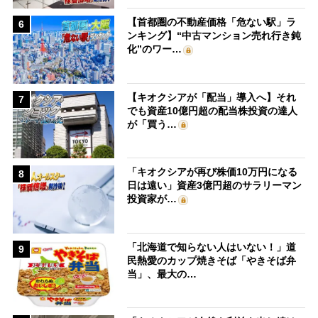
【首都圏の不動産価格「危ない駅」ラ
6
ンキング】“中古マンション売れ行き鈍
化”のワー…
【キオクシアが「配当」導入へ】それ
7
でも資産10億円超の配当株投資の達人
が「買う…
「キオクシアが再び株価10万円になる
8
日は遠い」資産3億円超のサラリーマン
投資家が…
「北海道で知らない人はいない！」道
9
民熱愛のカップ焼きそば「やきそば弁
当」、最大の…