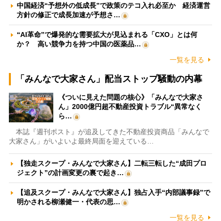
中国経済“予想外の低成長”で政策のテコ入れ必至か 経済運営
方針の修正で成長加速が予想さ…
“AI革命”で爆発的な需要拡大が見込まれる「CXO」とは何
か？ 高い競争力を持つ中国の医薬品…
一覧を見る
「みんなで大家さん」配当ストップ騒動の内幕
《ついに見えた問題の核心》「みんなで大家さ
ん」2000億円超不動産投資トラブル“異常なく
ら…
本誌『週刊ポスト』が追及してきた不動産投資商品「みんなで
大家さん」がいよいよ最終局面を迎えている…
【独走スクープ・みんなで大家さん】二転三転した“成田プロ
ジェクト”の計画変更の裏で起き…
【追及スクープ・みんなで大家さん】独占入手“内部議事録”で
明かされる柳瀬健一・代表の思…
一覧を見る