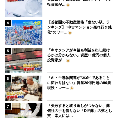
投資家が…
【首都圏の不動産価格「危ない駅」ラ
4
ンキング】“中古マンション売れ行き鈍
化”のワー…
「キオクシアが今後も利益を出し続け
5
るかは分からない」資産11億円の個人
投資家が…
「AI・半導体関連が“本命”であること
6
に変わりはない」資産20億円超の90歳
現役トレー…
「失敗すると取り返しがつかない」葬
7
儀社の手を借りない「DIY葬」の落とし
穴 素人には…