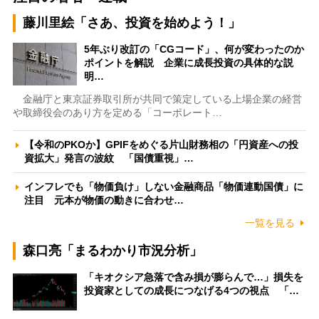
藤川里絵「さあ、投資を始めよう！」
5年ぶり改訂の「CGコード」、何が変わったのか
ポイントを解説 企業に成長投資の具体的な説
明…
金融庁と東京証券取引所が共同で策定している上場企業の経営
や取締役会のあり方を定める「コーポレート…
【令和のPKOか】GPIFをめぐる片山財務相の「円資産への投
資拡大」発言の波紋 「国債重視」…
インフレでも「物価負け」しない金融商品「物価連動国債」に
注目 元本が物価の動きに合わせ…
一覧を見る
森口亮「まるわかり市況分析」
「キオクシア急落で含み損が膨らんで…」損失を
投資家としての成長につなげる4つの視点 「…