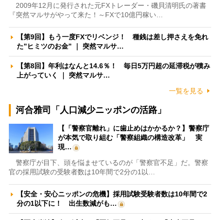
2009年12月に発行された元FXトレーダー・磯貝清明氏の著書
『突然マルサがやって来た！～FXで10億円稼い…
【第9回】もう一度FXでリベンジ！ 種銭は差し押さえを免れ
た”ヒミツのお金” ｜ 突然マルサ…
【第8回】年利はなんと14.6％！ 毎日5万円超の延滞税が積み
上がっていく ｜ 突然マルサ…
一覧を見る
河合雅司「人口減少ニッポンの活路」
【「警察官離れ」に歯止めはかかるか？】警察庁
が本気で取り組む「警察組織の構造改革」 実
現…
警察庁が目下、頭を悩ませているのが「警察官不足」だ。警察
官の採用試験の受験者数は10年間で2分の1以…
【安全・安心ニッポンの危機】採用試験受験者数は10年間で2
分の1以下に！ 出生数減がも…