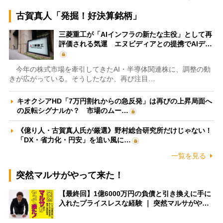
古賀真人「発掘！好決算銘柄」
三菱重工が「AIインフラの新たな主役」として再
評価される気運 エヌビディアとの提携でAIデ…
今年の株式市場を牽引してきたAI・半導体関連株に、調整の動
きが広がっている。そうしたなか、再び注目…
キオクシアHD「7万円割れからの急反発」は再びの上昇局面へ
の反転シグナルか？ 市場のムー…
《億り人・古賀真人氏が厳選》野村総合研究所だけじゃない！
「DX・省力化・円安」を追い風に…
一覧を見る
突然マルサがやって来た！
【最終回】1億6000万円の負債と引き換えに手に
入れたプライスレスな経験 ｜ 突然マルサがや…