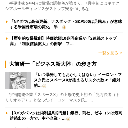
半導体株を中心に相場の調整色が強まり、7月中旬にはキオク
シアホールディングスがストップ安をつけるな…
「NYダウは高値更新、ナスダック・S&P500は足踏み」が意味
する米国株市場の変化 半…
【歴史的な爆騰劇】時価総額10兆円企業が「2連続ストップ
高」「制限値幅拡大」の衝撃 フ…
一覧を見る
大前研一「ビジネス新大陸」の歩き方
「いつ暴発してもおかしくはない」イーロン・マ
スク氏とスペースXが抱えるリスクの数々「絶対
的…
宇宙開発企業「スペースX」の上場で史上初の「兆万長者（ト
リリオネア）」となったイーロン・マスク氏。…
【3メガバンクは純利益5兆円超】銀行、商社、ゼネコンは最高
益続出の一方で、中小企業・…