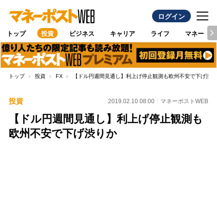
ログイン
トップ
投資
ビジネス
キャリア
ライフ
マネー
トップ
投資
FX
【ドル円週間見通し】利上げ停止観測も欧州不安で下げ渋り
投資
2019.02.10 08:00
マネーポストWEB
【ドル円週間見通し】利上げ停止観測も
欧州不安で下げ渋りか
Loaded
:
100.00%
/
Unmute