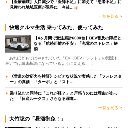
【医療崩壊】人口減少で「医師不足」に加えて「患者不足」に
見舞われ地域医療が限界に 今後…
一覧を見る
快適クルマ生活 乗ってみた、使ってみた
【4ヶ月間で受注累計6000台】BEV普及の障壁と
なる「航続距離の不安」「充電のストレス」解
消…
あれほどもてはやされていた「EV（BEV）シフト」の潮流も、
最近では減速基調になっているように見える。…
《雪道の対応力を検証》シビアな状況で実感した「フォレスタ
ー」の真価 「ターボ」と「スト…
乗り込むと同時に「これが軽？」と戸惑うのには理由があっ
た 「日産ルークス」さらなる躍進…
一覧を見る
大竹聡の「昼酒御免！」