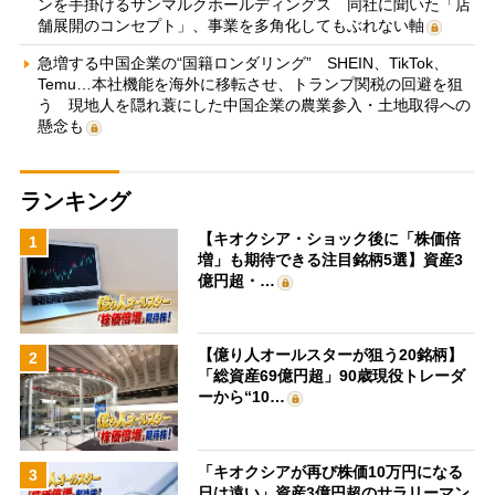
ンを手掛けるサンマルクホールディングス 同社に聞いた「店
舗展開のコンセプト」、事業を多角化してもぶれない軸
急増する中国企業の“国籍ロンダリング” SHEIN、TikTok、
Temu…本社機能を海外に移転させ、トランプ関税の回避を狙
う 現地人を隠れ蓑にした中国企業の農業参入・土地取得への
懸念も
ランキング
【キオクシア・ショック後に「株価倍
1
増」も期待できる注目銘柄5選】資産3
億円超・…
【億り人オールスターが狙う20銘柄】
2
「総資産69億円超」90歳現役トレーダ
ーから“10…
「キオクシアが再び株価10万円になる
3
日は遠い」資産3億円超のサラリーマン