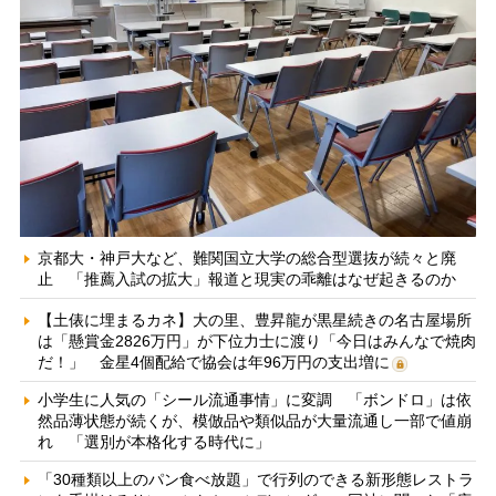
京都大・神戸大など、難関国立大学の総合型選抜が続々と廃
止 「推薦入試の拡大」報道と現実の乖離はなぜ起きるのか
【土俵に埋まるカネ】大の里、豊昇龍が黒星続きの名古屋場所
は「懸賞金2826万円」が下位力士に渡り「今日はみんなで焼肉
だ！」 金星4個配給で協会は年96万円の支出増に
小学生に人気の「シール流通事情」に変調 「ボンドロ」は依
然品薄状態が続くが、模倣品や類似品が大量流通し一部で値崩
れ 「選別が本格化する時代に」
「30種類以上のパン食べ放題」で行列のできる新形態レストラ