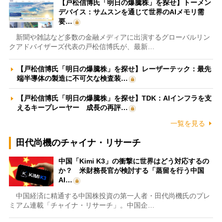
【戸松信博氏「明日の爆騰株」を探せ】トーメン
デバイス：サムスンを通じて世界のAIメモリ需
要…
新聞や雑誌など多数の金融メディアに出演するグローバルリン
クアドバイザーズ代表の戸松信博氏が、最新…
【戸松信博氏「明日の爆騰株」を探せ】レーザーテック：最先
端半導体の製造に不可欠な検査装…
【戸松信博氏「明日の爆騰株」を探せ】TDK：AIインフラを支
えるキープレーヤー 成長の再評…
一覧を見る
田代尚機のチャイナ・リサーチ
中国「Kimi K3」の衝撃に世界はどう対応するの
か？ 米財務長官が検討する「蒸留を行う中国
AI…
中国経済に精通する中国株投資の第一人者・田代尚機氏のプレ
ミアム連載「チャイナ・リサーチ」。中国企…