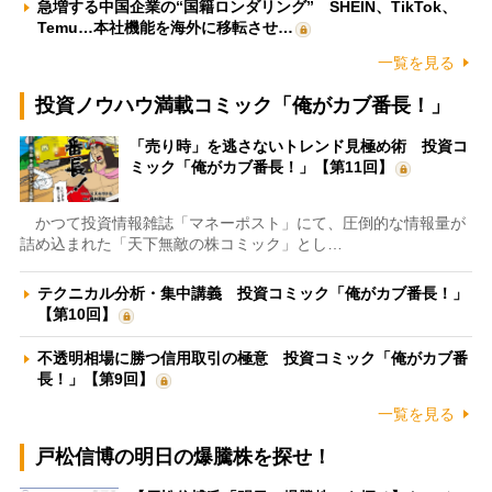
急増する中国企業の“国籍ロンダリング” SHEIN、TikTok、
Temu…本社機能を海外に移転させ…
一覧を見る
投資ノウハウ満載コミック「俺がカブ番長！」
「売り時」を逃さないトレンド見極め術 投資コ
ミック「俺がカブ番長！」【第11回】
かつて投資情報雑誌「マネーポスト」にて、圧倒的な情報量が
詰め込まれた「天下無敵の株コミック」とし…
テクニカル分析・集中講義 投資コミック「俺がカブ番長！」
【第10回】
不透明相場に勝つ信用取引の極意 投資コミック「俺がカブ番
長！」【第9回】
一覧を見る
戸松信博の明日の爆騰株を探せ！