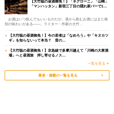
【大竹聡の昼酒御免！】「ネグローニ」「山崎」
「マンハッタン」新宿三丁目の隠れ家バーで1…
お酒はいつ飲んでもいいものだが、昼から飲むお酒にはまた格
別の味わいがある――。ライター・作家の大竹…
【大竹聡の昼酒御免！】今の若者は「なめろう」や「キヌカツ
ギ」を知らないって本当？ 昔の…
【大竹聡の昼酒御免！】京急線で多摩川越えて「川崎の大衆酒
場」へと昼酒旅 押し寄せるノス…
一覧を見る
著者・連載の一覧を見る