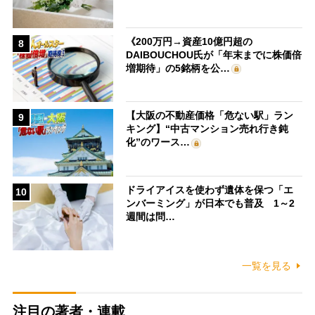
《200万円→資産10億円超の
8
DAIBOUCHOU氏が「年末までに株価倍
増期待」の5銘柄を公…
【大阪の不動産価格「危ない駅」ラン
9
キング】“中古マンション売れ行き鈍
化”のワース…
ドライアイスを使わず遺体を保つ「エ
10
ンバーミング」が日本でも普及 1～2
週間は問…
一覧を見る
注目の著者・連載