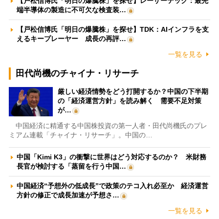
【戸松信博氏「明日の爆騰株」を探せ】レーザーテック：最先
端半導体の製造に不可欠な検査装…
【戸松信博氏「明日の爆騰株」を探せ】TDK：AIインフラを支
えるキープレーヤー 成長の再評…
一覧を見る
田代尚機のチャイナ・リサーチ
厳しい経済情勢をどう打開するか？中国の下半期
の「経済運営方針」を読み解く 需要不足対策
が…
中国経済に精通する中国株投資の第一人者・田代尚機氏のプレ
ミアム連載「チャイナ・リサーチ」。中国の…
中国「Kimi K3」の衝撃に世界はどう対応するのか？ 米財務
長官が検討する「蒸留を行う中国…
中国経済“予想外の低成長”で政策のテコ入れ必至か 経済運営
方針の修正で成長加速が予想さ…
一覧を見る