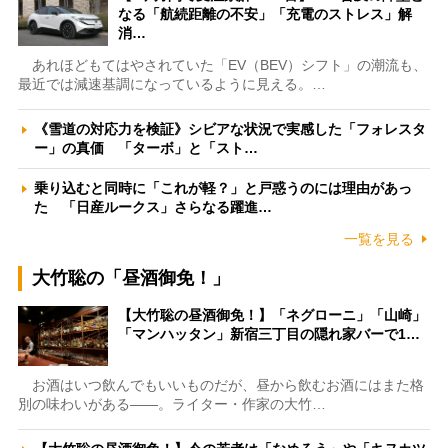
なる「航続距離の不安」「充電のストレス」解
消…
あれほどもてはやされていた「EV（BEV）シフト」の潮流も、
最近では減速基調になっているように見える。…
《雪道の対応力を検証》シビアな状況で実感した「フォレスタ
ー」の真価 「ターボ」と「スト…
乗り込むと同時に「これが軽？」と戸惑うのには理由があっ
た 「日産ルークス」さらなる躍進…
一覧を見る
大竹聡の「昼酒御免！」
【大竹聡の昼酒御免！】「ネグローニ」「山崎」
「マンハッタン」新宿三丁目の隠れ家バーで1…
お酒はいつ飲んでもいいものだが、昼から飲むお酒にはまた格
別の味わいがある――。ライター・作家の大竹…