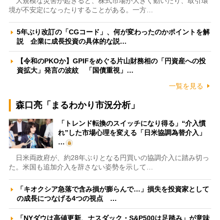
大規模な災害が起きると、株式市場が大きく動いたり、取引環
境が不安定になったりすることがある。一方…
5年ぶり改訂の「CGコード」、何が変わったのかポイントを解
説 企業に成長投資の具体的な説…
【令和のPKOか】GPIFをめぐる片山財務相の「円資産への投
資拡大」発言の波紋 「国債重視」…
一覧を見る
森口亮「まるわかり市況分析」
「トレンド転換のスイッチになり得る」“介入慣
れ”した市場心理を変える「日米協調為替介入」
…
日米両政府が、約28年ぶりとなる円買いの協調介入に踏み切っ
た。米国も追加介入を辞さない姿勢を示して…
「キオクシア急落で含み損が膨らんで…」損失を投資家として
の成長につなげる4つの視点 …
「NYダウは高値更新、ナスダック・S&P500は足踏み」が意味