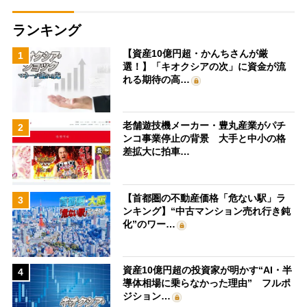
ランキング
【資産10億円超・かんちさんが厳
1
選！】「キオクシアの次」に資金が流
れる期待の高…
老舗遊技機メーカー・豊丸産業がパチ
2
ンコ事業停止の背景 大手と中小の格
差拡大に拍車…
【首都圏の不動産価格「危ない駅」ラ
3
ンキング】“中古マンション売れ行き鈍
化”のワー…
資産10億円超の投資家が明かす“AI・半
4
導体相場に乗らなかった理由” フルポ
ジション…