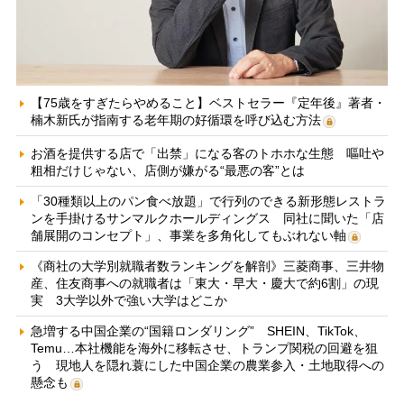
【75歳をすぎたらやめること】ベストセラー『定年後』著者・
楠木新氏が指南する老年期の好循環を呼び込む方法
お酒を提供する店で「出禁」になる客のトホホな生態 嘔吐や
粗相だけじゃない、店側が嫌がる“最悪の客”とは
「30種類以上のパン食べ放題」で行列のできる新形態レストラ
ンを手掛けるサンマルクホールディングス 同社に聞いた「店
舗展開のコンセプト」、事業を多角化してもぶれない軸
《商社の大学別就職者数ランキングを解剖》三菱商事、三井物
産、住友商事への就職者は「東大・早大・慶大で約6割」の現
実 3大学以外で強い大学はどこか
急増する中国企業の“国籍ロンダリング” SHEIN、TikTok、
Temu…本社機能を海外に移転させ、トランプ関税の回避を狙
う 現地人を隠れ蓑にした中国企業の農業参入・土地取得への
懸念も