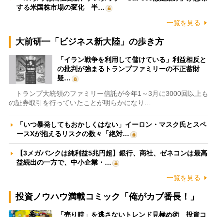
する米国株市場の変化 半…
一覧を見る
大前研一「ビジネス新大陸」の歩き方
「イラン戦争を利用して儲けている」利益相反と
の批判が強まるトランプファミリーの不正蓄財
疑…
トランプ大統領のファミリー信託が今年1～3月に3000回以上も
の証券取引を行っていたことが明らかになり…
「いつ暴発してもおかしくはない」イーロン・マスク氏とスペ
ースXが抱えるリスクの数々「絶対…
【3メガバンクは純利益5兆円超】銀行、商社、ゼネコンは最高
益続出の一方で、中小企業・…
一覧を見る
投資ノウハウ満載コミック「俺がカブ番長！」
「売り時」を逃さないトレンド見極め術 投資コ