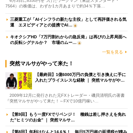
6月3日に8330円をつけたワークマン（東証スタンダード・
7564）の株価は、わずか1カ月あまりで約34％下落…
三菱重工が「AIインフラの新たな主役」として再評価される気
運 エヌビディアとの提携でAI…
キオクシアHD「7万円割れからの急反発」は再びの上昇局面へ
の反転シグナルか？ 市場のムー…
一覧を見る
突然マルサがやって来た！
【最終回】1億6000万円の負債と引き換えに手に
入れたプライスレスな経験 ｜ 突然マルサがや…
2009年12月に発行された元FXトレーダー・磯貝清明氏の著書
『突然マルサがやって来た！～FXで10億円稼い…
【第9回】もう一度FXでリベンジ！ 種銭は差し押さえを免れ
た”ヒミツのお金” ｜ 突然マルサ…
【第8回】年利はなんと14.6％！ 毎日5万円超の延滞税が積み