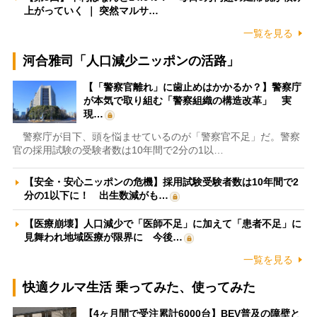
上がっていく ｜ 突然マルサ…
一覧を見る
河合雅司「人口減少ニッポンの活路」
【「警察官離れ」に歯止めはかかるか？】警察庁
が本気で取り組む「警察組織の構造改革」 実
現…
警察庁が目下、頭を悩ませているのが「警察官不足」だ。警察
官の採用試験の受験者数は10年間で2分の1以…
【安全・安心ニッポンの危機】採用試験受験者数は10年間で2
分の1以下に！ 出生数減がも…
【医療崩壊】人口減少で「医師不足」に加えて「患者不足」に
見舞われ地域医療が限界に 今後…
一覧を見る
快適クルマ生活 乗ってみた、使ってみた
【4ヶ月間で受注累計6000台】BEV普及の障壁と