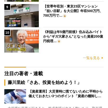
【世帯年収別・東京23区マンション
9
「狙い目駅」を大公開】年収500万円、
700万円で…
《利益は年5億円前後》住み込みバイト
10
から“ギガ大家さん”となった資産200億
円税理…
一覧を見る
注目の著者・連載
藤川里絵「さあ、投資を始めよう！」
【資産運用】大災害時に慌てないために平時から
備えておきたい3つのポイント「資産の棚卸し…