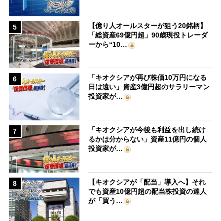
【億り人オールスターが狙う20銘柄】
5
「総資産69億円超」90歳現役トレーダ
ーから“10…
「キオクシアが再び株価10万円になる
6
日は遠い」資産3億円超のサラリーマン
投資家が…
「キオクシアが今後も利益を出し続け
7
るかは分からない」資産11億円の個人
投資家が…
【キオクシアが「配当」導入へ】それ
8
でも資産10億円超の配当株投資の達人
が「買う…