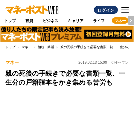
ログイン
トップ
投資
ビジネス
キャリア
ライフ
マネー
トップ
マネー
相続・終活
親の死後の手続きで必要な書類一覧、一生分の戸
マネー
2019.02.13 15:00
女性セブン
親の死後の手続きで必要な書類一覧、一
生分の戸籍謄本をかき集める苦労も
Loaded
:
100.00%
/
Unmute