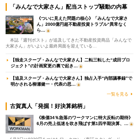
「みんなで大家さん」配当ストップ騒動の内幕
《ついに見えた問題の核心》「みんなで大家さ
ん」2000億円超不動産投資トラブル“異常なく
ら…
本誌『週刊ポスト』が追及してきた不動産投資商品「みんなで
大家さん」がいよいよ最終局面を迎えている…
【独走スクープ・みんなで大家さん】二転三転した“成田プロ
ジェクト”の計画変更の裏で起き…
【追及スクープ・みんなで大家さん】独占入手“内部議事録”で
明かされる柳瀬健一・代表の思…
一覧を見る
古賀真人「発掘！好決算銘柄」
《株価34％急落のワークマンに特大反転の期待》
6月の売上低迷を吹き飛ばす第1四半期決算、…