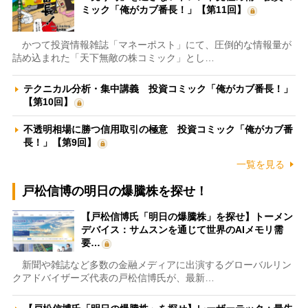
ミック「俺がカブ番長！」【第11回】
かつて投資情報雑誌「マネーポスト」にて、圧倒的な情報量が
詰め込まれた「天下無敵の株コミック」とし…
テクニカル分析・集中講義 投資コミック「俺がカブ番長！」
【第10回】
不透明相場に勝つ信用取引の極意 投資コミック「俺がカブ番
長！」【第9回】
一覧を見る
戸松信博の明日の爆騰株を探せ！
【戸松信博氏「明日の爆騰株」を探せ】トーメン
デバイス：サムスンを通じて世界のAIメモリ需
要…
新聞や雑誌など多数の金融メディアに出演するグローバルリン
クアドバイザーズ代表の戸松信博氏が、最新…