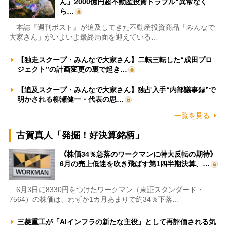
ん」2000億円超不動産投資トラブル“異常なく
ら…
本誌『週刊ポスト』が追及してきた不動産投資商品「みんなで
大家さん」がいよいよ最終局面を迎えている…
【独走スクープ・みんなで大家さん】二転三転した“成田プロ
ジェクト”の計画変更の裏で起き…
【追及スクープ・みんなで大家さん】独占入手“内部議事録”で
明かされる柳瀬健一・代表の思…
一覧を見る
古賀真人「発掘！好決算銘柄」
《株価34％急落のワークマンに特大反転の期待》
6月の売上低迷を吹き飛ばす第1四半期決算、…
6月3日に8330円をつけたワークマン（東証スタンダード・
7564）の株価は、わずか1カ月あまりで約34％下落…
三菱重工が「AIインフラの新たな主役」として再評価される気