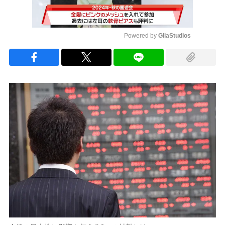
Powered by 
GliaStudios
Mute