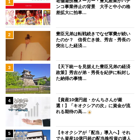
老舗遊技機メーカー・豊丸産業がパチ
1
ンコ事業停止の背景 大手と中小の格
差拡大に拍車…
豊臣兄弟は転戦続きでなぜ軍費が続い
2
たのか？ 信長亡き後、秀吉・秀長の
突出した経済…
【天下統一を見据えた豊臣兄弟の経済
3
政策】秀吉が弟・秀長を紀伊に転封し
た納得の事情…
【資産10億円超・かんちさんが厳
4
選！】「キオクシアの次」に資金が流
れる期待の高…
【キオクシアが「配当」導入へ】それ
5
でも資産10億円超の配当株投資の達人