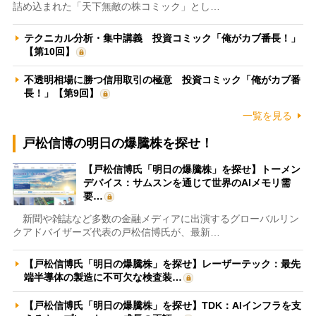
詰め込まれた「天下無敵の株コミック」とし…
テクニカル分析・集中講義 投資コミック「俺がカブ番長！」
【第10回】
不透明相場に勝つ信用取引の極意 投資コミック「俺がカブ番
長！」【第9回】
一覧を見る
戸松信博の明日の爆騰株を探せ！
【戸松信博氏「明日の爆騰株」を探せ】トーメン
デバイス：サムスンを通じて世界のAIメモリ需
要…
新聞や雑誌など多数の金融メディアに出演するグローバルリン
クアドバイザーズ代表の戸松信博氏が、最新…
【戸松信博氏「明日の爆騰株」を探せ】レーザーテック：最先
端半導体の製造に不可欠な検査装…
【戸松信博氏「明日の爆騰株」を探せ】TDK：AIインフラを支