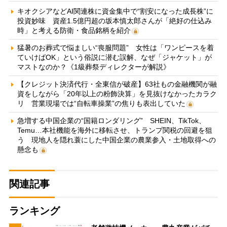
キオクシアなどAI関連株に資金集中で“割安になった成長株”に
投資妙味 資産1.5億円超の坂本慎太郎さんが「絶好の仕込み
時」と考える防衛・食品銘柄を紹介
猛暑のお葬式で悩ましい“喪服問題” 女性は「ワンピースを着
ていけばOK」という俗説に潜む誤解、なぜ「ジャケット」が
マストなのか？《1級葬祭ディレクターが解説》
【クレジット決済代行・全東信が破産】63社もの金融機関が融
資をしながら「20年以上の粉飾決算」を見抜けなかったカラク
リ 営業現場では“自転車操業”の焦りも表出していた
急増する中国企業の“国籍ロンダリング” SHEIN、TikTok、
Temu…本社機能を海外に移転させ、トランプ関税の回避を狙
う 現地人を隠れ蓑にした中国企業の農業参入・土地取得への
懸念も
関連記事
ランキング