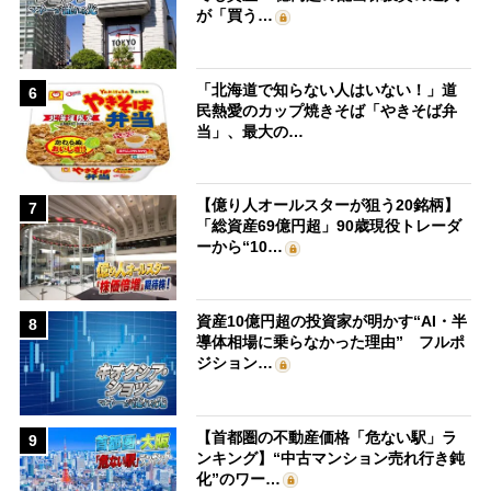
が「買う…
「北海道で知らない人はいない！」道
6
民熱愛のカップ焼きそば「やきそば弁
当」、最大の…
【億り人オールスターが狙う20銘柄】
7
「総資産69億円超」90歳現役トレーダ
ーから“10…
資産10億円超の投資家が明かす“AI・半
8
導体相場に乗らなかった理由” フルポ
ジション…
【首都圏の不動産価格「危ない駅」ラ
9
ンキング】“中古マンション売れ行き鈍
化”のワー…