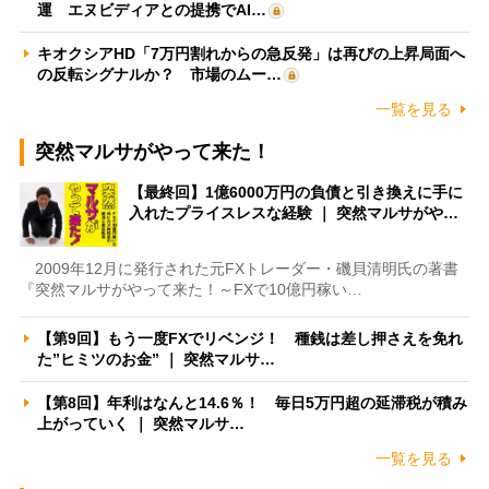
運 エヌビディアとの提携でAI…
キオクシアHD「7万円割れからの急反発」は再びの上昇局面へ
の反転シグナルか？ 市場のムー…
一覧を見る
突然マルサがやって来た！
【最終回】1億6000万円の負債と引き換えに手に
入れたプライスレスな経験 ｜ 突然マルサがや…
2009年12月に発行された元FXトレーダー・磯貝清明氏の著書
『突然マルサがやって来た！～FXで10億円稼い…
【第9回】もう一度FXでリベンジ！ 種銭は差し押さえを免れ
た”ヒミツのお金” ｜ 突然マルサ…
【第8回】年利はなんと14.6％！ 毎日5万円超の延滞税が積み
上がっていく ｜ 突然マルサ…
一覧を見る