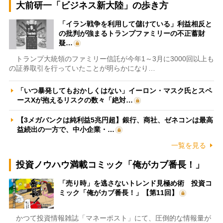
大前研一「ビジネス新大陸」の歩き方
「イラン戦争を利用して儲けている」利益相反と
の批判が強まるトランプファミリーの不正蓄財
疑…
トランプ大統領のファミリー信託が今年1～3月に3000回以上も
の証券取引を行っていたことが明らかになり…
「いつ暴発してもおかしくはない」イーロン・マスク氏とスペ
ースXが抱えるリスクの数々「絶対…
【3メガバンクは純利益5兆円超】銀行、商社、ゼネコンは最高
益続出の一方で、中小企業・…
一覧を見る
投資ノウハウ満載コミック「俺がカブ番長！」
「売り時」を逃さないトレンド見極め術 投資コ
ミック「俺がカブ番長！」【第11回】
かつて投資情報雑誌「マネーポスト」にて、圧倒的な情報量が