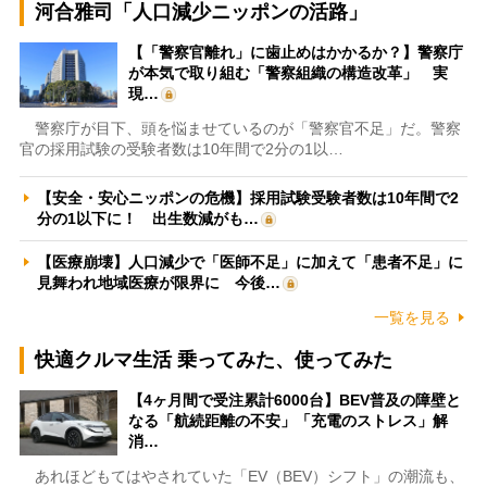
河合雅司「人口減少ニッポンの活路」
【「警察官離れ」に歯止めはかかるか？】警察庁
が本気で取り組む「警察組織の構造改革」 実
現…
警察庁が目下、頭を悩ませているのが「警察官不足」だ。警察
官の採用試験の受験者数は10年間で2分の1以…
【安全・安心ニッポンの危機】採用試験受験者数は10年間で2
分の1以下に！ 出生数減がも…
【医療崩壊】人口減少で「医師不足」に加えて「患者不足」に
見舞われ地域医療が限界に 今後…
一覧を見る
快適クルマ生活 乗ってみた、使ってみた
【4ヶ月間で受注累計6000台】BEV普及の障壁と
なる「航続距離の不安」「充電のストレス」解
消…
あれほどもてはやされていた「EV（BEV）シフト」の潮流も、