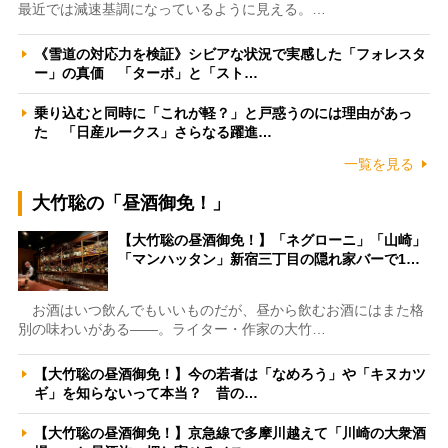
最近では減速基調になっているように見える。…
《雪道の対応力を検証》シビアな状況で実感した「フォレスタ
ー」の真価 「ターボ」と「スト…
乗り込むと同時に「これが軽？」と戸惑うのには理由があっ
た 「日産ルークス」さらなる躍進…
一覧を見る
大竹聡の「昼酒御免！」
【大竹聡の昼酒御免！】「ネグローニ」「山崎」
「マンハッタン」新宿三丁目の隠れ家バーで1…
お酒はいつ飲んでもいいものだが、昼から飲むお酒にはまた格
別の味わいがある――。ライター・作家の大竹…
【大竹聡の昼酒御免！】今の若者は「なめろう」や「キヌカツ
ギ」を知らないって本当？ 昔の…
【大竹聡の昼酒御免！】京急線で多摩川越えて「川崎の大衆酒