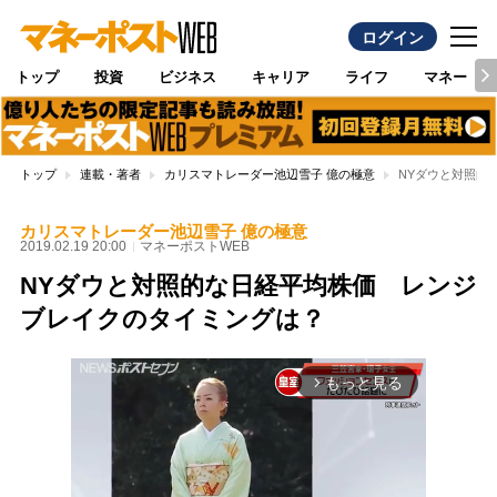
ログイン
トップ
投資
ビジネス
キャリア
ライフ
マネー
トップ
連載・著者
カリスマトレーダー池辺雪子 億の極意
NYダウと対照的
カリスマトレーダー池辺雪子 億の極意
2019.02.19 20:00
マネーポストWEB
NYダウと対照的な日経平均株価 レンジ
ブレイクのタイミングは？
もっと見る
arrow_forward_ios