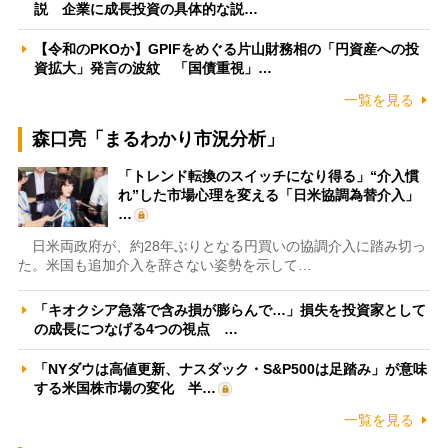
説 企業に成長投資の具体的な説…
【令和のPKOか】GPIFをめぐる片山財務相の「円資産への投
資拡大」発言の波紋 「国債重視」…
一覧を見る
森口亮「まるわかり市況分析」
「トレンド転換のスイッチになり得る」“介入慣
れ”した市場心理を変える「日米協調為替介入」
…
日米両政府が、約28年ぶりとなる円買いの協調介入に踏み切っ
た。米国も追加介入を辞さない姿勢を示して…
「キオクシア急落で含み損が膨らんで…」損失を投資家として
の成長につなげる4つの視点 …
「NYダウは高値更新、ナスダック・S&P500は足踏み」が意味
する米国株市場の変化 半…
一覧を見る