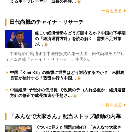
えるキープレーヤー 成長の再評…
一覧を見る
田代尚機のチャイナ・リサーチ
厳しい経済情勢をどう打開するか？中国の下半期
の「経済運営方針」を読み解く 需要不足対策
が…
中国経済に精通する中国株投資の第一人者・田代尚機氏のプレ
ミアム連載「チャイナ・リサーチ」。中国の…
中国「Kimi K3」の衝撃に世界はどう対応するのか？ 米財務
長官が検討する「蒸留を行う中国…
中国経済“予想外の低成長”で政策のテコ入れ必至か 経済運営
方針の修正で成長加速が予想さ…
一覧を見る
「みんなで大家さん」配当ストップ騒動の内幕
《ついに見えた問題の核心》「みんなで大家さ