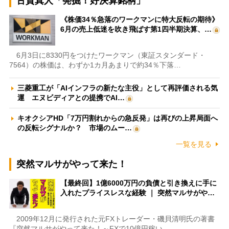
古賀真人「発掘！好決算銘柄」
《株価34％急落のワークマンに特大反転の期待》
6月の売上低迷を吹き飛ばす第1四半期決算、…
6月3日に8330円をつけたワークマン（東証スタンダード・
7564）の株価は、わずか1カ月あまりで約34％下落…
三菱重工が「AIインフラの新たな主役」として再評価される気
運 エヌビディアとの提携でAI…
キオクシアHD「7万円割れからの急反発」は再びの上昇局面へ
の反転シグナルか？ 市場のムー…
一覧を見る
突然マルサがやって来た！
【最終回】1億6000万円の負債と引き換えに手に
入れたプライスレスな経験 ｜ 突然マルサがや…
2009年12月に発行された元FXトレーダー・磯貝清明氏の著書
『突然マルサがやって来た！～FXで10億円稼い…