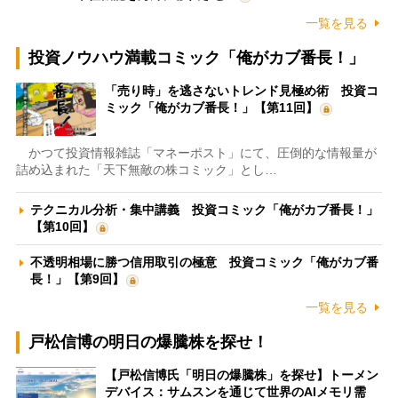
一覧を見る
投資ノウハウ満載コミック「俺がカブ番長！」
「売り時」を逃さないトレンド見極め術 投資コ
ミック「俺がカブ番長！」【第11回】
かつて投資情報雑誌「マネーポスト」にて、圧倒的な情報量が
詰め込まれた「天下無敵の株コミック」とし…
テクニカル分析・集中講義 投資コミック「俺がカブ番長！」
【第10回】
不透明相場に勝つ信用取引の極意 投資コミック「俺がカブ番
長！」【第9回】
一覧を見る
戸松信博の明日の爆騰株を探せ！
【戸松信博氏「明日の爆騰株」を探せ】トーメン
デバイス：サムスンを通じて世界のAIメモリ需