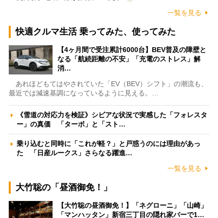
一覧を見る
快適クルマ生活 乗ってみた、使ってみた
【4ヶ月間で受注累計6000台】BEV普及の障壁と
なる「航続距離の不安」「充電のストレス」解
消…
あれほどもてはやされていた「EV（BEV）シフト」の潮流も、
最近では減速基調になっているように見える。…
《雪道の対応力を検証》シビアな状況で実感した「フォレスタ
ー」の真価 「ターボ」と「スト…
乗り込むと同時に「これが軽？」と戸惑うのには理由があっ
た 「日産ルークス」さらなる躍進…
一覧を見る
大竹聡の「昼酒御免！」
【大竹聡の昼酒御免！】「ネグローニ」「山崎」
「マンハッタン」新宿三丁目の隠れ家バーで1…