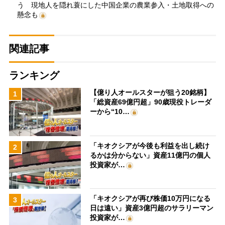
う 現地人を隠れ蓑にした中国企業の農業参入・土地取得への
懸念も
関連記事
ランキング
【億り人オールスターが狙う20銘柄】
1
「総資産69億円超」90歳現役トレーダ
ーから“10…
「キオクシアが今後も利益を出し続け
2
るかは分からない」資産11億円の個人
投資家が…
「キオクシアが再び株価10万円になる
3
日は遠い」資産3億円超のサラリーマン
投資家が…