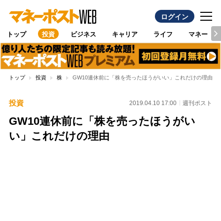
ログイン
トップ
投資
ビジネス
キャリア
ライフ
マネー
トップ
投資
株
GW10連休前に「株を売ったほうがいい」これだけの理由
投資
2019.04.10 17:00
週刊ポスト
GW10連休前に「株を売ったほうがい
い」これだけの理由
Loaded
:
100.00%
/
Unmute