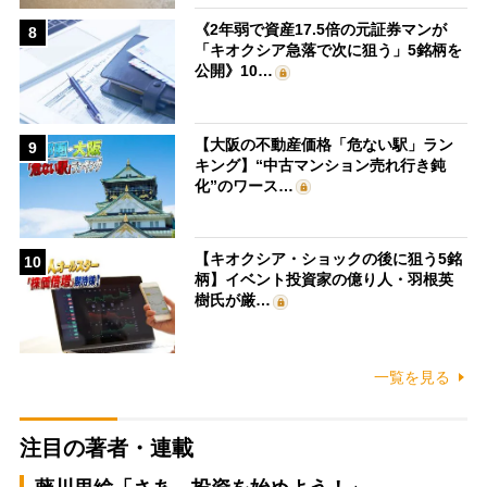
《2年弱で資産17.5倍の元証券マンが
8
「キオクシア急落で次に狙う」5銘柄を
公開》10…
【大阪の不動産価格「危ない駅」ラン
9
キング】“中古マンション売れ行き鈍
化”のワース…
【キオクシア・ショックの後に狙う5銘
10
柄】イベント投資家の億り人・羽根英
樹氏が厳…
一覧を見る
注目の著者・連載