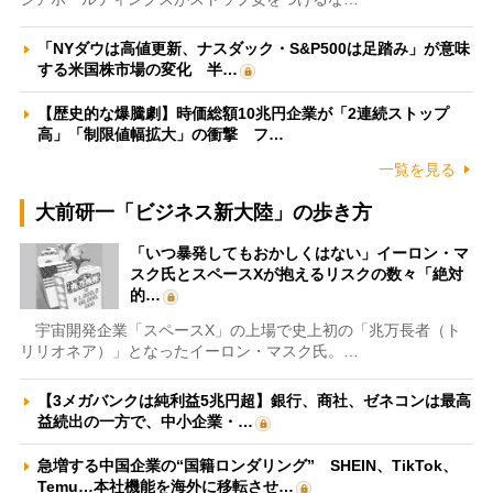
「NYダウは高値更新、ナスダック・S&P500は足踏み」が意味
する米国株市場の変化 半…
【歴史的な爆騰劇】時価総額10兆円企業が「2連続ストップ
高」「制限値幅拡大」の衝撃 フ…
一覧を見る
大前研一「ビジネス新大陸」の歩き方
「いつ暴発してもおかしくはない」イーロン・マ
スク氏とスペースXが抱えるリスクの数々「絶対
的…
宇宙開発企業「スペースX」の上場で史上初の「兆万長者（ト
リリオネア）」となったイーロン・マスク氏。…
【3メガバンクは純利益5兆円超】銀行、商社、ゼネコンは最高
益続出の一方で、中小企業・…
急増する中国企業の“国籍ロンダリング” SHEIN、TikTok、
Temu…本社機能を海外に移転させ…