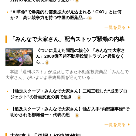
“AI革命”で爆発的な需要拡大が見込まれる「CXO」とは何
か？ 高い競争力を持つ中国の医薬品…
一覧を見る
「みんなで大家さん」配当ストップ騒動の内幕
《ついに見えた問題の核心》「みんなで大家さ
ん」2000億円超不動産投資トラブル“異常なく
ら…
本誌『週刊ポスト』が追及してきた不動産投資商品「みんなで
大家さん」がいよいよ最終局面を迎えている…
【独走スクープ・みんなで大家さん】二転三転した“成田プロ
ジェクト”の計画変更の裏で起き…
【追及スクープ・みんなで大家さん】独占入手“内部議事録”で
明かされる柳瀬健一・代表の思…
一覧を見る