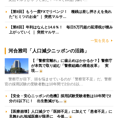
【第9回】もう一度FXでリベンジ！ 種銭は差し押さえを免れ
た”ヒミツのお金” ｜ 突然マルサ…
【第8回】年利はなんと14.6％！ 毎日5万円超の延滞税が積み
上がっていく ｜ 突然マルサ…
一覧を見る
河合雅司「人口減少ニッポンの活路」
【「警察官離れ」に歯止めはかかるか？】警察庁
が本気で取り組む「警察組織の構造改革」 実
現…
警察庁が目下、頭を悩ませているのが「警察官不足」だ。警察
官の採用試験の受験者数は10年間で2分の1以…
【安全・安心ニッポンの危機】採用試験受験者数は10年間で2
分の1以下に！ 出生数減がも…
【医療崩壊】人口減少で「医師不足」に加えて「患者不足」に
見舞われ地域医療が限界に 今後…