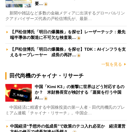
要…
新聞や雑誌など多数の金融メディアに出演するグローバルリン
クアドバイザーズ代表の戸松信博氏が、最新…
【戸松信博氏「明日の爆騰株」を探せ】レーザーテック：最先
端半導体の製造に不可欠な検査装…
【戸松信博氏「明日の爆騰株」を探せ】TDK：AIインフラを支
えるキープレーヤー 成長の再評…
一覧を見る
田代尚機のチャイナ・リサーチ
中国「Kimi K3」の衝撃に世界はどう対応するの
か？ 米財務長官が検討する「蒸留を行う中国
AI…
中国経済に精通する中国株投資の第一人者・田代尚機氏のプレ
ミアム連載「チャイナ・リサーチ」。中国企…
中国経済“予想外の低成長”で政策のテコ入れ必至か 経済運営
方針の修正で成長加速が予想さ…