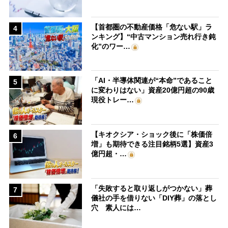
【首都圏の不動産価格「危ない駅」ラ
4
ンキング】“中古マンション売れ行き鈍
化”のワー…
「AI・半導体関連が“本命”であること
5
に変わりはない」資産20億円超の90歳
現役トレー…
【キオクシア・ショック後に「株価倍
6
増」も期待できる注目銘柄5選】資産3
億円超・…
「失敗すると取り返しがつかない」葬
7
儀社の手を借りない「DIY葬」の落とし
穴 素人には…