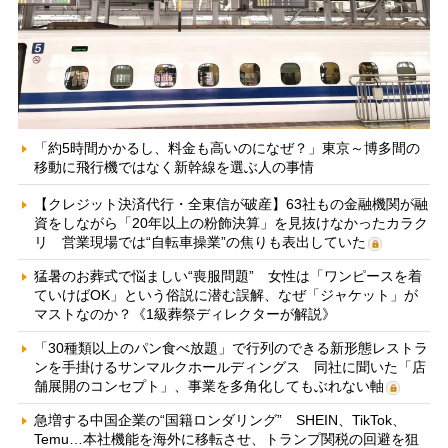
「約5時間かかるし、料金も高いのになぜ？」東京～博多間の
移動に飛行機ではなく新幹線を選ぶ人の事情
【クレジット決済代行・全東信が破産】63社もの金融機関が融
資をしながら「20年以上の粉飾決算」を見抜けなかったカラク
リ 営業現場では“自転車操業”の焦りも表出していた
猛暑のお葬式で悩ましい“喪服問題” 女性は「ワンピースを着
ていけばOK」という俗説に潜む誤解、なぜ「ジャケット」が
マストなのか？《1級葬祭ディレクターが解説》
「30種類以上のパン食べ放題」で行列のできる新形態レストラ
ンを手掛けるサンマルクホールディングス 同社に聞いた「店
舗展開のコンセプト」、事業を多角化してもぶれない軸
急増する中国企業の“国籍ロンダリング” SHEIN、TikTok、
Temu…本社機能を海外に移転させ、トランプ関税の回避を狙