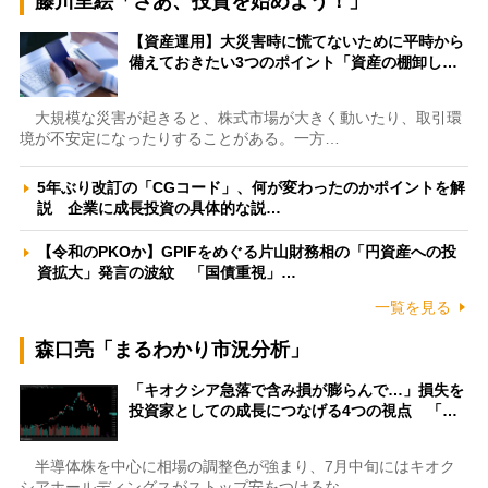
藤川里絵「さあ、投資を始めよう！」
【資産運用】大災害時に慌てないために平時から
備えておきたい3つのポイント「資産の棚卸し…
大規模な災害が起きると、株式市場が大きく動いたり、取引環
境が不安定になったりすることがある。一方…
5年ぶり改訂の「CGコード」、何が変わったのかポイントを解
説 企業に成長投資の具体的な説…
【令和のPKOか】GPIFをめぐる片山財務相の「円資産への投
資拡大」発言の波紋 「国債重視」…
一覧を見る
森口亮「まるわかり市況分析」
「キオクシア急落で含み損が膨らんで…」損失を
投資家としての成長につなげる4つの視点 「…
半導体株を中心に相場の調整色が強まり、7月中旬にはキオク
シアホールディングスがストップ安をつけるな…