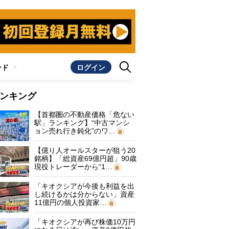
ンド
ログイン
ンキング
【首都圏の不動産価格「危ない
駅」ランキング】“中古マンシ
ョン売れ行き鈍化”のワ…
【億り人オールスターが狙う20
銘柄】「総資産69億円超」90歳
現役トレーダーから“1…
「キオクシアが今後も利益を出
し続けるかは分からない」資産
11億円の個人投資家…
「キオクシアが再び株価10万円