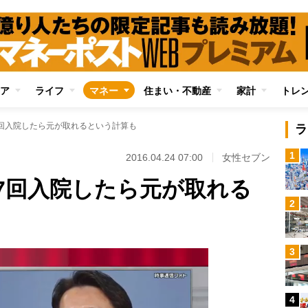
ア
ライフ
マネー
住まい・不動産
家計
トレ
回入院したら元が取れるという計算も
ラ
1
2016.04.24 07:00
女性セブン
7回入院したら元が取れる
2
3
4