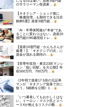
になる日は遠い」資産3億円超
のサラリーマン投資家…
【キオクシア・ショック後に
「株価倍増」も期待できる注目
銘柄5選】資産3億円超…
「AI・半導体関連が“本命”であ
ることに変わりはない」資産20
億円超の90歳現役トレ…
【資産10億円超・かんちさんが
厳選！】「キオクシアの次」に
資金が流れる期待の…
【世帯年収別・東京23区マンシ
ョン「狙い目駅」を大公開】年
収500万円、700万円…
《2年弱で資産17.5倍の元証券
マンが「キオクシア急落で次に
狙う」5銘柄を公開》1…
「いつ暴発してもおかしくはな
い」イーロン・マスク氏とスペ
ースXが抱えるリスクの数…