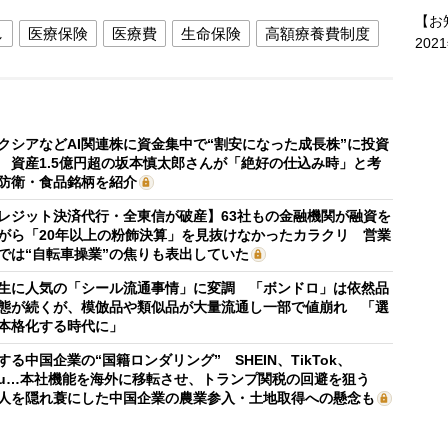
【お
し
医療保険
医療費
生命保険
高額療養費制度
202
クシアなどAI関連株に資金集中で“割安になった成長株”に投資
 資産1.5億円超の坂本慎太郎さんが「絶好の仕込み時」と考
防衛・食品銘柄を紹介
レジット決済代行・全東信が破産】63社もの金融機関が融資を
がら「20年以上の粉飾決算」を見抜けなかったカラクリ 営業
では“自転車操業”の焦りも表出していた
生に人気の「シール流通事情」に変調 「ボンドロ」は依然品
態が続くが、模倣品や類似品が大量流通し一部で値崩れ 「選
本格化する時代に」
する中国企業の“国籍ロンダリング” SHEIN、TikTok、
mu…本社機能を海外に移転させ、トランプ関税の回避を狙う
人を隠れ蓑にした中国企業の農業参入・土地取得への懸念も