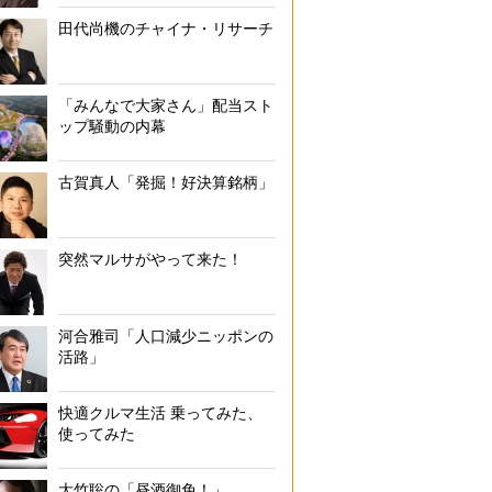
田代尚機のチャイナ・リサーチ
「みんなで大家さん」配当スト
ップ騒動の内幕
古賀真人「発掘！好決算銘柄」
突然マルサがやって来た！
河合雅司「人口減少ニッポンの
活路」
快適クルマ生活 乗ってみた、
使ってみた
大竹聡の「昼酒御免！」