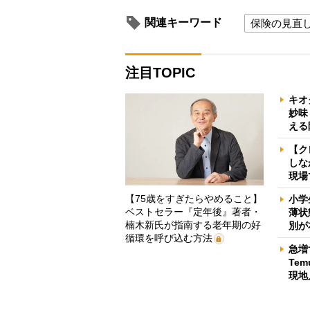
関連キーワード
保険の見直
注目TOPIC
キオ
妙味
える
【ク
しな
現場
【75歳をすぎたらやめること】
小学
ベストセラー『定年後』著者・
薄状
楠木新氏が指南する老年期の好
別が
循環を呼び込む方法
急増
Te
現地