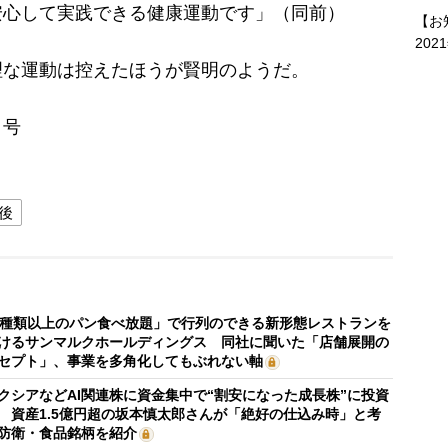
安心して実践できる健康運動です」（同前）
【お
202
な運動は控えたほうが賢明のようだ。
日号
後
0種類以上のパン食べ放題」で行列のできる新形態レストランを
けるサンマルクホールディングス 同社に聞いた「店舗展開の
セプト」、事業を多角化してもぶれない軸
クシアなどAI関連株に資金集中で“割安になった成長株”に投資
 資産1.5億円超の坂本慎太郎さんが「絶好の仕込み時」と考
防衛・食品銘柄を紹介