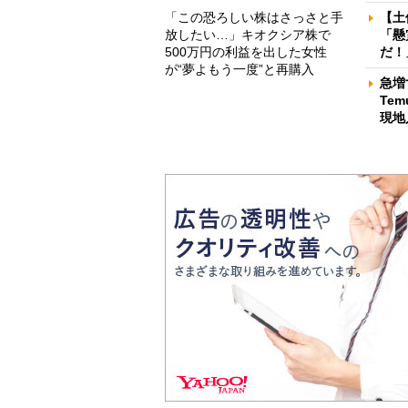
「この恐ろしい株はさっさと手
【土
放したい…」キオクシア株で
「懸
500万円の利益を出した女性
だ！
が“夢よもう一度”と再購入
急増
Te
現地