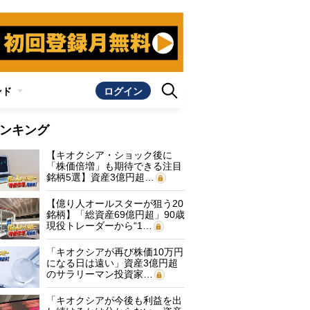
ンド
ログイン
ンキング
【キオクシア・ショック後に
「株価倍増」も期待できる注目
銘柄5選】資産3億円超…
【億り人オールスターが狙う20
銘柄】「総資産69億円超」90歳
現役トレーダーから“1…
「キオクシアが再び株価10万円
になる日は遠い」資産3億円超
のサラリーマン投資家…
「キオクシアが今後も利益を出