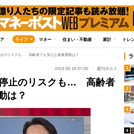
ア
ライフ
マネー
住まい・不動産
家計
トレ
止のリスクも… 高齢者でも安心な健康運動は？
ラ
1
2019.05.18 07:00
週刊ポスト
停止のリスクも… 高齢者
2
動は？
3
4