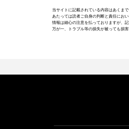
当サイトに記載されている内容はあくまで
あたっては読者ご自身の判断と責任におい
情報は細心の注意を払っておりますが、記
万が一、トラブル等の損失が被っても損害