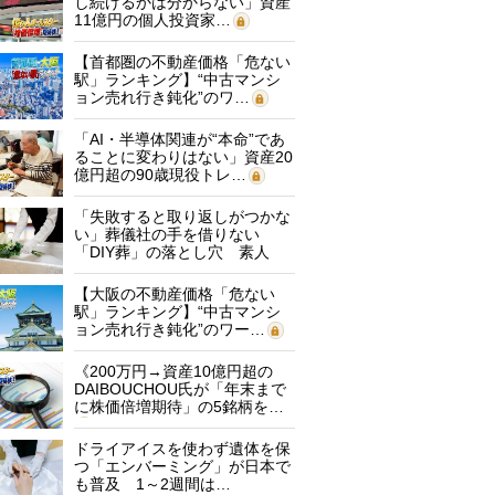
し続けるかは分からない」資産
11億円の個人投資家…
【首都圏の不動産価格「危ない
駅」ランキング】“中古マンシ
ョン売れ行き鈍化”のワ…
「AI・半導体関連が“本命”であ
ることに変わりはない」資産20
億円超の90歳現役トレ…
「失敗すると取り返しがつかな
い」葬儀社の手を借りない
「DIY葬」の落とし穴 素人
に…
【大阪の不動産価格「危ない
駅」ランキング】“中古マンシ
ョン売れ行き鈍化”のワー…
《200万円→資産10億円超の
DAIBOUCHOU氏が「年末まで
に株価倍増期待」の5銘柄を…
ドライアイスを使わず遺体を保
つ「エンバーミング」が日本で
も普及 1～2週間は…