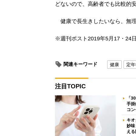
どないので、高齢者でも比較的
健康で長生きしたいなら、無理
※週刊ポスト2019年5月17・24
関連キーワード
健康
定年
注目TOPIC
「3
手掛
コン
キオ
妙味
える