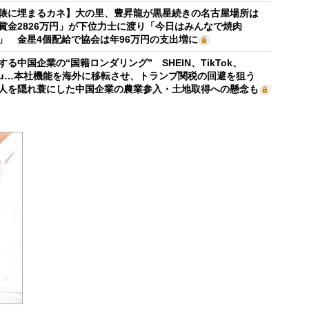
俵に埋まるカネ】大の里、豊昇龍が黒星続きの名古屋場所は
賞金2826万円」が下位力士に渡り「今日はみんなで焼肉
」 金星4個配給で協会は年96万円の支出増に
する中国企業の“国籍ロンダリング” SHEIN、TikTok、
mu…本社機能を海外に移転させ、トランプ関税の回避を狙う
人を隠れ蓑にした中国企業の農業参入・土地取得への懸念も