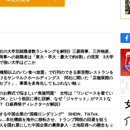
社の大学別就職者数ランキングを解剖》三菱商事、三井物産、
商事への就職者は「東大・早大・慶大で約6割」の現実 3大学
で強い大学はどこか
0種類以上のパン食べ放題」で行列のできる新形態レストランを
けるサンマルクホールディングス 同社に聞いた「店舗展開の
セプト」、事業を多角化してもぶれない軸
のお葬式で悩ましい“喪服問題” 女性は「ワンピースを着てい
OK」という俗説に潜む誤解、なぜ「ジャケット」がマストな
？《1級葬祭ディレクターが解説》
する中国企業の“国籍ロンダリング” SHEIN、TikTok、
mu…本社機能を海外に移転させ、トランプ関税の回避を狙う
人を隠れ蓑にした中国企業の農業参入・土地取得への懸念も