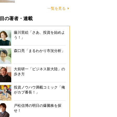
に…
一覧を見る
目の著者・連載
藤川里絵「さあ、投資を始めよ
う！」
森口亮「まるわかり市況分析」
大前研一「ビジネス新大陸」の
歩き方
投資ノウハウ満載コミック「俺
がカブ番長！」
戸松信博の明日の爆騰株を探
せ！