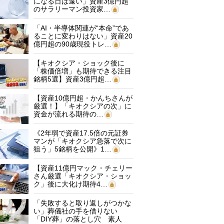
になる日は遠い」資産3億円超
のサラリーマン投資家…
「AI・半導体関連が“本命”であ
ることに変わりはない」資産20
億円超の90歳現役トレ…
【キオクシア・ショック後に
「株価倍増」も期待できる注目
銘柄5選】資産3億円超…
【資産10億円超・かんちさんが
厳選！】「キオクシアの次」に
資金が流れる期待の…
《2年弱で資産17.5倍の元証券
マンが「キオクシア急落で次に
狙う」5銘柄を公開》1…
【資産11億円マック・チェリー
さん厳選「キオクシア・ショッ
ク」後に大化け期待4…
「失敗すると取り返しがつかな
い」葬儀社の手を借りない
「DIY葬」の落とし穴 素人