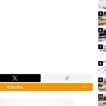
5
6
7
8
9
本文に戻る
10