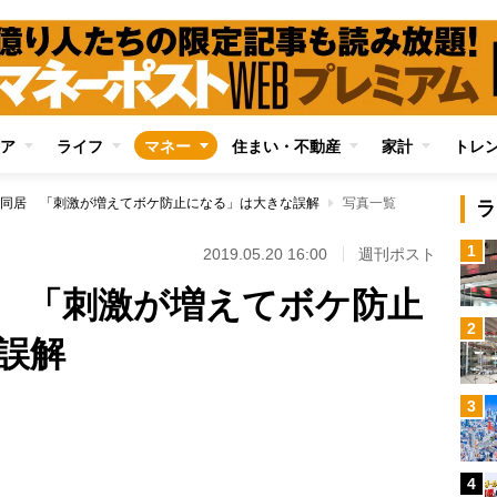
ア
ライフ
マネー
住まい・不動産
家計
トレ
同居 「刺激が増えてボケ防止になる」は大きな誤解
写真一覧
ラ
1
2019.05.20 16:00
週刊ポスト
 「刺激が増えてボケ防止
2
誤解
3
Loaded
:
100.00%
4