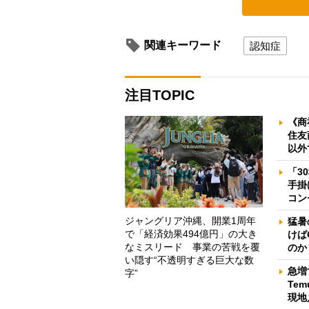
関連キーワード
認知症
注目TOPIC
《商
住友
以外
「3
手掛
コン
ジャングリア沖縄、開業1周年
猛暑
で「経済効果494億円」の大き
けば
なミスリード 事業の苦戦を覆
のか
い隠す“不透明すぎる巨大な数
急増
字”
Te
現地