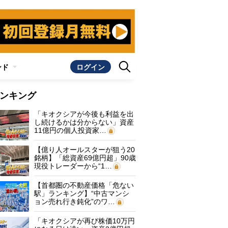
ンド
ログイン
ンキング
「キオクシアが今後も利益を出
し続けるかは分からない」資産
11億円の個人投資家…
【億り人オールスターが狙う20
銘柄】「総資産69億円超」90歳
現役トレーダーから“1…
【首都圏の不動産価格「危ない
駅」ランキング】“中古マンシ
ョン売れ行き鈍化”のワ…
「キオクシアが再び株価10万円