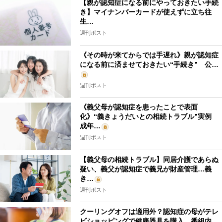
【親が認知症になる前にやっておきたい手続
き】マイナンバーカードが使えずに立ち往
生…
週刊ポスト
《その時が来てからでは手遅れ》親が認知症
になる前に済ませておきたい“手続き” 公…
週刊ポスト
《義父母が認知症を患ったことで表面
化》“義きょうだいとの相続トラブル”実例
成年…
週刊ポスト
【義父母の相続トラブル】同居介護であらぬ
疑い、義父が認知症で義兄が財産管理…義
き…
週刊ポスト
クーリングオフは適用外？認知症の母がテレ
ビショッピングで健康器具を購入、番組内