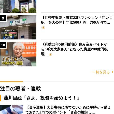
【世帯年収別・東京23区マンション「狙い目
9
駅」を大公開】年収500万円、700万円で…
《利益は年5億円前後》住み込みバイトか
10
ら“ギガ大家さん”となった資産200億円税
理…
一覧を見る
注目の著者・連載
藤川里絵「さあ、投資を始めよう！」
【資産運用】大災害時に慌てないために平時から備え
ておきたい3つのポイント「資産の棚卸し…