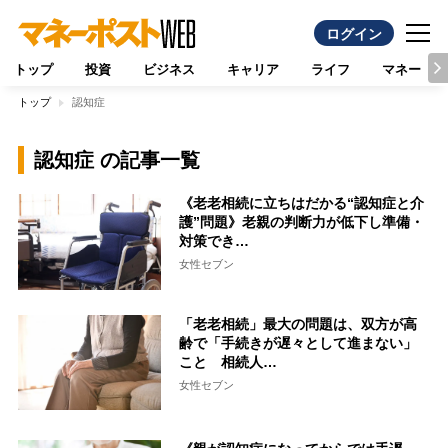
ログイン
トップ
投資
ビジネス
キャリア
ライフ
マネー
トップ
認知症
認知症 の記事一覧
《老老相続に立ちはだかる“認知症と介
護”問題》老親の判断力が低下し準備・
対策でき…
女性セブン
「老老相続」最大の問題は、双方が高
齢で「手続きが遅々として進まない」
こと 相続人…
女性セブン