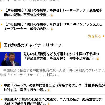
【戸松信博氏「明日の爆騰株」を探せ】レーザーテック：最先端半
導体の製造に不可欠な検査装…
【戸松信博氏「明日の爆騰株」を探せ】TDK：AIインフラを支える
キープレーヤー 成長の再評…
一覧を見る
田代尚機のチャイナ・リサーチ
厳しい経済情勢をどう打開するか？中国の下半期の
「経済運営方針」を読み解く 需要不足対策が…
中国経済に精通する中国株投資の第一人者・田代尚機氏のプレミアム
連載「チャイナ・リサーチ」。中国の…
中国「Kimi K3」の衝撃に世界はどう対応するのか？ 米財務長官が
検討する「蒸留を行う中国…
中国経済“予想外の低成長”で政策のテコ入れ必至か 経済運営方針
の修正で成長加速が予想さ…