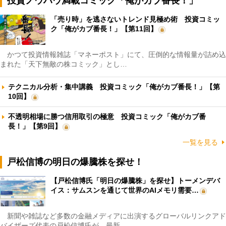
投資ノウハウ満載コミック「俺がカブ番長！」
「売り時」を逃さないトレンド見極め術 投資コミッ
ク「俺がカブ番長！」【第11回】
かつて投資情報雑誌「マネーポスト」にて、圧倒的な情報量が詰め込
まれた「天下無敵の株コミック」とし…
テクニカル分析・集中講義 投資コミック「俺がカブ番長！」【第
10回】
不透明相場に勝つ信用取引の極意 投資コミック「俺がカブ番
長！」【第9回】
一覧を見る
戸松信博の明日の爆騰株を探せ！
【戸松信博氏「明日の爆騰株」を探せ】トーメンデバ
イス：サムスンを通じて世界のAIメモリ需要…
新聞や雑誌など多数の金融メディアに出演するグローバルリンクアド
バイザーズ代表の戸松信博氏が、最新…