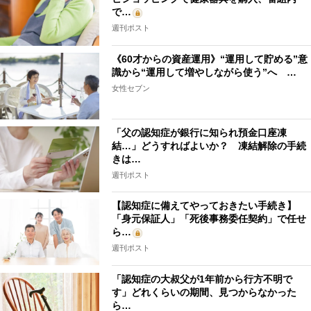
で…
週刊ポスト
《60才からの資産運用》“運用して貯める”意
識から“運用して増やしながら使う”へ …
女性セブン
「父の認知症が銀行に知られ預金口座凍
結…」どうすればよいか？ 凍結解除の手続
きは…
週刊ポスト
【認知症に備えてやっておきたい手続き】
「身元保証人」「死後事務委任契約」で任せ
ら…
週刊ポスト
「認知症の大叔父が1年前から行方不明で
す」どれくらいの期間、見つからなかった
ら…