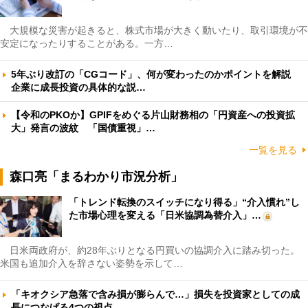
大規模な災害が起きると、株式市場が大きく動いたり、取引環境が不
安定になったりすることがある。一方…
5年ぶり改訂の「CGコード」、何が変わったのかポイントを解説
企業に成長投資の具体的な説…
【令和のPKOか】GPIFをめぐる片山財務相の「円資産への投資拡
大」発言の波紋 「国債重視」…
一覧を見る
森口亮「まるわかり市況分析」
「トレンド転換のスイッチになり得る」“介入慣れ”し
た市場心理を変える「日米協調為替介入」…
日米両政府が、約28年ぶりとなる円買いの協調介入に踏み切った。
米国も追加介入を辞さない姿勢を示して…
「キオクシア急落で含み損が膨らんで…」損失を投資家としての成
長につなげる4つの視点 …