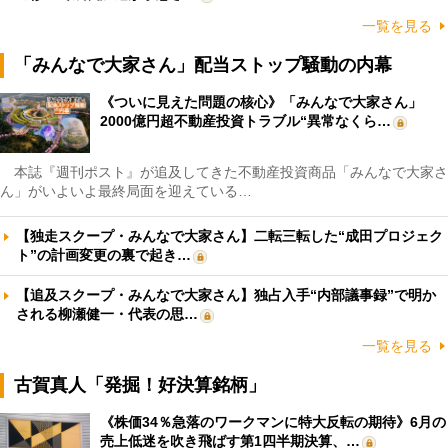
一覧を見る
「みんなで大家さん」配当ストップ騒動の内幕
《ついに見えた問題の核心》「みんなで大家さん」
2000億円超不動産投資トラブル“異常なくら…
本誌『週刊ポスト』が追及してきた不動産投資商品「みんなで大家さ
ん」がいよいよ最終局面を迎えている…
【独走スクープ・みんなで大家さん】二転三転した“成田プロジェク
ト”の計画変更の裏で起き…
【追及スクープ・みんなで大家さん】独占入手“内部議事録”で明か
される柳瀬健一・代表の思…
一覧を見る
古賀真人「発掘！好決算銘柄」
《株価34％急落のワークマンに特大反転の期待》6月の
売上低迷を吹き飛ばす第1四半期決算、…