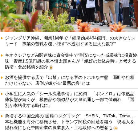
ジャングリア沖縄、開業1周年で「経済効果494億円」の大きなミス
リード 事業の苦戦を覆い隠す“不透明すぎる巨大な数字”
キオクシアなどAI関連株に資金集中で“割安になった成長株”に投資妙
味 資産1.5億円超の坂本慎太郎さんが「絶好の仕込み時」と考える
防衛・食品銘柄を紹介
お酒を提供する店で「出禁」になる客のトホホな生態 嘔吐や粗相
だけじゃない、店側が嫌がる“最悪の客”とは
小学生に人気の「シール流通事情」に変調 「ボンドロ」は依然品
薄状態が続くが、模倣品や類似品が大量流通し一部で値崩れ 「選
別が本格化する時代に」
急増する中国企業の“国籍ロンダリング” SHEIN、TikTok、Temu…
本社機能を海外に移転させ、トランプ関税の回避を狙う 現地人を
隠れ蓑にした中国企業の農業参入・土地取得への懸念も