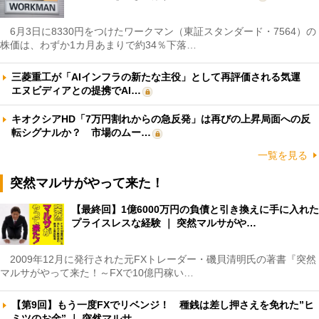
6月3日に8330円をつけたワークマン（東証スタンダード・7564）の
株価は、わずか1カ月あまりで約34％下落…
三菱重工が「AIインフラの新たな主役」として再評価される気運
エヌビディアとの提携でAI…
キオクシアHD「7万円割れからの急反発」は再びの上昇局面への反
転シグナルか？ 市場のムー…
一覧を見る
突然マルサがやって来た！
【最終回】1億6000万円の負債と引き換えに手に入れた
プライスレスな経験 ｜ 突然マルサがや…
2009年12月に発行された元FXトレーダー・磯貝清明氏の著書『突然
マルサがやって来た！～FXで10億円稼い…
【第9回】もう一度FXでリベンジ！ 種銭は差し押さえを免れた”ヒ
ミツのお金” ｜ 突然マルサ…