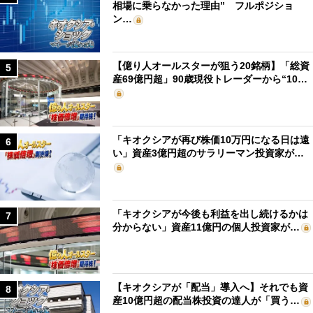
相場に乗らなかった理由” フルポジショ
ン…
【億り人オールスターが狙う20銘柄】「総資
5
産69億円超」90歳現役トレーダーから“10…
「キオクシアが再び株価10万円になる日は遠
6
い」資産3億円超のサラリーマン投資家が…
「キオクシアが今後も利益を出し続けるかは
7
分からない」資産11億円の個人投資家が…
【キオクシアが「配当」導入へ】それでも資
8
産10億円超の配当株投資の達人が「買う…