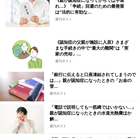
《親が認知症になってからでは手遅
れ…》「争続」回避のための最善策
は“法的に有効な…
週刊ポスト
《認知症の父親が施設に入居》さまざ
まな手続きの中で“最大の難関”は「実
家の売却」…
週刊ポスト
「銀行に伝えると口座凍結されてしまうので
は…」親が認知症になったときの「お金の
管…
週刊ポスト
「電話で説明しても一筋縄ではいかない…」
親が認知症になったときの水道光熱費ほか
解…
週刊ポスト