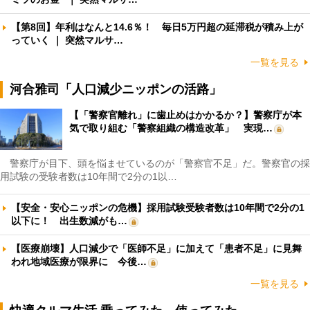
【第8回】年利はなんと14.6％！ 毎日5万円超の延滞税が積み上が
っていく ｜ 突然マルサ…
一覧を見る
河合雅司「人口減少ニッポンの活路」
【「警察官離れ」に歯止めはかかるか？】警察庁が本
気で取り組む「警察組織の構造改革」 実現…
警察庁が目下、頭を悩ませているのが「警察官不足」だ。警察官の採
用試験の受験者数は10年間で2分の1以…
【安全・安心ニッポンの危機】採用試験受験者数は10年間で2分の1
以下に！ 出生数減がも…
【医療崩壊】人口減少で「医師不足」に加えて「患者不足」に見舞
われ地域医療が限界に 今後…
一覧を見る