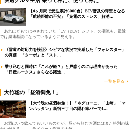
快適クルマ生活 乗ってみた、使ってみた
【4ヶ月間で受注累計6000台】BEV普及の障壁となる
「航続距離の不安」「充電のストレス」解消…
あれほどもてはやされていた「EV（BEV）シフト」の潮流も、最近
では減速基調になっているように見える。…
《雪道の対応力を検証》シビアな状況で実感した「フォレスター」
の真価 「ターボ」と「スト…
乗り込むと同時に「これが軽？」と戸惑うのには理由があった
「日産ルークス」さらなる躍進…
一覧を見る
大竹聡の「昼酒御免！」
【大竹聡の昼酒御免！】「ネグローニ」「山崎」「マ
ンハッタン」新宿三丁目の隠れ家バーで1…
お酒はいつ飲んでもいいものだが、昼から飲むお酒にはまた格別の味
わいがある――。ライター・作家の大竹…