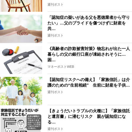
週刊ポスト
「認知症の疑いがある父を悪徳業者から守り
たい」…父のプライドを傷つけずに財産を
共…
週刊ポスト
《高齢者の詐欺被害対策》物忘れが出た一人
暮らしの父の銀行口座が凍結されそうに…
困…
マネーポストWEB
【認知症リスクへの備え】「家族信託」は介
護のための“生前相続” 生前に財産を子供…
週刊ポスト
【きょうだいトラブルの火種に】「家族信託
と遺言書」に潜むリスク 親が認知症にな
る…
週刊ポスト