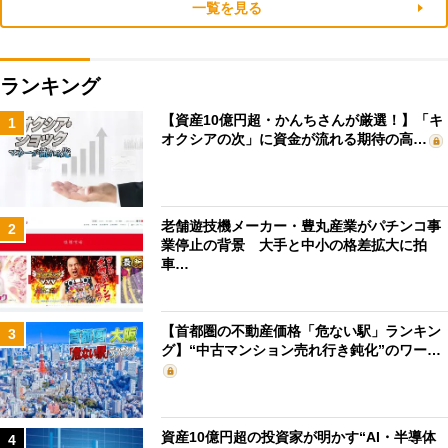
一覧を見る
ランキング
【資産10億円超・かんちさんが厳選！】「キ
1
オクシアの次」に資金が流れる期待の高…
老舗遊技機メーカー・豊丸産業がパチンコ事
2
業停止の背景 大手と中小の格差拡大に拍
車…
【首都圏の不動産価格「危ない駅」ランキン
3
グ】“中古マンション売れ行き鈍化”のワー…
資産10億円超の投資家が明かす“AI・半導体
4