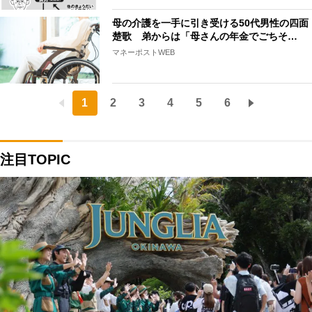
母の介護を一手に引き受ける50代男性の四面
楚歌 弟からは「母さんの年金でごちそ…
マネーポストWEB
1
2
3
4
5
6
注目TOPIC