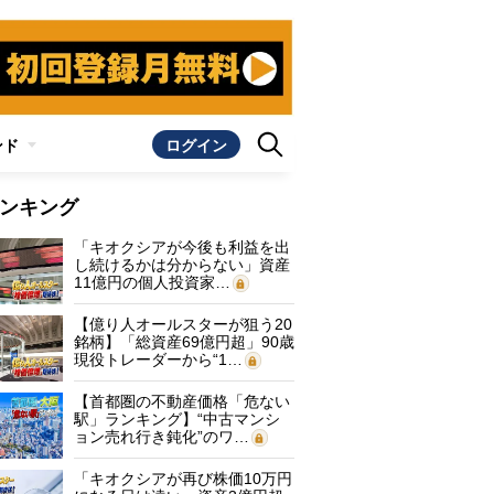
ンド
ログイン
ンキング
「キオクシアが今後も利益を出
し続けるかは分からない」資産
11億円の個人投資家…
【億り人オールスターが狙う20
銘柄】「総資産69億円超」90歳
現役トレーダーから“1…
【首都圏の不動産価格「危ない
駅」ランキング】“中古マンシ
ョン売れ行き鈍化”のワ…
「キオクシアが再び株価10万円