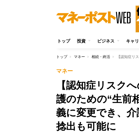
トップ
投資
ビジネス
キャリ
トップ
マネー
相続・終活
マネー
【認知症リスクへ
護のための“生前
義に変更でき、介
捻出も可能に