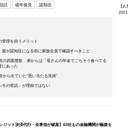
信託
成年後見
認知症
【お
202
の管理を担うメリット
 親が認知症になる前に家族全員で確認すべきこと
男性の四面楚歌 弟からは「母さんの年金でごちそう食べてる
度にあった
前から出ていた“思い当たる兆候”
シモの世話」が理由ではない
レジット決済代行・全東信が破産】63社もの金融機関が融資を