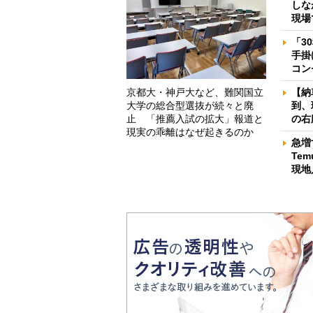
しな
現場
「3
手掛
コン
京都大・神戸大など、難関国立
【納
大学の総合型選抜が続々と廃
到、
止 「推薦入試の拡大」報道と
の右
現実の乖離はなぜ起きるのか
急増
Te
現地