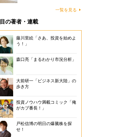
に…
一覧を見る
目の著者・連載
藤川里絵「さあ、投資を始めよ
う！」
森口亮「まるわかり市況分析」
大前研一「ビジネス新大陸」の
歩き方
投資ノウハウ満載コミック「俺
がカブ番長！」
戸松信博の明日の爆騰株を探
せ！