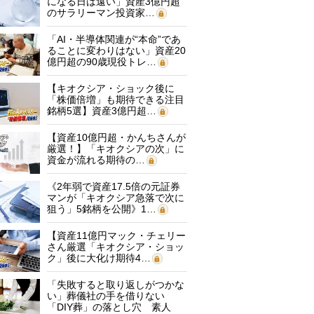
になる日は遠い」資産3億円超
のサラリーマン投資家…
「AI・半導体関連が“本命”であ
ることに変わりはない」資産20
億円超の90歳現役トレ…
【キオクシア・ショック後に
「株価倍増」も期待できる注目
銘柄5選】資産3億円超…
【資産10億円超・かんちさんが
厳選！】「キオクシアの次」に
資金が流れる期待の…
《2年弱で資産17.5倍の元証券
マンが「キオクシア急落で次に
狙う」5銘柄を公開》1…
【資産11億円マック・チェリー
さん厳選「キオクシア・ショッ
ク」後に大化け期待4…
「失敗すると取り返しがつかな
い」葬儀社の手を借りない
「DIY葬」の落とし穴 素人