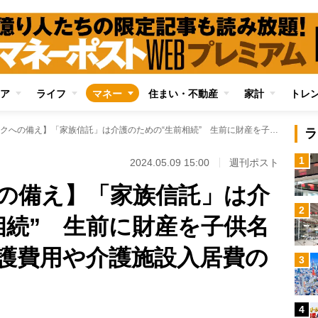
ア
ライフ
マネー
住まい・不動産
家計
トレ
【認知症リスクへの備え】「家族信託」は介護のための“生前相続” 生前に財産を子供名義に変更でき、介護費用や介護施設入居費の捻出も可能に
ラ
1
2024.05.09 15:00
週刊ポスト
の備え】「家族信託」は介
2
相続” 生前に財産を子供名
護費用や介護施設入居費の
3
4