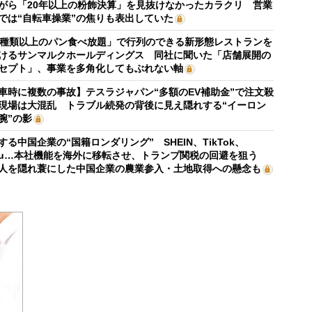
がら「20年以上の粉飾決算」を見抜けなかったカラクリ 営業
では“自転車操業”の焦りも表出していた
0種類以上のパン食べ放題」で行列のできる新形態レストランを
けるサンマルクホールディングス 同社に聞いた「店舗展開の
セプト」、事業を多角化してもぶれない軸
車時に複数の事故】テスラジャパン“多額のEV補助金”で注文殺
現場は大混乱 トラブル続発の背後に見え隠れする“イーロン
腕”の影
する中国企業の“国籍ロンダリング” SHEIN、TikTok、
mu…本社機能を海外に移転させ、トランプ関税の回避を狙う
人を隠れ蓑にした中国企業の農業参入・土地取得への懸念も