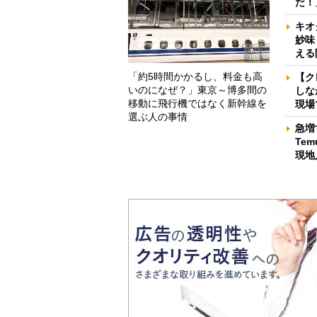
だ！
キオ
妙味
える
「約5時間かかるし、料金も高
【ク
いのになぜ？」東京～博多間の
しな
移動に飛行機ではなく新幹線を
現場
選ぶ人の事情
急増
Te
現地