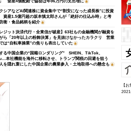
」 金星4個配給で協会は年96万円の支出増に
クシアなどAI関連株に資金集中で“割安になった成長株”に投資
 資産1.5億円超の坂本慎太郎さんが「絶好の仕込み時」と考
防衛・食品銘柄を紹介
レジット決済代行・全東信が破産】63社もの金融機関が融資を
がら「20年以上の粉飾決算」を見抜けなかったカラクリ 営業
では“自転車操業”の焦りも表出していた
する中国企業の“国籍ロンダリング” SHEIN、TikTok、
mu…本社機能を海外に移転させ、トランプ関税の回避を狙う
人を隠れ蓑にした中国企業の農業参入・土地取得への懸念も
【お
202