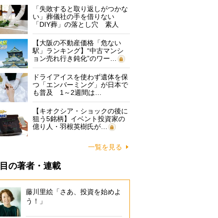
「失敗すると取り返しがつかな
い」葬儀社の手を借りない
「DIY葬」の落とし穴 素人
に…
【大阪の不動産価格「危ない
駅」ランキング】“中古マンシ
ョン売れ行き鈍化”のワー…
ドライアイスを使わず遺体を保
つ「エンバーミング」が日本で
も普及 1～2週間は…
【キオクシア・ショックの後に
狙う5銘柄】イベント投資家の
億り人・羽根英樹氏が…
一覧を見る
目の著者・連載
藤川里絵「さあ、投資を始めよ
う！」