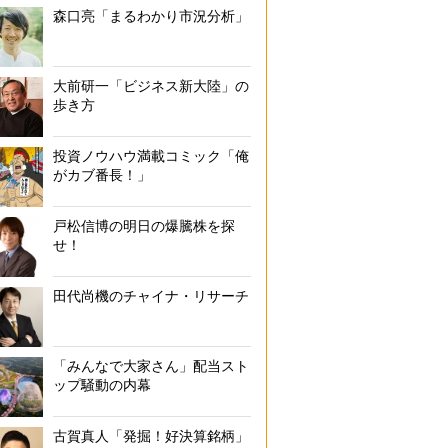
森口亮「まるわかり市況分析」
大前研一「ビジネス新大陸」の
歩き方
投資ノウハウ満載コミック「俺
がカブ番長！」
戸松信博の明日の爆騰株を探
せ！
田代尚機のチャイナ・リサーチ
「みんなで大家さん」配当スト
ップ騒動の内幕
古賀真人「発掘！好決算銘柄」