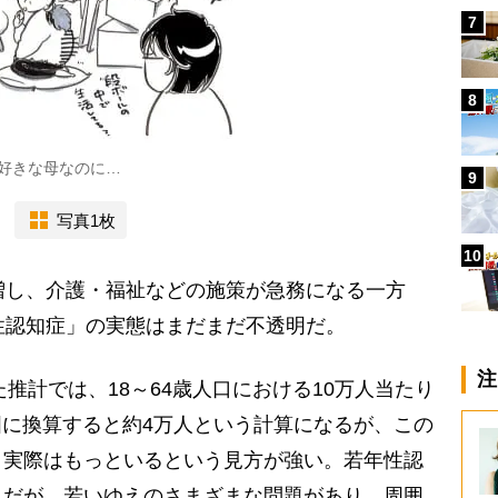
7
8
好きな母なのに…
9
写真1枚
10
増し、介護・福祉などの施策が急務になる一方
性認知症」の実態はまだまだ不透明だ。
注
推計では、18～64歳人口における10万人当たり
全国に換算すると約4万人という計算になるが、この
、実際はもっといるという見方が強い。若年性認
じだが、若いゆえのさまざまな問題があり、周囲