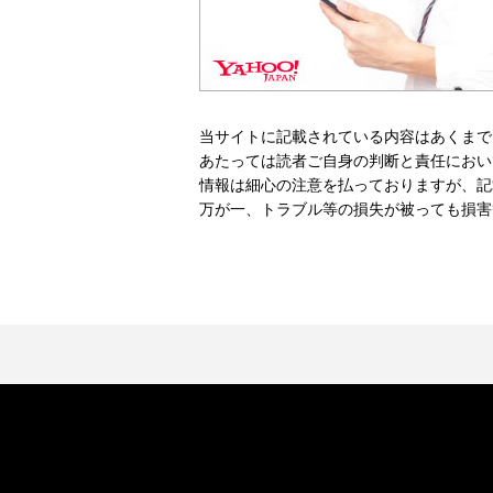
当サイトに記載されている内容はあくまで
あたっては読者ご自身の判断と責任におい
情報は細心の注意を払っておりますが、記
万が一、トラブル等の損失が被っても損害