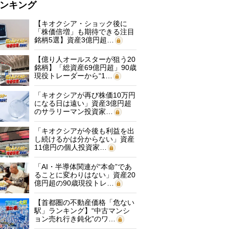
ンキング
【キオクシア・ショック後に
「株価倍増」も期待できる注目
銘柄5選】資産3億円超…
【億り人オールスターが狙う20
銘柄】「総資産69億円超」90歳
現役トレーダーから“1…
「キオクシアが再び株価10万円
になる日は遠い」資産3億円超
のサラリーマン投資家…
「キオクシアが今後も利益を出
し続けるかは分からない」資産
11億円の個人投資家…
「AI・半導体関連が“本命”であ
ることに変わりはない」資産20
億円超の90歳現役トレ…
【首都圏の不動産価格「危ない
駅」ランキング】“中古マンシ
ョン売れ行き鈍化”のワ…