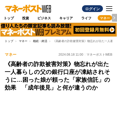
ログイン
トップ
投資
ビジネス
キャリア
ライフ
マネー
トップ
マネー
相続・終活
《高齢者の詐欺被害対策》物忘れが出た一人暮ら
マネー
2024.08.18 11:00
マネーポストWEB
《高齢者の詐欺被害対策》物忘れが出た
一人暮らしの父の銀行口座が凍結されそ
うに…困った娘が頼った「家族信託」の
効果 「成年後見」と何が違うのか
Loaded
:
100.00%
/
Unmute