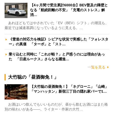
【4ヶ月間で受注累計6000台】BEV普及の障壁と
なる「航続距離の不安」「充電のストレス」解
消…
あれほどもてはやされていた「EV（BEV）シフト」の潮流も、
最近では減速基調になっているように見える。…
《雪道の対応力を検証》シビアな状況で実感した「フォレスタ
ー」の真価 「ターボ」と「スト…
乗り込むと同時に「これが軽？」と戸惑うのには理由があっ
た 「日産ルークス」さらなる躍進…
一覧を見る
大竹聡の「昼酒御免！」
【大竹聡の昼酒御免！】「ネグローニ」「山崎」
「マンハッタン」新宿三丁目の隠れ家バーで1…
お酒はいつ飲んでもいいものだが、昼から飲むお酒にはまた格
別の味わいがある――。ライター・作家の大竹…