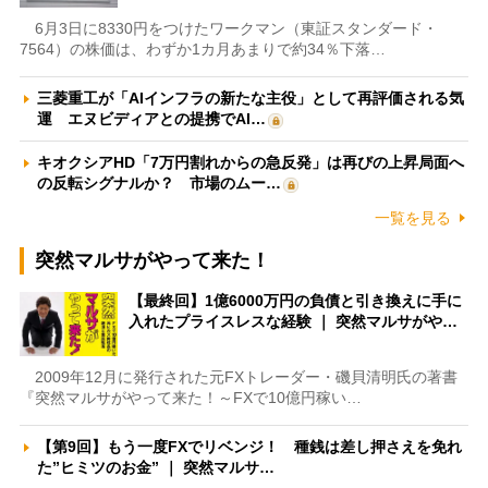
6月3日に8330円をつけたワークマン（東証スタンダード・
7564）の株価は、わずか1カ月あまりで約34％下落…
三菱重工が「AIインフラの新たな主役」として再評価される気
運 エヌビディアとの提携でAI…
キオクシアHD「7万円割れからの急反発」は再びの上昇局面へ
の反転シグナルか？ 市場のムー…
一覧を見る
突然マルサがやって来た！
【最終回】1億6000万円の負債と引き換えに手に
入れたプライスレスな経験 ｜ 突然マルサがや…
2009年12月に発行された元FXトレーダー・磯貝清明氏の著書
『突然マルサがやって来た！～FXで10億円稼い…
【第9回】もう一度FXでリベンジ！ 種銭は差し押さえを免れ
た”ヒミツのお金” ｜ 突然マルサ…