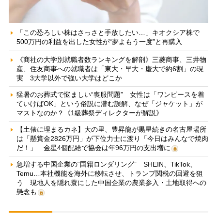
「この恐ろしい株はさっさと手放したい…」キオクシア株で
500万円の利益を出した女性が“夢よもう一度”と再購入
《商社の大学別就職者数ランキングを解剖》三菱商事、三井物
産、住友商事への就職者は「東大・早大・慶大で約6割」の現
実 3大学以外で強い大学はどこか
猛暑のお葬式で悩ましい“喪服問題” 女性は「ワンピースを着
ていけばOK」という俗説に潜む誤解、なぜ「ジャケット」が
マストなのか？《1級葬祭ディレクターが解説》
【土俵に埋まるカネ】大の里、豊昇龍が黒星続きの名古屋場所
は「懸賞金2826万円」が下位力士に渡り「今日はみんなで焼肉
だ！」 金星4個配給で協会は年96万円の支出増に
急増する中国企業の“国籍ロンダリング” SHEIN、TikTok、
Temu…本社機能を海外に移転させ、トランプ関税の回避を狙
う 現地人を隠れ蓑にした中国企業の農業参入・土地取得への
懸念も