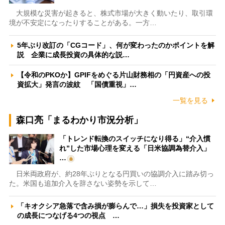
大規模な災害が起きると、株式市場が大きく動いたり、取引環
境が不安定になったりすることがある。一方…
5年ぶり改訂の「CGコード」、何が変わったのかポイントを解
説 企業に成長投資の具体的な説…
【令和のPKOか】GPIFをめぐる片山財務相の「円資産への投
資拡大」発言の波紋 「国債重視」…
一覧を見る
森口亮「まるわかり市況分析」
「トレンド転換のスイッチになり得る」“介入慣
れ”した市場心理を変える「日米協調為替介入」
…
日米両政府が、約28年ぶりとなる円買いの協調介入に踏み切っ
た。米国も追加介入を辞さない姿勢を示して…
「キオクシア急落で含み損が膨らんで…」損失を投資家として
の成長につなげる4つの視点 …