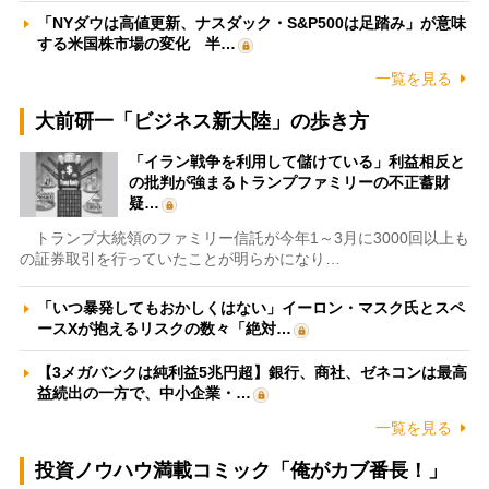
「NYダウは高値更新、ナスダック・S&P500は足踏み」が意味
する米国株市場の変化 半…
一覧を見る
大前研一「ビジネス新大陸」の歩き方
「イラン戦争を利用して儲けている」利益相反と
の批判が強まるトランプファミリーの不正蓄財
疑…
トランプ大統領のファミリー信託が今年1～3月に3000回以上も
の証券取引を行っていたことが明らかになり…
「いつ暴発してもおかしくはない」イーロン・マスク氏とスペ
ースXが抱えるリスクの数々「絶対…
【3メガバンクは純利益5兆円超】銀行、商社、ゼネコンは最高
益続出の一方で、中小企業・…
一覧を見る
投資ノウハウ満載コミック「俺がカブ番長！」