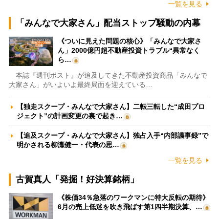
一覧を見る
「みんなで大家さん」配当ストップ騒動の内幕
《ついに見えた問題の核心》「みんなで大家さ
ん」2000億円超不動産投資トラブル“異常なく
ら…
本誌『週刊ポスト』が追及してきた不動産投資商品「みんなで
大家さん」がいよいよ最終局面を迎えている…
【独走スクープ・みんなで大家さん】二転三転した“成田プロ
ジェクト”の計画変更の裏で起き…
【追及スクープ・みんなで大家さん】独占入手“内部議事録”で
明かされる柳瀬健一・代表の思…
一覧を見る
古賀真人「発掘！好決算銘柄」
《株価34％急落のワークマンに特大反転の期待》
6月の売上低迷を吹き飛ばす第1四半期決算、…