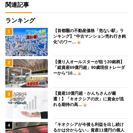
関連記事
ランキング
【首都圏の不動産価格「危ない駅」ラ
1
ンキング】“中古マンション売れ行き鈍
化”のワー…
【億り人オールスターが狙う20銘柄】
2
「総資産69億円超」90歳現役トレーダ
ーから“10…
【資産10億円超・かんちさんが厳
3
選！】「キオクシアの次」に資金が流
れる期待の高…
「キオクシアが今後も利益を出し続け
4
るかは分からない」資産11億円の個人