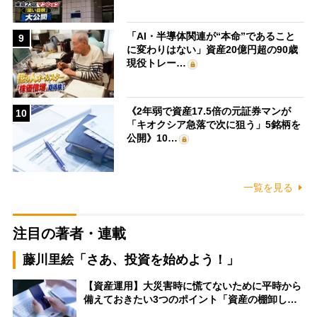
「AI・半導体関連が“本命”であること
9
に変わりはない」資産20億円超の90歳
現役トレー…
《2年弱で資産17.5倍の元証券マンが
10
「キオクシア急落で次に狙う」5銘柄を
公開》10…
一覧を見る
注目の著者・連載
藤川里絵「さあ、投資を始めよう！」
【資産運用】大災害時に慌てないために平時から
備えておきたい3つのポイント「資産の棚卸し…