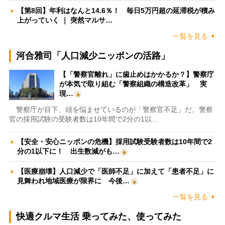
【第8回】年利はなんと14.6％！ 毎日5万円超の延滞税が積み
上がっていく ｜ 突然マルサ…
一覧を見る
河合雅司「人口減少ニッポンの活路」
【「警察官離れ」に歯止めはかかるか？】警察庁
が本気で取り組む「警察組織の構造改革」 実
現…
警察庁が目下、頭を悩ませているのが「警察官不足」だ。警察
官の採用試験の受験者数は10年間で2分の1以…
【安全・安心ニッポンの危機】採用試験受験者数は10年間で2
分の1以下に！ 出生数減がも…
【医療崩壊】人口減少で「医師不足」に加えて「患者不足」に
見舞われ地域医療が限界に 今後…
一覧を見る
快適クルマ生活 乗ってみた、使ってみた