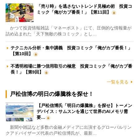
「売り時」を逃さないトレンド見極め術 投資コ
ミック「俺がカブ番長！」【第11回】
かつて投資情報雑誌「マネーポスト」にて、圧倒的な情報量が
詰め込まれた「天下無敵の株コミック」とし…
テクニカル分析・集中講義 投資コミック「俺がカブ番長！」
【第10回】
不透明相場に勝つ信用取引の極意 投資コミック「俺がカブ番
長！」【第9回】
一覧を見る
戸松信博の明日の爆騰株を探せ！
【戸松信博氏「明日の爆騰株」を探せ】トーメン
デバイス：サムスンを通じて世界のAIメモリ需
要…
新聞や雑誌など多数の金融メディアに出演するグローバルリン
クアドバイザーズ代表の戸松信博氏が、最新…