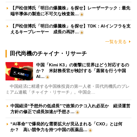
【戸松信博氏「明日の爆騰株」を探せ】レーザーテック：最先
端半導体の製造に不可欠な検査装…
【戸松信博氏「明日の爆騰株」を探せ】TDK：AIインフラを支
えるキープレーヤー 成長の再評…
一覧を見る
田代尚機のチャイナ・リサーチ
中国「Kimi K3」の衝撃に世界はどう対応するの
か？ 米財務長官が検討する「蒸留を行う中国
AI…
中国経済に精通する中国株投資の第一人者・田代尚機氏のプレ
ミアム連載「チャイナ・リサーチ」。中国企…
中国経済“予想外の低成長”で政策のテコ入れ必至か 経済運営
方針の修正で成長加速が予想さ…
“AI革命”で爆発的な需要拡大が見込まれる「CXO」とは何
か？ 高い競争力を持つ中国の医薬品…