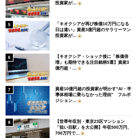
投資家が…
「キオクシアが再び株価10万円になる
5
日は遠い」資産3億円超のサラリーマン
投資家が…
【キオクシア・ショック後に「株価倍
6
増」も期待できる注目銘柄5選】資産3
億円超・…
資産10億円超の投資家が明かす“AI・半
7
導体相場に乗らなかった理由” フルポ
ジション…
【世帯年収別・東京23区マンション
8
「狙い目駅」を大公開】年収500万円、
700万円で…