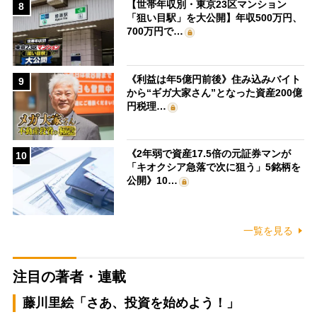
【世帯年収別・東京23区マンション
8
「狙い目駅」を大公開】年収500万円、
700万円で…
《利益は年5億円前後》住み込みバイト
9
から“ギガ大家さん”となった資産200億
円税理…
《2年弱で資産17.5倍の元証券マンが
10
「キオクシア急落で次に狙う」5銘柄を
公開》10…
一覧を見る
注目の著者・連載
藤川里絵「さあ、投資を始めよう！」