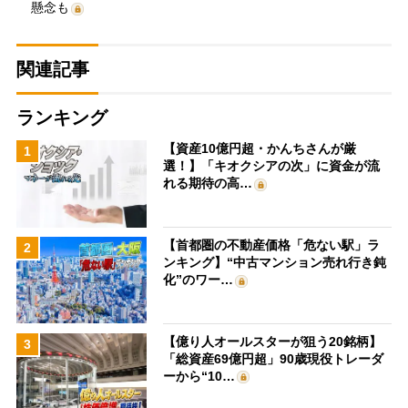
懸念も
関連記事
ランキング
【資産10億円超・かんちさんが厳
1
選！】「キオクシアの次」に資金が流
れる期待の高…
【首都圏の不動産価格「危ない駅」ラ
2
ンキング】“中古マンション売れ行き鈍
化”のワー…
【億り人オールスターが狙う20銘柄】
3
「総資産69億円超」90歳現役トレーダ
ーから“10…