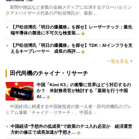
新聞や雑誌など多数の金融メディアに出演するグローバルリン
クアドバイザーズ代表の戸松信博氏が、最新…
【戸松信博氏「明日の爆騰株」を探せ】レーザーテック：最先
端半導体の製造に不可欠な検査装…
【戸松信博氏「明日の爆騰株」を探せ】TDK：AIインフラを支
えるキープレーヤー 成長の再評…
一覧を見る
田代尚機のチャイナ・リサーチ
中国「Kimi K3」の衝撃に世界はどう対応するの
か？ 米財務長官が検討する「蒸留を行う中国
AI…
中国経済に精通する中国株投資の第一人者・田代尚機氏のプレ
ミアム連載「チャイナ・リサーチ」。中国企…
中国経済“予想外の低成長”で政策のテコ入れ必至か 経済運営
方針の修正で成長加速が予想さ…