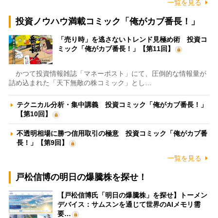
一覧を見る
投資ノウハウ満載コミック「俺がカブ番長！」
「売り時」を逃さないトレンド見極め術 投資コ
ミック「俺がカブ番長！」【第11回】
かつて投資情報雑誌「マネーポスト」にて、圧倒的な情報量が
詰め込まれた「天下無敵の株コミック」とし…
テクニカル分析・集中講義 投資コミック「俺がカブ番長！」
【第10回】
不透明相場に勝つ信用取引の極意 投資コミック「俺がカブ番
長！」【第9回】
一覧を見る
戸松信博の明日の爆騰株を探せ！
【戸松信博氏「明日の爆騰株」を探せ】トーメン
デバイス：サムスンを通じて世界のAIメモリ需
要…