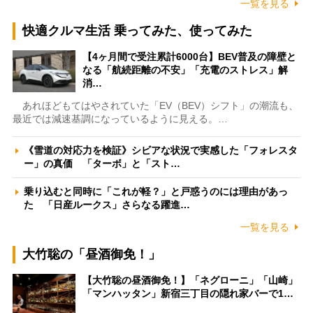
一覧を見る
快適クルマ生活 乗ってみた、使ってみた
【4ヶ月間で受注累計6000台】BEV普及の障壁と
なる「航続距離の不安」「充電のストレス」解
消…
あれほどもてはやされていた「EV（BEV）シフト」の潮流も、
最近では減速基調になっているように見える。…
《雪道の対応力を検証》シビアな状況で実感した「フォレスタ
ー」の真価 「ターボ」と「スト…
乗り込むと同時に「これが軽？」と戸惑うのには理由があっ
た 「日産ルークス」さらなる躍進…
一覧を見る
大竹聡の「昼酒御免！」
【大竹聡の昼酒御免！】「ネグローニ」「山崎」
「マンハッタン」新宿三丁目の隠れ家バーで1…