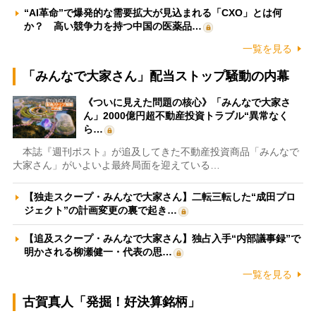
“AI革命”で爆発的な需要拡大が見込まれる「CXO」とは何
か？ 高い競争力を持つ中国の医薬品…
一覧を見る
「みんなで大家さん」配当ストップ騒動の内幕
《ついに見えた問題の核心》「みんなで大家さ
ん」2000億円超不動産投資トラブル“異常なく
ら…
本誌『週刊ポスト』が追及してきた不動産投資商品「みんなで
大家さん」がいよいよ最終局面を迎えている…
【独走スクープ・みんなで大家さん】二転三転した“成田プロ
ジェクト”の計画変更の裏で起き…
【追及スクープ・みんなで大家さん】独占入手“内部議事録”で
明かされる柳瀬健一・代表の思…
一覧を見る
古賀真人「発掘！好決算銘柄」