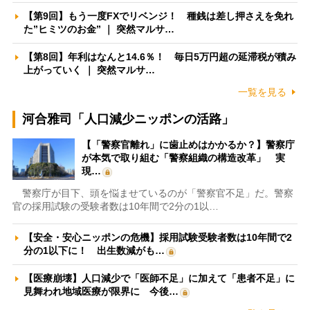
【第9回】もう一度FXでリベンジ！ 種銭は差し押さえを免れ
た”ヒミツのお金” ｜ 突然マルサ…
【第8回】年利はなんと14.6％！ 毎日5万円超の延滞税が積み
上がっていく ｜ 突然マルサ…
一覧を見る
河合雅司「人口減少ニッポンの活路」
【「警察官離れ」に歯止めはかかるか？】警察庁
が本気で取り組む「警察組織の構造改革」 実
現…
警察庁が目下、頭を悩ませているのが「警察官不足」だ。警察
官の採用試験の受験者数は10年間で2分の1以…
【安全・安心ニッポンの危機】採用試験受験者数は10年間で2
分の1以下に！ 出生数減がも…
【医療崩壊】人口減少で「医師不足」に加えて「患者不足」に
見舞われ地域医療が限界に 今後…