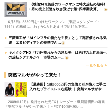
《株価34％急落のワークマンに特大反転の期待》
6月の売上低迷を吹き飛ばす第1四半期決算、…
6月3日に8330円をつけたワークマン（東証スタンダード・
7564）の株価は、わずか1カ月あまりで約34％下落…
三菱重工が「AIインフラの新たな主役」として再評価される気
運 エヌビディアとの提携でAI…
キオクシアHD「7万円割れからの急反発」は再びの上昇局面へ
の反転シグナルか？ 市場のムー…
一覧を見る
突然マルサがやって来た！
【最終回】1億6000万円の負債と引き換えに手に
入れたプライスレスな経験 ｜ 突然マルサがや…
2009年12月に発行された元FXトレーダー・磯貝清明氏の著書
『突然マルサがやって来た！～FXで10億円稼い…