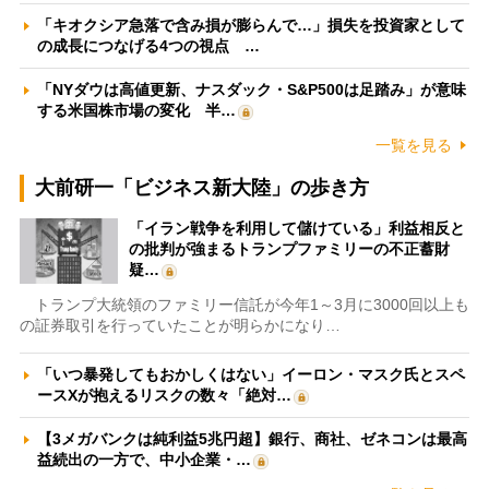
「キオクシア急落で含み損が膨らんで…」損失を投資家として
の成長につなげる4つの視点 …
「NYダウは高値更新、ナスダック・S&P500は足踏み」が意味
する米国株市場の変化 半…
一覧を見る
大前研一「ビジネス新大陸」の歩き方
「イラン戦争を利用して儲けている」利益相反と
の批判が強まるトランプファミリーの不正蓄財
疑…
トランプ大統領のファミリー信託が今年1～3月に3000回以上も
の証券取引を行っていたことが明らかになり…
「いつ暴発してもおかしくはない」イーロン・マスク氏とスペ
ースXが抱えるリスクの数々「絶対…
【3メガバンクは純利益5兆円超】銀行、商社、ゼネコンは最高
益続出の一方で、中小企業・…