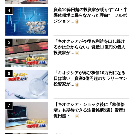
資産10億円超の投資家が明かす“AI・半
4
導体相場に乗らなかった理由” フルポ
ジション…
「キオクシアが今後も利益を出し続け
5
るかは分からない」資産11億円の個人
投資家が…
「キオクシアが再び株価10万円になる
6
日は遠い」資産3億円超のサラリーマン
投資家が…
【キオクシア・ショック後に「株価倍
7
増」も期待できる注目銘柄5選】資産3
億円超・…