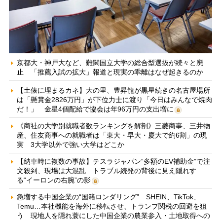
京都大・神戸大など、難関国立大学の総合型選抜が続々と廃
止 「推薦入試の拡大」報道と現実の乖離はなぜ起きるのか
【土俵に埋まるカネ】大の里、豊昇龍が黒星続きの名古屋場所
は「懸賞金2826万円」が下位力士に渡り「今日はみんなで焼肉
だ！」 金星4個配給で協会は年96万円の支出増に
《商社の大学別就職者数ランキングを解剖》三菱商事、三井物
産、住友商事への就職者は「東大・早大・慶大で約6割」の現
実 3大学以外で強い大学はどこか
【納車時に複数の事故】テスラジャパン“多額のEV補助金”で注
文殺到、現場は大混乱 トラブル続発の背後に見え隠れす
る“イーロンの右腕”の影
急増する中国企業の“国籍ロンダリング” SHEIN、TikTok、
Temu…本社機能を海外に移転させ、トランプ関税の回避を狙
う 現地人を隠れ蓑にした中国企業の農業参入・土地取得への