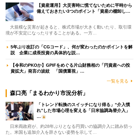
【資産運用】大災害時に慌てないために平時から
備えておきたい3つのポイント「資産の棚卸し…
大規模な災害が起きると、株式市場が大きく動いたり、取引環
境が不安定になったりすることがある。一方…
5年ぶり改訂の「CGコード」、何が変わったのかポイントを解
説 企業に成長投資の具体的な説…
【令和のPKOか】GPIFをめぐる片山財務相の「円資産への投
資拡大」発言の波紋 「国債重視」…
一覧を見る
森口亮「まるわかり市況分析」
「トレンド転換のスイッチになり得る」“介入慣
れ”した市場心理を変える「日米協調為替介入」
…
日米両政府が、約28年ぶりとなる円買いの協調介入に踏み切っ
た。米国も追加介入を辞さない姿勢を示して…