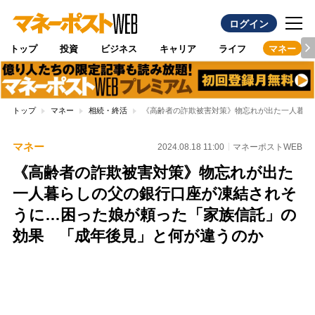
ログイン
トップ
投資
ビジネス
キャリア
ライフ
マネー
トップ
マネー
相続・終活
《高齢者の詐欺被害対策》物忘れが出た一人暮ら
マネー
2024.08.18 11:00
マネーポストWEB
《高齢者の詐欺被害対策》物忘れが出た
一人暮らしの父の銀行口座が凍結されそ
うに…困った娘が頼った「家族信託」の
効果 「成年後見」と何が違うのか