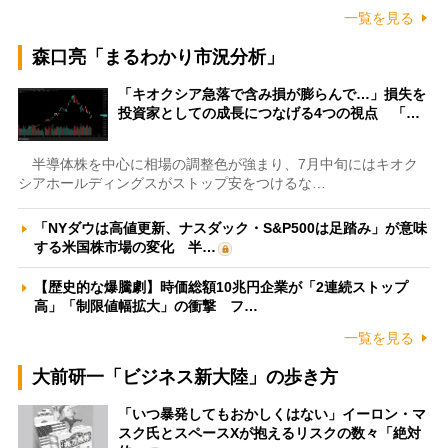
一覧を見る
森口亮「まるわかり市況分析」
「キオクシア急落で含み損が膨らんで…」損失を
投資家としての成長につなげる4つの視点 「…
半導体株を中心に相場の調整色が強まり、7月中旬にはキオク
シアホールディングスがストップ安をつけるな…
「NYダウは高値更新、ナスダック・S&P500は足踏み」が意味
する米国株市場の変化 半…
【歴史的な爆騰劇】時価総額10兆円企業が「2連続ストップ
高」「制限値幅拡大」の衝撃 フ…
一覧を見る
大前研一「ビジネス新大陸」の歩き方
「いつ暴発してもおかしくはない」イーロン・マ
スク氏とスペースXが抱えるリスクの数々「絶対