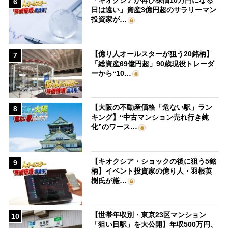
6
日は遠い」資産3億円超のサラリーマン
投資家が…
【億り人オールスターが狙う20銘柄】
7
「総資産69億円超」90歳現役トレーダ
ーから“10…
【大阪の不動産価格「危ない駅」ラン
8
キング】“中古マンション売れ行き鈍
化”のワース…
【キオクシア・ショックの後に狙う5銘
9
柄】イベント投資家の億り人・羽根英
樹氏が厳…
【世帯年収別・東京23区マンション
10
「狙い目駅」を大公開】年収500万円、