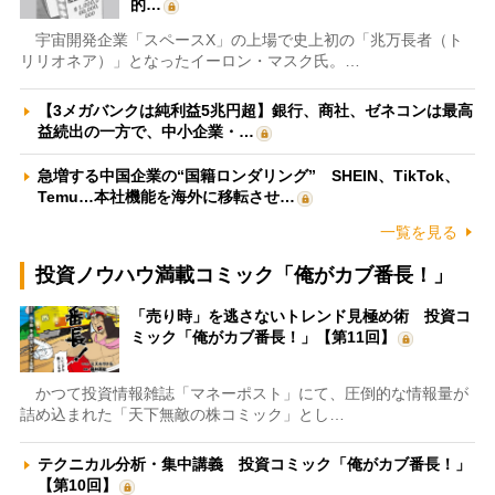
的…
宇宙開発企業「スペースX」の上場で史上初の「兆万長者（ト
リリオネア）」となったイーロン・マスク氏。…
【3メガバンクは純利益5兆円超】銀行、商社、ゼネコンは最高
益続出の一方で、中小企業・…
急増する中国企業の“国籍ロンダリング” SHEIN、TikTok、
Temu…本社機能を海外に移転させ…
一覧を見る
投資ノウハウ満載コミック「俺がカブ番長！」
「売り時」を逃さないトレンド見極め術 投資コ
ミック「俺がカブ番長！」【第11回】
かつて投資情報雑誌「マネーポスト」にて、圧倒的な情報量が
詰め込まれた「天下無敵の株コミック」とし…
テクニカル分析・集中講義 投資コミック「俺がカブ番長！」
【第10回】