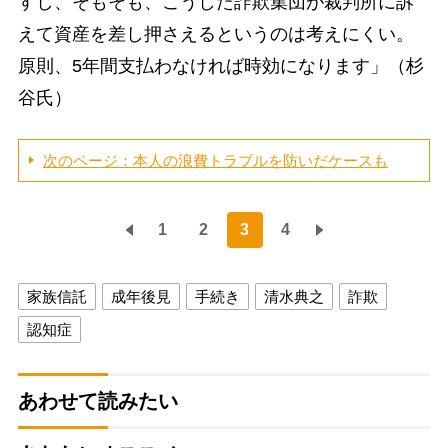
すし、そもそも、こうした詐欺集団が裁判所に訴
えて資産を差し押さえるというのは考えにくい。
原則、5年間支払わなければ時効になります」（杉
谷氏）
次のページ：本人の浪費トラブルを防いだケースも
1
2
3
4
家族信託
成年後見
手続き
清水典之
詐欺
認知症
あわせて読みたい