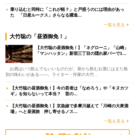
乗り込むと同時に「これが軽？」と戸惑うのには理由があっ
た 「日産ルークス」さらなる躍進…
一覧を見る
大竹聡の「昼酒御免！」
【大竹聡の昼酒御免！】「ネグローニ」「山崎」
「マンハッタン」新宿三丁目の隠れ家バーで1…
お酒はいつ飲んでもいいものだが、昼から飲むお酒にはまた格
別の味わいがある――。ライター・作家の大竹…
【大竹聡の昼酒御免！】今の若者は「なめろう」や「キヌカツ
ギ」を知らないって本当？ 昔の…
【大竹聡の昼酒御免！】京急線で多摩川越えて「川崎の大衆酒
場」へと昼酒旅 押し寄せるノス…
一覧を見る