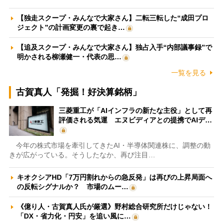
【独走スクープ・みんなで大家さん】二転三転した“成田プロ
ジェクト”の計画変更の裏で起き…
【追及スクープ・みんなで大家さん】独占入手“内部議事録”で
明かされる柳瀬健一・代表の思…
一覧を見る
古賀真人「発掘！好決算銘柄」
三菱重工が「AIインフラの新たな主役」として再
評価される気運 エヌビディアとの提携でAIデ…
今年の株式市場を牽引してきたAI・半導体関連株に、調整の動
きが広がっている。そうしたなか、再び注目…
キオクシアHD「7万円割れからの急反発」は再びの上昇局面へ
の反転シグナルか？ 市場のムー…
《億り人・古賀真人氏が厳選》野村総合研究所だけじゃない！
「DX・省力化・円安」を追い風に…