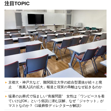
注目TOPIC
京都大・神戸大など、難関国立大学の総合型選抜が続々と廃
止 「推薦入試の拡大」報道と現実の乖離はなぜ起きるのか
猛暑のお葬式で悩ましい“喪服問題” 女性は「ワンピースを着
ていけばOK」という俗説に潜む誤解、なぜ「ジャケット」が
マストなのか？《1級葬祭ディレクターが解説》