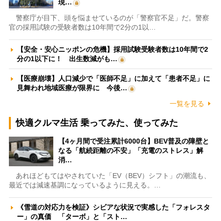
現…
警察庁が目下、頭を悩ませているのが「警察官不足」だ。警察
官の採用試験の受験者数は10年間で2分の1以…
【安全・安心ニッポンの危機】採用試験受験者数は10年間で2
分の1以下に！ 出生数減がも…
【医療崩壊】人口減少で「医師不足」に加えて「患者不足」に
見舞われ地域医療が限界に 今後…
一覧を見る
快適クルマ生活 乗ってみた、使ってみた
【4ヶ月間で受注累計6000台】BEV普及の障壁と
なる「航続距離の不安」「充電のストレス」解
消…
あれほどもてはやされていた「EV（BEV）シフト」の潮流も、
最近では減速基調になっているように見える。…
《雪道の対応力を検証》シビアな状況で実感した「フォレスタ
ー」の真価 「ターボ」と「スト…