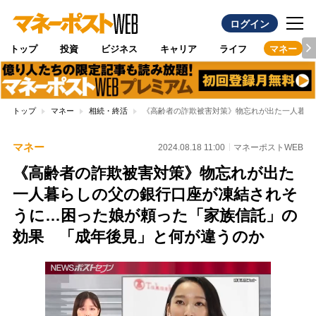
ログイン
トップ
投資
ビジネス
キャリア
ライフ
マネー
トップ
マネー
相続・終活
《高齢者の詐欺被害対策》物忘れが出た一人暮ら
マネー
2024.08.18 11:00
マネーポストWEB
《高齢者の詐欺被害対策》物忘れが出た
一人暮らしの父の銀行口座が凍結されそ
うに…困った娘が頼った「家族信託」の
効果 「成年後見」と何が違うのか