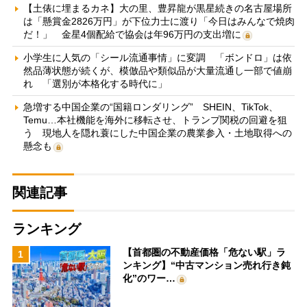
【土俵に埋まるカネ】大の里、豊昇龍が黒星続きの名古屋場所
は「懸賞金2826万円」が下位力士に渡り「今日はみんなで焼肉
だ！」 金星4個配給で協会は年96万円の支出増に
小学生に人気の「シール流通事情」に変調 「ボンドロ」は依
然品薄状態が続くが、模倣品や類似品が大量流通し一部で値崩
れ 「選別が本格化する時代に」
急増する中国企業の“国籍ロンダリング” SHEIN、TikTok、
Temu…本社機能を海外に移転させ、トランプ関税の回避を狙
う 現地人を隠れ蓑にした中国企業の農業参入・土地取得への
懸念も
関連記事
ランキング
【首都圏の不動産価格「危ない駅」ラ
1
ンキング】“中古マンション売れ行き鈍
化”のワー…