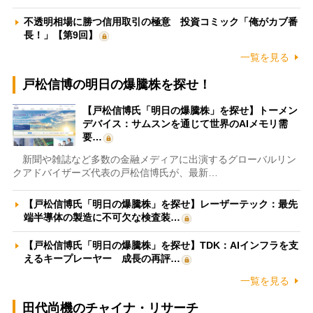
不透明相場に勝つ信用取引の極意 投資コミック「俺がカブ番
長！」【第9回】
一覧を見る
戸松信博の明日の爆騰株を探せ！
【戸松信博氏「明日の爆騰株」を探せ】トーメン
デバイス：サムスンを通じて世界のAIメモリ需
要…
新聞や雑誌など多数の金融メディアに出演するグローバルリン
クアドバイザーズ代表の戸松信博氏が、最新…
【戸松信博氏「明日の爆騰株」を探せ】レーザーテック：最先
端半導体の製造に不可欠な検査装…
【戸松信博氏「明日の爆騰株」を探せ】TDK：AIインフラを支
えるキープレーヤー 成長の再評…
一覧を見る
田代尚機のチャイナ・リサーチ