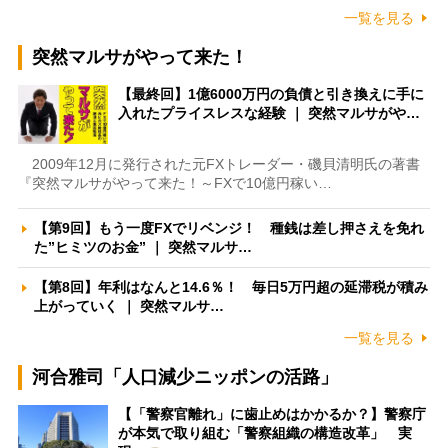
一覧を見る
突然マルサがやって来た！
【最終回】1億6000万円の負債と引き換えに手に
入れたプライスレスな経験 ｜ 突然マルサがや…
2009年12月に発行された元FXトレーダー・磯貝清明氏の著書
『突然マルサがやって来た！～FXで10億円稼い…
【第9回】もう一度FXでリベンジ！ 種銭は差し押さえを免れ
た”ヒミツのお金” ｜ 突然マルサ…
【第8回】年利はなんと14.6％！ 毎日5万円超の延滞税が積み
上がっていく ｜ 突然マルサ…
一覧を見る
河合雅司「人口減少ニッポンの活路」
【「警察官離れ」に歯止めはかかるか？】警察庁
が本気で取り組む「警察組織の構造改革」 実