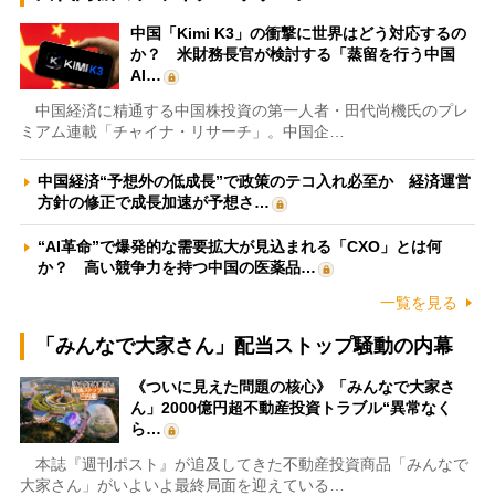
中国「Kimi K3」の衝撃に世界はどう対応するの
か？ 米財務長官が検討する「蒸留を行う中国
AI…
中国経済に精通する中国株投資の第一人者・田代尚機氏のプレ
ミアム連載「チャイナ・リサーチ」。中国企…
中国経済“予想外の低成長”で政策のテコ入れ必至か 経済運営
方針の修正で成長加速が予想さ…
“AI革命”で爆発的な需要拡大が見込まれる「CXO」とは何
か？ 高い競争力を持つ中国の医薬品…
一覧を見る
「みんなで大家さん」配当ストップ騒動の内幕
《ついに見えた問題の核心》「みんなで大家さ
ん」2000億円超不動産投資トラブル“異常なく
ら…
本誌『週刊ポスト』が追及してきた不動産投資商品「みんなで
大家さん」がいよいよ最終局面を迎えている…