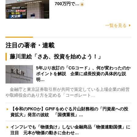
700万円で…
一覧を見る
注目の著者・連載
藤川里絵「さあ、投資を始めよう！」
5年ぶり改訂の「CGコード」、何が変わったのか
ポイントを解説 企業に成長投資の具体的な説
明…
金融庁と東京証券取引所が共同で策定している上場企業の経営
や取締役会のあり方を定める「コーポレート…
【令和のPKOか】GPIFをめぐる片山財務相の「円資産への投
資拡大」発言の波紋 「国債重視」…
インフレでも「物価負け」しない金融商品「物価連動国債」に
注目 元本が物価の動きに合わせ…