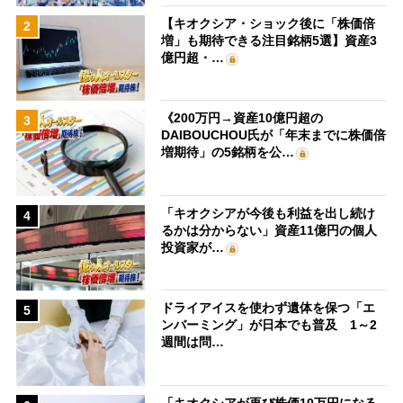
【キオクシア・ショック後に「株価倍
2
増」も期待できる注目銘柄5選】資産3
億円超・…
《200万円→資産10億円超の
3
DAIBOUCHOU氏が「年末までに株価倍
増期待」の5銘柄を公…
「キオクシアが今後も利益を出し続け
4
るかは分からない」資産11億円の個人
投資家が…
ドライアイスを使わず遺体を保つ「エ
5
ンバーミング」が日本でも普及 1～2
週間は問…
「キオクシアが再び株価10万円になる