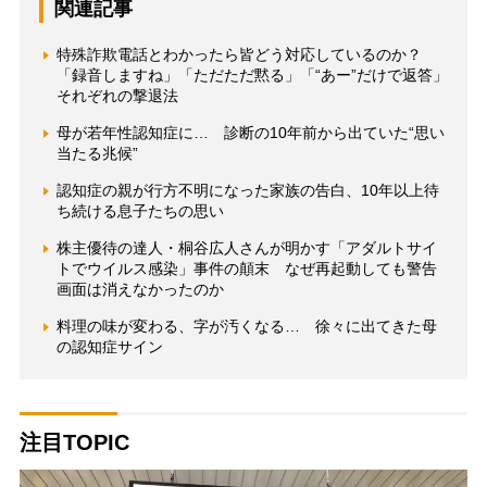
関連記事
特殊詐欺電話とわかったら皆どう対応しているのか？
「録音しますね」「ただただ黙る」「“あー”だけで返答」
それぞれの撃退法
母が若年性認知症に… 診断の10年前から出ていた“思い
当たる兆候”
認知症の親が行方不明になった家族の告白、10年以上待
ち続ける息子たちの思い
株主優待の達人・桐谷広人さんが明かす「アダルトサイ
トでウイルス感染」事件の顛末 なぜ再起動しても警告
画面は消えなかったのか
料理の味が変わる、字が汚くなる… 徐々に出てきた母
の認知症サイン
注目TOPIC