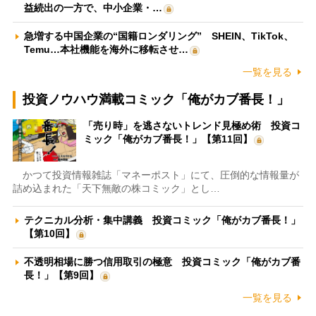
益続出の一方で、中小企業・…
急増する中国企業の“国籍ロンダリング” SHEIN、TikTok、
Temu…本社機能を海外に移転させ…
一覧を見る
投資ノウハウ満載コミック「俺がカブ番長！」
「売り時」を逃さないトレンド見極め術 投資コ
ミック「俺がカブ番長！」【第11回】
かつて投資情報雑誌「マネーポスト」にて、圧倒的な情報量が
詰め込まれた「天下無敵の株コミック」とし…
テクニカル分析・集中講義 投資コミック「俺がカブ番長！」
【第10回】
不透明相場に勝つ信用取引の極意 投資コミック「俺がカブ番
長！」【第9回】
一覧を見る