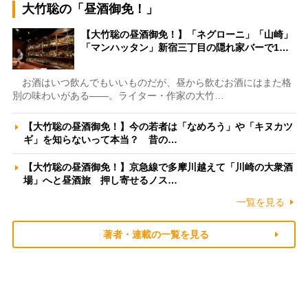
大竹聡の「昼酒御免！」
【大竹聡の昼酒御免！】「ネグローニ」「山崎」
「マンハッタン」新宿三丁目の隠れ家バーで1…
お酒はいつ飲んでもいいものだが、昼から飲むお酒にはまた格
別の味わいがある――。ライター・作家の大竹…
【大竹聡の昼酒御免！】今の若者は「なめろう」や「キヌカツ
ギ」を知らないって本当？ 昔の…
【大竹聡の昼酒御免！】京急線で多摩川越えて「川崎の大衆酒
場」へと昼酒旅 押し寄せるノス…
一覧を見る
著者・連載の一覧を見る