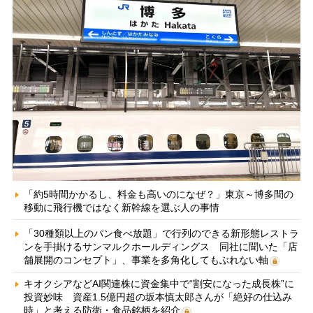
「約5時間かかるし、料金も高いのになぜ？」東京～博多間の
移動に飛行機ではなく新幹線を選ぶ人の事情
「30種類以上のパン食べ放題」で行列のできる新形態レストラ
ンを手掛けるサンマルクホールディングス 同社に聞いた「店
舗展開のコンセプト」、事業を多角化してもぶれない軸
キオクシアなどAI関連株に資金集中で“割安になった成長株”に
投資妙味 資産1.5億円超の坂本慎太郎さんが「絶好の仕込み
時」と考える防衛・食品銘柄を紹介