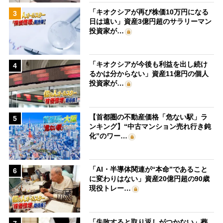
「キオクシアが再び株価10万円になる
3
日は遠い」資産3億円超のサラリーマン
投資家が…
「キオクシアが今後も利益を出し続け
4
るかは分からない」資産11億円の個人
投資家が…
【首都圏の不動産価格「危ない駅」ラ
5
ンキング】“中古マンション売れ行き鈍
化”のワー…
「AI・半導体関連が“本命”であること
6
に変わりはない」資産20億円超の90歳
現役トレー…
「失敗すると取り返しがつかない」葬