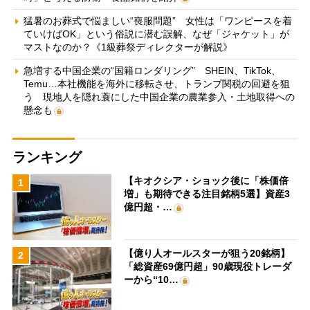
猛暑のお葬式で悩ましい“喪服問題” 女性は「ワンピースを着
ていけばOK」という俗説に潜む誤解、なぜ「ジャケット」が
マストなのか？《1級葬祭ディレクターが解説》
急増する中国企業の“国籍ロンダリング” SHEIN、TikTok、
Temu…本社機能を海外に移転させ、トランプ関税の回避を狙
う 現地人を隠れ蓑にした中国企業の農業参入・土地取得への
懸念も
ランキング
【キオクシア・ショック後に「株価倍
1
増」も期待できる注目銘柄5選】資産3
億円超・…
【億り人オールスターが狙う20銘柄】
2
「総資産69億円超」90歳現役トレーダ
ーから“10…