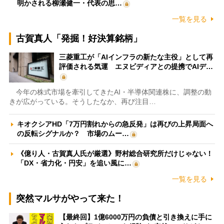
明かされる柳瀬健一・代表の思…
一覧を見る
古賀真人「発掘！好決算銘柄」
三菱重工が「AIインフラの新たな主役」として再
評価される気運 エヌビディアとの提携でAIデ…
今年の株式市場を牽引してきたAI・半導体関連株に、調整の動
きが広がっている。そうしたなか、再び注目…
キオクシアHD「7万円割れからの急反発」は再びの上昇局面へ
の反転シグナルか？ 市場のムー…
《億り人・古賀真人氏が厳選》野村総合研究所だけじゃない！
「DX・省力化・円安」を追い風に…
一覧を見る
突然マルサがやって来た！
【最終回】1億6000万円の負債と引き換えに手に