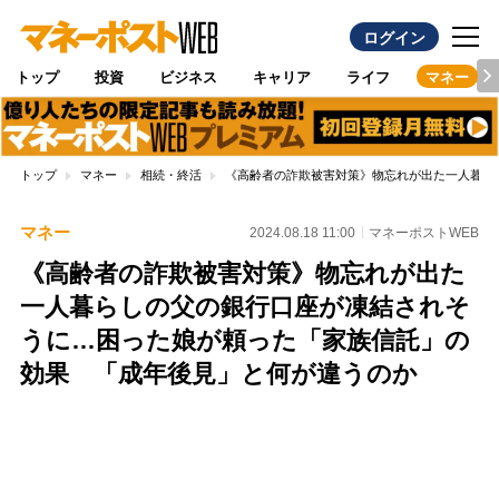
ログイン
トップ
投資
ビジネス
キャリア
ライフ
マネー
トップ
マネー
相続・終活
《高齢者の詐欺被害対策》物忘れが出た一人暮ら
マネー
2024.08.18 11:00
マネーポストWEB
《高齢者の詐欺被害対策》物忘れが出た
一人暮らしの父の銀行口座が凍結されそ
うに…困った娘が頼った「家族信託」の
効果 「成年後見」と何が違うのか
Loaded
:
100.00%
/
Unmute