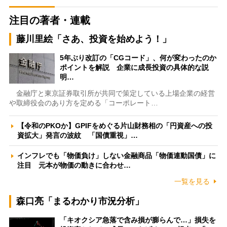
注目の著者・連載
藤川里絵「さあ、投資を始めよう！」
5年ぶり改訂の「CGコード」、何が変わったのか
ポイントを解説 企業に成長投資の具体的な説
明…
金融庁と東京証券取引所が共同で策定している上場企業の経営
や取締役会のあり方を定める「コーポレート…
【令和のPKOか】GPIFをめぐる片山財務相の「円資産への投
資拡大」発言の波紋 「国債重視」…
インフレでも「物価負け」しない金融商品「物価連動国債」に
注目 元本が物価の動きに合わせ…
一覧を見る
森口亮「まるわかり市況分析」
「キオクシア急落で含み損が膨らんで…」損失を