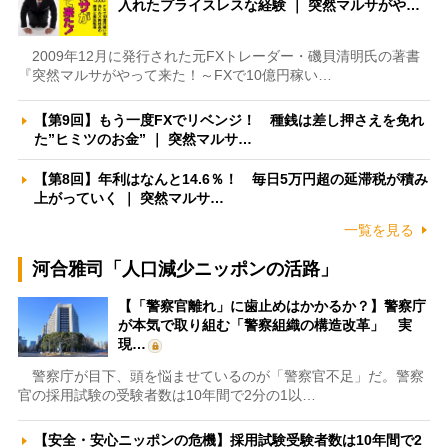
入れたプライスレスな経験 ｜ 突然マルサがや…
2009年12月に発行された元FXトレーダー・磯貝清明氏の著書
『突然マルサがやって来た！～FXで10億円稼い…
【第9回】もう一度FXでリベンジ！ 種銭は差し押さえを免れ
た”ヒミツのお金” ｜ 突然マルサ…
【第8回】年利はなんと14.6％！ 毎日5万円超の延滞税が積み
上がっていく ｜ 突然マルサ…
一覧を見る
河合雅司「人口減少ニッポンの活路」
【「警察官離れ」に歯止めはかかるか？】警察庁
が本気で取り組む「警察組織の構造改革」 実
現…
警察庁が目下、頭を悩ませているのが「警察官不足」だ。警察
官の採用試験の受験者数は10年間で2分の1以…
【安全・安心ニッポンの危機】採用試験受験者数は10年間で2