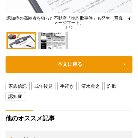
認知症の高齢者を狙った不動産「準詐欺事件」も発生（写真：イ
メージマート）
1
/
2
本文に戻る
家族信託
成年後見
手続き
清水典之
詐欺
認知症
他のオススメ記事