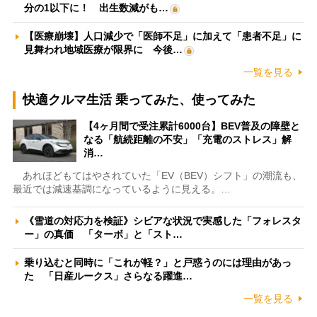
分の1以下に！ 出生数減がも…
【医療崩壊】人口減少で「医師不足」に加えて「患者不足」に
見舞われ地域医療が限界に 今後…
一覧を見る
快適クルマ生活 乗ってみた、使ってみた
【4ヶ月間で受注累計6000台】BEV普及の障壁と
なる「航続距離の不安」「充電のストレス」解
消…
あれほどもてはやされていた「EV（BEV）シフト」の潮流も、
最近では減速基調になっているように見える。…
《雪道の対応力を検証》シビアな状況で実感した「フォレスタ
ー」の真価 「ターボ」と「スト…
乗り込むと同時に「これが軽？」と戸惑うのには理由があっ
た 「日産ルークス」さらなる躍進…
一覧を見る