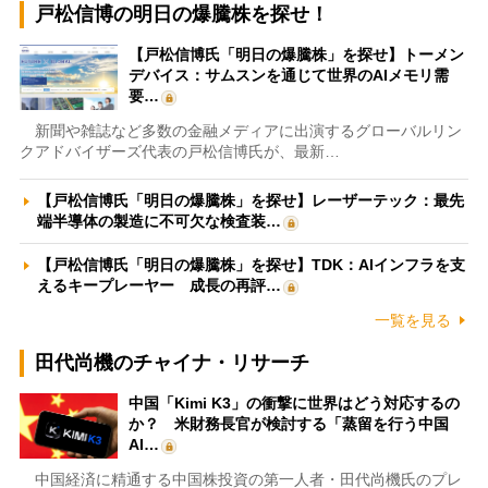
戸松信博の明日の爆騰株を探せ！
【戸松信博氏「明日の爆騰株」を探せ】トーメン
デバイス：サムスンを通じて世界のAIメモリ需
要…
新聞や雑誌など多数の金融メディアに出演するグローバルリン
クアドバイザーズ代表の戸松信博氏が、最新…
【戸松信博氏「明日の爆騰株」を探せ】レーザーテック：最先
端半導体の製造に不可欠な検査装…
【戸松信博氏「明日の爆騰株」を探せ】TDK：AIインフラを支
えるキープレーヤー 成長の再評…
一覧を見る
田代尚機のチャイナ・リサーチ
中国「Kimi K3」の衝撃に世界はどう対応するの
か？ 米財務長官が検討する「蒸留を行う中国
AI…
中国経済に精通する中国株投資の第一人者・田代尚機氏のプレ