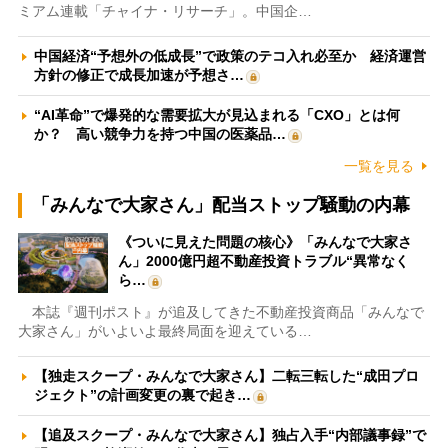
ミアム連載「チャイナ・リサーチ」。中国企…
中国経済“予想外の低成長”で政策のテコ入れ必至か 経済運営
方針の修正で成長加速が予想さ…
“AI革命”で爆発的な需要拡大が見込まれる「CXO」とは何
か？ 高い競争力を持つ中国の医薬品…
一覧を見る
「みんなで大家さん」配当ストップ騒動の内幕
《ついに見えた問題の核心》「みんなで大家さ
ん」2000億円超不動産投資トラブル“異常なく
ら…
本誌『週刊ポスト』が追及してきた不動産投資商品「みんなで
大家さん」がいよいよ最終局面を迎えている…
【独走スクープ・みんなで大家さん】二転三転した“成田プロ
ジェクト”の計画変更の裏で起き…
【追及スクープ・みんなで大家さん】独占入手“内部議事録”で