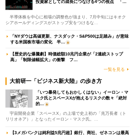
投資家としての成長につなげる4つの視点 「…
半導体株を中心に相場の調整色が強まり、7月中旬にはキオク
シアホールディングスがストップ安をつけるな…
「NYダウは高値更新、ナスダック・S&P500は足踏み」が意味
する米国株市場の変化 半…
【歴史的な爆騰劇】時価総額10兆円企業が「2連続ストップ
高」「制限値幅拡大」の衝撃 フ…
一覧を見る
大前研一「ビジネス新大陸」の歩き方
「いつ暴発してもおかしくはない」イーロン・マ
スク氏とスペースXが抱えるリスクの数々「絶対
的…
宇宙開発企業「スペースX」の上場で史上初の「兆万長者（ト
リリオネア）」となったイーロン・マスク氏。…
【3メガバンクは純利益5兆円超】銀行、商社、ゼネコンは最高