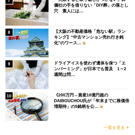
7
儀社の手を借りない「DIY葬」の落とし
穴 素人には…
【大阪の不動産価格「危ない駅」ラン
8
キング】“中古マンション売れ行き鈍
化”のワース…
ドライアイスを使わず遺体を保つ「エ
9
ンバーミング」が日本でも普及 1～2
週間は問…
《200万円→資産10億円超の
10
DAIBOUCHOU氏が「年末までに株価倍
増期待」の5銘柄を公…
一覧を見る