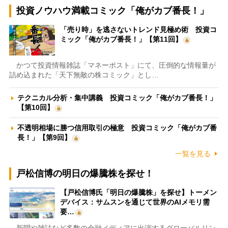
投資ノウハウ満載コミック「俺がカブ番長！」
「売り時」を逃さないトレンド見極め術 投資コ
ミック「俺がカブ番長！」【第11回】
かつて投資情報雑誌「マネーポスト」にて、圧倒的な情報量が
詰め込まれた「天下無敵の株コミック」とし…
テクニカル分析・集中講義 投資コミック「俺がカブ番長！」
【第10回】
不透明相場に勝つ信用取引の極意 投資コミック「俺がカブ番
長！」【第9回】
一覧を見る
戸松信博の明日の爆騰株を探せ！
【戸松信博氏「明日の爆騰株」を探せ】トーメン
デバイス：サムスンを通じて世界のAIメモリ需
要…