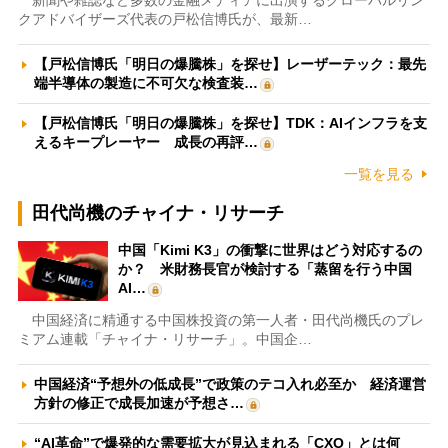
新聞や雑誌など多数の金融メディアに出演するグローバルリン
クアドバイザーズ代表の戸松信博氏が、最新…
【戸松信博氏「明日の爆騰株」を探せ】レーザーテック：最先
端半導体の製造に不可欠な検査装…
【戸松信博氏「明日の爆騰株」を探せ】TDK：AIインフラを支
えるキープレーヤー 成長の再評…
一覧を見る
田代尚機のチャイナ・リサーチ
中国「Kimi K3」の衝撃に世界はどう対応するの
か？ 米財務長官が検討する「蒸留を行う中国
AI…
中国経済に精通する中国株投資の第一人者・田代尚機氏のプレ
ミアム連載「チャイナ・リサーチ」。中国企…
中国経済“予想外の低成長”で政策のテコ入れ必至か 経済運営
方針の修正で成長加速が予想さ…
“AI革命”で爆発的な需要拡大が見込まれる「CXO」とは何