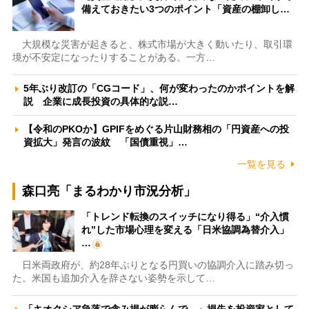
備えておきたい3つのポイント「資産の棚卸し…
大規模な災害が起きると、株式市場が大きく動いたり、取引環
境が不安定になったりすることがある。一方…
5年ぶり改訂の「CGコード」、何が変わったのかポイントを解
説 企業に成長投資の具体的な説…
【令和のPKOか】GPIFをめぐる片山財務相の「円資産への投
資拡大」発言の波紋 「国債重視」…
一覧を見る
森口亮「まるわかり市況分析」
「トレンド転換のスイッチになり得る」“介入慣
れ”した市場心理を変える「日米協調為替介入」
…
日米両政府が、約28年ぶりとなる円買いの協調介入に踏み切っ
た。米国も追加介入を辞さない姿勢を示して…