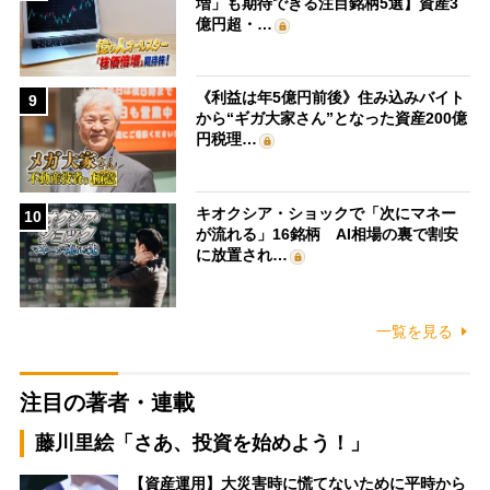
増」も期待できる注目銘柄5選】資産3
億円超・…
《利益は年5億円前後》住み込みバイト
9
から“ギガ大家さん”となった資産200億
円税理…
キオクシア・ショックで「次にマネー
10
が流れる」16銘柄 AI相場の裏で割安
に放置され…
一覧を見る
注目の著者・連載
藤川里絵「さあ、投資を始めよう！」
【資産運用】大災害時に慌てないために平時から