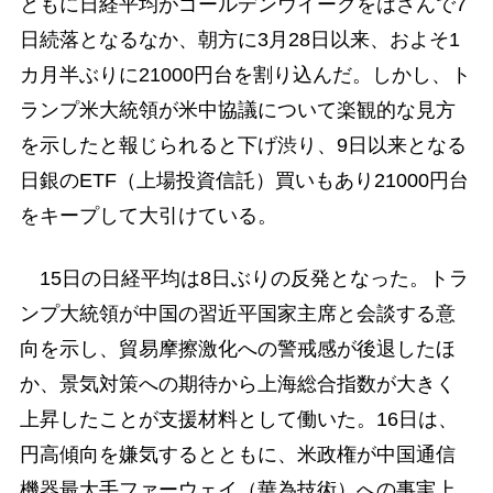
ともに日経平均がゴールデンウイークをはさんで7
日続落となるなか、朝方に3月28日以来、およそ1
カ月半ぶりに21000円台を割り込んだ。しかし、ト
ランプ米大統領が米中協議について楽観的な見方
を示したと報じられると下げ渋り、9日以来となる
日銀のETF（上場投資信託）買いもあり21000円台
をキープして大引けている。
15日の日経平均は8日ぶりの反発となった。トラ
ンプ大統領が中国の習近平国家主席と会談する意
向を示し、貿易摩擦激化への警戒感が後退したほ
か、景気対策への期待から上海総合指数が大きく
上昇したことが支援材料として働いた。16日は、
円高傾向を嫌気するとともに、米政権が中国通信
機器最大手ファーウェイ（華為技術）への事実上