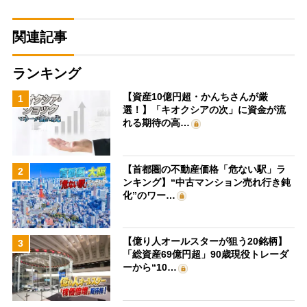
関連記事
ランキング
【資産10億円超・かんちさんが厳
1
選！】「キオクシアの次」に資金が流
れる期待の高…
【首都圏の不動産価格「危ない駅」ラ
2
ンキング】“中古マンション売れ行き鈍
化”のワー…
【億り人オールスターが狙う20銘柄】
3
「総資産69億円超」90歳現役トレーダ
ーから“10…