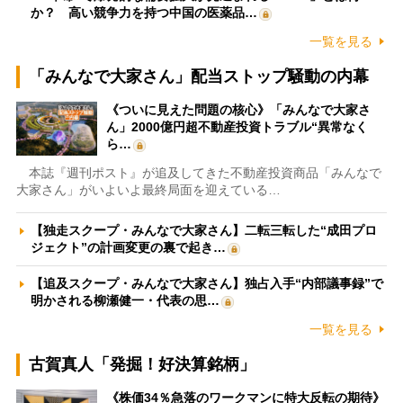
か？ 高い競争力を持つ中国の医薬品…
一覧を見る
「みんなで大家さん」配当ストップ騒動の内幕
《ついに見えた問題の核心》「みんなで大家さ
ん」2000億円超不動産投資トラブル“異常なく
ら…
本誌『週刊ポスト』が追及してきた不動産投資商品「みんなで
大家さん」がいよいよ最終局面を迎えている…
【独走スクープ・みんなで大家さん】二転三転した“成田プロ
ジェクト”の計画変更の裏で起き…
【追及スクープ・みんなで大家さん】独占入手“内部議事録”で
明かされる柳瀬健一・代表の思…
一覧を見る
古賀真人「発掘！好決算銘柄」
《株価34％急落のワークマンに特大反転の期待》