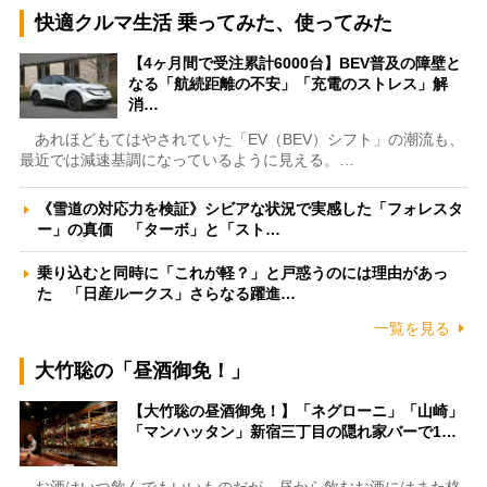
快適クルマ生活 乗ってみた、使ってみた
【4ヶ月間で受注累計6000台】BEV普及の障壁と
なる「航続距離の不安」「充電のストレス」解
消…
あれほどもてはやされていた「EV（BEV）シフト」の潮流も、
最近では減速基調になっているように見える。…
《雪道の対応力を検証》シビアな状況で実感した「フォレスタ
ー」の真価 「ターボ」と「スト…
乗り込むと同時に「これが軽？」と戸惑うのには理由があっ
た 「日産ルークス」さらなる躍進…
一覧を見る
大竹聡の「昼酒御免！」
【大竹聡の昼酒御免！】「ネグローニ」「山崎」
「マンハッタン」新宿三丁目の隠れ家バーで1…