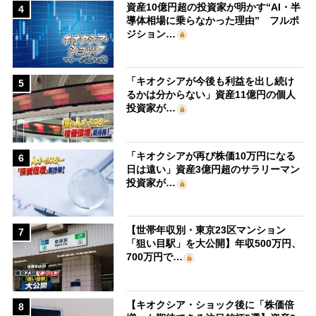
資産10億円超の投資家が明かす“AI・半
4
導体相場に乗らなかった理由” フルポ
ジション…
「キオクシアが今後も利益を出し続け
5
るかは分からない」資産11億円の個人
投資家が…
「キオクシアが再び株価10万円になる
6
日は遠い」資産3億円超のサラリーマン
投資家が…
【世帯年収別・東京23区マンション
7
「狙い目駅」を大公開】年収500万円、
700万円で…
【キオクシア・ショック後に「株価倍
8