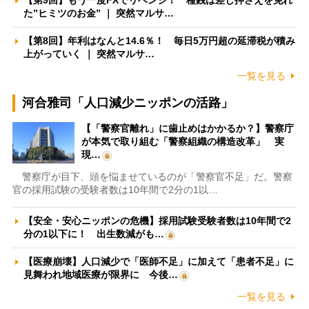
【第9回】もう一度FXでリベンジ！ 種銭は差し押さえを免れ
た”ヒミツのお金” ｜ 突然マルサ…
【第8回】年利はなんと14.6％！ 毎日5万円超の延滞税が積み
上がっていく ｜ 突然マルサ…
一覧を見る
河合雅司「人口減少ニッポンの活路」
【「警察官離れ」に歯止めはかかるか？】警察庁
が本気で取り組む「警察組織の構造改革」 実
現…
警察庁が目下、頭を悩ませているのが「警察官不足」だ。警察
官の採用試験の受験者数は10年間で2分の1以…
【安全・安心ニッポンの危機】採用試験受験者数は10年間で2
分の1以下に！ 出生数減がも…
【医療崩壊】人口減少で「医師不足」に加えて「患者不足」に
見舞われ地域医療が限界に 今後…
一覧を見る