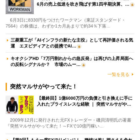
6月の売上低迷を吹き飛ばす第1四半期決算、…
6月3日に8330円をつけたワークマン（東証スタンダード・
7564）の株価は、わずか1カ月あまりで約34％下落…
三菱重工が「AIインフラの新たな主役」として再評価される気
運 エヌビディアとの提携でAI…
キオクシアHD「7万円割れからの急反発」は再びの上昇局面へ
の反転シグナルか？ 市場のムー…
一覧を見る
突然マルサがやって来た！
【最終回】1億6000万円の負債と引き換えに手に
入れたプライスレスな経験 ｜ 突然マルサがや…
2009年12月に発行された元FXトレーダー・磯貝清明氏の著書
『突然マルサがやって来た！～FXで10億円稼い…