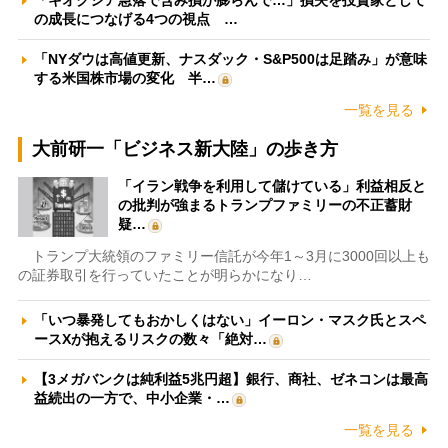
「キオクシア急落で含み損が膨らんで…」損失を投資家として
の成長につなげる4つの視点 …
「NYダウは高値更新、ナスダック・S&P500は足踏み」が意味
する米国株市場の変化 半…
一覧を見る
大前研一「ビジネス新大陸」の歩き方
「イラン戦争を利用して儲けている」利益相反と
の批判が強まるトランプファミリーの不正蓄財
疑…
トランプ大統領のファミリー信託が今年1～3月に3000回以上も
の証券取引を行っていたことが明らかになり…
「いつ暴発してもおかしくはない」イーロン・マスク氏とスペ
ースXが抱えるリスクの数々「絶対…
【3メガバンクは純利益5兆円超】銀行、商社、ゼネコンは最高
益続出の一方で、中小企業・…
一覧を見る