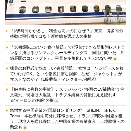
「約5時間かかるし、料金も高いのになぜ？」東京～博多間の
移動に飛行機ではなく新幹線を選ぶ人の事情
「30種類以上のパン食べ放題」で行列のできる新形態レストラ
ンを手掛けるサンマルクホールディングス 同社に聞いた「店
舗展開のコンセプト」、事業を多角化してもぶれない軸
猛暑のお葬式で悩ましい“喪服問題” 女性は「ワンピースを着
ていけばOK」という俗説に潜む誤解、なぜ「ジャケット」が
マストなのか？《1級葬祭ディレクターが解説》
【納車時に複数の事故】テスラジャパン“多額のEV補助金”で注
文殺到、現場は大混乱 トラブル続発の背後に見え隠れす
る“イーロンの右腕”の影
急増する中国企業の“国籍ロンダリング” SHEIN、TikTok、
Temu…本社機能を海外に移転させ、トランプ関税の回避を狙
う 現地人を隠れ蓑にした中国企業の農業参入・土地取得への
懸念も