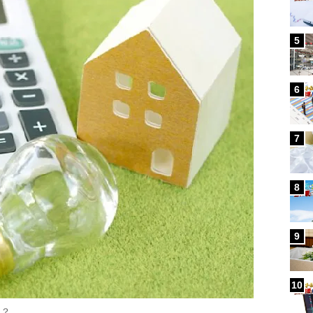
5
6
7
8
9
10
は？