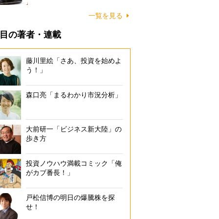
一覧を見る
目の著者・連載
藤川里絵「さあ、投資を始めよ
う！」
森口亮「まるわかり市況分析」
大前研一「ビジネス新大陸」の
歩き方
投資ノウハウ満載コミック「俺
がカブ番長！」
戸松信博の明日の爆騰株を探
せ！