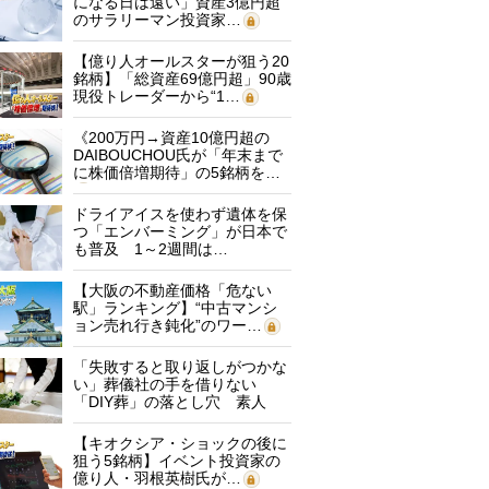
になる日は遠い」資産3億円超
のサラリーマン投資家…
【億り人オールスターが狙う20
銘柄】「総資産69億円超」90歳
現役トレーダーから“1…
《200万円→資産10億円超の
DAIBOUCHOU氏が「年末まで
に株価倍増期待」の5銘柄を…
ドライアイスを使わず遺体を保
つ「エンバーミング」が日本で
も普及 1～2週間は…
【大阪の不動産価格「危ない
駅」ランキング】“中古マンシ
ョン売れ行き鈍化”のワー…
「失敗すると取り返しがつかな
い」葬儀社の手を借りない
「DIY葬」の落とし穴 素人
に…
【キオクシア・ショックの後に
狙う5銘柄】イベント投資家の
億り人・羽根英樹氏が…