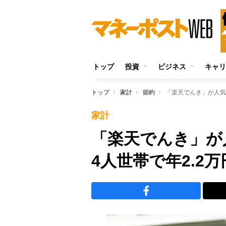
トップ
投資
ビジネス
キャリ
トップ
家計
節約
「楽天でんき」が人気
家計
「楽天でんき」
4人世帯で年2.2